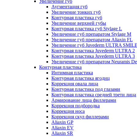
Увеличение губ
Аугментация губ
Увеличение тонких губ
Контурная пластика губ
Увеличение верхней губы
Контурная пластика губ Stylage L
Увеличение губ препаратом Stylage M
Увеличение губ препаратом Aliaxin FL
Увеличение губ Juvederm ULTRA SMIL
Контурная пластика Juvederm ULTRA 2
Контурная пластика Juvederm ULTRA 3
Увеличение губ препаратом Neuramis De
Контурная пластика
Интимная пластика
Контурная пластика ягодиц
Коррекция овала лица
Контурная пластика под глазами
Контурная пластика средней трети лица
Армирование лица филлерами
Коррекция подбородка
Коррекция носа
Коррекция скул филлерами
Aliaxin GP
Aliaxin EV
Aliaxin SR