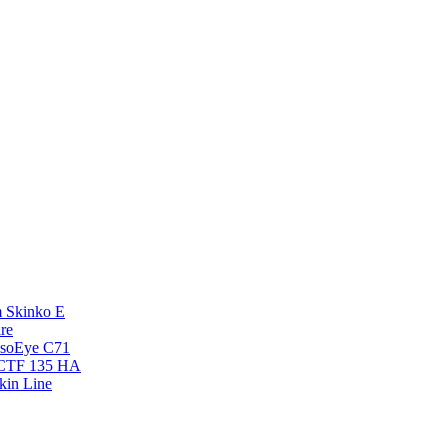
 Skinko E
re
esoEye С71
NCTF 135 HA
kin Line