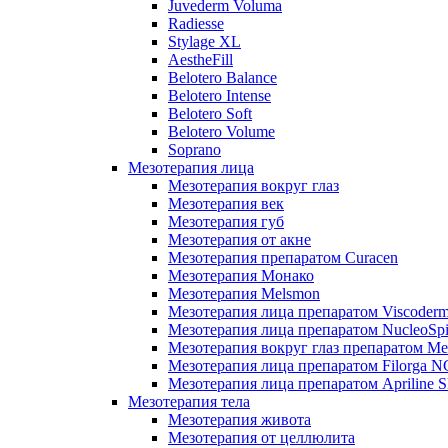
Juvederm Voluma
Radiesse
Stylage XL
AestheFill
Belotero Balance
Belotero Intense
Belotero Soft
Belotero Volume
Soprano
Мезотерапия лица
Мезотерапия вокруг глаз
Мезотерапия век
Мезотерапия губ
Мезотерапия от акне
Мезотерапия препаратом Curacen
Мезотерапия Монако
Мезотерапия Melsmon
Мезотерапия лица препаратом Viscoderm
Мезотерапия лица препаратом NucleoSpi
Мезотерапия вокруг глаз препаратом M
Мезотерапия лица препаратом Filorga 
Мезотерапия лица препаратом Apriline S
Мезотерапия тела
Мезотерапия живота
Мезотерапия от целлюлита