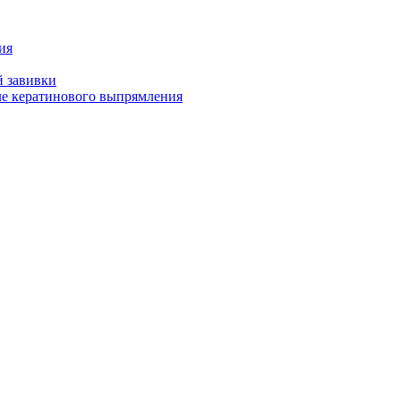
ия
й завивки
ле кератинового выпрямления