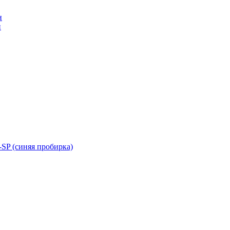
н
н
SP (синяя пробирка)