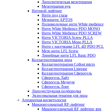
Липолитическая мезотерапия
Мезотерапия рук
Нитевой лифтинг
Нити под глаза
Мезонити APTOS
Полимолочные нити White medience
Нити White Medience PDO MONO
Нити White Medience PDO SCREW
Нити VICTORIA Screw PLLA
Нити VICTORIA Mono PLLA
Нити с насечками LFL 4D PDO PCL
Мезо нити LFL Screw
Линейные нити LFL Basic PDO
Коллагенотерапия лица
Коллагенотерапия Collost micro
Коллагенотерапия Linerase
Коллагенотерапия Сферогель
Сферогель Лайт
Сферогель Медиум
Сферогель Лонг
Липодеструкция подбородка
Экзосомальная терапия для лица
Аппаратная косметология
Микроигольчатый RF-лифтинг
Микроигольчатый RF лифтинг век