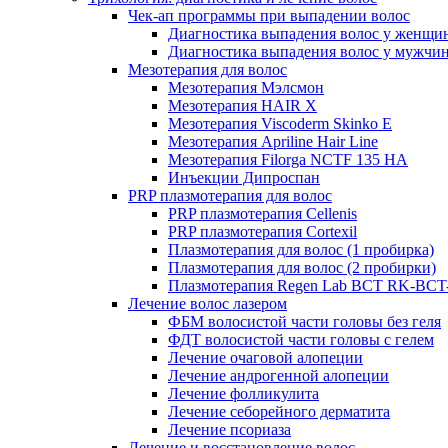
Чек-ап программы при выпадении волос
Диагностика выпадения волос у женщи
Диагностика выпадения волос у мужчи
Мезотерапия для волос
Мезотерапия Мэлсмон
Мезотерапия HAIR X
Мезотерапия Viscoderm Skinko E
Мезотерапия Apriline Hair Line
Мезотерапия Filorga NCTF 135 HA
Инъекции Дипроспан
PRP плазмотерапия для волос
PRP плазмотерапия Cellenis
PRP плазмотерапия Cortexil
Плазмотерапия для волос (1 пробирка)
Плазмотерапия для волос (2 пробирки)
Плазмотерапия Regen Lab BCT RK-BCT-
Лечение волос лазером
ФБМ волосистой части головы без геля
ФДТ волосистой части головы с гелем
Лечение очаговой алопеции
Лечение андрогенной алопеции
Лечение фолликулита
Лечение себорейного дерматита
Лечение псориаза
Лечение и восстановление волос