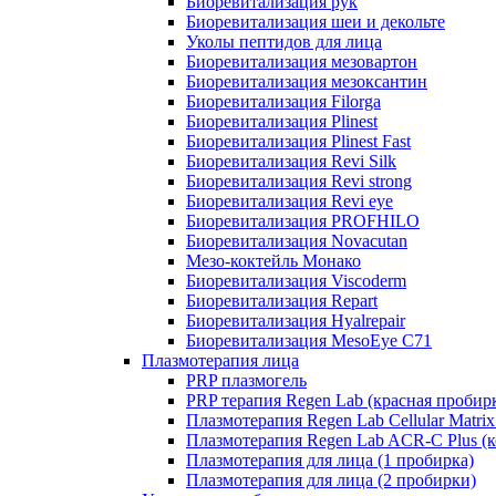
Биоревитализация рук
Биоревитализация шеи и декольте
Уколы пептидов для лица
Биоревитализация мезовартон
Биоревитализация мезоксантин
Биоревитализация Filorga
Биоревитализация Plinest
Биоревитализация Plinest Fast
Биоревитализация Revi Silk
Биоревитализация Revi strong
Биоревитализация Revi eye
Биоревитализация PROFHILO
Биоревитализация Novacutan
Мезо-коктейль Монако
Биоревитализация Viscoderm
Биоревитализация Repart
Биоревитализация Hyalrepair
Биоревитализация MesoEye C71
Плазмотерапия лица
PRP плазмогель
PRP терапия Regen Lab (красная пробир
Плазмотерапия Regen Lab Cellular Matrix
Плазмотерапия Regen Lab ACR-C Plus (к
Плазмотерапия для лица (1 пробирка)
Плазмотерапия для лица (2 пробирки)