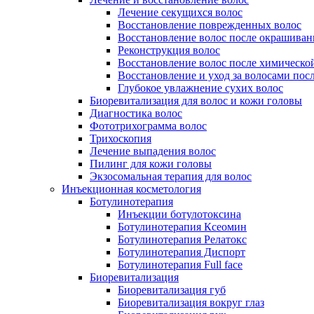
Лечение секущихся волос
Восстановление поврежденных волос
Восстановление волос после окрашиван
Реконструкция волос
Восстановление волос после химическо
Восстановление и уход за волосами пос
Глубокое увлажнение сухих волос
Биоревитализация для волос и кожи головы
Диагностика волос
Фототрихограмма волос
Трихоскопия
Лечение выпадения волос
Пилинг для кожи головы
Экзосомальная терапия для волос
Инъекционная косметология
Ботулинотерапия
Инъекции ботулотоксина
Ботулинотерапия Ксеомин
Ботулинотерапия Релатокс
Ботулинотерапия Диспорт
Ботулинотерапия Full face
Биоревитализация
Биоревитализация губ
Биоревитализация вокруг глаз