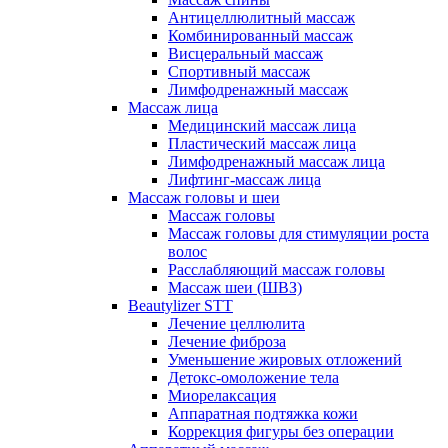
Антицеллюлитный массаж
Комбинированный массаж
Висцеральный массаж
Спортивный массаж
Лимфодренажный массаж
Массаж лица
Медицинский массаж лица
Пластический массаж лица
Лимфодренажный массаж лица
Лифтинг-массаж лица
Массаж головы и шеи
Массаж головы
Массаж головы для стимуляции роста
волос
Расслабляющий массаж головы
Массаж шеи (ШВЗ)
Beautylizer STT
Лечение целлюлита
Лечение фиброза
Уменьшение жировых отложений
Детокс-омоложение тела
Миорелаксация
Аппаратная подтяжка кожи
Коррекция фигуры без операции