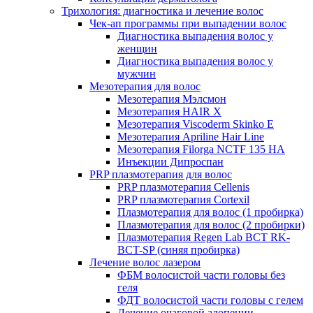
Трихология: диагностика и лечение волос
Чек-ап программы при выпадении волос
Диагностика выпадения волос у
женщин
Диагностика выпадения волос у
мужчин
Мезотерапия для волос
Мезотерапия Мэлсмон
Мезотерапия HAIR X
Мезотерапия Viscoderm Skinko E
Мезотерапия Apriline Hair Line
Мезотерапия Filorga NCTF 135 HA
Инъекции Дипроспан
PRP плазмотерапия для волос
PRP плазмотерапия Cellenis
PRP плазмотерапия Cortexil
Плазмотерапия для волос (1 пробирка)
Плазмотерапия для волос (2 пробирки)
Плазмотерапия Regen Lab BCT RK-
BCT-SP (синяя пробирка)
Лечение волос лазером
ФБМ волосистой части головы без
геля
ФДТ волосистой части головы с гелем
Лечение очаговой алопеции