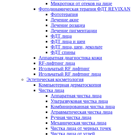
Микротоки от отеков на лице
Фотодинамическая терапия ФДТ REVIXAN
Фототерапия
Лечение акне
Лечение розацеа
Лечение пигментации
ФДТ лица
ФДТ лица и шеи
ФДТ лица, шеи, декольте
ФДТ спины
Аппаратная диагностика кожи
RF-лифтинг лица
Игольчатый RF лифтинг
Игольчатый RF лифтинг лица
Эстетическая косметология
Компьютерная дерматоскопия
Чистка лица
Аппаратная чистка лица
Ультразвуковая чистка лица
Комбинированная чистка лица
Атравматическая чистка лица
Ручная чистка лица
Механическая чистка лица
Чистка лица от черных точек
Чистка лица от угрей