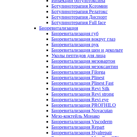
Инъекции ботулотоксина
Ботулинотерапия Ксеомин
Ботулинотерапия Релатокс
Ботулинотерапия Диспорт
Ботулинотерапия Full face
Биоревитализация
Биоревитализация губ
Биоревитализация вокруг глаз
Биоревитализация рук
Биоревитализация шеи и декольте
Уколы пептидов для лица
Биоревитализация мезовартон
Биоревитализация мезоксантин
Биоревитализация Filorga
Биоревитализация Plinest
Биоревитализация Plinest Fast
Биоревитализация Revi Silk
Биоревитализация Revi strong
Биоревитализация Revi eye
Биоревитализация PROFHILO
Биоревитализация Novacutan
Мезо-коктейль Монако
Биоревитализация Viscoderm
Биоревитализация Repart
Биоревитализация Hyalrepair