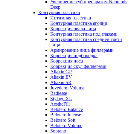
Увеличение губ препаратом Neuramis
Deep
Контурная пластика
Интимная пластика
Контурная пластика ягодиц
Коррекция овала лица
Контурная пластика под глазами
Контурная пластика средней трети
лица
Армирование лица филлерами
Коррекция подбородка
Коррекция носа
Коррекция скул филлерами
Aliaxin GP
Aliaxin EV
Aliaxin SR
Juvederm Voluma
Radiesse
Stylage XL
AestheFill
Belotero Balance
Belotero Intense
Belotero Soft
Belotero Volume
Soprano