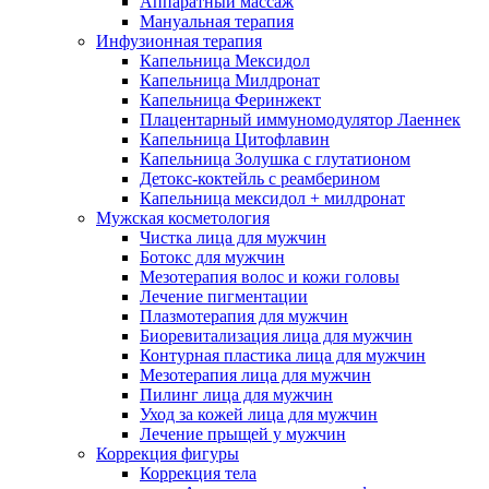
Аппаратный массаж
Мануальная терапия
Инфузионная терапия
Капельница Мексидол
Капельница Милдронат
Капельница Феринжект
Плацентарный иммуномодулятор Лаеннек
Капельница Цитофлавин
Капельница Золушка с глутатионом
Детокс-коктейль с реамберином
Капельница мексидол + милдронат
Мужская косметология
Чистка лица для мужчин
Ботокс для мужчин
Мезотерапия волос и кожи головы
Лечение пигментации
Плазмотерапия для мужчин
Биоревитализация лица для мужчин
Контурная пластика лица для мужчин
Мезотерапия лица для мужчин
Пилинг лица для мужчин
Уход за кожей лица для мужчин
Лечение прыщей у мужчин
Коррекция фигуры
Коррекция тела