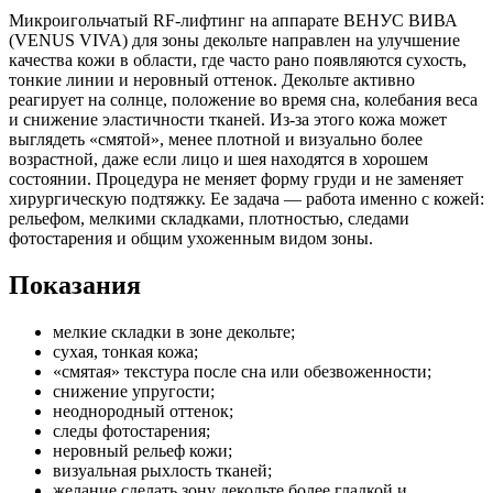
Микроигольчатый RF-лифтинг на аппарате ВЕНУС ВИВА
(VENUS VIVA) для зоны декольте направлен на улучшение
качества кожи в области, где часто рано появляются сухость,
тонкие линии и неровный оттенок. Декольте активно
реагирует на солнце, положение во время сна, колебания веса
и снижение эластичности тканей. Из-за этого кожа может
выглядеть «смятой», менее плотной и визуально более
возрастной, даже если лицо и шея находятся в хорошем
состоянии. Процедура не меняет форму груди и не заменяет
хирургическую подтяжку. Ее задача — работа именно с кожей:
рельефом, мелкими складками, плотностью, следами
фотостарения и общим ухоженным видом зоны.
Показания
мелкие складки в зоне декольте;
сухая, тонкая кожа;
«смятая» текстура после сна или обезвоженности;
снижение упругости;
неоднородный оттенок;
следы фотостарения;
неровный рельеф кожи;
визуальная рыхлость тканей;
желание сделать зону декольте более гладкой и