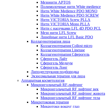
Мезонити APTOS
Полимолочные нити White medience
Нити White Medience PDO MONO
Нити White Medience PDO SCREW
Нити VICTORIA Screw PLLA
Нити VICTORIA Mono PLLA
Нити с насечками LFL 4D PDO PCL
Мезо нити LFL Screw
Линейные нити LFL Basic PDO
Коллагенотерапия лица
Коллагенотерапия Collost micro
Коллагенотерапия Linerase
Коллагенотерапия Сферогель
Сферогель Лайт
Сферогель Медиум
Сферогель Лонг
Липодеструкция подбородка
Экзосомальная терапия для лица
Аппаратная косметология
Микроигольчатый RF-лифтинг
Микроигольчатый RF лифтинг век
Микроигольчатый RF лифтинг живота
Микроигольчатый RF лифтинг тела
Микротоковая терапия
Микротоки вокруг глаз