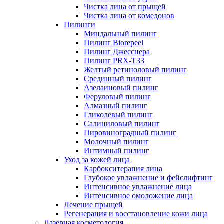
Чистка лица от прыщей
Чистка лица от комедонов
Пилинги
Миндальный пилинг
Пилинг Biorepeel
Пилинг Джесснера
Пилинг PRX-T33
Желтый ретиноловый пилинг
Срединный пилинг
Азелаиновый пилинг
Феруловый пилинг
Алмазный пилинг
Гликолевый пилинг
Салициловый пилинг
Пировиноградный пилинг
Молочный пилинг
Интимный пилинг
Уход за кожей лица
Карбокситерапия лица
Глубокое увлажнение и фейслифтинг
Интенсивное увлажнение лица
Интенсивное омоложение лица
Лечение прыщей
Регенерация и восстановление кожи лица
Лазерная косметология