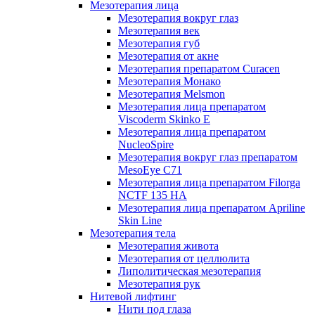
Мезотерапия лица
Мезотерапия вокруг глаз
Мезотерапия век
Мезотерапия губ
Мезотерапия от акне
Мезотерапия препаратом Curacen
Мезотерапия Монако
Мезотерапия Melsmon
Мезотерапия лица препаратом
Viscoderm Skinko E
Мезотерапия лица препаратом
NucleoSpire
Мезотерапия вокруг глаз препаратом
MesoEye С71
Мезотерапия лица препаратом Filorga
NCTF 135 HA
Мезотерапия лица препаратом Apriline
Skin Line
Мезотерапия тела
Мезотерапия живота
Мезотерапия от целлюлита
Липолитическая мезотерапия
Мезотерапия рук
Нитевой лифтинг
Нити под глаза