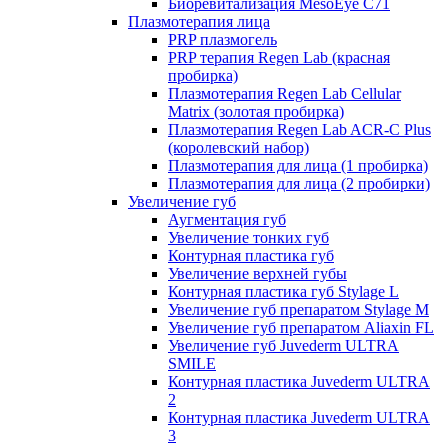
Биоревитализация MesoEye C71
Плазмотерапия лица
PRP плазмогель
PRP терапия Regen Lab (красная
пробирка)
Плазмотерапия Regen Lab Cellular
Matrix (золотая пробирка)
Плазмотерапия Regen Lab ACR-C Plus
(королевский набор)
Плазмотерапия для лица (1 пробирка)
Плазмотерапия для лица (2 пробирки)
Увеличение губ
Аугментация губ
Увеличение тонких губ
Контурная пластика губ
Увеличение верхней губы
Контурная пластика губ Stylage L
Увеличение губ препаратом Stylage M
Увеличение губ препаратом Aliaxin FL
Увеличение губ Juvederm ULTRA
SMILE
Контурная пластика Juvederm ULTRA
2
Контурная пластика Juvederm ULTRA
3