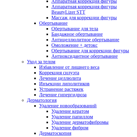
Аппаратная коррекция фигуры
Аппаратная коррекция фигуры
BeautyLizer STT
Массаж для коррекции фигуры
Обертывание
Обертывание для тела
Бандажное обертывание
Антицеллюлитное обертывание
Омоложение + детокс
Обертывание для коррекции фигуры
Антиоксидантное обертывание
Уход за телом
Избавление от лишнего веса
Коррекция силуэта
Лечение целлюлита
Инъекции липолитиков
Устранение растяжек
Лечение гипергидроза
Дерматология
Удаление новообразований
Удаление кератом
Удаление папиллом
Удаление дерматофибромы
Удаление фибром
Дерматоскопия