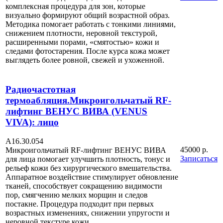
комплексная процедура для зон, которые
визуально формируют общий возрастной образ.
Методика помогает работать с тонкими линиями,
снижением плотности, неровной текстурой,
расширенными порами, «смятостью» кожи и
следами фотостарения. После курса кожа может
выглядеть более ровной, свежей и ухоженной.
Радиочастотная
термоабляция.Микроигольчатый RF-
лифтинг ВЕНУС ВИВА (VENUS
VIVA): лицо
А16.30.054
45000 р.
Микроигольчатый RF-лифтинг ВЕНУС ВИВА
Записаться
для лица помогает улучшить плотность, тонус и
рельеф кожи без хирургического вмешательства.
Аппаратное воздействие стимулирует обновление
тканей, способствует сокращению видимости
пор, смягчению мелких морщин и следов
постакне. Процедура подходит при первых
возрастных изменениях, снижении упругости и
неровной текстуре кожи.