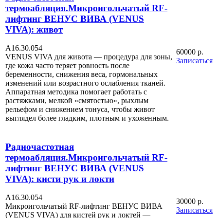
термоабляция.Микроигольчатый RF-
лифтинг ВЕНУС ВИВА (VENUS
VIVA): живот
А16.30.054
60000 р.
VENUS VIVA для живота — процедура для зоны,
Записаться
где кожа часто теряет ровность после
беременности, снижения веса, гормональных
изменений или возрастного ослабления тканей.
Аппаратная методика помогает работать с
растяжками, мелкой «смятостью», рыхлым
рельефом и снижением тонуса, чтобы живот
выглядел более гладким, плотным и ухоженным.
Радиочастотная
термоабляция.Микроигольчатый RF-
лифтинг ВЕНУС ВИВА (VENUS
VIVA): кисти рук и локти
А16.30.054
30000 р.
Микроигольчатый RF-лифтинг ВЕНУС ВИВА
Записаться
(VENUS VIVA) для кистей рук и локтей —