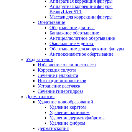
Аппаратная коррекция фигуры
Аппаратная коррекция фигуры
BeautyLizer STT
Массаж для коррекции фигуры
Обертывание
Обертывание для тела
Бандажное обертывание
Антицеллюлитное обертывание
Омоложение + детокс
Обертывание для коррекции фигуры
Антиоксидантное обертывание
Уход за телом
Избавление от лишнего веса
Коррекция силуэта
Лечение целлюлита
Инъекции липолитиков
Устранение растяжек
Лечение гипергидроза
Дерматология
Удаление новообразований
Удаление кератом
Удаление папиллом
Удаление дерматофибромы
Удаление фибром
Дерматоскопия