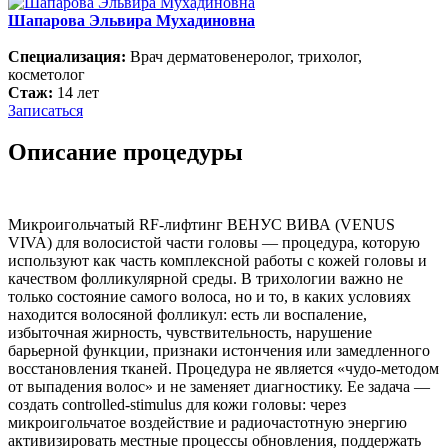
Шапарова Эльвира Мухадиновна
Специализация:
Врач дерматовенеролог, трихолог,
косметолог
Стаж:
14 лет
Записаться
Описание процедуры
Микроигольчатый RF-лифтинг ВЕНУС ВИВА (VENUS
VIVA) для волосистой части головы — процедура, которую
используют как часть комплексной работы с кожей головы и
качеством фолликулярной среды. В трихологии важно не
только состояние самого волоса, но и то, в каких условиях
находится волосяной фолликул: есть ли воспаление,
избыточная жирность, чувствительность, нарушение
барьерной функции, признаки истончения или замедленного
восстановления тканей. Процедура не является «чудо-методом
от выпадения волос» и не заменяет диагностику. Ее задача —
создать controlled-stimulus для кожи головы: через
микроигольчатое воздействие и радиочастотную энергию
активизировать местные процессы обновления, поддержать