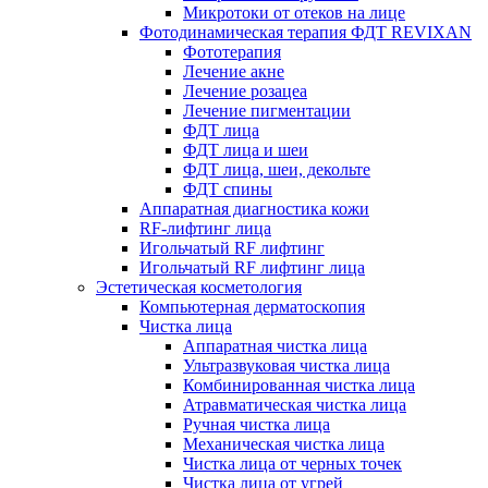
Микротоки от отеков на лице
Фотодинамическая терапия ФДТ REVIXAN
Фототерапия
Лечение акне
Лечение розацеа
Лечение пигментации
ФДТ лица
ФДТ лица и шеи
ФДТ лица, шеи, декольте
ФДТ спины
Аппаратная диагностика кожи
RF-лифтинг лица
Игольчатый RF лифтинг
Игольчатый RF лифтинг лица
Эстетическая косметология
Компьютерная дерматоскопия
Чистка лица
Аппаратная чистка лица
Ультразвуковая чистка лица
Комбинированная чистка лица
Атравматическая чистка лица
Ручная чистка лица
Механическая чистка лица
Чистка лица от черных точек
Чистка лица от угрей