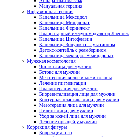
Аппаратный массаж
Мануальная терапия
Инфузионная терапия
Капельница Мексидол
Капельница Милдронат
Капельница Феринжект
Плацентарный иммуномодулятор Лаеннек
Капельница Цитофлавин
Капельница Золушка с глутатионом
Детокс-коктейль с реамберином
Капельница мексидол + милдронат
Мужская косметология
Чистка лица для мужчин
Ботокс для мужчин
Мезотерапия волос и кожи головы
Лечение пигментации
Плазмотерапия для мужчин
Биоревитализация лица для мужчин
Контурная пластика лица для мужчин
Мезотерапия лица для мужчин
Пилинг лица для мужчин
Уход за кожей лица для мужчин
Лечение прыщей у мужчин
Коррекция фигуры
Коррекция тела