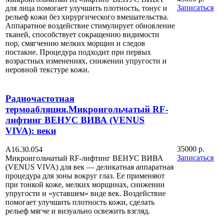
Записаться
для лица помогает улучшить плотность, тонус и
рельеф кожи без хирургического вмешательства.
Аппаратное воздействие стимулирует обновление
тканей, способствует сокращению видимости
пор, смягчению мелких морщин и следов
постакне. Процедура подходит при первых
возрастных изменениях, снижении упругости и
неровной текстуре кожи.
Радиочастотная
термоабляция.Микроигольчатый RF-
лифтинг ВЕНУС ВИВА (VENUS
VIVA): веки
35000 р.
А16.30.054
Записаться
Микроигольчатый RF-лифтинг ВЕНУС ВИВА
(VENUS VIVA) для век — деликатная аппаратная
процедура для зоны вокруг глаз. Ее применяют
при тонкой коже, мелких морщинах, снижении
упругости и «уставшем» виде век. Воздействие
помогает улучшить плотность кожи, сделать
рельеф мягче и визуально освежить взгляд.