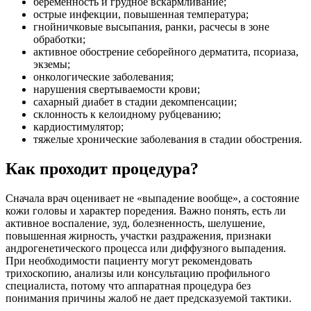
беременность и грудное вскармливание;
острые инфекции, повышенная температура;
гнойничковые высыпания, ранки, расчесы в зоне
обработки;
активное обострение себорейного дерматита, псориаза,
экземы;
онкологические заболевания;
нарушения свертываемости крови;
сахарный диабет в стадии декомпенсации;
склонность к келоидному рубцеванию;
кардиостимулятор;
тяжелые хронические заболевания в стадии обострения.
Как проходит процедура?
Сначала врач оценивает не «выпадение вообще», а состояние
кожи головы и характер поредения. Важно понять, есть ли
активное воспаление, зуд, болезненность, шелушение,
повышенная жирность, участки раздражения, признаки
андрогенетического процесса или диффузного выпадения.
При необходимости пациенту могут рекомендовать
трихоскопию, анализы или консультацию профильного
специалиста, потому что аппаратная процедура без
понимания причины жалоб не дает предсказуемой тактики.