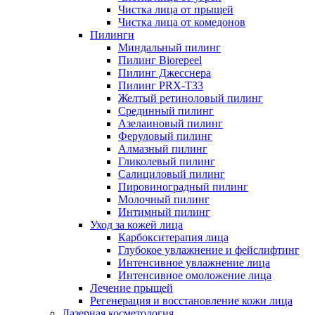
Чистка лица от прыщей
Чистка лица от комедонов
Пилинги
Миндальный пилинг
Пилинг Biorepeel
Пилинг Джесснера
Пилинг PRX-T33
Желтый ретиноловый пилинг
Срединный пилинг
Азелаиновый пилинг
Феруловый пилинг
Алмазный пилинг
Гликолевый пилинг
Салициловый пилинг
Пировиноградный пилинг
Молочный пилинг
Интимный пилинг
Уход за кожей лица
Карбокситерапия лица
Глубокое увлажнение и фейслифтинг
Интенсивное увлажнение лица
Интенсивное омоложение лица
Лечение прыщей
Регенерация и восстановление кожи лица
Лазерная косметология