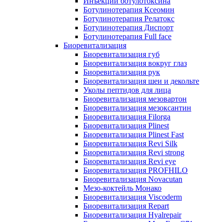
Инъекции ботулотоксина
Ботулинотерапия Ксеомин
Ботулинотерапия Релатокс
Ботулинотерапия Диспорт
Ботулинотерапия Full face
Биоревитализация
Биоревитализация губ
Биоревитализация вокруг глаз
Биоревитализация рук
Биоревитализация шеи и декольте
Уколы пептидов для лица
Биоревитализация мезовартон
Биоревитализация мезоксантин
Биоревитализация Filorga
Биоревитализация Plinest
Биоревитализация Plinest Fast
Биоревитализация Revi Silk
Биоревитализация Revi strong
Биоревитализация Revi eye
Биоревитализация PROFHILO
Биоревитализация Novacutan
Мезо-коктейль Монако
Биоревитализация Viscoderm
Биоревитализация Repart
Биоревитализация Hyalrepair