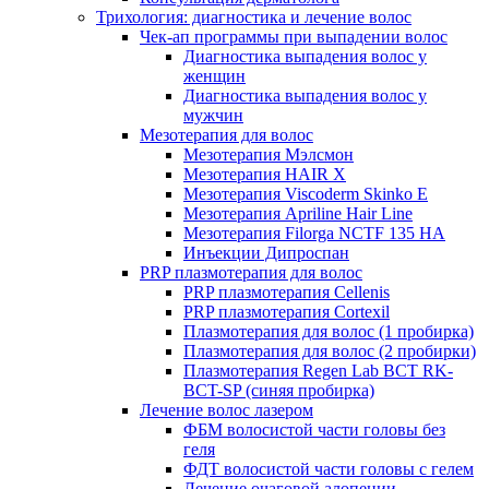
Трихология: диагностика и лечение волос
Чек-ап программы при выпадении волос
Диагностика выпадения волос у
женщин
Диагностика выпадения волос у
мужчин
Мезотерапия для волос
Мезотерапия Мэлсмон
Мезотерапия HAIR X
Мезотерапия Viscoderm Skinko E
Мезотерапия Apriline Hair Line
Мезотерапия Filorga NCTF 135 HA
Инъекции Дипроспан
PRP плазмотерапия для волос
PRP плазмотерапия Cellenis
PRP плазмотерапия Cortexil
Плазмотерапия для волос (1 пробирка)
Плазмотерапия для волос (2 пробирки)
Плазмотерапия Regen Lab BCT RK-
BCT-SP (синяя пробирка)
Лечение волос лазером
ФБМ волосистой части головы без
геля
ФДТ волосистой части головы с гелем
Лечение очаговой алопеции