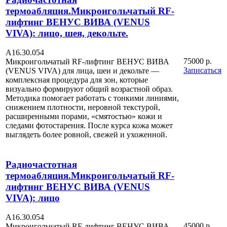
термоабляция.Микроигольчатый RF-
лифтинг ВЕНУС ВИВА (VENUS
VIVA): лицо, шея, декольте.
А16.30.054
75000 р.
Микроигольчатый RF-лифтинг ВЕНУС ВИВА
Записаться
(VENUS VIVA) для лица, шеи и декольте —
комплексная процедура для зон, которые
визуально формируют общий возрастной образ.
Методика помогает работать с тонкими линиями,
снижением плотности, неровной текстурой,
расширенными порами, «смятостью» кожи и
следами фотостарения. После курса кожа может
выглядеть более ровной, свежей и ухоженной.
Радиочастотная
термоабляция.Микроигольчатый RF-
лифтинг ВЕНУС ВИВА (VENUS
VIVA): лицо
А16.30.054
45000 р.
Микроигольчатый RF-лифтинг ВЕНУС ВИВА