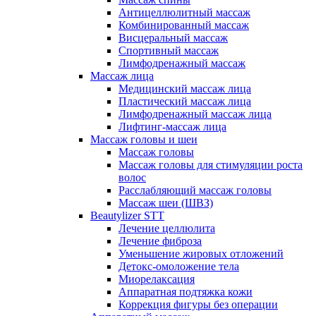
Антицеллюлитный массаж
Комбинированный массаж
Висцеральный массаж
Спортивный массаж
Лимфодренажный массаж
Массаж лица
Медицинский массаж лица
Пластический массаж лица
Лимфодренажный массаж лица
Лифтинг-массаж лица
Массаж головы и шеи
Массаж головы
Массаж головы для стимуляции роста
волос
Расслабляющий массаж головы
Массаж шеи (ШВЗ)
Beautylizer STT
Лечение целлюлита
Лечение фиброза
Уменьшение жировых отложений
Детокс-омоложение тела
Миорелаксация
Аппаратная подтяжка кожи
Коррекция фигуры без операции