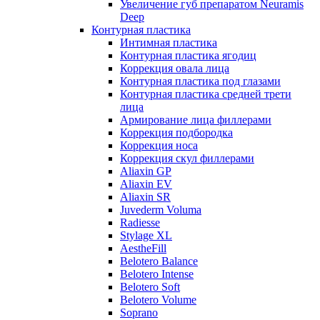
Увеличение губ препаратом Neuramis
Deep
Контурная пластика
Интимная пластика
Контурная пластика ягодиц
Коррекция овала лица
Контурная пластика под глазами
Контурная пластика средней трети
лица
Армирование лица филлерами
Коррекция подбородка
Коррекция носа
Коррекция скул филлерами
Aliaxin GP
Aliaxin EV
Aliaxin SR
Juvederm Voluma
Radiesse
Stylage XL
AestheFill
Belotero Balance
Belotero Intense
Belotero Soft
Belotero Volume
Soprano