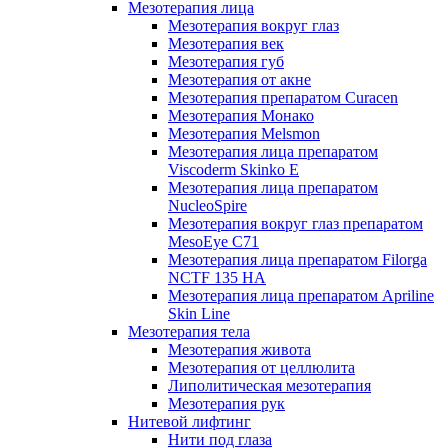
Мезотерапия лица
Мезотерапия вокруг глаз
Мезотерапия век
Мезотерапия губ
Мезотерапия от акне
Мезотерапия препаратом Curacen
Мезотерапия Монако
Мезотерапия Melsmon
Мезотерапия лица препаратом
Viscoderm Skinko E
Мезотерапия лица препаратом
NucleoSpire
Мезотерапия вокруг глаз препаратом
MesoEye С71
Мезотерапия лица препаратом Filorga
NCTF 135 HA
Мезотерапия лица препаратом Apriline
Skin Line
Мезотерапия тела
Мезотерапия живота
Мезотерапия от целлюлита
Липолитическая мезотерапия
Мезотерапия рук
Нитевой лифтинг
Нити под глаза