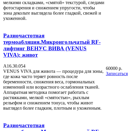
мелкими складками, «смятой» текстурой, следами
фотостарения и снижением упругости, чтобы
зона декольте выглядела более гладкой, свежей и
ухоженной.
Радиочастотная
термоабляция.Микроигольчатый RF-
лифтинг ВЕНУС ВИВА (VENUS
VIVA): живот
А16.30.054
60000 р.
VENUS VIVA для живота — процедура для зоны,
Записаться
где кожа часто теряет ровность после
беременности, снижения веса, гормональных
изменений или возрастного ослабления тканей.
Аппаратная методика помогает работать с
растяжками, мелкой «смятостью», рыхлым
рельефом и снижением тонуса, чтобы живот
выглядел более гладким, плотным и ухоженным.
Радиочастотная