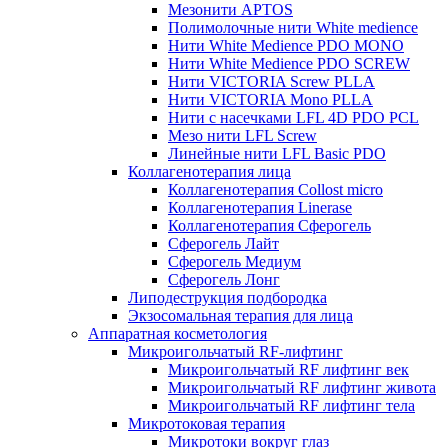
Мезонити APTOS
Полимолочные нити White medience
Нити White Medience PDO MONO
Нити White Medience PDO SCREW
Нити VICTORIA Screw PLLA
Нити VICTORIA Mono PLLA
Нити с насечками LFL 4D PDO PCL
Мезо нити LFL Screw
Линейные нити LFL Basic PDO
Коллагенотерапия лица
Коллагенотерапия Collost micro
Коллагенотерапия Linerase
Коллагенотерапия Сферогель
Сферогель Лайт
Сферогель Медиум
Сферогель Лонг
Липодеструкция подбородка
Экзосомальная терапия для лица
Аппаратная косметология
Микроигольчатый RF-лифтинг
Микроигольчатый RF лифтинг век
Микроигольчатый RF лифтинг живота
Микроигольчатый RF лифтинг тела
Микротоковая терапия
Микротоки вокруг глаз