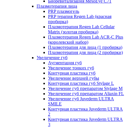
Биоревитализация MesoEye C71
Плазмотерапия лица
PRP плазмогель
PRP терапия Regen Lab (красная
пробирка)
Плазмотерапия Regen Lab Cellular
Matrix (золотая пробирка)
Плазмотерапия Regen Lab ACR-C Plus
(королевский набор)
Плазмотерапия для лица (1 пробирка)
Плазмотерапия для лица (2 пробирки)
Увеличение губ
Аугментация губ
Увеличение тонких губ
Контурная пластика губ
Увеличение верхней губы
Контурная пластика губ Stylage L
Увеличение губ препаратом Stylage M
Увеличение губ препаратом Aliaxin FL
Увеличение губ Juvederm ULTRA
SMILE
Контурная пластика Juvederm ULTRA
2
Контурная пластика Juvederm ULTRA
3