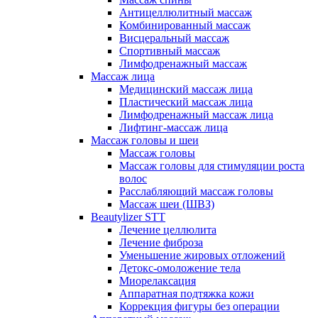
Антицеллюлитный массаж
Комбинированный массаж
Висцеральный массаж
Спортивный массаж
Лимфодренажный массаж
Массаж лица
Медицинский массаж лица
Пластический массаж лица
Лимфодренажный массаж лица
Лифтинг-массаж лица
Массаж головы и шеи
Массаж головы
Массаж головы для стимуляции роста
волос
Расслабляющий массаж головы
Массаж шеи (ШВЗ)
Beautylizer STT
Лечение целлюлита
Лечение фиброза
Уменьшение жировых отложений
Детокс-омоложение тела
Миорелаксация
Аппаратная подтяжка кожи
Коррекция фигуры без операции