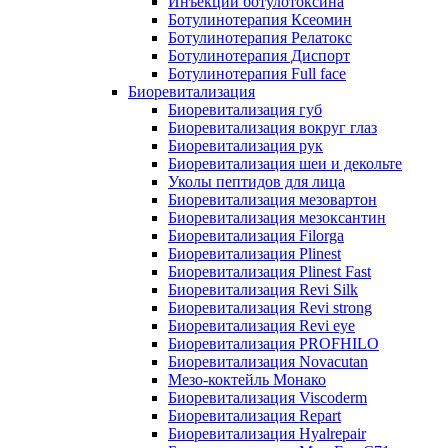
Инъекции ботулотоксина
Ботулинотерапия Ксеомин
Ботулинотерапия Релатокс
Ботулинотерапия Диспорт
Ботулинотерапия Full face
Биоревитализация
Биоревитализация губ
Биоревитализация вокруг глаз
Биоревитализация рук
Биоревитализация шеи и декольте
Уколы пептидов для лица
Биоревитализация мезовартон
Биоревитализация мезоксантин
Биоревитализация Filorga
Биоревитализация Plinest
Биоревитализация Plinest Fast
Биоревитализация Revi Silk
Биоревитализация Revi strong
Биоревитализация Revi eye
Биоревитализация PROFHILO
Биоревитализация Novacutan
Мезо-коктейль Монако
Биоревитализация Viscoderm
Биоревитализация Repart
Биоревитализация Hyalrepair