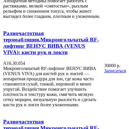
Аппаратная методика помогает работать с
растяжками, мелкой «смятостью», рыхлым
рельефом и снижением тонуса, чтобы живот
выглядел более гладким, плотным и ухоженным.
Радиочастотная
термоабляция.Микроигольчатый RF-
лифтинг ВЕНУС ВИВА (VENUS
VIVA): кисти рук и локти
А16.30.054
30000 р.
Микроигольчатый RF-лифтинг ВЕНУС ВИВА
Записаться
(VENUS VIVA) для кистей рук и локтей —
аппаратная процедура для зон, где кожа часто
становится сухой, тонкой, неровной и менее
упругой. Воздействие помогает улучшить
плотность и текстуру кожи, смягчить мелкую
сетку морщин, визуальную рыхлость и сделать
кисти рук и локти более ухоженными.
Радиочастотная
термоабляция.Микроигольчатый RF-