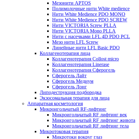
Мезонити APTOS
Полимолочные нити White medience
Нити White Medience PDO MONO
Нити White Medience PDO SCREW
Нити VICTORIA Screw PLLA
Нити VICTORIA Mono PLLA
Нити с насечками LFL 4D PDO PCL
Мезо нити LFL Screw
Линейные нити LFL Basic PDO
Коллагенотерапия лица
Коллагенотерапия Collost micro
Коллагенотерапия Linerase
Коллагенотерапия Сферогель
Сферогель Лайт
Сферогель Медиум
Сферогель Лонг
Липодеструкция подбородка
Экзосомальная терапия для лица
Аппаратная косметология
Микроигольчатый RF-лифтинг
Микроигольчатый RF лифтинг век
Микроигольчатый RF лифтинг живота
Микроигольчатый RF лифтинг тела
Микротоковая терапия
Микротоки вокруг глаз