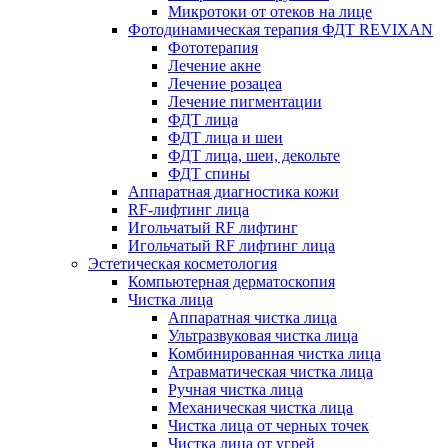
Микротоки от отеков на лице
Фотодинамическая терапия ФДТ REVIXAN
Фототерапия
Лечение акне
Лечение розацеа
Лечение пигментации
ФДТ лица
ФДТ лица и шеи
ФДТ лица, шеи, декольте
ФДТ спины
Аппаратная диагностика кожи
RF-лифтинг лица
Игольчатый RF лифтинг
Игольчатый RF лифтинг лица
Эстетическая косметология
Компьютерная дерматоскопия
Чистка лица
Аппаратная чистка лица
Ультразвуковая чистка лица
Комбинированная чистка лица
Атравматическая чистка лица
Ручная чистка лица
Механическая чистка лица
Чистка лица от черных точек
Чистка лица от угрей