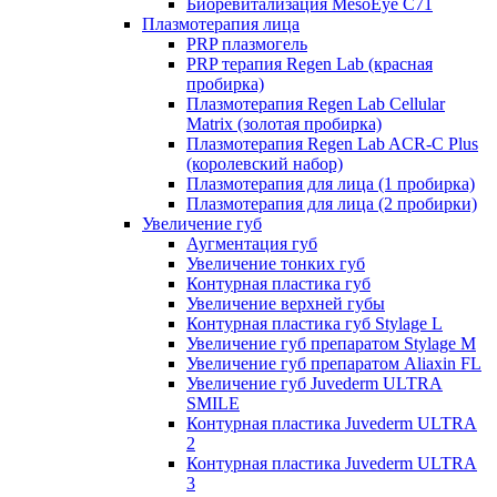
Биоревитализация MesoEye C71
Плазмотерапия лица
PRP плазмогель
PRP терапия Regen Lab (красная
пробирка)
Плазмотерапия Regen Lab Cellular
Matrix (золотая пробирка)
Плазмотерапия Regen Lab ACR-C Plus
(королевский набор)
Плазмотерапия для лица (1 пробирка)
Плазмотерапия для лица (2 пробирки)
Увеличение губ
Аугментация губ
Увеличение тонких губ
Контурная пластика губ
Увеличение верхней губы
Контурная пластика губ Stylage L
Увеличение губ препаратом Stylage M
Увеличение губ препаратом Aliaxin FL
Увеличение губ Juvederm ULTRA
SMILE
Контурная пластика Juvederm ULTRA
2
Контурная пластика Juvederm ULTRA
3