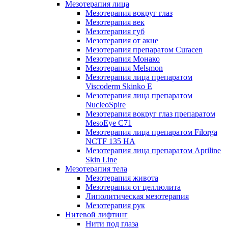
Мезотерапия лица
Мезотерапия вокруг глаз
Мезотерапия век
Мезотерапия губ
Мезотерапия от акне
Мезотерапия препаратом Curacen
Мезотерапия Монако
Мезотерапия Melsmon
Мезотерапия лица препаратом
Viscoderm Skinko E
Мезотерапия лица препаратом
NucleoSpire
Мезотерапия вокруг глаз препаратом
MesoEye С71
Мезотерапия лица препаратом Filorga
NCTF 135 HA
Мезотерапия лица препаратом Apriline
Skin Line
Мезотерапия тела
Мезотерапия живота
Мезотерапия от целлюлита
Липолитическая мезотерапия
Мезотерапия рук
Нитевой лифтинг
Нити под глаза