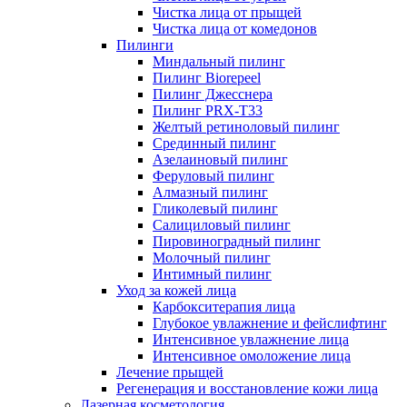
Чистка лица от прыщей
Чистка лица от комедонов
Пилинги
Миндальный пилинг
Пилинг Biorepeel
Пилинг Джесснера
Пилинг PRX-T33
Желтый ретиноловый пилинг
Срединный пилинг
Азелаиновый пилинг
Феруловый пилинг
Алмазный пилинг
Гликолевый пилинг
Салициловый пилинг
Пировиноградный пилинг
Молочный пилинг
Интимный пилинг
Уход за кожей лица
Карбокситерапия лица
Глубокое увлажнение и фейслифтинг
Интенсивное увлажнение лица
Интенсивное омоложение лица
Лечение прыщей
Регенерация и восстановление кожи лица
Лазерная косметология