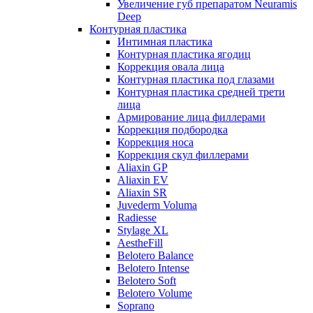
Увеличение губ препаратом Neuramis
Deep
Контурная пластика
Интимная пластика
Контурная пластика ягодиц
Коррекция овала лица
Контурная пластика под глазами
Контурная пластика средней трети
лица
Армирование лица филлерами
Коррекция подбородка
Коррекция носа
Коррекция скул филлерами
Aliaxin GP
Aliaxin EV
Aliaxin SR
Juvederm Voluma
Radiesse
Stylage XL
AestheFill
Belotero Balance
Belotero Intense
Belotero Soft
Belotero Volume
Soprano