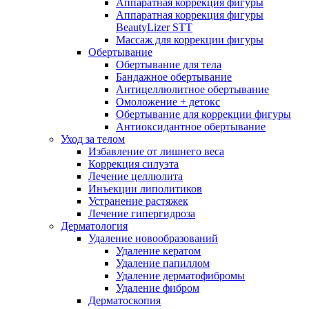
Аппаратная коррекция фигуры
Аппаратная коррекция фигуры
BeautyLizer STT
Массаж для коррекции фигуры
Обертывание
Обертывание для тела
Бандажное обертывание
Антицеллюлитное обертывание
Омоложение + детокс
Обертывание для коррекции фигуры
Антиоксидантное обертывание
Уход за телом
Избавление от лишнего веса
Коррекция силуэта
Лечение целлюлита
Инъекции липолитиков
Устранение растяжек
Лечение гипергидроза
Дерматология
Удаление новообразований
Удаление кератом
Удаление папиллом
Удаление дерматофибромы
Удаление фибром
Дерматоскопия