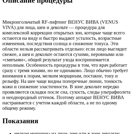
Описание процедуры
Микроигольчатый RF-лифтинг ВЕНУС ВИВА (VENUS
VIVA) для лица, шеи и декольте — процедура для
комплексной коррекции открытых зон, которые чаще всего
остаются на виду и быстро выдают усталость, возрастные
изменения, последствия солнца и снижение тонуса. Эти
области нельзя рассматривать отдельно: если лицо выглядит
свежее, а шея и декольте остаются сухими, неровными или
«смятыми», общий результат ухода воспринимается
неполным. Особенность процедуры в том, что врач работает
сразу с тремя зонами, но не одинаково. Лицо обычно требует
внимания к порам, мелким морщинам, постакне, тону и
рельефу. На шее чаще видны поперечные линии, тонкость
кожи и снижение эластичности. В зоне декольте нередко
проявляются складки после сна, сухость, следы ультрафиолета
и неоднородный оттенок. Поэтому аппарат ВЕНУС ВИВА
настраивается с учетом каждой области, а не по одному
общему режиму.
Показания
мелкие морщины на лице, шее или в зоне декольте;