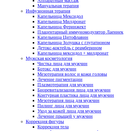
Аппаратный массаж
Мануальная терапия
Инфузионная терапия
Капельница Мексидол
Капельница Милдронат
Капельница Феринжект
Плацентарный иммуномодулятор Лаеннек
Капельница Цитофлавин
Капельница Золушка с глутатионом
Детокс-коктейль с реамберином
Капельница мексидол + милдронат
Мужская косметология
Чистка лица для мужчин
Ботокс для мужчин
Мезотерапия волос и кожи головы
Лечение пигментации
Плазмотерапия для мужчин
Биоревитализация лица для мужчин
Контурная пластика лица для мужчин
Мезотерапия лица для мужчин
Пилинг лица для мужчин
Уход за кожей лица для мужчин
Лечение прыщей у мужчин
Коррекция фигуры
Коррекция тела