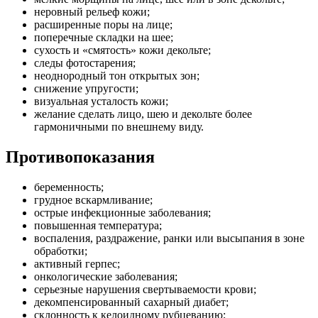
неровный рельеф кожи;
расширенные поры на лице;
поперечные складки на шее;
сухость и «смятость» кожи декольте;
следы фотостарения;
неоднородный тон открытых зон;
снижение упругости;
визуальная усталость кожи;
желание сделать лицо, шею и декольте более
гармоничными по внешнему виду.
Противопоказания
беременность;
грудное вскармливание;
острые инфекционные заболевания;
повышенная температура;
воспаления, раздражение, ранки или высыпания в зоне
обработки;
активный герпес;
онкологические заболевания;
серьезные нарушения свертываемости крови;
декомпенсированный сахарный диабет;
склонность к келоидному рубцеванию;