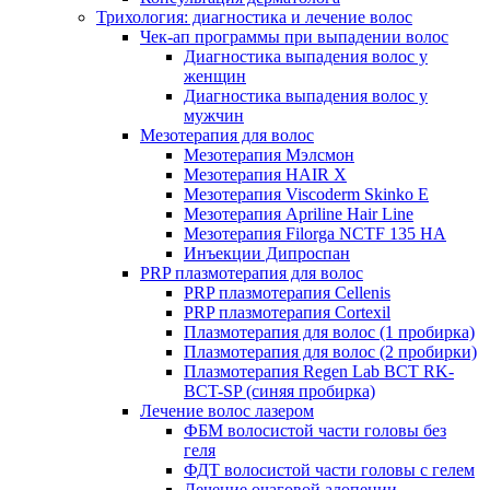
Трихология: диагностика и лечение волос
Чек-ап программы при выпадении волос
Диагностика выпадения волос у
женщин
Диагностика выпадения волос у
мужчин
Мезотерапия для волос
Мезотерапия Мэлсмон
Мезотерапия HAIR X
Мезотерапия Viscoderm Skinko E
Мезотерапия Apriline Hair Line
Мезотерапия Filorga NCTF 135 HA
Инъекции Дипроспан
PRP плазмотерапия для волос
PRP плазмотерапия Cellenis
PRP плазмотерапия Cortexil
Плазмотерапия для волос (1 пробирка)
Плазмотерапия для волос (2 пробирки)
Плазмотерапия Regen Lab BCT RK-
BCT-SP (синяя пробирка)
Лечение волос лазером
ФБМ волосистой части головы без
геля
ФДТ волосистой части головы с гелем
Лечение очаговой алопеции