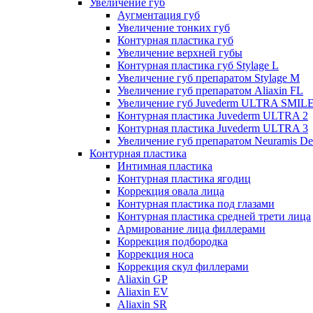
Увеличение губ
Аугментация губ
Увеличение тонких губ
Контурная пластика губ
Увеличение верхней губы
Контурная пластика губ Stylage L
Увеличение губ препаратом Stylage M
Увеличение губ препаратом Aliaxin FL
Увеличение губ Juvederm ULTRA SMIL
Контурная пластика Juvederm ULTRA 2
Контурная пластика Juvederm ULTRA 3
Увеличение губ препаратом Neuramis De
Контурная пластика
Интимная пластика
Контурная пластика ягодиц
Коррекция овала лица
Контурная пластика под глазами
Контурная пластика средней трети лица
Армирование лица филлерами
Коррекция подбородка
Коррекция носа
Коррекция скул филлерами
Aliaxin GP
Aliaxin EV
Aliaxin SR