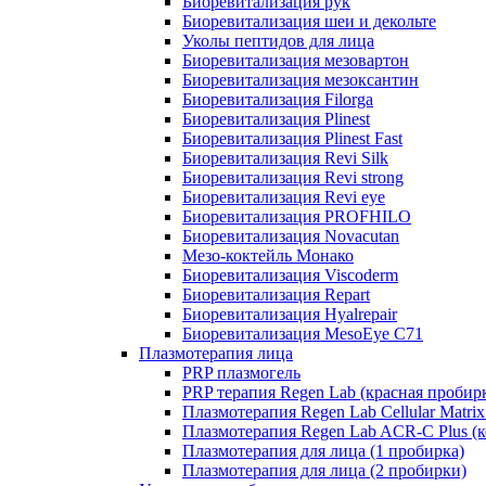
Биоревитализация рук
Биоревитализация шеи и декольте
Уколы пептидов для лица
Биоревитализация мезовартон
Биоревитализация мезоксантин
Биоревитализация Filorga
Биоревитализация Plinest
Биоревитализация Plinest Fast
Биоревитализация Revi Silk
Биоревитализация Revi strong
Биоревитализация Revi eye
Биоревитализация PROFHILO
Биоревитализация Novacutan
Мезо-коктейль Монако
Биоревитализация Viscoderm
Биоревитализация Repart
Биоревитализация Hyalrepair
Биоревитализация MesoEye C71
Плазмотерапия лица
PRP плазмогель
PRP терапия Regen Lab (красная пробир
Плазмотерапия Regen Lab Cellular Matrix
Плазмотерапия Regen Lab ACR-C Plus (к
Плазмотерапия для лица (1 пробирка)
Плазмотерапия для лица (2 пробирки)