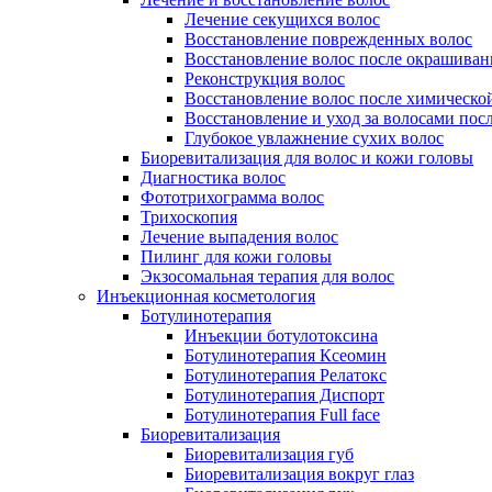
Лечение секущихся волос
Восстановление поврежденных волос
Восстановление волос после окрашиван
Реконструкция волос
Восстановление волос после химическо
Восстановление и уход за волосами пос
Глубокое увлажнение сухих волос
Биоревитализация для волос и кожи головы
Диагностика волос
Фототрихограмма волос
Трихоскопия
Лечение выпадения волос
Пилинг для кожи головы
Экзосомальная терапия для волос
Инъекционная косметология
Ботулинотерапия
Инъекции ботулотоксина
Ботулинотерапия Ксеомин
Ботулинотерапия Релатокс
Ботулинотерапия Диспорт
Ботулинотерапия Full face
Биоревитализация
Биоревитализация губ
Биоревитализация вокруг глаз