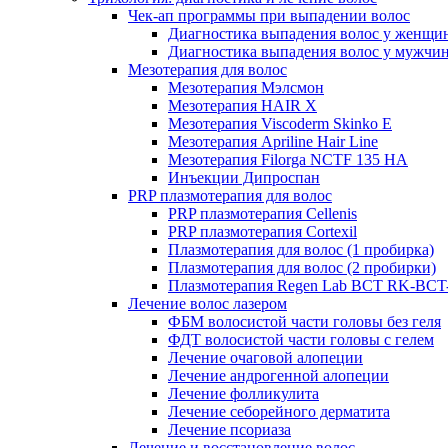
Чек-ап программы при выпадении волос
Диагностика выпадения волос у женщи
Диагностика выпадения волос у мужчи
Мезотерапия для волос
Мезотерапия Мэлсмон
Мезотерапия HAIR X
Мезотерапия Viscoderm Skinko E
Мезотерапия Apriline Hair Line
Мезотерапия Filorga NCTF 135 HA
Инъекции Дипроспан
PRP плазмотерапия для волос
PRP плазмотерапия Cellenis
PRP плазмотерапия Cortexil
Плазмотерапия для волос (1 пробирка)
Плазмотерапия для волос (2 пробирки)
Плазмотерапия Regen Lab BCT RK-BCT-
Лечение волос лазером
ФБМ волосистой части головы без геля
ФДТ волосистой части головы с гелем
Лечение очаговой алопеции
Лечение андрогенной алопеции
Лечение фолликулита
Лечение себорейного дерматита
Лечение псориаза
Лечение и восстановление волос