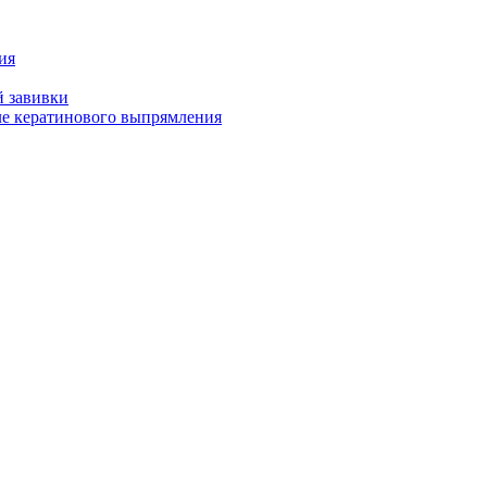
ия
й завивки
ле кератинового выпрямления