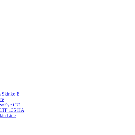
 Skinko E
re
esoEye С71
NCTF 135 HA
kin Line