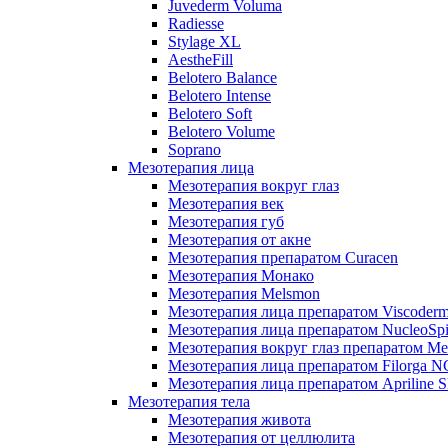
Juvederm Voluma
Radiesse
Stylage XL
AestheFill
Belotero Balance
Belotero Intense
Belotero Soft
Belotero Volume
Soprano
Мезотерапия лица
Мезотерапия вокруг глаз
Мезотерапия век
Мезотерапия губ
Мезотерапия от акне
Мезотерапия препаратом Curacen
Мезотерапия Монако
Мезотерапия Melsmon
Мезотерапия лица препаратом Viscoderm
Мезотерапия лица препаратом NucleoSpi
Мезотерапия вокруг глаз препаратом M
Мезотерапия лица препаратом Filorga 
Мезотерапия лица препаратом Apriline S
Мезотерапия тела
Мезотерапия живота
Мезотерапия от целлюлита