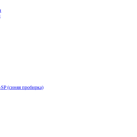
н
н
SP (синяя пробирка)