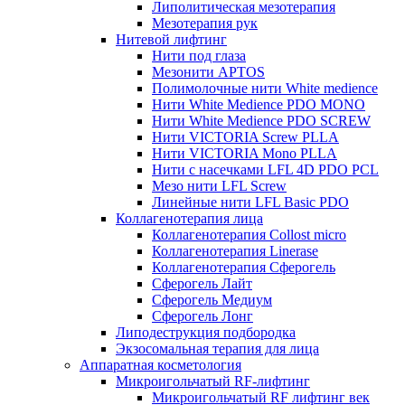
Липолитическая мезотерапия
Мезотерапия рук
Нитевой лифтинг
Нити под глаза
Мезонити APTOS
Полимолочные нити White medience
Нити White Medience PDO MONO
Нити White Medience PDO SCREW
Нити VICTORIA Screw PLLA
Нити VICTORIA Mono PLLA
Нити с насечками LFL 4D PDO PCL
Мезо нити LFL Screw
Линейные нити LFL Basic PDO
Коллагенотерапия лица
Коллагенотерапия Collost micro
Коллагенотерапия Linerase
Коллагенотерапия Сферогель
Сферогель Лайт
Сферогель Медиум
Сферогель Лонг
Липодеструкция подбородка
Экзосомальная терапия для лица
Аппаратная косметология
Микроигольчатый RF-лифтинг
Микроигольчатый RF лифтинг век