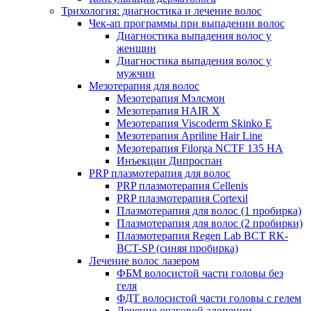
Трихология: диагностика и лечение волос
Чек-ап программы при выпадении волос
Диагностика выпадения волос у
женщин
Диагностика выпадения волос у
мужчин
Мезотерапия для волос
Мезотерапия Мэлсмон
Мезотерапия HAIR X
Мезотерапия Viscoderm Skinko E
Мезотерапия Apriline Hair Line
Мезотерапия Filorga NCTF 135 HA
Инъекции Дипроспан
PRP плазмотерапия для волос
PRP плазмотерапия Cellenis
PRP плазмотерапия Cortexil
Плазмотерапия для волос (1 пробирка)
Плазмотерапия для волос (2 пробирки)
Плазмотерапия Regen Lab BCT RK-
BCT-SP (синяя пробирка)
Лечение волос лазером
ФБМ волосистой части головы без
геля
ФДТ волосистой части головы с гелем
Лечение очаговой алопеции