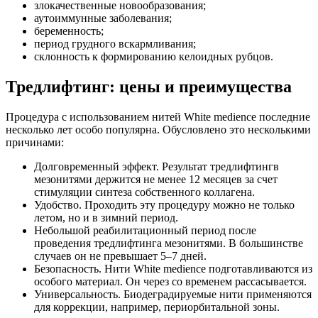
злокачественные новообразования;
аутоиммунные заболевания;
беременность;
период грудного вскармливания;
склонность к формированию келоидных рубцов.
Тредлифтинг: цены и преимущества
Процедура с использованием нитей White medience последние
несколько лет особо популярна. Обусловлено это несколькими
причинами:
Долговременный эффект. Результат тредлифтингв
мезонитями держится не менее 12 месяцев за счет
стимуляции синтеза собственного коллагена.
Удобство. Проходить эту процедуру можно не только
летом, но и в зимний период.
Небольшой реабилитационный период после
проведения тредлифтинга мезонитями. В большинстве
случаев он не превышает 5–7 дней.
Безопасность. Нити White medience подготавливаются из
особого материал. Он через со временем рассасывается.
Универсальность. Биодеградируемые нити применяются
для коррекции, например, периорбитальной зоны.