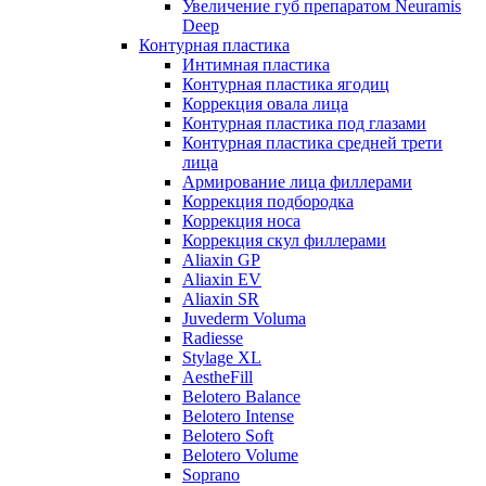
Увеличение губ препаратом Neuramis
Deep
Контурная пластика
Интимная пластика
Контурная пластика ягодиц
Коррекция овала лица
Контурная пластика под глазами
Контурная пластика средней трети
лица
Армирование лица филлерами
Коррекция подбородка
Коррекция носа
Коррекция скул филлерами
Aliaxin GP
Aliaxin EV
Aliaxin SR
Juvederm Voluma
Radiesse
Stylage XL
AestheFill
Belotero Balance
Belotero Intense
Belotero Soft
Belotero Volume
Soprano