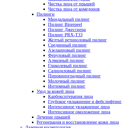
Чистка лица от прыщей
Чистка лица от комедонов
Пилинги
Миндальный пилинг
Пилинг Biorepeel
Пилинг Джесснера
Пилинг PRX-T33
Желтый ретиноловый пилинг
Срединный пилинг
Азелаиновый пилинг
Феруловый пилинг
Алмазный пилинг
Гликолевый пилинг
Салициловый пилинг
Пировиноградный пилинг
Молочный пилинг
Интимный пилинг
Уход за кожей лица
Карбокситерапия лица
Глубокое увлажнение и фейслифтинг
Интенсивное увлажнение лица
Интенсивное омоложение лица
Лечение прыщей
Регенерация и восстановление кожи лица
Лазерная косметология