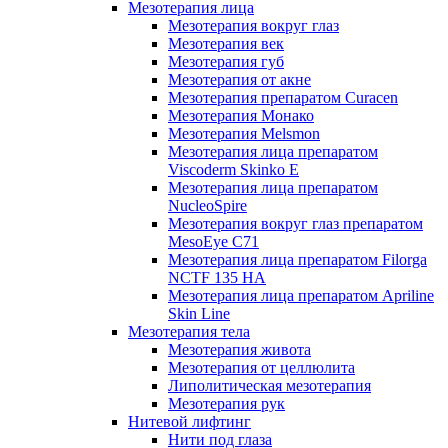
Мезотерапия лица
Мезотерапия вокруг глаз
Мезотерапия век
Мезотерапия губ
Мезотерапия от акне
Мезотерапия препаратом Curacen
Мезотерапия Монако
Мезотерапия Melsmon
Мезотерапия лица препаратом
Viscoderm Skinko E
Мезотерапия лица препаратом
NucleoSpire
Мезотерапия вокруг глаз препаратом
MesoEye С71
Мезотерапия лица препаратом Filorga
NCTF 135 HA
Мезотерапия лица препаратом Apriline
Skin Line
Мезотерапия тела
Мезотерапия живота
Мезотерапия от целлюлита
Липолитическая мезотерапия
Мезотерапия рук
Нитевой лифтинг
Нити под глаза