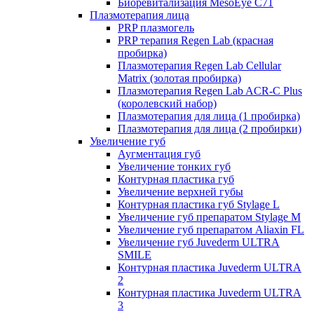
Биоревитализация MesoEye C71
Плазмотерапия лица
PRP плазмогель
PRP терапия Regen Lab (красная
пробирка)
Плазмотерапия Regen Lab Cellular
Matrix (золотая пробирка)
Плазмотерапия Regen Lab ACR-C Plus
(королевский набор)
Плазмотерапия для лица (1 пробирка)
Плазмотерапия для лица (2 пробирки)
Увеличение губ
Аугментация губ
Увеличение тонких губ
Контурная пластика губ
Увеличение верхней губы
Контурная пластика губ Stylage L
Увеличение губ препаратом Stylage M
Увеличение губ препаратом Aliaxin FL
Увеличение губ Juvederm ULTRA
SMILE
Контурная пластика Juvederm ULTRA
2
Контурная пластика Juvederm ULTRA
3