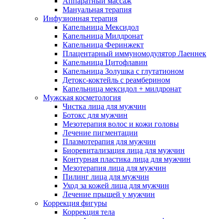
Аппаратный массаж
Мануальная терапия
Инфузионная терапия
Капельница Мексидол
Капельница Милдронат
Капельница Феринжект
Плацентарный иммуномодулятор Лаеннек
Капельница Цитофлавин
Капельница Золушка с глутатионом
Детокс-коктейль с реамберином
Капельница мексидол + милдронат
Мужская косметология
Чистка лица для мужчин
Ботокс для мужчин
Мезотерапия волос и кожи головы
Лечение пигментации
Плазмотерапия для мужчин
Биоревитализация лица для мужчин
Контурная пластика лица для мужчин
Мезотерапия лица для мужчин
Пилинг лица для мужчин
Уход за кожей лица для мужчин
Лечение прыщей у мужчин
Коррекция фигуры
Коррекция тела