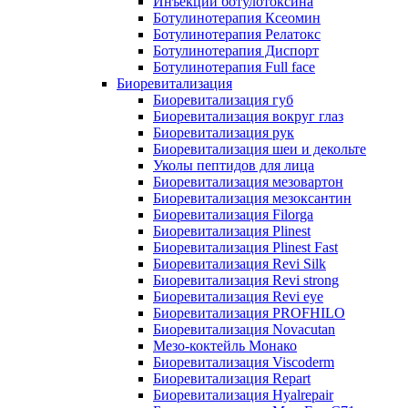
Инъекции ботулотоксина
Ботулинотерапия Ксеомин
Ботулинотерапия Релатокс
Ботулинотерапия Диспорт
Ботулинотерапия Full face
Биоревитализация
Биоревитализация губ
Биоревитализация вокруг глаз
Биоревитализация рук
Биоревитализация шеи и декольте
Уколы пептидов для лица
Биоревитализация мезовартон
Биоревитализация мезоксантин
Биоревитализация Filorga
Биоревитализация Plinest
Биоревитализация Plinest Fast
Биоревитализация Revi Silk
Биоревитализация Revi strong
Биоревитализация Revi eye
Биоревитализация PROFHILO
Биоревитализация Novacutan
Мезо-коктейль Монако
Биоревитализация Viscoderm
Биоревитализация Repart
Биоревитализация Hyalrepair