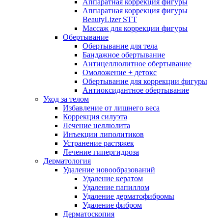
Аппаратная коррекция фигуры
Аппаратная коррекция фигуры
BeautyLizer STT
Массаж для коррекции фигуры
Обертывание
Обертывание для тела
Бандажное обертывание
Антицеллюлитное обертывание
Омоложение + детокс
Обертывание для коррекции фигуры
Антиоксидантное обертывание
Уход за телом
Избавление от лишнего веса
Коррекция силуэта
Лечение целлюлита
Инъекции липолитиков
Устранение растяжек
Лечение гипергидроза
Дерматология
Удаление новообразований
Удаление кератом
Удаление папиллом
Удаление дерматофибромы
Удаление фибром
Дерматоскопия