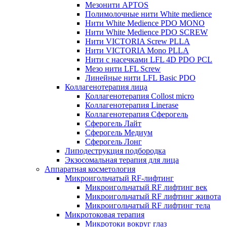
Мезонити APTOS
Полимолочные нити White medience
Нити White Medience PDO MONO
Нити White Medience PDO SCREW
Нити VICTORIA Screw PLLA
Нити VICTORIA Mono PLLA
Нити с насечками LFL 4D PDO PCL
Мезо нити LFL Screw
Линейные нити LFL Basic PDO
Коллагенотерапия лица
Коллагенотерапия Collost micro
Коллагенотерапия Linerase
Коллагенотерапия Сферогель
Сферогель Лайт
Сферогель Медиум
Сферогель Лонг
Липодеструкция подбородка
Экзосомальная терапия для лица
Аппаратная косметология
Микроигольчатый RF-лифтинг
Микроигольчатый RF лифтинг век
Микроигольчатый RF лифтинг живота
Микроигольчатый RF лифтинг тела
Микротоковая терапия
Микротоки вокруг глаз