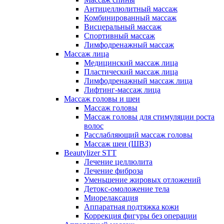
Антицеллюлитный массаж
Комбинированный массаж
Висцеральный массаж
Спортивный массаж
Лимфодренажный массаж
Массаж лица
Медицинский массаж лица
Пластический массаж лица
Лимфодренажный массаж лица
Лифтинг-массаж лица
Массаж головы и шеи
Массаж головы
Массаж головы для стимуляции роста
волос
Расслабляющий массаж головы
Массаж шеи (ШВЗ)
Beautylizer STT
Лечение целлюлита
Лечение фиброза
Уменьшение жировых отложений
Детокс-омоложение тела
Миорелаксация
Аппаратная подтяжка кожи
Коррекция фигуры без операции