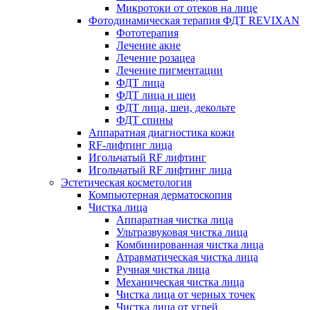
Микротоки от отеков на лице
Фотодинамическая терапия ФДТ REVIXAN
Фототерапия
Лечение акне
Лечение розацеа
Лечение пигментации
ФДТ лица
ФДТ лица и шеи
ФДТ лица, шеи, декольте
ФДТ спины
Аппаратная диагностика кожи
RF-лифтинг лица
Игольчатый RF лифтинг
Игольчатый RF лифтинг лица
Эстетическая косметология
Компьютерная дерматоскопия
Чистка лица
Аппаратная чистка лица
Ультразвуковая чистка лица
Комбинированная чистка лица
Атравматическая чистка лица
Ручная чистка лица
Механическая чистка лица
Чистка лица от черных точек
Чистка лица от угрей