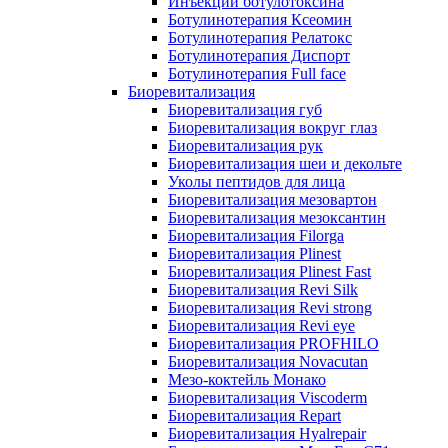
Инъекции ботулотоксина
Ботулинотерапия Ксеомин
Ботулинотерапия Релатокс
Ботулинотерапия Диспорт
Ботулинотерапия Full face
Биоревитализация
Биоревитализация губ
Биоревитализация вокруг глаз
Биоревитализация рук
Биоревитализация шеи и декольте
Уколы пептидов для лица
Биоревитализация мезовартон
Биоревитализация мезоксантин
Биоревитализация Filorga
Биоревитализация Plinest
Биоревитализация Plinest Fast
Биоревитализация Revi Silk
Биоревитализация Revi strong
Биоревитализация Revi eye
Биоревитализация PROFHILO
Биоревитализация Novacutan
Мезо-коктейль Монако
Биоревитализация Viscoderm
Биоревитализация Repart
Биоревитализация Hyalrepair