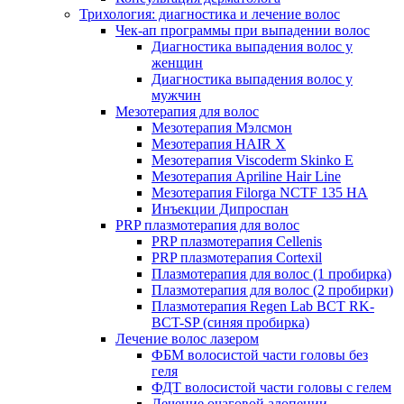
Трихология: диагностика и лечение волос
Чек-ап программы при выпадении волос
Диагностика выпадения волос у
женщин
Диагностика выпадения волос у
мужчин
Мезотерапия для волос
Мезотерапия Мэлсмон
Мезотерапия HAIR X
Мезотерапия Viscoderm Skinko E
Мезотерапия Apriline Hair Line
Мезотерапия Filorga NCTF 135 HA
Инъекции Дипроспан
PRP плазмотерапия для волос
PRP плазмотерапия Cellenis
PRP плазмотерапия Cortexil
Плазмотерапия для волос (1 пробирка)
Плазмотерапия для волос (2 пробирки)
Плазмотерапия Regen Lab BCT RK-
BCT-SP (синяя пробирка)
Лечение волос лазером
ФБМ волосистой части головы без
геля
ФДТ волосистой части головы с гелем
Лечение очаговой алопеции