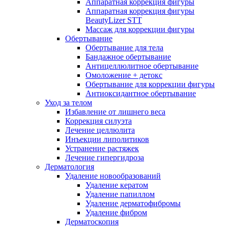
Аппаратная коррекция фигуры
Аппаратная коррекция фигуры
BeautyLizer STT
Массаж для коррекции фигуры
Обертывание
Обертывание для тела
Бандажное обертывание
Антицеллюлитное обертывание
Омоложение + детокс
Обертывание для коррекции фигуры
Антиоксидантное обертывание
Уход за телом
Избавление от лишнего веса
Коррекция силуэта
Лечение целлюлита
Инъекции липолитиков
Устранение растяжек
Лечение гипергидроза
Дерматология
Удаление новообразований
Удаление кератом
Удаление папиллом
Удаление дерматофибромы
Удаление фибром
Дерматоскопия