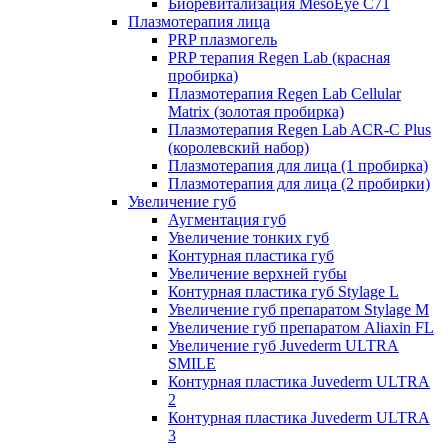
Биоревитализация MesoEye C71
Плазмотерапия лица
PRP плазмогель
PRP терапия Regen Lab (красная
пробирка)
Плазмотерапия Regen Lab Cellular
Matrix (золотая пробирка)
Плазмотерапия Regen Lab ACR-C Plus
(королевский набор)
Плазмотерапия для лица (1 пробирка)
Плазмотерапия для лица (2 пробирки)
Увеличение губ
Аугментация губ
Увеличение тонких губ
Контурная пластика губ
Увеличение верхней губы
Контурная пластика губ Stylage L
Увеличение губ препаратом Stylage M
Увеличение губ препаратом Aliaxin FL
Увеличение губ Juvederm ULTRA
SMILE
Контурная пластика Juvederm ULTRA
2
Контурная пластика Juvederm ULTRA
3