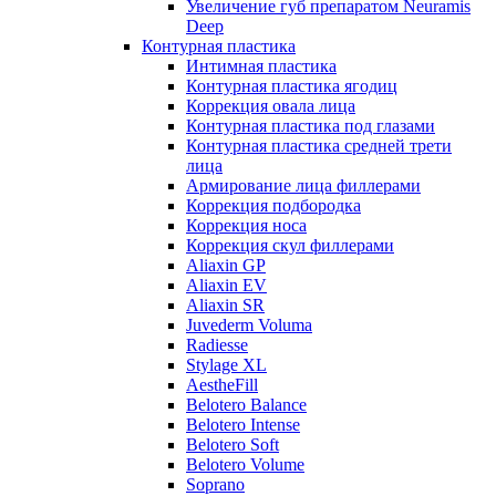
Увеличение губ препаратом Neuramis
Deep
Контурная пластика
Интимная пластика
Контурная пластика ягодиц
Коррекция овала лица
Контурная пластика под глазами
Контурная пластика средней трети
лица
Армирование лица филлерами
Коррекция подбородка
Коррекция носа
Коррекция скул филлерами
Aliaxin GP
Aliaxin EV
Aliaxin SR
Juvederm Voluma
Radiesse
Stylage XL
AestheFill
Belotero Balance
Belotero Intense
Belotero Soft
Belotero Volume
Soprano