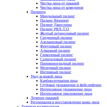
Чистка лица от прыщей
Чистка лица от комедонов
Пилинги
Миндальный пилинг
Пилинг Biorepeel
Пилинг Джесснера
Пилинг PRX-T33
Желтый ретиноловый пилинг
Срединный пилинг
Азелаиновый пилинг
Феруловый пилинг
Алмазный пилинг
Гликолевый пилинг
Салициловый пилинг
Пировиноградный пилинг
Молочный пилинг
Интимный пилинг
Уход за кожей лица
Карбокситерапия лица
Глубокое увлажнение и фейслифтинг
Интенсивное увлажнение лица
Интенсивное омоложение лица
Лечение прыщей
Регенерация и восстановление кожи лица
Лазерная косметология