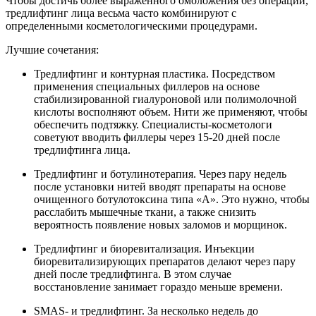
Чтобы достичь более выраженного омоложения без операций,
тредлифтинг лица весьма часто комбинируют с
определенными косметологическими процедурами.
Лучшие сочетания:
Тредлифтинг и контурная пластика. Посредством
применения специальных филлеров на основе
стабилизированной гиалуроновой или полимолочной
кислоты восполняют объем. Нити же применяют, чтобы
обеспечить подтяжку. Специалисты-косметологи
советуют вводить филлеры через 15-20 дней после
тредлифтинга лица.
Тредлифтинг и ботулинотерапия. Через пару недель
после установки нитей вводят препараты на основе
очищенного ботулотоксина типа «А». Это нужно, чтобы
расслабить мышечные ткани, а также снизить
вероятность появление новых заломов и морщинок.
Тредлифтинг и биоревитализация. Инъекции
биоревитализирующих препаратов делают через пару
дней после тредлифтинга. В этом случае
восстановление занимает гораздо меньше времени.
SMAS- и тредлифтинг. За несколько недель до