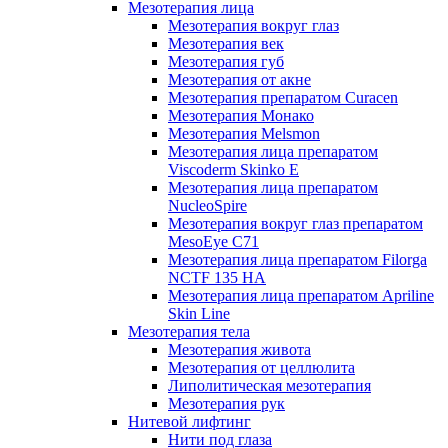
Мезотерапия лица
Мезотерапия вокруг глаз
Мезотерапия век
Мезотерапия губ
Мезотерапия от акне
Мезотерапия препаратом Curacen
Мезотерапия Монако
Мезотерапия Melsmon
Мезотерапия лица препаратом
Viscoderm Skinko E
Мезотерапия лица препаратом
NucleoSpire
Мезотерапия вокруг глаз препаратом
MesoEye С71
Мезотерапия лица препаратом Filorga
NCTF 135 HA
Мезотерапия лица препаратом Apriline
Skin Line
Мезотерапия тела
Мезотерапия живота
Мезотерапия от целлюлита
Липолитическая мезотерапия
Мезотерапия рук
Нитевой лифтинг
Нити под глаза