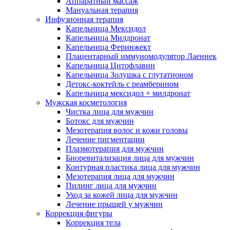
Аппаратный массаж
Мануальная терапия
Инфузионная терапия
Капельница Мексидол
Капельница Милдронат
Капельница Феринжект
Плацентарный иммуномодулятор Лаеннек
Капельница Цитофлавин
Капельница Золушка с глутатионом
Детокс-коктейль с реамберином
Капельница мексидол + милдронат
Мужская косметология
Чистка лица для мужчин
Ботокс для мужчин
Мезотерапия волос и кожи головы
Лечение пигментации
Плазмотерапия для мужчин
Биоревитализация лица для мужчин
Контурная пластика лица для мужчин
Мезотерапия лица для мужчин
Пилинг лица для мужчин
Уход за кожей лица для мужчин
Лечение прыщей у мужчин
Коррекция фигуры
Коррекция тела