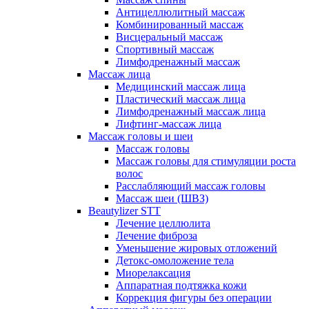
Антицеллюлитный массаж
Комбинированный массаж
Висцеральный массаж
Спортивный массаж
Лимфодренажный массаж
Массаж лица
Медицинский массаж лица
Пластический массаж лица
Лимфодренажный массаж лица
Лифтинг-массаж лица
Массаж головы и шеи
Массаж головы
Массаж головы для стимуляции роста
волос
Расслабляющий массаж головы
Массаж шеи (ШВЗ)
Beautylizer STT
Лечение целлюлита
Лечение фиброза
Уменьшение жировых отложений
Детокс-омоложение тела
Миорелаксация
Аппаратная подтяжка кожи
Коррекция фигуры без операции