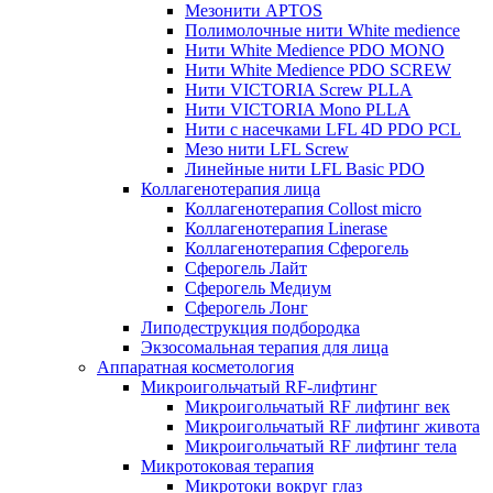
Мезонити APTOS
Полимолочные нити White medience
Нити White Medience PDO MONO
Нити White Medience PDO SCREW
Нити VICTORIA Screw PLLA
Нити VICTORIA Mono PLLA
Нити с насечками LFL 4D PDO PCL
Мезо нити LFL Screw
Линейные нити LFL Basic PDO
Коллагенотерапия лица
Коллагенотерапия Collost micro
Коллагенотерапия Linerase
Коллагенотерапия Сферогель
Сферогель Лайт
Сферогель Медиум
Сферогель Лонг
Липодеструкция подбородка
Экзосомальная терапия для лица
Аппаратная косметология
Микроигольчатый RF-лифтинг
Микроигольчатый RF лифтинг век
Микроигольчатый RF лифтинг живота
Микроигольчатый RF лифтинг тела
Микротоковая терапия
Микротоки вокруг глаз