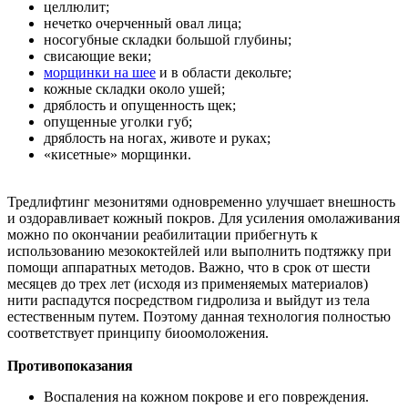
целлюлит;
нечетко очерченный овал лица;
носогубные складки большой глубины;
свисающие веки;
морщинки на шее
и в области декольте;
кожные складки около ушей;
дряблость и опущенность щек;
опущенные уголки губ;
дряблость на ногах, животе и руках;
«кисетные» морщинки.
Тредлифтинг мезонитями одновременно улучшает внешность
и оздоравливает кожный покров. Для усиления омолаживания
можно по окончании реабилитации прибегнуть к
использованию мезококтейлей или выполнить подтяжку при
помощи аппаратных методов. Важно, что в срок от шести
месяцев до трех лет (исходя из применяемых материалов)
нити распадутся посредством гидролиза и выйдут из тела
естественным путем. Поэтому данная технология полностью
соответствует принципу биоомоложения.
Противопоказания
Воспаления на кожном покрове и его повреждения.