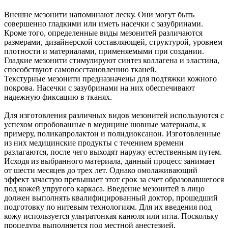
Внешне мезонити напоминают леску. Они могут быть
совершенно гладкими или иметь насечки с зазубринами.
Кроме того, определенные виды мезонитей различаются
размерами, дизайнерской составляющей, структурой, уровнем
плотности и материалами, применяемыми при создании.
Гладкие мезонити стимулируют синтез коллагена и эластина,
способствуют самовосстановлению тканей.
Текстурные мезонити предназначены для подтяжки кожного
покрова. Насечки с зазубринами на них обеспечивают
надежную фиксацию в тканях.
Для изготовления различных видов мезонитей используются с
успехом опробованные в медицине шовные материалы, к
примеру, поликапролактон и полидиоксанон. Изготовленные
из них медицинские продукты с течением времени
разлагаются, после чего выходят наружу естественным путем.
Исходя из выбранного материала, данный процесс занимает
от шести месяцев до трех лет. Однако омолаживающий
эффект зачастую превышает этот срок за счет образовавшегося
под кожей упругого каркаса. Введение мезонитей в лицо
должен выполнять квалифицированный доктор, прошедший
подготовку по нитевым технологиям. Для их введения под
кожу используется ультратонкая канюля или игла. Поскольку
процедура выполняется под местной анестезией,