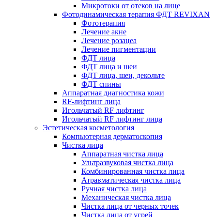
Микротоки от отеков на лице
Фотодинамическая терапия ФДТ REVIXAN
Фототерапия
Лечение акне
Лечение розацеа
Лечение пигментации
ФДТ лица
ФДТ лица и шеи
ФДТ лица, шеи, декольте
ФДТ спины
Аппаратная диагностика кожи
RF-лифтинг лица
Игольчатый RF лифтинг
Игольчатый RF лифтинг лица
Эстетическая косметология
Компьютерная дерматоскопия
Чистка лица
Аппаратная чистка лица
Ультразвуковая чистка лица
Комбинированная чистка лица
Атравматическая чистка лица
Ручная чистка лица
Механическая чистка лица
Чистка лица от черных точек
Чистка лица от угрей