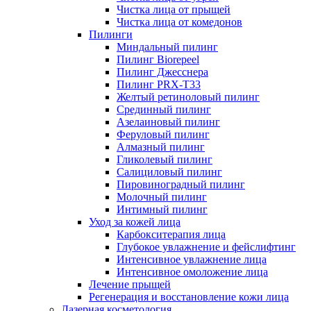
Чистка лица от прыщей
Чистка лица от комедонов
Пилинги
Миндальный пилинг
Пилинг Biorepeel
Пилинг Джесснера
Пилинг PRX-T33
Желтый ретиноловый пилинг
Срединный пилинг
Азелаиновый пилинг
Феруловый пилинг
Алмазный пилинг
Гликолевый пилинг
Салициловый пилинг
Пировиноградный пилинг
Молочный пилинг
Интимный пилинг
Уход за кожей лица
Карбокситерапия лица
Глубокое увлажнение и фейслифтинг
Интенсивное увлажнение лица
Интенсивное омоложение лица
Лечение прыщей
Регенерация и восстановление кожи лица
Лазерная косметология