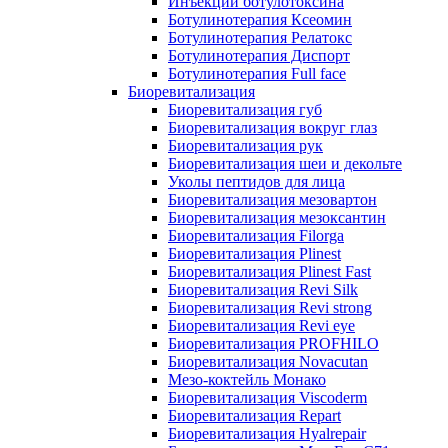
Инъекции ботулотоксина
Ботулинотерапия Ксеомин
Ботулинотерапия Релатокс
Ботулинотерапия Диспорт
Ботулинотерапия Full face
Биоревитализация
Биоревитализация губ
Биоревитализация вокруг глаз
Биоревитализация рук
Биоревитализация шеи и декольте
Уколы пептидов для лица
Биоревитализация мезовартон
Биоревитализация мезоксантин
Биоревитализация Filorga
Биоревитализация Plinest
Биоревитализация Plinest Fast
Биоревитализация Revi Silk
Биоревитализация Revi strong
Биоревитализация Revi eye
Биоревитализация PROFHILO
Биоревитализация Novacutan
Мезо-коктейль Монако
Биоревитализация Viscoderm
Биоревитализация Repart
Биоревитализация Hyalrepair