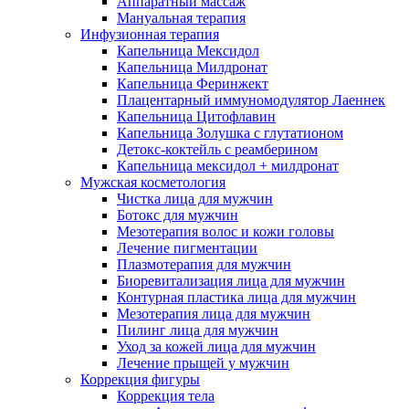
Аппаратный массаж
Мануальная терапия
Инфузионная терапия
Капельница Мексидол
Капельница Милдронат
Капельница Феринжект
Плацентарный иммуномодулятор Лаеннек
Капельница Цитофлавин
Капельница Золушка с глутатионом
Детокс-коктейль с реамберином
Капельница мексидол + милдронат
Мужская косметология
Чистка лица для мужчин
Ботокс для мужчин
Мезотерапия волос и кожи головы
Лечение пигментации
Плазмотерапия для мужчин
Биоревитализация лица для мужчин
Контурная пластика лица для мужчин
Мезотерапия лица для мужчин
Пилинг лица для мужчин
Уход за кожей лица для мужчин
Лечение прыщей у мужчин
Коррекция фигуры
Коррекция тела