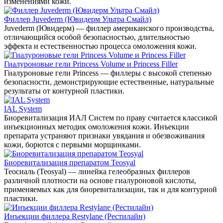
изменениями кожи.
Филлер Juvederm (Ювидерм Ультра Смайл)
Juvederm (Ювидерм) — филлер американского производства,
отличающийся особой безопасностью, длительностью
эффекта и естественностью процесса омоложения кожи.
Гиалуроновые гели Princess Volume и Princess Filler
Гиалуроновые гели Princess — филлеры с высокой степенью
безопасности, демонстрирующие естественные, натуральные
результаты от контурной пластики.
IAL System
Биоревитализация ИАЛ Систем по праву считается классикой
инъекционных методик омоложения кожи. Инъекции
препарата устраняют признаки увядания и обезвоживания
кожи, борются с первыми морщинками.
Биоревитализация препаратом Teosyal
Теосиаль (Teosyal) — линейка гелеобразных филлеров
различной плотности на основе гиалуроновой кислоты,
применяемых как для биоревитализации, так и для контурной
пластики.
Инъекции филлера Restylane (Рестилайн)