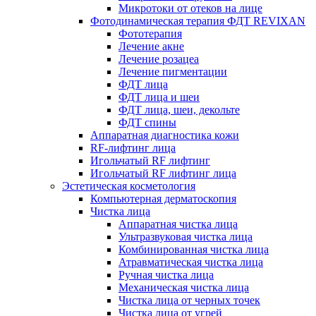
Микротоки от отеков на лице
Фотодинамическая терапия ФДТ REVIXAN
Фототерапия
Лечение акне
Лечение розацеа
Лечение пигментации
ФДТ лица
ФДТ лица и шеи
ФДТ лица, шеи, декольте
ФДТ спины
Аппаратная диагностика кожи
RF-лифтинг лица
Игольчатый RF лифтинг
Игольчатый RF лифтинг лица
Эстетическая косметология
Компьютерная дерматоскопия
Чистка лица
Аппаратная чистка лица
Ультразвуковая чистка лица
Комбинированная чистка лица
Атравматическая чистка лица
Ручная чистка лица
Механическая чистка лица
Чистка лица от черных точек
Чистка лица от угрей