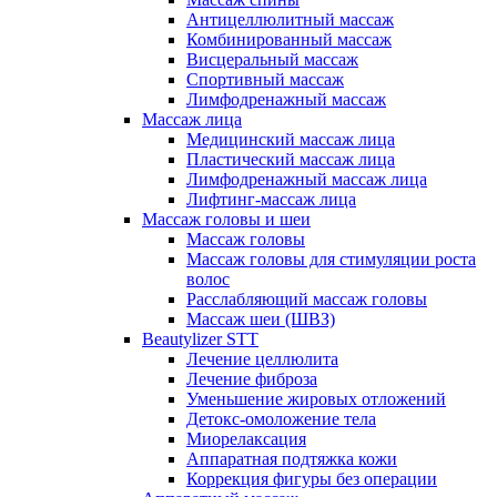
Антицеллюлитный массаж
Комбинированный массаж
Висцеральный массаж
Спортивный массаж
Лимфодренажный массаж
Массаж лица
Медицинский массаж лица
Пластический массаж лица
Лимфодренажный массаж лица
Лифтинг-массаж лица
Массаж головы и шеи
Массаж головы
Массаж головы для стимуляции роста
волос
Расслабляющий массаж головы
Массаж шеи (ШВЗ)
Beautylizer STT
Лечение целлюлита
Лечение фиброза
Уменьшение жировых отложений
Детокс-омоложение тела
Миорелаксация
Аппаратная подтяжка кожи
Коррекция фигуры без операции