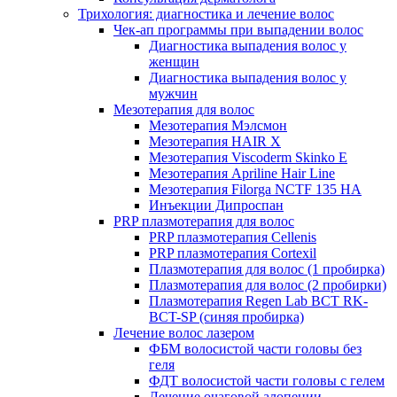
Трихология: диагностика и лечение волос
Чек-ап программы при выпадении волос
Диагностика выпадения волос у
женщин
Диагностика выпадения волос у
мужчин
Мезотерапия для волос
Мезотерапия Мэлсмон
Мезотерапия HAIR X
Мезотерапия Viscoderm Skinko E
Мезотерапия Apriline Hair Line
Мезотерапия Filorga NCTF 135 HA
Инъекции Дипроспан
PRP плазмотерапия для волос
PRP плазмотерапия Cellenis
PRP плазмотерапия Cortexil
Плазмотерапия для волос (1 пробирка)
Плазмотерапия для волос (2 пробирки)
Плазмотерапия Regen Lab BCT RK-
BCT-SP (синяя пробирка)
Лечение волос лазером
ФБМ волосистой части головы без
геля
ФДТ волосистой части головы с гелем
Лечение очаговой алопеции