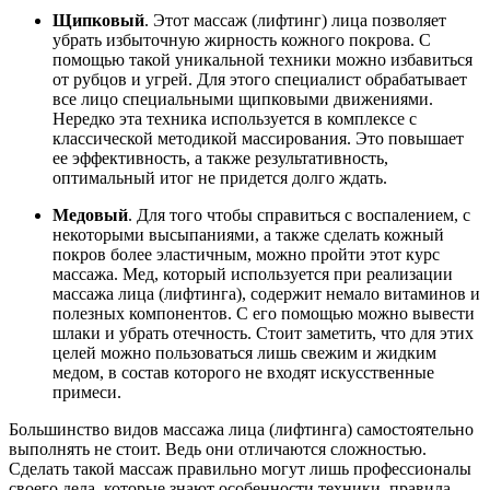
Щипковый
. Этот массаж (лифтинг) лица позволяет
убрать избыточную жирность кожного покрова. С
помощью такой уникальной техники можно избавиться
от рубцов и угрей. Для этого специалист обрабатывает
все лицо специальными щипковыми движениями.
Нередко эта техника используется в комплексе с
классической методикой массирования. Это повышает
ее эффективность, а также результативность,
оптимальный итог не придется долго ждать.
Медовый
. Для того чтобы справиться с воспалением, с
некоторыми высыпаниями, а также сделать кожный
покров более эластичным, можно пройти этот курс
массажа. Мед, который используется при реализации
массажа лица (лифтинга), содержит немало витаминов и
полезных компонентов. С его помощью можно вывести
шлаки и убрать отечность. Стоит заметить, что для этих
целей можно пользоваться лишь свежим и жидким
медом, в состав которого не входят искусственные
примеси.
Большинство видов массажа лица (лифтинга) самостоятельно
выполнять не стоит. Ведь они отличаются сложностью.
Сделать такой массаж правильно могут лишь профессионалы
своего дела, которые знают особенности техники, правила