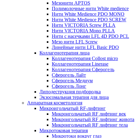
Мезонити APTOS
Полимолочные нити White medience
Нити White Medience PDO MONO
Нити White Medience PDO SCREW
Нити VICTORIA Screw PLLA
Нити VICTORIA Mono PLLA
Нити с насечками LFL 4D PDO PCL
Мезо нити LFL Screw
Линейные нити LFL Basic PDO
Коллагенотерапия лица
Коллагенотерапия Collost micro
Коллагенотерапия Linerase
Коллагенотерапия Сферогель
Сферогель Лайт
Сферогель Медиум
Сферогель Лонг
Липодеструкция подбородка
Экзосомальная терапия для лица
Аппаратная косметология
Микроигольчатый RF-лифтинг
Микроигольчатый RF лифтинг век
Микроигольчатый RF лифтинг живота
Микроигольчатый RF лифтинг тела
Микротоковая терапия
Микротоки вокруг глаз