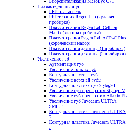
Биоревитализация MesoEye C71
Плазмотерапия лица
PRP плазмогель
PRP терапия Regen Lab (красная
пробирка)
Плазмотерапия Regen Lab Cellular
Matrix (золотая пробирка)
Плазмотерапия Regen Lab ACR-C Plus
(королевский набор)
Плазмотерапия для лица (1 пробирка)
Плазмотерапия для лица (2 пробирки)
Увеличение губ
Аугментация губ
Увеличение тонких губ
Контурная пластика губ
Увеличение верхней губы
Контурная пластика губ Stylage L
Увеличение губ препаратом Stylage M
Увеличение губ препаратом Aliaxin FL
Увеличение губ Juvederm ULTRA
SMILE
Контурная пластика Juvederm ULTRA
2
Контурная пластика Juvederm ULTRA
3