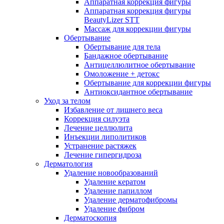
Аппаратная коррекция фигуры
Аппаратная коррекция фигуры
BeautyLizer STT
Массаж для коррекции фигуры
Обертывание
Обертывание для тела
Бандажное обертывание
Антицеллюлитное обертывание
Омоложение + детокс
Обертывание для коррекции фигуры
Антиоксидантное обертывание
Уход за телом
Избавление от лишнего веса
Коррекция силуэта
Лечение целлюлита
Инъекции липолитиков
Устранение растяжек
Лечение гипергидроза
Дерматология
Удаление новообразований
Удаление кератом
Удаление папиллом
Удаление дерматофибромы
Удаление фибром
Дерматоскопия