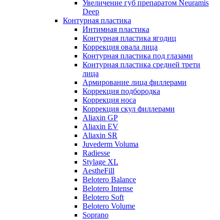
Увеличение губ препаратом Neuramis
Deep
Контурная пластика
Интимная пластика
Контурная пластика ягодиц
Коррекция овала лица
Контурная пластика под глазами
Контурная пластика средней трети
лица
Армирование лица филлерами
Коррекция подбородка
Коррекция носа
Коррекция скул филлерами
Aliaxin GP
Aliaxin EV
Aliaxin SR
Juvederm Voluma
Radiesse
Stylage XL
AestheFill
Belotero Balance
Belotero Intense
Belotero Soft
Belotero Volume
Soprano