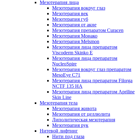
Мезотерапия лица
Мезотерапия вокруг глаз
Мезотерапия век
Мезотерапия губ
Мезотерапия от акне
Мезотерапия препаратом Curacen
Мезотерапия Монако
Мезотерапия Melsmon
Мезотерапия лица препаратом
Viscoderm Skinko E
Мезотерапия лица препаратом
NucleoSpire
Мезотерапия вокруг глаз препаратом
MesoEye С71
Мезотерапия лица препаратом Filorga
NCTF 135 HA
Мезотерапия лица препаратом Apriline
Skin Line
Мезотерапия тела
Мезотерапия живота
Мезотерапия от целлюлита
Липолитическая мезотерапия
Мезотерапия рук
Нитевой лифтинг
Нити под глаза