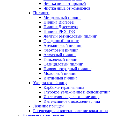
Чистка лица от прыщей
Чистка лица от комедонов
Пилинги
Миндальный пилинг
Пилинг Biorepeel
Пилинг Джесснера
Пилинг PRX-T33
Желтый ретиноловый пилинг
Срединный пилинг
Азелаиновый пилинг
Феруловый пилинг
Алмазный пилинг
Гликолевый пилинг
Салициловый пилинг
Пировиноградный пилинг
Молочный пилинг
Интимный пилинг
Уход за кожей лица
Карбокситерапия лица
Глубокое увлажнение и фейслифтинг
Интенсивное увлажнение лица
Интенсивное омоложение лица
Лечение прыщей
Регенерация и восстановление кожи лица
Лазерная косметология