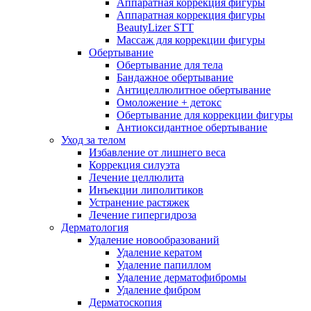
Аппаратная коррекция фигуры
Аппаратная коррекция фигуры
BeautyLizer STT
Массаж для коррекции фигуры
Обертывание
Обертывание для тела
Бандажное обертывание
Антицеллюлитное обертывание
Омоложение + детокс
Обертывание для коррекции фигуры
Антиоксидантное обертывание
Уход за телом
Избавление от лишнего веса
Коррекция силуэта
Лечение целлюлита
Инъекции липолитиков
Устранение растяжек
Лечение гипергидроза
Дерматология
Удаление новообразований
Удаление кератом
Удаление папиллом
Удаление дерматофибромы
Удаление фибром
Дерматоскопия