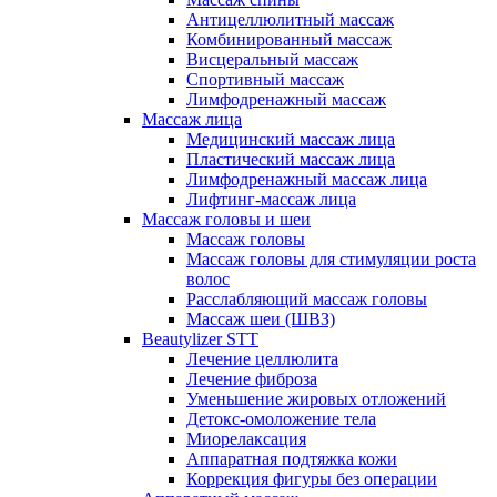
Антицеллюлитный массаж
Комбинированный массаж
Висцеральный массаж
Спортивный массаж
Лимфодренажный массаж
Массаж лица
Медицинский массаж лица
Пластический массаж лица
Лимфодренажный массаж лица
Лифтинг-массаж лица
Массаж головы и шеи
Массаж головы
Массаж головы для стимуляции роста
волос
Расслабляющий массаж головы
Массаж шеи (ШВЗ)
Beautylizer STT
Лечение целлюлита
Лечение фиброза
Уменьшение жировых отложений
Детокс-омоложение тела
Миорелаксация
Аппаратная подтяжка кожи
Коррекция фигуры без операции