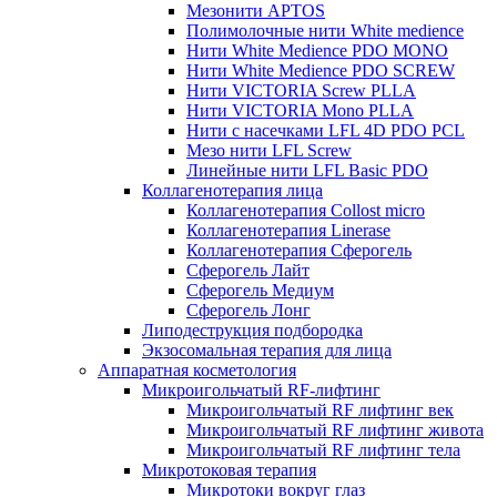
Мезонити APTOS
Полимолочные нити White medience
Нити White Medience PDO MONO
Нити White Medience PDO SCREW
Нити VICTORIA Screw PLLA
Нити VICTORIA Mono PLLA
Нити с насечками LFL 4D PDO PCL
Мезо нити LFL Screw
Линейные нити LFL Basic PDO
Коллагенотерапия лица
Коллагенотерапия Collost micro
Коллагенотерапия Linerase
Коллагенотерапия Сферогель
Сферогель Лайт
Сферогель Медиум
Сферогель Лонг
Липодеструкция подбородка
Экзосомальная терапия для лица
Аппаратная косметология
Микроигольчатый RF-лифтинг
Микроигольчатый RF лифтинг век
Микроигольчатый RF лифтинг живота
Микроигольчатый RF лифтинг тела
Микротоковая терапия
Микротоки вокруг глаз