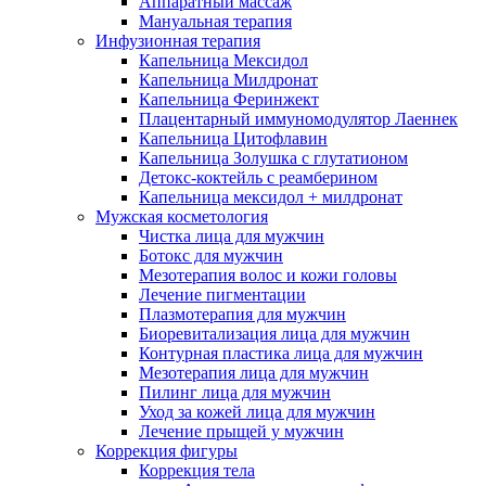
Аппаратный массаж
Мануальная терапия
Инфузионная терапия
Капельница Мексидол
Капельница Милдронат
Капельница Феринжект
Плацентарный иммуномодулятор Лаеннек
Капельница Цитофлавин
Капельница Золушка с глутатионом
Детокс-коктейль с реамберином
Капельница мексидол + милдронат
Мужская косметология
Чистка лица для мужчин
Ботокс для мужчин
Мезотерапия волос и кожи головы
Лечение пигментации
Плазмотерапия для мужчин
Биоревитализация лица для мужчин
Контурная пластика лица для мужчин
Мезотерапия лица для мужчин
Пилинг лица для мужчин
Уход за кожей лица для мужчин
Лечение прыщей у мужчин
Коррекция фигуры
Коррекция тела