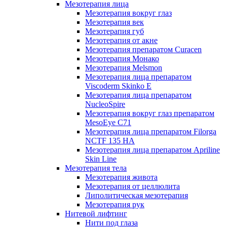
Мезотерапия лица
Мезотерапия вокруг глаз
Мезотерапия век
Мезотерапия губ
Мезотерапия от акне
Мезотерапия препаратом Curacen
Мезотерапия Монако
Мезотерапия Melsmon
Мезотерапия лица препаратом
Viscoderm Skinko E
Мезотерапия лица препаратом
NucleoSpire
Мезотерапия вокруг глаз препаратом
MesoEye С71
Мезотерапия лица препаратом Filorga
NCTF 135 HA
Мезотерапия лица препаратом Apriline
Skin Line
Мезотерапия тела
Мезотерапия живота
Мезотерапия от целлюлита
Липолитическая мезотерапия
Мезотерапия рук
Нитевой лифтинг
Нити под глаза