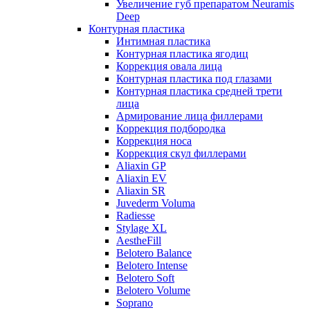
Увеличение губ препаратом Neuramis
Deep
Контурная пластика
Интимная пластика
Контурная пластика ягодиц
Коррекция овала лица
Контурная пластика под глазами
Контурная пластика средней трети
лица
Армирование лица филлерами
Коррекция подбородка
Коррекция носа
Коррекция скул филлерами
Aliaxin GP
Aliaxin EV
Aliaxin SR
Juvederm Voluma
Radiesse
Stylage XL
AestheFill
Belotero Balance
Belotero Intense
Belotero Soft
Belotero Volume
Soprano