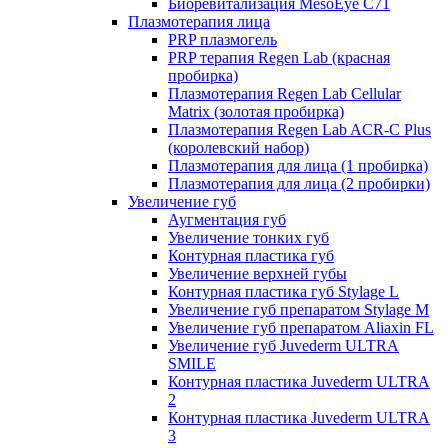
Биоревитализация MesoEye C71
Плазмотерапия лица
PRP плазмогель
PRP терапия Regen Lab (красная
пробирка)
Плазмотерапия Regen Lab Cellular
Matrix (золотая пробирка)
Плазмотерапия Regen Lab ACR-C Plus
(королевский набор)
Плазмотерапия для лица (1 пробирка)
Плазмотерапия для лица (2 пробирки)
Увеличение губ
Аугментация губ
Увеличение тонких губ
Контурная пластика губ
Увеличение верхней губы
Контурная пластика губ Stylage L
Увеличение губ препаратом Stylage M
Увеличение губ препаратом Aliaxin FL
Увеличение губ Juvederm ULTRA
SMILE
Контурная пластика Juvederm ULTRA
2
Контурная пластика Juvederm ULTRA
3