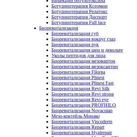
Инъекции ботулотоксина
Ботулинотерапия Ксеомин
Ботулинотерапия Релатокс
Ботулинотерапия Диспорт
Ботулинотерапия Full face
Биоревитализация
Биоревитализация губ
Биоревитализация вокруг глаз
Биоревитализация рук
Биоревитализация шеи и декольте
Уколы пептидов для лица
Биоревитализация мезовартон
Биоревитализация мезоксантин
Биоревитализация Filorga
Биоревитализация Plinest
Биоревитализация Plinest Fast
Биоревитализация Revi Silk
Биоревитализация Revi strong
Биоревитализация Revi eye
Биоревитализация PROFHILO
Биоревитализация Novacutan
Мезо-коктейль Монако
Биоревитализация Viscoderm
Биоревитализация Repart
Биоревитализация Hyalrepair