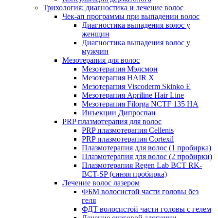
Трихология: диагностика и лечение волос
Чек-ап программы при выпадении волос
Диагностика выпадения волос у
женщин
Диагностика выпадения волос у
мужчин
Мезотерапия для волос
Мезотерапия Мэлсмон
Мезотерапия HAIR X
Мезотерапия Viscoderm Skinko E
Мезотерапия Apriline Hair Line
Мезотерапия Filorga NCTF 135 HA
Инъекции Дипроспан
PRP плазмотерапия для волос
PRP плазмотерапия Cellenis
PRP плазмотерапия Cortexil
Плазмотерапия для волос (1 пробирка)
Плазмотерапия для волос (2 пробирки)
Плазмотерапия Regen Lab BCT RK-
BCT-SP (синяя пробирка)
Лечение волос лазером
ФБМ волосистой части головы без
геля
ФДТ волосистой части головы с гелем
Лечение очаговой алопеции