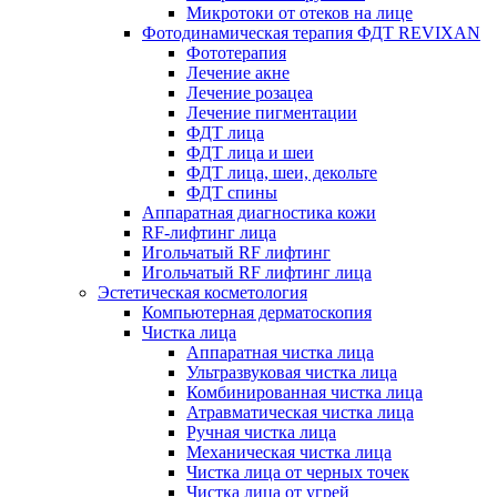
Микротоки от отеков на лице
Фотодинамическая терапия ФДТ REVIXAN
Фототерапия
Лечение акне
Лечение розацеа
Лечение пигментации
ФДТ лица
ФДТ лица и шеи
ФДТ лица, шеи, декольте
ФДТ спины
Аппаратная диагностика кожи
RF-лифтинг лица
Игольчатый RF лифтинг
Игольчатый RF лифтинг лица
Эстетическая косметология
Компьютерная дерматоскопия
Чистка лица
Аппаратная чистка лица
Ультразвуковая чистка лица
Комбинированная чистка лица
Атравматическая чистка лица
Ручная чистка лица
Механическая чистка лица
Чистка лица от черных точек
Чистка лица от угрей