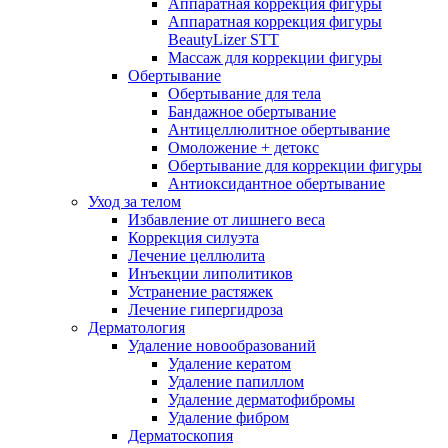
Аппаратная коррекция фигуры
Аппаратная коррекция фигуры
BeautyLizer STT
Массаж для коррекции фигуры
Обертывание
Обертывание для тела
Бандажное обертывание
Антицеллюлитное обертывание
Омоложение + детокс
Обертывание для коррекции фигуры
Антиоксидантное обертывание
Уход за телом
Избавление от лишнего веса
Коррекция силуэта
Лечение целлюлита
Инъекции липолитиков
Устранение растяжек
Лечение гипергидроза
Дерматология
Удаление новообразований
Удаление кератом
Удаление папиллом
Удаление дерматофибромы
Удаление фибром
Дерматоскопия