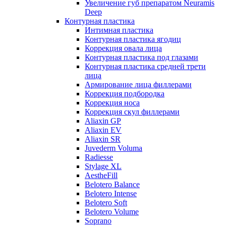
Увеличение губ препаратом Neuramis
Deep
Контурная пластика
Интимная пластика
Контурная пластика ягодиц
Коррекция овала лица
Контурная пластика под глазами
Контурная пластика средней трети
лица
Армирование лица филлерами
Коррекция подбородка
Коррекция носа
Коррекция скул филлерами
Aliaxin GP
Aliaxin EV
Aliaxin SR
Juvederm Voluma
Radiesse
Stylage XL
AestheFill
Belotero Balance
Belotero Intense
Belotero Soft
Belotero Volume
Soprano