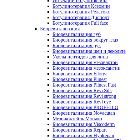
Инъекции ботулотоксина
Ботулинотерапия Ксеомин
Ботулинотерапия Релатокс
Ботулинотерапия Диспорт
Ботулинотерапия Full face
Биоревитализация
Биоревитализация губ
Биоревитализация вокруг глаз
Биоревитализация рук
Биоревитализация шеи и декольте
Уколы пептидов для лица
Биоревитализация мезовартон
Биоревитализация мезоксантин
Биоревитализация Filorga
Биоревитализация Plinest
Биоревитализация Plinest Fast
Биоревитализация Revi Silk
Биоревитализация Revi strong
Биоревитализация Revi eye
Биоревитализация PROFHILO
Биоревитализация Novacutan
Мезо-коктейль Монако
Биоревитализация Viscoderm
Биоревитализация Repart
Биоревитализация Hyalrepair