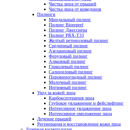
Чистка лица от прыщей
Чистка лица от комедонов
Пилинги
Миндальный пилинг
Пилинг Biorepeel
Пилинг Джесснера
Пилинг PRX-T33
Желтый ретиноловый пилинг
Срединный пилинг
Азелаиновый пилинг
Феруловый пилинг
Алмазный пилинг
Гликолевый пилинг
Салициловый пилинг
Пировиноградный пилинг
Молочный пилинг
Интимный пилинг
Уход за кожей лица
Карбокситерапия лица
Глубокое увлажнение и фейслифтинг
Интенсивное увлажнение лица
Интенсивное омоложение лица
Лечение прыщей
Регенерация и восстановление кожи лица
Лазерная косметология