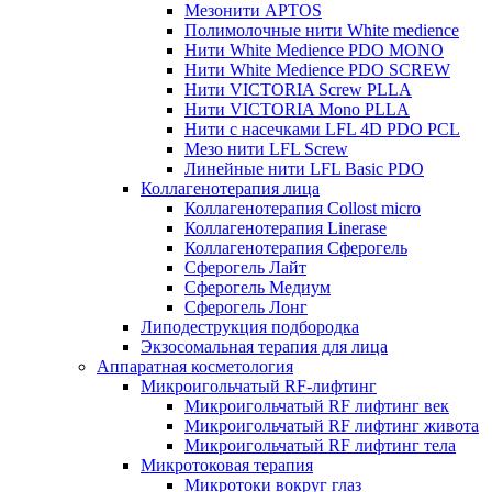
Мезонити APTOS
Полимолочные нити White medience
Нити White Medience PDO MONO
Нити White Medience PDO SCREW
Нити VICTORIA Screw PLLA
Нити VICTORIA Mono PLLA
Нити с насечками LFL 4D PDO PCL
Мезо нити LFL Screw
Линейные нити LFL Basic PDO
Коллагенотерапия лица
Коллагенотерапия Collost micro
Коллагенотерапия Linerase
Коллагенотерапия Сферогель
Сферогель Лайт
Сферогель Медиум
Сферогель Лонг
Липодеструкция подбородка
Экзосомальная терапия для лица
Аппаратная косметология
Микроигольчатый RF-лифтинг
Микроигольчатый RF лифтинг век
Микроигольчатый RF лифтинг живота
Микроигольчатый RF лифтинг тела
Микротоковая терапия
Микротоки вокруг глаз