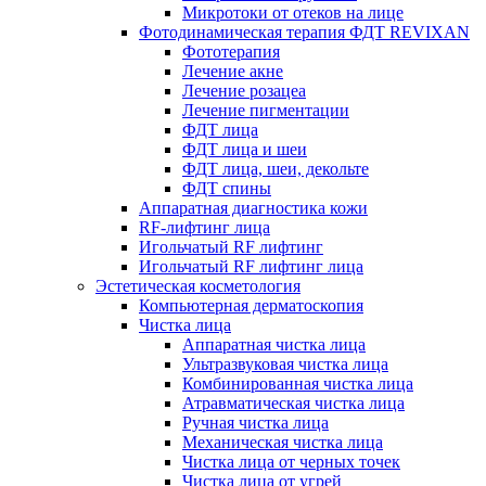
Микротоки от отеков на лице
Фотодинамическая терапия ФДТ REVIXAN
Фототерапия
Лечение акне
Лечение розацеа
Лечение пигментации
ФДТ лица
ФДТ лица и шеи
ФДТ лица, шеи, декольте
ФДТ спины
Аппаратная диагностика кожи
RF-лифтинг лица
Игольчатый RF лифтинг
Игольчатый RF лифтинг лица
Эстетическая косметология
Компьютерная дерматоскопия
Чистка лица
Аппаратная чистка лица
Ультразвуковая чистка лица
Комбинированная чистка лица
Атравматическая чистка лица
Ручная чистка лица
Механическая чистка лица
Чистка лица от черных точек
Чистка лица от угрей