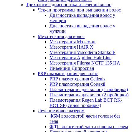
Трихология: диагностика и лечение волос
Чек-ап программы при выпадении волос
Диагностика выпадения волос у
женщин
Диагностика выпадения волос у
мужчин
Мезотерапия для волос
Мезотерапия Мэлсмон
Мезотерапия HAIR X
Мезотерапия Viscoderm Skinko E
Мезотерапия Apriline Hair Line
Мезотерапия Filorga NCTF 135 HA
Инъекции Дипроспан
PRP плазмотерапия для волос
PRP плазмотерапия Cellenis
PRP плазмотерапия Cortexil
Плазмотерапия для волос (1 пробирка)
Плазмотерапия для волос (2 пробирки)
Плазмотерапия Regen Lab BCT RK-
BCT-SP (синяя пробирка)
Лечение волос лазером
ФБМ волосистой части головы без
геля
ФДТ волосистой части головы с гелем
Лечение очаговой алопеции