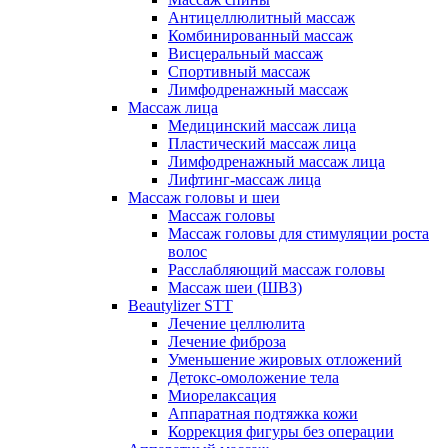
Антицеллюлитный массаж
Комбинированный массаж
Висцеральный массаж
Спортивный массаж
Лимфодренажный массаж
Массаж лица
Медицинский массаж лица
Пластический массаж лица
Лимфодренажный массаж лица
Лифтинг-массаж лица
Массаж головы и шеи
Массаж головы
Массаж головы для стимуляции роста
волос
Расслабляющий массаж головы
Массаж шеи (ШВЗ)
Beautylizer STT
Лечение целлюлита
Лечение фиброза
Уменьшение жировых отложений
Детокс-омоложение тела
Миорелаксация
Аппаратная подтяжка кожи
Коррекция фигуры без операции