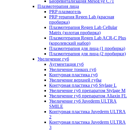
Биоревитализация MesoEye C71
Плазмотерапия лица
PRP плазмогель
PRP терапия Regen Lab (красная
пробирка)
Плазмотерапия Regen Lab Cellular
Matrix (золотая пробирка)
Плазмотерапия Regen Lab ACR-C Plus
(королевский набор)
Плазмотерапия для лица (1 пробирка)
Плазмотерапия для лица (2 пробирки)
Увеличение губ
Аугментация губ
Увеличение тонких губ
Контурная пластика губ
Увеличение верхней губы
Контурная пластика губ Stylage L
Увеличение губ препаратом Stylage M
Увеличение губ препаратом Aliaxin FL
Увеличение губ Juvederm ULTRA
SMILE
Контурная пластика Juvederm ULTRA
2
Контурная пластика Juvederm ULTRA
3