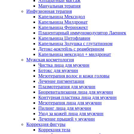
Аппаратный массаж
Мануальная терапия
Инфузионная терапия
Капельница Мексидол
Капельница Милдронат
Капельница Феринжект
Плацентарный иммуномодулятор Лаеннек
Капельница Цитофлавин
Капельница Золушка с глутатионом
Детокс-коктейль с реамберином
Капельница мексидол + милдронат
Мужская косметология
Чистка лица для мужчин
Ботокс для мужчин
Мезотерапия волос и кожи головы
Лечение пигментации
Плазмотерапия для мужчин
Биоревитализация лица для мужчин
Контурная пластика лица для мужчин
Мезотерапия лица для мужчин
Пилинг лица для мужчин
Уход за кожей лица для мужчин
Лечение прыщей у мужчин
Коррекция фигуры
Коррекция тела