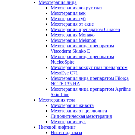
Мезотерапия лица
Мезотерапия вокруг глаз
Мезотерапия век
Мезотерапия губ
Мезотерапия от акне
Мезотерапия препаратом Curacen
Мезотерапия Монако
Мезотерапия Melsmon
Мезотерапия лица препаратом
Viscoderm Skinko E
Мезотерапия лица препаратом
NucleoSpire
Мезотерапия вокруг глаз препаратом
MesoEye С71
Мезотерапия лица препаратом Filorga
NCTF 135 HA
Мезотерапия лица препаратом Apriline
Skin Line
Мезотерапия тела
Мезотерапия живота
Мезотерапия от целлюлита
Липолитическая мезотерапия
Мезотерапия рук
Нитевой лифтинг
Нити под глаза