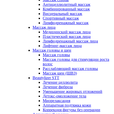
Антицеллюлитный массаж
Комбинированный массаж
Висцеральный массаж
Спортивный массаж
Лимфодренажный массаж
Массаж лица
Медицинский массаж лица
Пластический массаж лица
Лимфодренажный массаж лица
Лифтинг-массаж лица
Массаж головы и шеи
Массаж головы
Массаж головы для стимуляции роста
волос
Расслабляющий массаж головы
Массаж шеи (ШВЗ)
Beautylizer STT
Лечение целлюлита
Лечение фиброза
Уменьшение жировых отложений
Детокс-омоложение тела
Миорелаксация
Аппаратная подтяжка кожи
Коррекция фигуры без операции