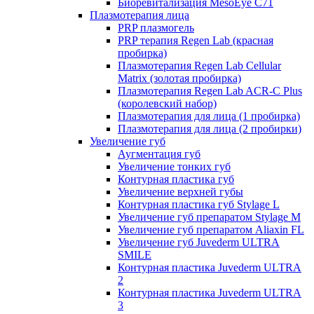
Биоревитализация MesoEye C71
Плазмотерапия лица
PRP плазмогель
PRP терапия Regen Lab (красная
пробирка)
Плазмотерапия Regen Lab Cellular
Matrix (золотая пробирка)
Плазмотерапия Regen Lab ACR-C Plus
(королевский набор)
Плазмотерапия для лица (1 пробирка)
Плазмотерапия для лица (2 пробирки)
Увеличение губ
Аугментация губ
Увеличение тонких губ
Контурная пластика губ
Увеличение верхней губы
Контурная пластика губ Stylage L
Увеличение губ препаратом Stylage M
Увеличение губ препаратом Aliaxin FL
Увеличение губ Juvederm ULTRA
SMILE
Контурная пластика Juvederm ULTRA
2
Контурная пластика Juvederm ULTRA
3