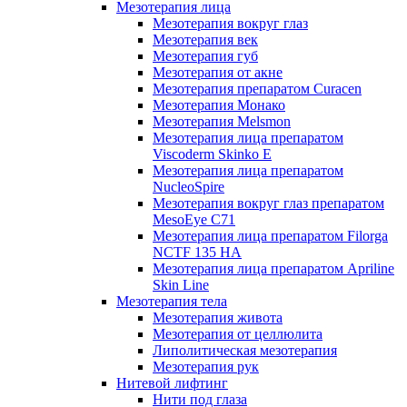
Мезотерапия лица
Мезотерапия вокруг глаз
Мезотерапия век
Мезотерапия губ
Мезотерапия от акне
Мезотерапия препаратом Curacen
Мезотерапия Монако
Мезотерапия Melsmon
Мезотерапия лица препаратом
Viscoderm Skinko E
Мезотерапия лица препаратом
NucleoSpire
Мезотерапия вокруг глаз препаратом
MesoEye С71
Мезотерапия лица препаратом Filorga
NCTF 135 HA
Мезотерапия лица препаратом Apriline
Skin Line
Мезотерапия тела
Мезотерапия живота
Мезотерапия от целлюлита
Липолитическая мезотерапия
Мезотерапия рук
Нитевой лифтинг
Нити под глаза