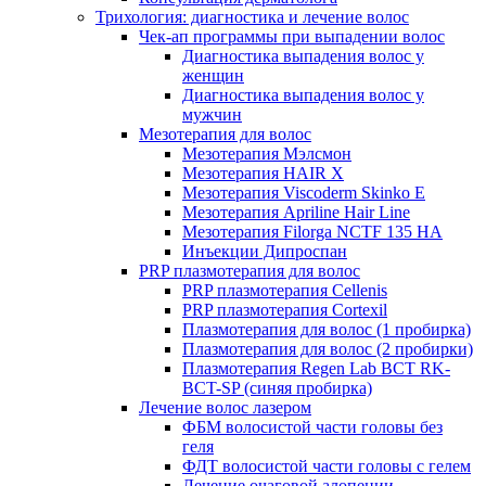
Трихология: диагностика и лечение волос
Чек-ап программы при выпадении волос
Диагностика выпадения волос у
женщин
Диагностика выпадения волос у
мужчин
Мезотерапия для волос
Мезотерапия Мэлсмон
Мезотерапия HAIR X
Мезотерапия Viscoderm Skinko E
Мезотерапия Apriline Hair Line
Мезотерапия Filorga NCTF 135 HA
Инъекции Дипроспан
PRP плазмотерапия для волос
PRP плазмотерапия Cellenis
PRP плазмотерапия Cortexil
Плазмотерапия для волос (1 пробирка)
Плазмотерапия для волос (2 пробирки)
Плазмотерапия Regen Lab BCT RK-
BCT-SP (синяя пробирка)
Лечение волос лазером
ФБМ волосистой части головы без
геля
ФДТ волосистой части головы с гелем
Лечение очаговой алопеции