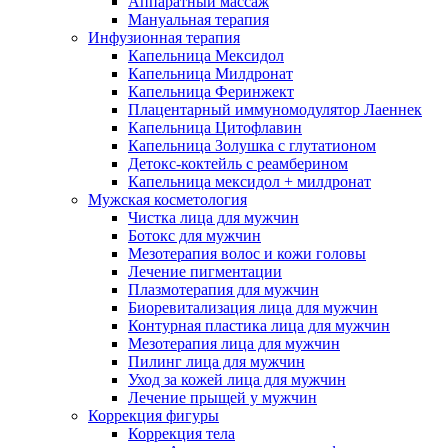
Аппаратный массаж
Мануальная терапия
Инфузионная терапия
Капельница Мексидол
Капельница Милдронат
Капельница Феринжект
Плацентарный иммуномодулятор Лаеннек
Капельница Цитофлавин
Капельница Золушка с глутатионом
Детокс-коктейль с реамберином
Капельница мексидол + милдронат
Мужская косметология
Чистка лица для мужчин
Ботокс для мужчин
Мезотерапия волос и кожи головы
Лечение пигментации
Плазмотерапия для мужчин
Биоревитализация лица для мужчин
Контурная пластика лица для мужчин
Мезотерапия лица для мужчин
Пилинг лица для мужчин
Уход за кожей лица для мужчин
Лечение прыщей у мужчин
Коррекция фигуры
Коррекция тела