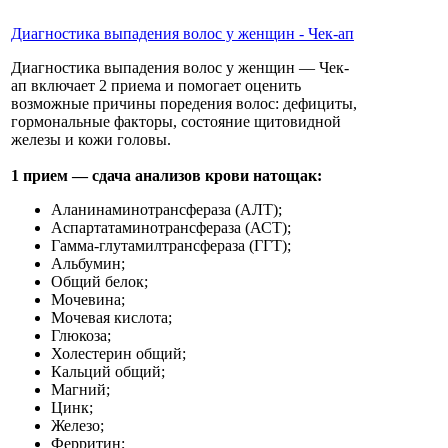
Диагностика выпадения волос у женщин - Чек-ап
Диагностика выпадения волос у женщин — Чек-
ап включает 2 приема и помогает оценить
возможные причины поредения волос: дефициты,
гормональные факторы, состояние щитовидной
железы и кожи головы.
1 прием — сдача анализов крови натощак:
Аланинаминотрансфераза (АЛТ);
Аспартатаминотрансфераза (АСТ);
Гамма-глутамилтрансфераза (ГГТ);
Альбумин;
Общий белок;
Мочевина;
Мочевая кислота;
Глюкоза;
Холестерин общий;
Кальций общий;
Магний;
Цинк;
Железо;
Ферритин;