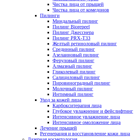
Чистка лица от прыщей
Чистка лица от комедонов
Пилинги
Миндальный пилинг
Пилинг Biorepeel
Пилинг Джесснера
Пилинг PRX-T33
Желтый ретиноловый пилинг
Срединный пилинг
Азелаиновый пилинг
Феруловый пилинг
Алмазный пилинг
Гликолевый пилинг
Салициловый пилинг
Пировиноградный пилинг
Молочный пилинг
Интимный пилинг
Уход за кожей лица
Карбокситерапия лица
Глубокое увлажнение и фейслифтинг
Интенсивное увлажнение лица
Интенсивное омоложение лица
Лечение прыщей
Регенерация и восстановление кожи лица
Лазерная косметология