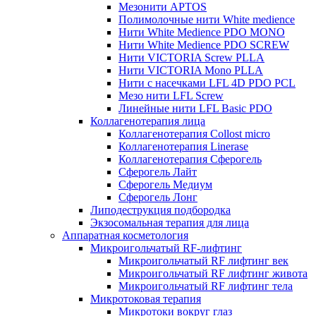
Мезонити APTOS
Полимолочные нити White medience
Нити White Medience PDO MONO
Нити White Medience PDO SCREW
Нити VICTORIA Screw PLLA
Нити VICTORIA Mono PLLA
Нити с насечками LFL 4D PDO PCL
Мезо нити LFL Screw
Линейные нити LFL Basic PDO
Коллагенотерапия лица
Коллагенотерапия Collost micro
Коллагенотерапия Linerase
Коллагенотерапия Сферогель
Сферогель Лайт
Сферогель Медиум
Сферогель Лонг
Липодеструкция подбородка
Экзосомальная терапия для лица
Аппаратная косметология
Микроигольчатый RF-лифтинг
Микроигольчатый RF лифтинг век
Микроигольчатый RF лифтинг живота
Микроигольчатый RF лифтинг тела
Микротоковая терапия
Микротоки вокруг глаз