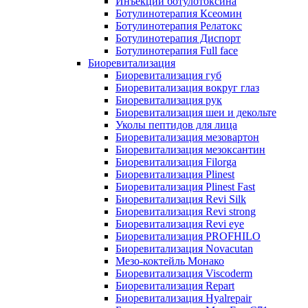
Инъекции ботулотоксина
Ботулинотерапия Ксеомин
Ботулинотерапия Релатокс
Ботулинотерапия Диспорт
Ботулинотерапия Full face
Биоревитализация
Биоревитализация губ
Биоревитализация вокруг глаз
Биоревитализация рук
Биоревитализация шеи и декольте
Уколы пептидов для лица
Биоревитализация мезовартон
Биоревитализация мезоксантин
Биоревитализация Filorga
Биоревитализация Plinest
Биоревитализация Plinest Fast
Биоревитализация Revi Silk
Биоревитализация Revi strong
Биоревитализация Revi eye
Биоревитализация PROFHILO
Биоревитализация Novacutan
Мезо-коктейль Монако
Биоревитализация Viscoderm
Биоревитализация Repart
Биоревитализация Hyalrepair