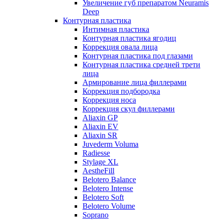
Увеличение губ препаратом Neuramis
Deep
Контурная пластика
Интимная пластика
Контурная пластика ягодиц
Коррекция овала лица
Контурная пластика под глазами
Контурная пластика средней трети
лица
Армирование лица филлерами
Коррекция подбородка
Коррекция носа
Коррекция скул филлерами
Aliaxin GP
Aliaxin EV
Aliaxin SR
Juvederm Voluma
Radiesse
Stylage XL
AestheFill
Belotero Balance
Belotero Intense
Belotero Soft
Belotero Volume
Soprano