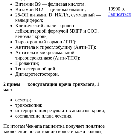
Витамин B9 — фолиевая кислота;
19990 р.
Витамин B12 — цианокобаламин;
Записаться
25-OH витамин D, ИХЛА, суммарный —
кальциферол;
Клинический анализ крови с
лейкоцитарной формулой 5DIFF и СОЭ,
венозная кровь;
Тиреотропный гормон (ТТГ);
Антитела к тиреоглобулину (Анти-ТГ);
Антитела к микросомальной
тиреопероксидазе (Анти-ТПО);
Пролактин;
Тестостерон общий;
Дигидротестостерон.
2 прием — консультация врача-трихолога, 1
час:
осмотр;
трихоскопия;
интерпретация результатов анализов крови;
составление плана лечения.
По итогам Чек-апа пациентка получает понятное
заключение по состоянию волос и кожи головы,