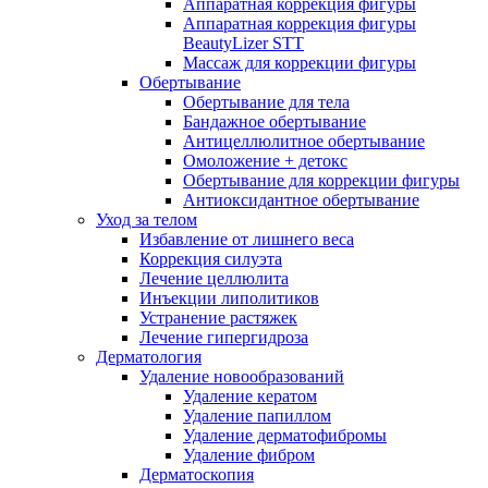
Аппаратная коррекция фигуры
Аппаратная коррекция фигуры
BeautyLizer STT
Массаж для коррекции фигуры
Обертывание
Обертывание для тела
Бандажное обертывание
Антицеллюлитное обертывание
Омоложение + детокс
Обертывание для коррекции фигуры
Антиоксидантное обертывание
Уход за телом
Избавление от лишнего веса
Коррекция силуэта
Лечение целлюлита
Инъекции липолитиков
Устранение растяжек
Лечение гипергидроза
Дерматология
Удаление новообразований
Удаление кератом
Удаление папиллом
Удаление дерматофибромы
Удаление фибром
Дерматоскопия