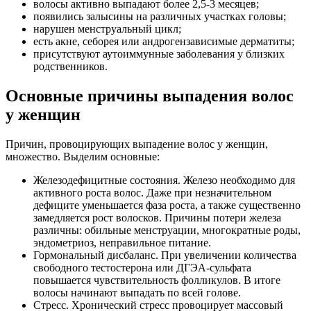
волосы активно выпадают более 2,5-3 месяцев;
появились залысины на различных участках головы;
нарушен менструальный цикл;
есть акне, себорея или андрогензависимые дерматиты;
присутствуют аутоиммунные заболевания у близких
родственников.
Основные причины выпадения волос
у женщин
Причин, провоцирующих выпадение волос у женщин,
множество. Выделим основные:
Железодефицитные состояния. Железо необходимо для
активного роста волос. Даже при незначительном
дефиците уменьшается фаза роста, а также существенно
замедляется рост волосков. Причины потери железа
различны: обильные менструации, многократные роды,
эндометриоз, неправильное питание.
Гормональный дисбаланс. При увеличении количества
свободного тестостерона или ДГЭА-сульфата
повышается чувствительность фолликулов. В итоге
волосы начинают выпадать по всей голове.
Стресс. Хронический стресс провоцирует массовый