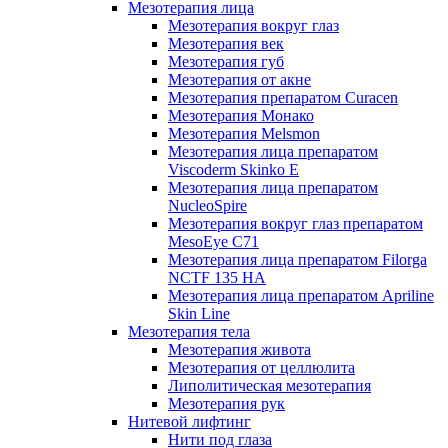
Мезотерапия лица
Мезотерапия вокруг глаз
Мезотерапия век
Мезотерапия губ
Мезотерапия от акне
Мезотерапия препаратом Curacen
Мезотерапия Монако
Мезотерапия Melsmon
Мезотерапия лица препаратом
Viscoderm Skinko E
Мезотерапия лица препаратом
NucleoSpire
Мезотерапия вокруг глаз препаратом
MesoEye С71
Мезотерапия лица препаратом Filorga
NCTF 135 HA
Мезотерапия лица препаратом Apriline
Skin Line
Мезотерапия тела
Мезотерапия живота
Мезотерапия от целлюлита
Липолитическая мезотерапия
Мезотерапия рук
Нитевой лифтинг
Нити под глаза