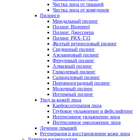
Чистка лица от прыщей
Чистка лица от комедонов
Пилинги
Миндальный пилинг
Пилинг Biorepeel
Пилинг Джесснера
Пилинг PRX-T33
Желтый ретиноловый пилинг
Срединный пилинг
Азелаиновый пилинг
Феруловый пилинг
Алмазный пилинг
Гликолевый пилинг
Салициловый пилинг
Пировиноградный пилинг
Молочный пилинг
Интимный пилинг
Уход за кожей лица
Карбокситерапия лица
Глубокое увлажнение и фейслифтинг
Интенсивное увлажнение лица
Интенсивное омоложение лица
Лечение прыщей
Регенерация и восстановление кожи лица
Лазерная косметология