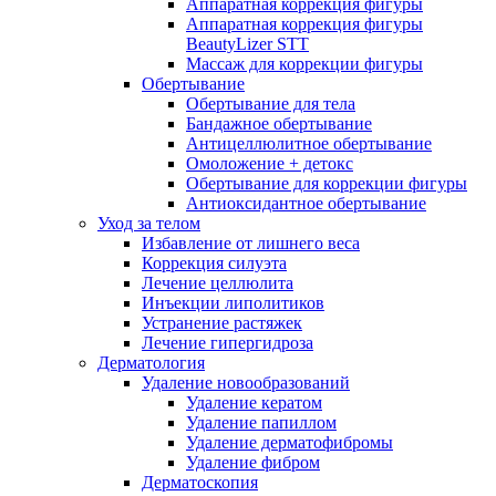
Аппаратная коррекция фигуры
Аппаратная коррекция фигуры
BeautyLizer STT
Массаж для коррекции фигуры
Обертывание
Обертывание для тела
Бандажное обертывание
Антицеллюлитное обертывание
Омоложение + детокс
Обертывание для коррекции фигуры
Антиоксидантное обертывание
Уход за телом
Избавление от лишнего веса
Коррекция силуэта
Лечение целлюлита
Инъекции липолитиков
Устранение растяжек
Лечение гипергидроза
Дерматология
Удаление новообразований
Удаление кератом
Удаление папиллом
Удаление дерматофибромы
Удаление фибром
Дерматоскопия