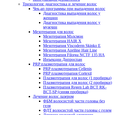
Трихология: диагностика и лечение волос
Чек-ап программы при выпадении волос
Диагностика выпадения волос у
женщин
Диагностика выпадения волос у
мужчин
Мезотерапия для волос
Мезотерапия Мэлсмон
Мезотерапия HAIR X
Мезотерапия Viscoderm Skinko E
Мезотерапия Apriline Hair Line
Мезотерапия Filorga NCTF 135 HA
Инъекции Дипроспан
PRP плазмотерапия для волос
PRP плазмотерапия Cellenis
PRP плазмотерапия Cortexil
Плазмотерапия для волос (1 пробирка)
Плазмотерапия для волос (2 пробирки)
Плазмотерапия Regen Lab BCT RK-
BCT-SP (синяя пробирка)
Лечение волос лазером
ФБМ волосистой части головы без
геля
ФДТ волосистой части головы с гелем
Лечение очаговой алопеции