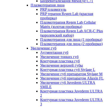
Биоревитализация MesoEye C71
Плазмотерапия лица
PRP плазмогель
PRP терапия Regen Lab (красная
пробирка)
Плазмотерапия Regen Lab Cellular
Matrix (золотая пробирка)
Плазмотерапия Regen Lab ACR-C Plus
(королевский набор)
Плазмотерапия для лица (1 пробирка)
Плазмотерапия для лица (2 пробирки)
Увеличение губ
Аугментация губ
Увеличение тонких губ
Контурная пластика губ
Увеличение верхней губы
Контурная пластика губ Stylage L
Увеличение губ препаратом Stylage M
Увеличение губ препаратом Aliaxin FL
Увеличение губ Juvederm ULTRA
SMILE
Контурная пластика Juvederm ULTRA
2
Контурная пластика Juvederm ULTRA
3