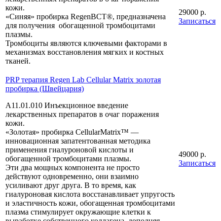
кожи.
29000 р.
«Синяя» пробирка RegenBCT®, предназначена
Записаться
для получения обогащенной тромбоцитами
плазмы.
Тромбоциты являются ключевыми факторами в
механизмах восстановления мягких и костных
тканей.
PRP терапия Regen Lab Cellular Matrix золотая
пробирка (Швейцария)
А11.01.010 Инъекционное введение
лекарственных препаратов в очаг поражения
кожи.
«Золотая» пробирка CellularMatrix™ —
инновационная запатентованная методика
применения гиалуроновой кислоты и
49000 р.
обогащенной тромбоцитами плазмы.
Записаться
Эти два мощных компонента не просто
действуют одновременно, они взаимно
усиливают друг друга. В то время, как
гиалуроновая кислота восстанавливает упругость
и эластичность кожи, обогащенная тромбоцитами
плазма стимулирует окружающие клетки к
выработке собственного коллагена, дополняя