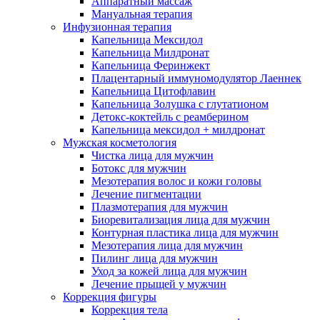
Аппаратный массаж
Мануальная терапия
Инфузионная терапия
Капельница Мексидол
Капельница Милдронат
Капельница Феринжект
Плацентарный иммуномодулятор Лаеннек
Капельница Цитофлавин
Капельница Золушка с глутатионом
Детокс-коктейль с реамберином
Капельница мексидол + милдронат
Мужская косметология
Чистка лица для мужчин
Ботокс для мужчин
Мезотерапия волос и кожи головы
Лечение пигментации
Плазмотерапия для мужчин
Биоревитализация лица для мужчин
Контурная пластика лица для мужчин
Мезотерапия лица для мужчин
Пилинг лица для мужчин
Уход за кожей лица для мужчин
Лечение прыщей у мужчин
Коррекция фигуры
Коррекция тела