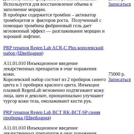
Используется для восстановление объема и
Записаться
заполнение морщин.
В проборке содержится тромбин – активатор
тромбоцитов и факторов роста. Полученный с
помощью тромбина фибриновый гель дает
мгновенный эффект — разглаживание морщин и
хороший лифтинг.
PRP терапия Regen Lab ACR-C Plus королевский
набор (Швейцария)
А11.01.010 Инъекционное введение
лекарственных препаратов в очаг поражения
кожи.
75000 р.
Королевский набор состоит из 2 пробирок синего
Записаться
цвета и 1 пробирки красного цвета. Инъекции
плазмой RegenLab мгновенно подтягивают кожу
лица, шеи и декольте, принципиально улучшают
тургор кожи тела, омолаживают кисти рук.
PRP терапия Regen Lab BCT RK-BCT-SP синяя
пробирка (Швейцария)
А11.01.010 Инъекционное введение
лекарственных препаратов в очаг поражения