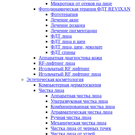
Микротоки от отеков на лице
Фотодинамическая терапия ФДТ REVIXAN
Фототерапия
Лечение акне
Лечение розацеа
Лечение пигментации
ФДТ лица
ФДТ лица и шеи
ФДТ лица, шеи, декольте
ФДТ спины
Аппаратная диагностика кожи
RF-лифтинг лица
Игольчатый RF лифтинг
Игольчатый RF лифтинг лица
Эстетическая косметология
Компьютерная дерматоскопия
Чистка лица
Аппаратная чистка лица
Ультразвуковая чистка лица
Комбинированная чистка лица
Атравматическая чистка лица
Ручная чистка лица
Механическая чистка лица
Чистка лица от черных точек
Чистка лица от угрей