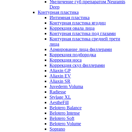
Увеличение губ препаратом Neuramis
Deep
Контурная пластика
Интимная пластика
Контурная пластика ягодиц
Коррекция овала лица
Контурная пластика под глазами
Контурная пластика средней трети
лица
Армирование лица филлерами
Коррекция подбородка
Коррекция носа
Коррекция скул филлерами
Aliaxin GP
Aliaxin EV
Aliaxin SR
Juvederm Voluma
Radiesse
Stylage XL
AestheFill
Belotero Balance
Belotero Intense
Belotero Soft
Belotero Volume
Soprano