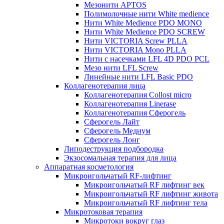
Мезонити APTOS
Полимолочные нити White medience
Нити White Medience PDO MONO
Нити White Medience PDO SCREW
Нити VICTORIA Screw PLLA
Нити VICTORIA Mono PLLA
Нити с насечками LFL 4D PDO PCL
Мезо нити LFL Screw
Линейные нити LFL Basic PDO
Коллагенотерапия лица
Коллагенотерапия Collost micro
Коллагенотерапия Linerase
Коллагенотерапия Сферогель
Сферогель Лайт
Сферогель Медиум
Сферогель Лонг
Липодеструкция подбородка
Экзосомальная терапия для лица
Аппаратная косметология
Микроигольчатый RF-лифтинг
Микроигольчатый RF лифтинг век
Микроигольчатый RF лифтинг живота
Микроигольчатый RF лифтинг тела
Микротоковая терапия
Микротоки вокруг глаз