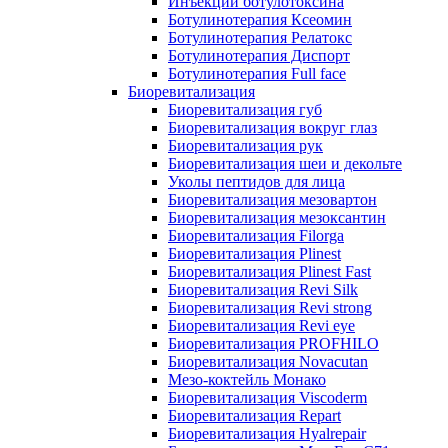
Инъекции ботулотоксина
Ботулинотерапия Ксеомин
Ботулинотерапия Релатокс
Ботулинотерапия Диспорт
Ботулинотерапия Full face
Биоревитализация
Биоревитализация губ
Биоревитализация вокруг глаз
Биоревитализация рук
Биоревитализация шеи и декольте
Уколы пептидов для лица
Биоревитализация мезовартон
Биоревитализация мезоксантин
Биоревитализация Filorga
Биоревитализация Plinest
Биоревитализация Plinest Fast
Биоревитализация Revi Silk
Биоревитализация Revi strong
Биоревитализация Revi eye
Биоревитализация PROFHILO
Биоревитализация Novacutan
Мезо-коктейль Монако
Биоревитализация Viscoderm
Биоревитализация Repart
Биоревитализация Hyalrepair