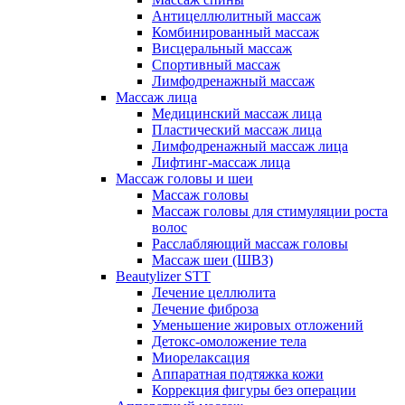
Антицеллюлитный массаж
Комбинированный массаж
Висцеральный массаж
Спортивный массаж
Лимфодренажный массаж
Массаж лица
Медицинский массаж лица
Пластический массаж лица
Лимфодренажный массаж лица
Лифтинг-массаж лица
Массаж головы и шеи
Массаж головы
Массаж головы для стимуляции роста
волос
Расслабляющий массаж головы
Массаж шеи (ШВЗ)
Beautylizer STT
Лечение целлюлита
Лечение фиброза
Уменьшение жировых отложений
Детокс-омоложение тела
Миорелаксация
Аппаратная подтяжка кожи
Коррекция фигуры без операции