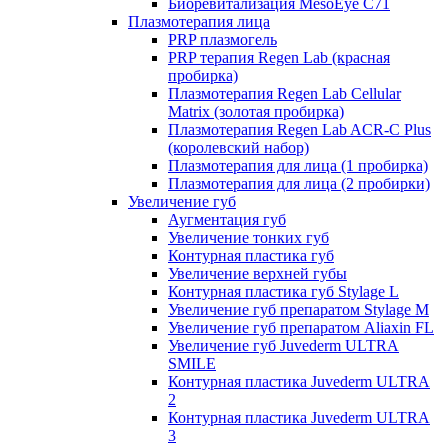
Биоревитализация MesoEye C71
Плазмотерапия лица
PRP плазмогель
PRP терапия Regen Lab (красная
пробирка)
Плазмотерапия Regen Lab Cellular
Matrix (золотая пробирка)
Плазмотерапия Regen Lab ACR-C Plus
(королевский набор)
Плазмотерапия для лица (1 пробирка)
Плазмотерапия для лица (2 пробирки)
Увеличение губ
Аугментация губ
Увеличение тонких губ
Контурная пластика губ
Увеличение верхней губы
Контурная пластика губ Stylage L
Увеличение губ препаратом Stylage M
Увеличение губ препаратом Aliaxin FL
Увеличение губ Juvederm ULTRA
SMILE
Контурная пластика Juvederm ULTRA
2
Контурная пластика Juvederm ULTRA
3