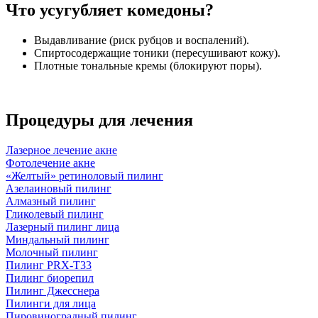
Что усугубляет комедоны?
Выдавливание (риск рубцов и воспалений).
Спиртосодержащие тоники (пересушивают кожу).
Плотные тональные кремы (блокируют поры).
Процедуры для лечения
Лазерное лечение акне
Фотолечение акне
«Желтый» ретиноловый пилинг
Азелаиновый пилинг
Алмазный пилинг
Гликолевый пилинг
Лазерный пилинг лица
Миндальный пилинг
Молочный пилинг
Пилинг PRX-T33
Пилинг биорепил
Пилинг Джесснера
Пилинги для лица
Пировиноградный пилинг