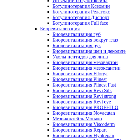
Инъекции ботулотоксина
Ботулинотерапия Ксеомин
Ботулинотерапия Релатокс
Ботулинотерапия Диспорт
Ботулинотерапия Full face
Биоревитализация
Биоревитализация губ
Биоревитализация вокруг глаз
Биоревитализация рук
Биоревитализация шеи и декольте
Уколы пептидов для лица
Биоревитализация мезовартон
Биоревитализация мезоксантин
Биоревитализация Filorga
Биоревитализация Plinest
Биоревитализация Plinest Fast
Биоревитализация Revi Silk
Биоревитализация Revi strong
Биоревитализация Revi eye
Биоревитализация PROFHILO
Биоревитализация Novacutan
Мезо-коктейль Монако
Биоревитализация Viscoderm
Биоревитализация Repart
Биоревитализация Hyalrepair