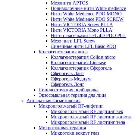
Мезонити APTOS
Полимолочные нити White medience
Нити White Medience PDO MONO
Нити White Medience PDO SCREW
Нити VICTORIA Screw PLLA
Нити VICTORIA Mono PLLA
Нити с насечками LFL 4D PDO PCL
Мезо нити LFL Screw
Линейные нити LFL Basic PDO
Коллагенотерапия лица
Коллагенотерапия Collost micro
Коллагенотерапия Linerase
Коллагенотерапия Сферогель
Сферогель Лайт
Сферогель Медиум
Сферогель Лонг
Липодеструкция подбородка
Экзосомальная терапия для лица
Аппаратная косметология
Микроигольчатый RF-лифтинг
Микроигольчатый RF лифтинг век
Микроигольчатый RF лифтинг живота
Микроигольчатый RF лифтинг тела
Микротоковая терапия
Микротоки вокруг глаз