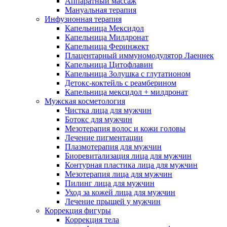
Аппаратный массаж
Мануальная терапия
Инфузионная терапия
Капельница Мексидол
Капельница Милдронат
Капельница Феринжект
Плацентарный иммуномодулятор Лаеннек
Капельница Цитофлавин
Капельница Золушка с глутатионом
Детокс-коктейль с реамберином
Капельница мексидол + милдронат
Мужская косметология
Чистка лица для мужчин
Ботокс для мужчин
Мезотерапия волос и кожи головы
Лечение пигментации
Плазмотерапия для мужчин
Биоревитализация лица для мужчин
Контурная пластика лица для мужчин
Мезотерапия лица для мужчин
Пилинг лица для мужчин
Уход за кожей лица для мужчин
Лечение прыщей у мужчин
Коррекция фигуры
Коррекция тела