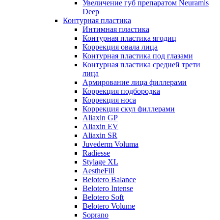
Увеличение губ препаратом Neuramis
Deep
Контурная пластика
Интимная пластика
Контурная пластика ягодиц
Коррекция овала лица
Контурная пластика под глазами
Контурная пластика средней трети
лица
Армирование лица филлерами
Коррекция подбородка
Коррекция носа
Коррекция скул филлерами
Aliaxin GP
Aliaxin EV
Aliaxin SR
Juvederm Voluma
Radiesse
Stylage XL
AestheFill
Belotero Balance
Belotero Intense
Belotero Soft
Belotero Volume
Soprano