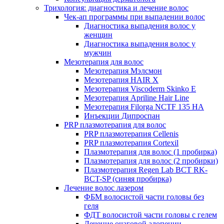
Трихология: диагностика и лечение волос
Чек-ап программы при выпадении волос
Диагностика выпадения волос у
женщин
Диагностика выпадения волос у
мужчин
Мезотерапия для волос
Мезотерапия Мэлсмон
Мезотерапия HAIR X
Мезотерапия Viscoderm Skinko E
Мезотерапия Apriline Hair Line
Мезотерапия Filorga NCTF 135 HA
Инъекции Дипроспан
PRP плазмотерапия для волос
PRP плазмотерапия Cellenis
PRP плазмотерапия Cortexil
Плазмотерапия для волос (1 пробирка)
Плазмотерапия для волос (2 пробирки)
Плазмотерапия Regen Lab BCT RK-
BCT-SP (синяя пробирка)
Лечение волос лазером
ФБМ волосистой части головы без
геля
ФДТ волосистой части головы с гелем
Лечение очаговой алопеции