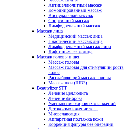
Антицеллюлитный массаж
Комбинированный массаж
Висцеральный массаж
Спортивный массаж
Лимфодренажный массаж
Массаж лица
Медицинский массаж лица
Пластический массаж лица
Лимфодренажный массаж лица
Лифтинг-массаж лица
Массаж головы и шеи
Массаж головы
Массаж головы для стимуляции роста
волос
Расслабляющий массаж головы
Массаж шеи (ШВЗ)
Beautylizer STT
Лечение целлюлита
Лечение фиброза
Уменьшение жировых отложений
Детокс-омоложение тела
Миорелаксация
Аппаратная подтяжка кожи
Коррекция фигуры без операции