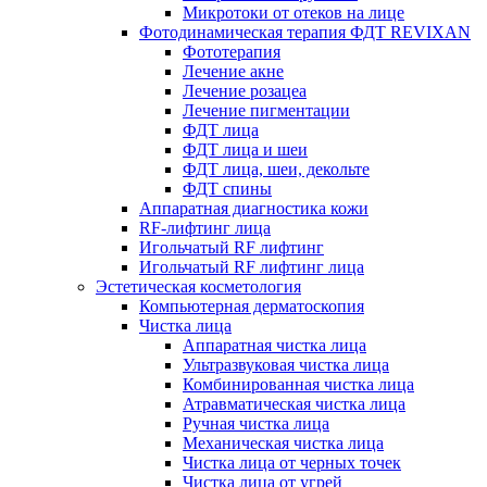
Микротоки от отеков на лице
Фотодинамическая терапия ФДТ REVIXAN
Фототерапия
Лечение акне
Лечение розацеа
Лечение пигментации
ФДТ лица
ФДТ лица и шеи
ФДТ лица, шеи, декольте
ФДТ спины
Аппаратная диагностика кожи
RF-лифтинг лица
Игольчатый RF лифтинг
Игольчатый RF лифтинг лица
Эстетическая косметология
Компьютерная дерматоскопия
Чистка лица
Аппаратная чистка лица
Ультразвуковая чистка лица
Комбинированная чистка лица
Атравматическая чистка лица
Ручная чистка лица
Механическая чистка лица
Чистка лица от черных точек
Чистка лица от угрей