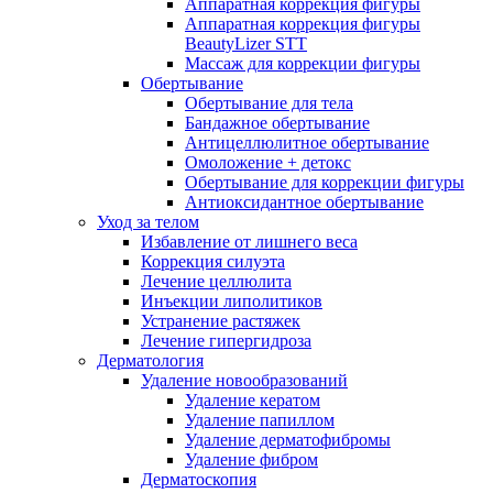
Аппаратная коррекция фигуры
Аппаратная коррекция фигуры
BeautyLizer STT
Массаж для коррекции фигуры
Обертывание
Обертывание для тела
Бандажное обертывание
Антицеллюлитное обертывание
Омоложение + детокс
Обертывание для коррекции фигуры
Антиоксидантное обертывание
Уход за телом
Избавление от лишнего веса
Коррекция силуэта
Лечение целлюлита
Инъекции липолитиков
Устранение растяжек
Лечение гипергидроза
Дерматология
Удаление новообразований
Удаление кератом
Удаление папиллом
Удаление дерматофибромы
Удаление фибром
Дерматоскопия