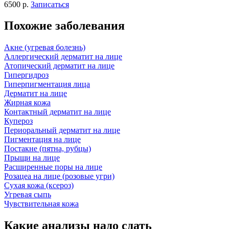
6500 р.
Записаться
Похожие заболевания
Акне (угревая болезнь)
Аллергический дерматит на лице
Атопический дерматит на лице
Гипергидроз
Гиперпигментация лица
Дерматит на лице
Жирная кожа
Контактный дерматит на лице
Купероз
Периоральный дерматит на лице
Пигментация на лице
Постакне (пятна, рубцы)
Прыщи на лице
Расширенные поры на лице
Розацеа на лице (розовые угри)
Сухая кожа (ксероз)
Угревая сыпь
Чувствительная кожа
Какие анализы надо сдать