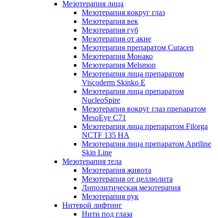
Мезотерапия лица
Мезотерапия вокруг глаз
Мезотерапия век
Мезотерапия губ
Мезотерапия от акне
Мезотерапия препаратом Curacen
Мезотерапия Монако
Мезотерапия Melsmon
Мезотерапия лица препаратом
Viscoderm Skinko E
Мезотерапия лица препаратом
NucleoSpire
Мезотерапия вокруг глаз препаратом
MesoEye С71
Мезотерапия лица препаратом Filorga
NCTF 135 HA
Мезотерапия лица препаратом Apriline
Skin Line
Мезотерапия тела
Мезотерапия живота
Мезотерапия от целлюлита
Липолитическая мезотерапия
Мезотерапия рук
Нитевой лифтинг
Нити под глаза