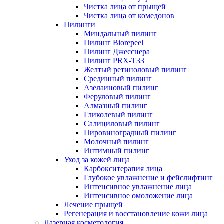
Чистка лица от прыщей
Чистка лица от комедонов
Пилинги
Миндальный пилинг
Пилинг Biorepeel
Пилинг Джесснера
Пилинг PRX-T33
Желтый ретиноловый пилинг
Срединный пилинг
Азелаиновый пилинг
Феруловый пилинг
Алмазный пилинг
Гликолевый пилинг
Салициловый пилинг
Пировиноградный пилинг
Молочный пилинг
Интимный пилинг
Уход за кожей лица
Карбокситерапия лица
Глубокое увлажнение и фейслифтинг
Интенсивное увлажнение лица
Интенсивное омоложение лица
Лечение прыщей
Регенерация и восстановление кожи лица
Лазерная косметология