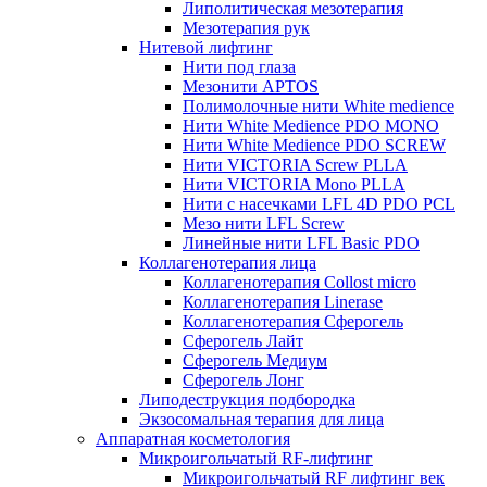
Липолитическая мезотерапия
Мезотерапия рук
Нитевой лифтинг
Нити под глаза
Мезонити APTOS
Полимолочные нити White medience
Нити White Medience PDO MONO
Нити White Medience PDO SCREW
Нити VICTORIA Screw PLLA
Нити VICTORIA Mono PLLA
Нити с насечками LFL 4D PDO PCL
Мезо нити LFL Screw
Линейные нити LFL Basic PDO
Коллагенотерапия лица
Коллагенотерапия Collost micro
Коллагенотерапия Linerase
Коллагенотерапия Сферогель
Сферогель Лайт
Сферогель Медиум
Сферогель Лонг
Липодеструкция подбородка
Экзосомальная терапия для лица
Аппаратная косметология
Микроигольчатый RF-лифтинг
Микроигольчатый RF лифтинг век