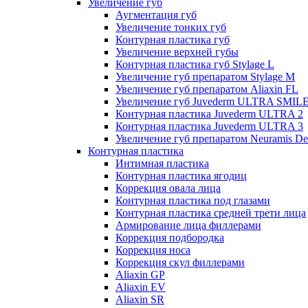
Увеличение губ
Аугментация губ
Увеличение тонких губ
Контурная пластика губ
Увеличение верхней губы
Контурная пластика губ Stylage L
Увеличение губ препаратом Stylage M
Увеличение губ препаратом Aliaxin FL
Увеличение губ Juvederm ULTRA SMIL
Контурная пластика Juvederm ULTRA 2
Контурная пластика Juvederm ULTRA 3
Увеличение губ препаратом Neuramis De
Контурная пластика
Интимная пластика
Контурная пластика ягодиц
Коррекция овала лица
Контурная пластика под глазами
Контурная пластика средней трети лица
Армирование лица филлерами
Коррекция подбородка
Коррекция носа
Коррекция скул филлерами
Aliaxin GP
Aliaxin EV
Aliaxin SR