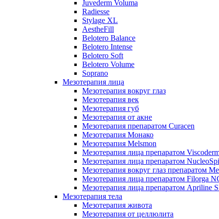
Juvederm Voluma
Radiesse
Stylage XL
AestheFill
Belotero Balance
Belotero Intense
Belotero Soft
Belotero Volume
Soprano
Мезотерапия лица
Мезотерапия вокруг глаз
Мезотерапия век
Мезотерапия губ
Мезотерапия от акне
Мезотерапия препаратом Curacen
Мезотерапия Монако
Мезотерапия Melsmon
Мезотерапия лица препаратом Viscoderm
Мезотерапия лица препаратом NucleoSpi
Мезотерапия вокруг глаз препаратом M
Мезотерапия лица препаратом Filorga 
Мезотерапия лица препаратом Apriline S
Мезотерапия тела
Мезотерапия живота
Мезотерапия от целлюлита