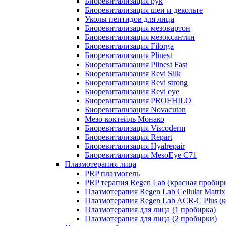
Биоревитализация рук
Биоревитализация шеи и декольте
Уколы пептидов для лица
Биоревитализация мезовартон
Биоревитализация мезоксантин
Биоревитализация Filorga
Биоревитализация Plinest
Биоревитализация Plinest Fast
Биоревитализация Revi Silk
Биоревитализация Revi strong
Биоревитализация Revi eye
Биоревитализация PROFHILO
Биоревитализация Novacutan
Мезо-коктейль Монако
Биоревитализация Viscoderm
Биоревитализация Repart
Биоревитализация Hyalrepair
Биоревитализация MesoEye C71
Плазмотерапия лица
PRP плазмогель
PRP терапия Regen Lab (красная пробир
Плазмотерапия Regen Lab Cellular Matrix
Плазмотерапия Regen Lab ACR-C Plus (к
Плазмотерапия для лица (1 пробирка)
Плазмотерапия для лица (2 пробирки)