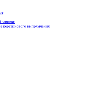
ия
й завивки
ле кератинового выпрямления