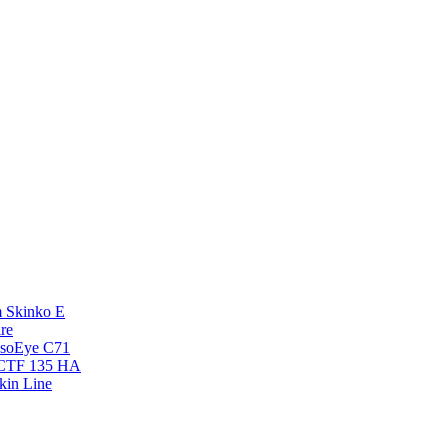
 Skinko E
re
esoEye С71
NCTF 135 HA
kin Line