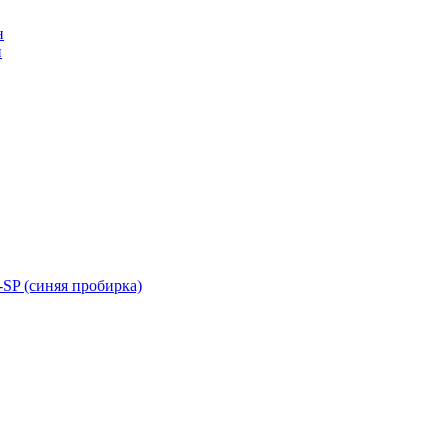
н
н
SP (синяя пробирка)