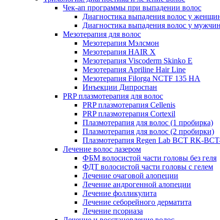
Чек-ап программы при выпадении волос
Диагностика выпадения волос у женщи
Диагностика выпадения волос у мужчи
Мезотерапия для волос
Мезотерапия Мэлсмон
Мезотерапия HAIR X
Мезотерапия Viscoderm Skinko E
Мезотерапия Apriline Hair Line
Мезотерапия Filorga NCTF 135 HA
Инъекции Дипроспан
PRP плазмотерапия для волос
PRP плазмотерапия Cellenis
PRP плазмотерапия Cortexil
Плазмотерапия для волос (1 пробирка)
Плазмотерапия для волос (2 пробирки)
Плазмотерапия Regen Lab BCT RK-BCT-
Лечение волос лазером
ФБМ волосистой части головы без геля
ФДТ волосистой части головы с гелем
Лечение очаговой алопеции
Лечение андрогенной алопеции
Лечение фолликулита
Лечение себорейного дерматита
Лечение псориаза
Лечение и восстановление волос