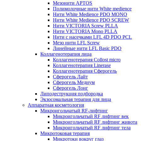
Мезонити APTOS
Полимолочные нити White medience
Нити White Medience PDO MONO
Нити White Medience PDO SCREW
Нити VICTORIA Screw PLLA
Нити VICTORIA Mono PLLA
Нити с насечками LFL 4D PDO PCL
Мезо нити LFL Screw
Линейные нити LFL Basic PDO
Коллагенотерапия лица
Коллагенотерапия Collost micro
Коллагенотерапия Linerase
Коллагенотерапия Сферогель
Сферогель Лайт
Сферогель Медиум
Сферогель Лонг
Липодеструкция подбородка
Экзосомальная терапия для лица
Аппаратная косметология
Микроигольчатый RF-лифтинг
Микроигольчатый RF лифтинг век
Микроигольчатый RF лифтинг живота
Микроигольчатый RF лифтинг тела
Микротоковая терапия
Микротоки вокруг глаз