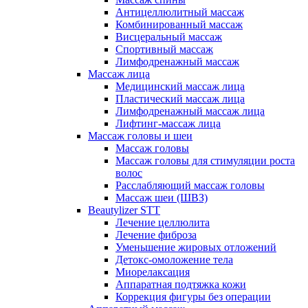
Антицеллюлитный массаж
Комбинированный массаж
Висцеральный массаж
Спортивный массаж
Лимфодренажный массаж
Массаж лица
Медицинский массаж лица
Пластический массаж лица
Лимфодренажный массаж лица
Лифтинг-массаж лица
Массаж головы и шеи
Массаж головы
Массаж головы для стимуляции роста
волос
Расслабляющий массаж головы
Массаж шеи (ШВЗ)
Beautylizer STT
Лечение целлюлита
Лечение фиброза
Уменьшение жировых отложений
Детокс-омоложение тела
Миорелаксация
Аппаратная подтяжка кожи
Коррекция фигуры без операции