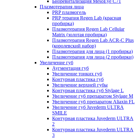
Биоревитализация MesoEye C71
Плазмотерапия лица
PRP плазмогель
PRP терапия Regen Lab (красная
пробирка)
Плазмотерапия Regen Lab Cellular
Matrix (золотая пробирка)
Плазмотерапия Regen Lab ACR-C Plus
(королевский набор)
Плазмотерапия для лица (1 пробирка)
Плазмотерапия для лица (2 пробирки)
Увеличение губ
Аугментация губ
Увеличение тонких губ
Контурная пластика губ
Увеличение верхней губы
Контурная пластика губ Stylage L
Увеличение губ препаратом Stylage M
Увеличение губ препаратом Aliaxin FL
Увеличение губ Juvederm ULTRA
SMILE
Контурная пластика Juvederm ULTRA
2
Контурная пластика Juvederm ULTRA
3