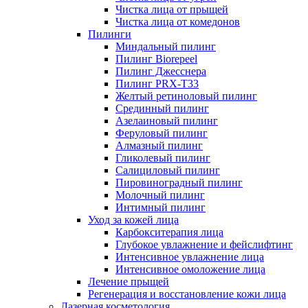
Чистка лица от прыщей
Чистка лица от комедонов
Пилинги
Миндальный пилинг
Пилинг Biorepeel
Пилинг Джесснера
Пилинг PRX-T33
Желтый ретиноловый пилинг
Срединный пилинг
Азелаиновый пилинг
Феруловый пилинг
Алмазный пилинг
Гликолевый пилинг
Салициловый пилинг
Пировиноградный пилинг
Молочный пилинг
Интимный пилинг
Уход за кожей лица
Карбокситерапия лица
Глубокое увлажнение и фейслифтинг
Интенсивное увлажнение лица
Интенсивное омоложение лица
Лечение прыщей
Регенерация и восстановление кожи лица
Лазерная косметология