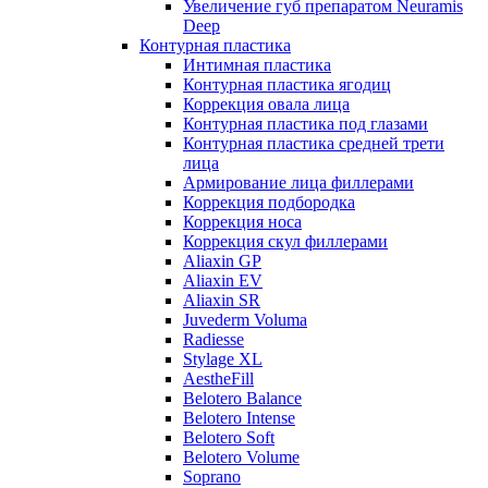
Увеличение губ препаратом Neuramis
Deep
Контурная пластика
Интимная пластика
Контурная пластика ягодиц
Коррекция овала лица
Контурная пластика под глазами
Контурная пластика средней трети
лица
Армирование лица филлерами
Коррекция подбородка
Коррекция носа
Коррекция скул филлерами
Aliaxin GP
Aliaxin EV
Aliaxin SR
Juvederm Voluma
Radiesse
Stylage XL
AestheFill
Belotero Balance
Belotero Intense
Belotero Soft
Belotero Volume
Soprano