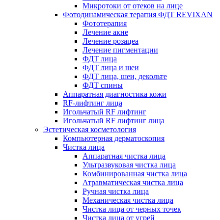
Микротоки от отеков на лице
Фотодинамическая терапия ФДТ REVIXAN
Фототерапия
Лечение акне
Лечение розацеа
Лечение пигментации
ФДТ лица
ФДТ лица и шеи
ФДТ лица, шеи, декольте
ФДТ спины
Аппаратная диагностика кожи
RF-лифтинг лица
Игольчатый RF лифтинг
Игольчатый RF лифтинг лица
Эстетическая косметология
Компьютерная дерматоскопия
Чистка лица
Аппаратная чистка лица
Ультразвуковая чистка лица
Комбинированная чистка лица
Атравматическая чистка лица
Ручная чистка лица
Механическая чистка лица
Чистка лица от черных точек
Чистка лица от угрей