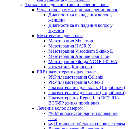
Трихология: диагностика и лечение волос
Чек-ап программы при выпадении волос
Диагностика выпадения волос у
женщин
Диагностика выпадения волос у
мужчин
Мезотерапия для волос
Мезотерапия Мэлсмон
Мезотерапия HAIR X
Мезотерапия Viscoderm Skinko E
Мезотерапия Apriline Hair Line
Мезотерапия Filorga NCTF 135 HA
Инъекции Дипроспан
PRP плазмотерапия для волос
PRP плазмотерапия Cellenis
PRP плазмотерапия Cortexil
Плазмотерапия для волос (1 пробирка)
Плазмотерапия для волос (2 пробирки)
Плазмотерапия Regen Lab BCT RK-
BCT-SP (синяя пробирка)
Лечение волос лазером
ФБМ волосистой части головы без
геля
ФДТ волосистой части головы с гелем
Лечение очаговой алопеции