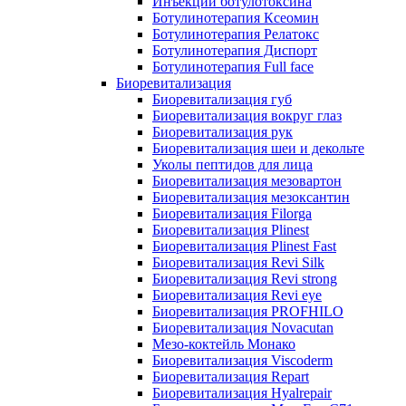
Инъекции ботулотоксина
Ботулинотерапия Ксеомин
Ботулинотерапия Релатокс
Ботулинотерапия Диспорт
Ботулинотерапия Full face
Биоревитализация
Биоревитализация губ
Биоревитализация вокруг глаз
Биоревитализация рук
Биоревитализация шеи и декольте
Уколы пептидов для лица
Биоревитализация мезовартон
Биоревитализация мезоксантин
Биоревитализация Filorga
Биоревитализация Plinest
Биоревитализация Plinest Fast
Биоревитализация Revi Silk
Биоревитализация Revi strong
Биоревитализация Revi eye
Биоревитализация PROFHILO
Биоревитализация Novacutan
Мезо-коктейль Монако
Биоревитализация Viscoderm
Биоревитализация Repart
Биоревитализация Hyalrepair