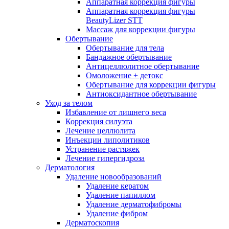
Аппаратная коррекция фигуры
Аппаратная коррекция фигуры
BeautyLizer STT
Массаж для коррекции фигуры
Обертывание
Обертывание для тела
Бандажное обертывание
Антицеллюлитное обертывание
Омоложение + детокс
Обертывание для коррекции фигуры
Антиоксидантное обертывание
Уход за телом
Избавление от лишнего веса
Коррекция силуэта
Лечение целлюлита
Инъекции липолитиков
Устранение растяжек
Лечение гипергидроза
Дерматология
Удаление новообразований
Удаление кератом
Удаление папиллом
Удаление дерматофибромы
Удаление фибром
Дерматоскопия