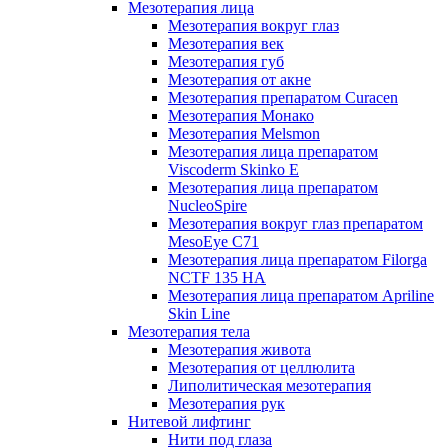
Мезотерапия лица
Мезотерапия вокруг глаз
Мезотерапия век
Мезотерапия губ
Мезотерапия от акне
Мезотерапия препаратом Curacen
Мезотерапия Монако
Мезотерапия Melsmon
Мезотерапия лица препаратом
Viscoderm Skinko E
Мезотерапия лица препаратом
NucleoSpire
Мезотерапия вокруг глаз препаратом
MesoEye С71
Мезотерапия лица препаратом Filorga
NCTF 135 HA
Мезотерапия лица препаратом Apriline
Skin Line
Мезотерапия тела
Мезотерапия живота
Мезотерапия от целлюлита
Липолитическая мезотерапия
Мезотерапия рук
Нитевой лифтинг
Нити под глаза