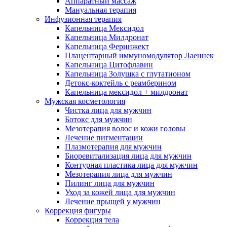
Аппаратный массаж
Мануальная терапия
Инфузионная терапия
Капельница Мексидол
Капельница Милдронат
Капельница Феринжект
Плацентарный иммуномодулятор Лаеннек
Капельница Цитофлавин
Капельница Золушка с глутатионом
Детокс-коктейль с реамберином
Капельница мексидол + милдронат
Мужская косметология
Чистка лица для мужчин
Ботокс для мужчин
Мезотерапия волос и кожи головы
Лечение пигментации
Плазмотерапия для мужчин
Биоревитализация лица для мужчин
Контурная пластика лица для мужчин
Мезотерапия лица для мужчин
Пилинг лица для мужчин
Уход за кожей лица для мужчин
Лечение прыщей у мужчин
Коррекция фигуры
Коррекция тела