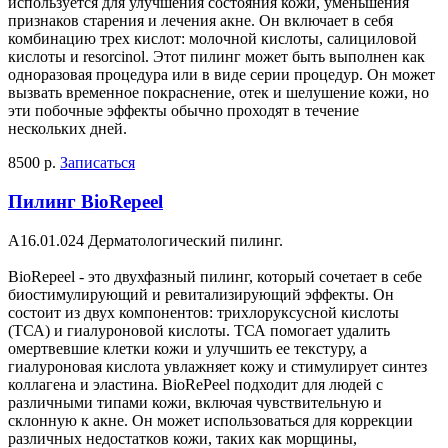
используется для улучшения состояния кожи, уменьшения
признаков старения и лечения акне. Он включает в себя
комбинацию трех кислот: молочной кислоты, салициловой
кислоты и resorcinol. Этот пилинг может быть выполнен как
одноразовая процедура или в виде серии процедур. Он может
вызвать временное покраснение, отек и шелушение кожи, но
эти побочные эффекты обычно проходят в течение
нескольких дней.
8500 р.
Записаться
Пилинг BioRepeel
A16.01.024 Дерматологический пилинг.
BioRepeel - это двухфазный пилинг, который сочетает в себе
биостимулирующий и ревитализирующий эффекты. Он
состоит из двух компонентов: трихлоруксусной кислоты
(ТСА) и гиалуроновой кислоты. ТСА помогает удалить
омертвевшие клетки кожи и улучшить ее текстуру, а
гиалуроновая кислота увлажняет кожу и стимулирует синтез
коллагена и эластина. BioRePeel подходит для людей с
различными типами кожи, включая чувствительную и
склонную к акне. Он может использоваться для коррекции
различных недостатков кожи, таких как морщины,