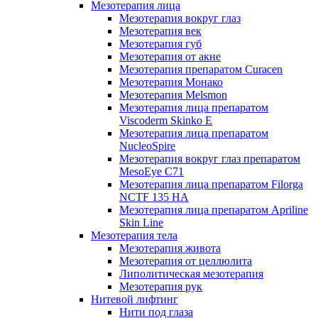
Мезотерапия лица
Мезотерапия вокруг глаз
Мезотерапия век
Мезотерапия губ
Мезотерапия от акне
Мезотерапия препаратом Curacen
Мезотерапия Монако
Мезотерапия Melsmon
Мезотерапия лица препаратом
Viscoderm Skinko E
Мезотерапия лица препаратом
NucleoSpire
Мезотерапия вокруг глаз препаратом
MesoEye С71
Мезотерапия лица препаратом Filorga
NCTF 135 HA
Мезотерапия лица препаратом Apriline
Skin Line
Мезотерапия тела
Мезотерапия живота
Мезотерапия от целлюлита
Липолитическая мезотерапия
Мезотерапия рук
Нитевой лифтинг
Нити под глаза