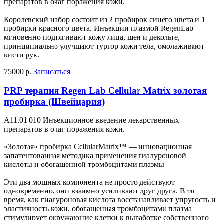
препаратов в очаг поражения кожи.
Королевский набор состоит из 2 пробирок синего цвета и 1
пробирки красного цвета. Инъекции плазмой RegenLab
мгновенно подтягивают кожу лица, шеи и декольте,
принципиально улучшают тургор кожи тела, омолаживают
кисти рук.
75000 р.
Записаться
PRP терапия Regen Lab Cellular Matrix золотая
пробирка (Швейцария)
А11.01.010 Инъекционное введение лекарственных
препаратов в очаг поражения кожи.
«Золотая» пробирка CellularMatrix™ — инновационная
запатентованная методика применения гиалуроновой
кислоты и обогащенной тромбоцитами плазмы.
Эти два мощных компонента не просто действуют
одновременно, они взаимно усиливают друг друга. В то
время, как гиалуроновая кислота восстанавливает упругость и
эластичность кожи, обогащенная тромбоцитами плазма
стимулирует окружающие клетки к выработке собственного