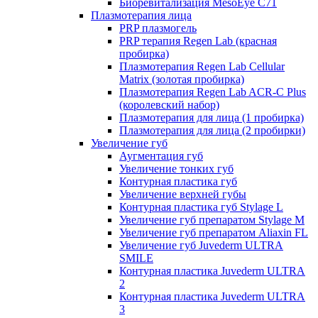
Биоревитализация MesoEye C71
Плазмотерапия лица
PRP плазмогель
PRP терапия Regen Lab (красная
пробирка)
Плазмотерапия Regen Lab Cellular
Matrix (золотая пробирка)
Плазмотерапия Regen Lab ACR-C Plus
(королевский набор)
Плазмотерапия для лица (1 пробирка)
Плазмотерапия для лица (2 пробирки)
Увеличение губ
Аугментация губ
Увеличение тонких губ
Контурная пластика губ
Увеличение верхней губы
Контурная пластика губ Stylage L
Увеличение губ препаратом Stylage M
Увеличение губ препаратом Aliaxin FL
Увеличение губ Juvederm ULTRA
SMILE
Контурная пластика Juvederm ULTRA
2
Контурная пластика Juvederm ULTRA
3