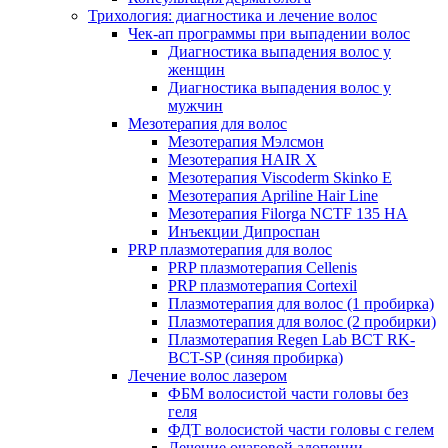
Трихология: диагностика и лечение волос
Чек-ап программы при выпадении волос
Диагностика выпадения волос у
женщин
Диагностика выпадения волос у
мужчин
Мезотерапия для волос
Мезотерапия Мэлсмон
Мезотерапия HAIR X
Мезотерапия Viscoderm Skinko E
Мезотерапия Apriline Hair Line
Мезотерапия Filorga NCTF 135 HA
Инъекции Дипроспан
PRP плазмотерапия для волос
PRP плазмотерапия Cellenis
PRP плазмотерапия Cortexil
Плазмотерапия для волос (1 пробирка)
Плазмотерапия для волос (2 пробирки)
Плазмотерапия Regen Lab BCT RK-
BCT-SP (синяя пробирка)
Лечение волос лазером
ФБМ волосистой части головы без
геля
ФДТ волосистой части головы с гелем
Лечение очаговой алопеции