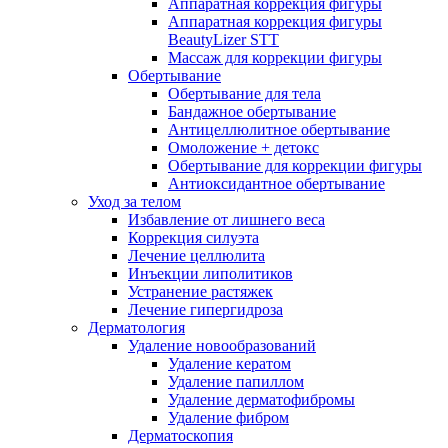
Аппаратная коррекция фигуры
Аппаратная коррекция фигуры
BeautyLizer STT
Массаж для коррекции фигуры
Обертывание
Обертывание для тела
Бандажное обертывание
Антицеллюлитное обертывание
Омоложение + детокс
Обертывание для коррекции фигуры
Антиоксидантное обертывание
Уход за телом
Избавление от лишнего веса
Коррекция силуэта
Лечение целлюлита
Инъекции липолитиков
Устранение растяжек
Лечение гипергидроза
Дерматология
Удаление новообразований
Удаление кератом
Удаление папиллом
Удаление дерматофибромы
Удаление фибром
Дерматоскопия