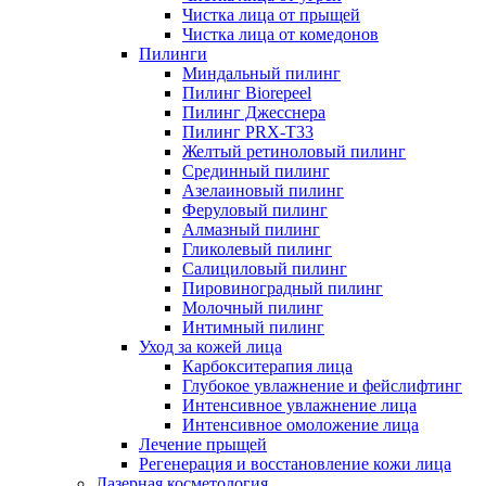
Чистка лица от прыщей
Чистка лица от комедонов
Пилинги
Миндальный пилинг
Пилинг Biorepeel
Пилинг Джесснера
Пилинг PRX-T33
Желтый ретиноловый пилинг
Срединный пилинг
Азелаиновый пилинг
Феруловый пилинг
Алмазный пилинг
Гликолевый пилинг
Салициловый пилинг
Пировиноградный пилинг
Молочный пилинг
Интимный пилинг
Уход за кожей лица
Карбокситерапия лица
Глубокое увлажнение и фейслифтинг
Интенсивное увлажнение лица
Интенсивное омоложение лица
Лечение прыщей
Регенерация и восстановление кожи лица
Лазерная косметология