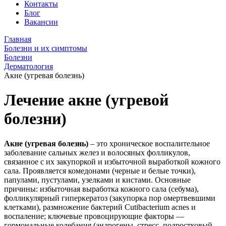
Контакты
Блог
Вакансии
Главная
Болезни и их симптомы
Болезни
Дерматология
Акне (угревая болезнь)
Лечение акне (угревой
болезни)
Акне (угревая болезнь)
– это хроническое воспалительное
заболевание сальных желез и волосяных фолликулов,
связанное с их закупоркой и избыточной выработкой кожного
сала. Проявляется комедонами (черные и белые точки),
папулами, пустулами, узелками и кистами. Основные
причины: избыточная выработка кожного сала (себума),
фолликулярный гиперкератоз (закупорка пор омертвевшими
клетками), размножение бактерий Cutibacterium acnes и
воспаление; ключевые провоцирующие факторы —
гормональные колебания (андрогены, стресс, подростковый