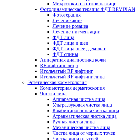
Микротоки от отеков на лице
Фотодинамическая терапия ФДТ REVIXAN
Фототерапия
Лечение акне
Лечение розацеа
Лечение пигментации
ФДТ лица
ФДТ лица и шеи
ФДТ лица, шеи, декольте
ФДТ спины
Аппаратная диагностика кожи
RF-лифтинг лица
Игольчатый RF лифтинг
Игольчатый RF лифтинг лица
Эстетическая косметология
Компьютерная дерматоскопия
Чистка лица
Аппаратная чистка лица
Ультразвуковая чистка лица
Комбинированная чистка лица
Атравматическая чистка лица
Ручная чистка лица
Механическая чистка лица
Чистка лица от черных точек
Чистка лица от угрей