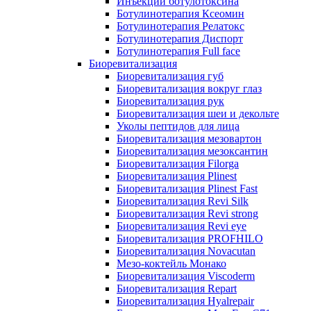
Инъекции ботулотоксина
Ботулинотерапия Ксеомин
Ботулинотерапия Релатокс
Ботулинотерапия Диспорт
Ботулинотерапия Full face
Биоревитализация
Биоревитализация губ
Биоревитализация вокруг глаз
Биоревитализация рук
Биоревитализация шеи и декольте
Уколы пептидов для лица
Биоревитализация мезовартон
Биоревитализация мезоксантин
Биоревитализация Filorga
Биоревитализация Plinest
Биоревитализация Plinest Fast
Биоревитализация Revi Silk
Биоревитализация Revi strong
Биоревитализация Revi eye
Биоревитализация PROFHILO
Биоревитализация Novacutan
Мезо-коктейль Монако
Биоревитализация Viscoderm
Биоревитализация Repart
Биоревитализация Hyalrepair