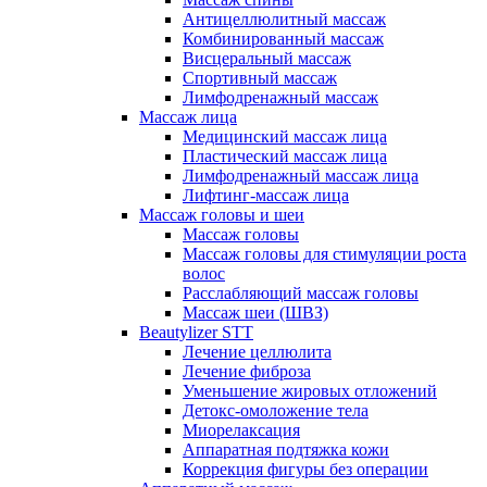
Антицеллюлитный массаж
Комбинированный массаж
Висцеральный массаж
Спортивный массаж
Лимфодренажный массаж
Массаж лица
Медицинский массаж лица
Пластический массаж лица
Лимфодренажный массаж лица
Лифтинг-массаж лица
Массаж головы и шеи
Массаж головы
Массаж головы для стимуляции роста
волос
Расслабляющий массаж головы
Массаж шеи (ШВЗ)
Beautylizer STT
Лечение целлюлита
Лечение фиброза
Уменьшение жировых отложений
Детокс-омоложение тела
Миорелаксация
Аппаратная подтяжка кожи
Коррекция фигуры без операции