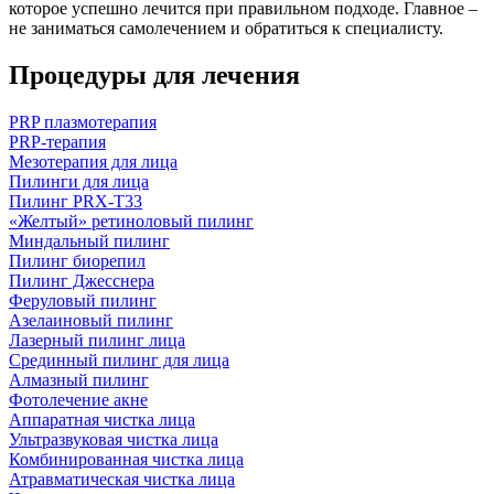
которое успешно лечится при правильном подходе. Главное –
не заниматься самолечением и обратиться к специалисту.
Процедуры для лечения
PRP плазмотерапия
PRP-терапия
Мезотерапия для лица
Пилинги для лица
Пилинг PRX-T33
«Желтый» ретиноловый пилинг
Миндальный пилинг
Пилинг биорепил
Пилинг Джесснера
Феруловый пилинг
Азелаиновый пилинг
Лазерный пилинг лица
Срединный пилинг для лица
Алмазный пилинг
Фотолечение акне
Аппаратная чистка лица
Ультразвуковая чистка лица
Комбинированная чистка лица
Атравматическая чистка лица