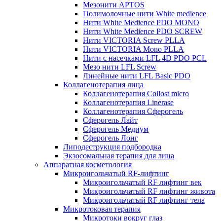
Мезонити APTOS
Полимолочные нити White medience
Нити White Medience PDO MONO
Нити White Medience PDO SCREW
Нити VICTORIA Screw PLLA
Нити VICTORIA Mono PLLA
Нити с насечками LFL 4D PDO PCL
Мезо нити LFL Screw
Линейные нити LFL Basic PDO
Коллагенотерапия лица
Коллагенотерапия Collost micro
Коллагенотерапия Linerase
Коллагенотерапия Сферогель
Сферогель Лайт
Сферогель Медиум
Сферогель Лонг
Липодеструкция подбородка
Экзосомальная терапия для лица
Аппаратная косметология
Микроигольчатый RF-лифтинг
Микроигольчатый RF лифтинг век
Микроигольчатый RF лифтинг живота
Микроигольчатый RF лифтинг тела
Микротоковая терапия
Микротоки вокруг глаз