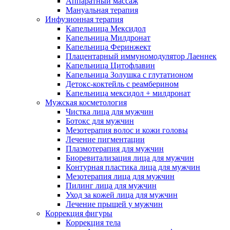
Аппаратный массаж
Мануальная терапия
Инфузионная терапия
Капельница Мексидол
Капельница Милдронат
Капельница Феринжект
Плацентарный иммуномодулятор Лаеннек
Капельница Цитофлавин
Капельница Золушка с глутатионом
Детокс-коктейль с реамберином
Капельница мексидол + милдронат
Мужская косметология
Чистка лица для мужчин
Ботокс для мужчин
Мезотерапия волос и кожи головы
Лечение пигментации
Плазмотерапия для мужчин
Биоревитализация лица для мужчин
Контурная пластика лица для мужчин
Мезотерапия лица для мужчин
Пилинг лица для мужчин
Уход за кожей лица для мужчин
Лечение прыщей у мужчин
Коррекция фигуры
Коррекция тела