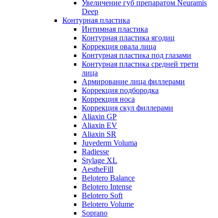
Увеличение губ препаратом Neuramis
Deep
Контурная пластика
Интимная пластика
Контурная пластика ягодиц
Коррекция овала лица
Контурная пластика под глазами
Контурная пластика средней трети
лица
Армирование лица филлерами
Коррекция подбородка
Коррекция носа
Коррекция скул филлерами
Aliaxin GP
Aliaxin EV
Aliaxin SR
Juvederm Voluma
Radiesse
Stylage XL
AestheFill
Belotero Balance
Belotero Intense
Belotero Soft
Belotero Volume
Soprano