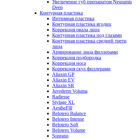
Увеличение губ препаратом Neuramis
Deep
Контурная пластика
Интимная пластика
Контурная пластика ягодиц
Коррекция овала лица
Контурная пластика под глазами
Контурная пластика средней трети
лица
Армирование лица филлерами
Коррекция подбородка
Коррекция носа
Коррекция скул филлерами
Aliaxin GP
Aliaxin EV
Aliaxin SR
Juvederm Voluma
Radiesse
Stylage XL
AestheFill
Belotero Balance
Belotero Intense
Belotero Soft
Belotero Volume
Soprano