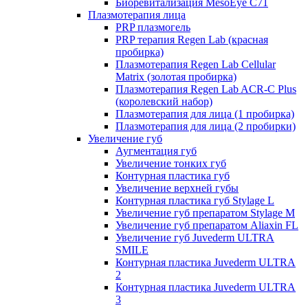
Биоревитализация MesoEye C71
Плазмотерапия лица
PRP плазмогель
PRP терапия Regen Lab (красная
пробирка)
Плазмотерапия Regen Lab Cellular
Matrix (золотая пробирка)
Плазмотерапия Regen Lab ACR-C Plus
(королевский набор)
Плазмотерапия для лица (1 пробирка)
Плазмотерапия для лица (2 пробирки)
Увеличение губ
Аугментация губ
Увеличение тонких губ
Контурная пластика губ
Увеличение верхней губы
Контурная пластика губ Stylage L
Увеличение губ препаратом Stylage M
Увеличение губ препаратом Aliaxin FL
Увеличение губ Juvederm ULTRA
SMILE
Контурная пластика Juvederm ULTRA
2
Контурная пластика Juvederm ULTRA
3