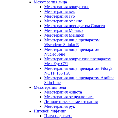
Мезотерапия лица
Мезотерапия вокруг глаз
Мезотерапия век
Мезотерапия губ
Мезотерапия от акне
Мезотерапия препаратом Curacen
Мезотерапия Монако
Мезотерапия Melsmon
Мезотерапия лица препаратом
Viscoderm Skinko E
Мезотерапия лица препаратом
NucleoSpire
Мезотерапия вокруг глаз препаратом
MesoEye С71
Мезотерапия лица препаратом Filorga
NCTF 135 HA
Мезотерапия лица препаратом Apriline
Skin Line
Мезотерапия тела
Мезотерапия живота
Мезотерапия от целлюлита
Липолитическая мезотерапия
Мезотерапия рук
Нитевой лифтинг
Нити под глаза