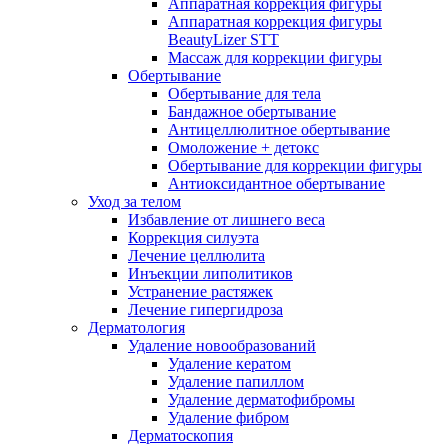
Аппаратная коррекция фигуры
Аппаратная коррекция фигуры
BeautyLizer STT
Массаж для коррекции фигуры
Обертывание
Обертывание для тела
Бандажное обертывание
Антицеллюлитное обертывание
Омоложение + детокс
Обертывание для коррекции фигуры
Антиоксидантное обертывание
Уход за телом
Избавление от лишнего веса
Коррекция силуэта
Лечение целлюлита
Инъекции липолитиков
Устранение растяжек
Лечение гипергидроза
Дерматология
Удаление новообразований
Удаление кератом
Удаление папиллом
Удаление дерматофибромы
Удаление фибром
Дерматоскопия