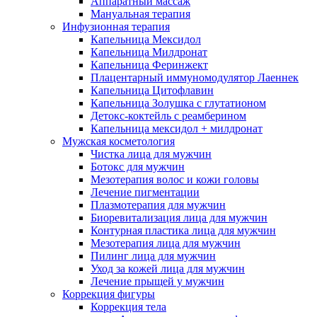
Аппаратный массаж
Мануальная терапия
Инфузионная терапия
Капельница Мексидол
Капельница Милдронат
Капельница Феринжект
Плацентарный иммуномодулятор Лаеннек
Капельница Цитофлавин
Капельница Золушка с глутатионом
Детокс-коктейль с реамберином
Капельница мексидол + милдронат
Мужская косметология
Чистка лица для мужчин
Ботокс для мужчин
Мезотерапия волос и кожи головы
Лечение пигментации
Плазмотерапия для мужчин
Биоревитализация лица для мужчин
Контурная пластика лица для мужчин
Мезотерапия лица для мужчин
Пилинг лица для мужчин
Уход за кожей лица для мужчин
Лечение прыщей у мужчин
Коррекция фигуры
Коррекция тела