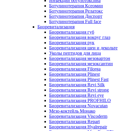
Инъекции ботулотоксина
Ботулинотерапия Ксеомин
Ботулинотерапия Релатокс
Ботулинотерапия Диспорт
Ботулинотерапия Full face
Биоревитализация
Биоревитализация губ
Биоревитализация вокруг глаз
Биоревитализация рук
Биоревитализация шеи и декольте
Уколы пептидов для лица
Биоревитализация мезовартон
Биоревитализация мезоксантин
Биоревитализация Filorga
Биоревитализация Plinest
Биоревитализация Plinest Fast
Биоревитализация Revi Silk
Биоревитализация Revi strong
Биоревитализация Revi eye
Биоревитализация PROFHILO
Биоревитализация Novacutan
Мезо-коктейль Монако
Биоревитализация Viscoderm
Биоревитализация Repart
Биоревитализация Hyalrepair