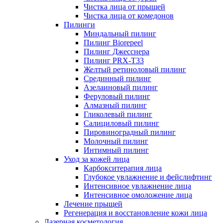
Чистка лица от прыщей
Чистка лица от комедонов
Пилинги
Миндальный пилинг
Пилинг Biorepeel
Пилинг Джесснера
Пилинг PRX-T33
Желтый ретиноловый пилинг
Срединный пилинг
Азелаиновый пилинг
Феруловый пилинг
Алмазный пилинг
Гликолевый пилинг
Салициловый пилинг
Пировиноградный пилинг
Молочный пилинг
Интимный пилинг
Уход за кожей лица
Карбокситерапия лица
Глубокое увлажнение и фейслифтинг
Интенсивное увлажнение лица
Интенсивное омоложение лица
Лечение прыщей
Регенерация и восстановление кожи лица
Лазерная косметология