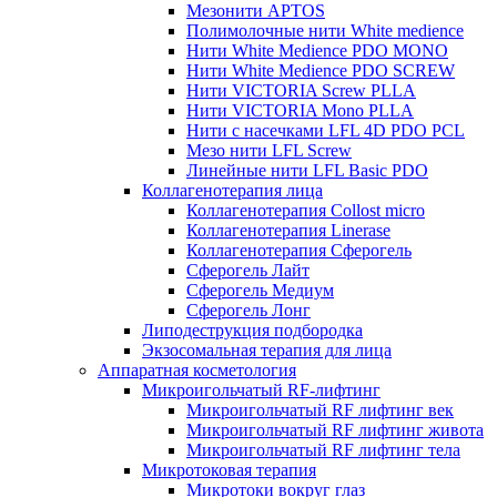
Мезонити APTOS
Полимолочные нити White medience
Нити White Medience PDO MONO
Нити White Medience PDO SCREW
Нити VICTORIA Screw PLLA
Нити VICTORIA Mono PLLA
Нити с насечками LFL 4D PDO PCL
Мезо нити LFL Screw
Линейные нити LFL Basic PDO
Коллагенотерапия лица
Коллагенотерапия Collost micro
Коллагенотерапия Linerase
Коллагенотерапия Сферогель
Сферогель Лайт
Сферогель Медиум
Сферогель Лонг
Липодеструкция подбородка
Экзосомальная терапия для лица
Аппаратная косметология
Микроигольчатый RF-лифтинг
Микроигольчатый RF лифтинг век
Микроигольчатый RF лифтинг живота
Микроигольчатый RF лифтинг тела
Микротоковая терапия
Микротоки вокруг глаз