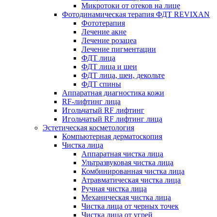
Микротоки от отеков на лице
Фотодинамическая терапия ФДТ REVIXAN
Фототерапия
Лечение акне
Лечение розацеа
Лечение пигментации
ФДТ лица
ФДТ лица и шеи
ФДТ лица, шеи, декольте
ФДТ спины
Аппаратная диагностика кожи
RF-лифтинг лица
Игольчатый RF лифтинг
Игольчатый RF лифтинг лица
Эстетическая косметология
Компьютерная дерматоскопия
Чистка лица
Аппаратная чистка лица
Ультразвуковая чистка лица
Комбинированная чистка лица
Атравматическая чистка лица
Ручная чистка лица
Механическая чистка лица
Чистка лица от черных точек
Чистка лица от угрей