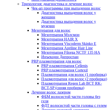
Трихология: диагностика и лечение волос
Чек-ап программы при выпадении волос
Диагностика выпадения волос у
женщин
Диагностика выпадения волос у
мужчин
Мезотерапия для волос
Мезотерапия Мэлсмон
Мезотерапия HAIR X
Мезотерапия Viscoderm Skinko E
Мезотерапия Apriline Hair Line
Мезотерапия Filorga NCTF 135 HA
Инъекции Дипроспан
PRP плазмотерапия для волос
PRP плазмотерапия Cellenis
PRP плазмотерапия Cortexil
Плазмотерапия для волос (1 пробирка)
Плазмотерапия для волос (2 пробирки)
Плазмотерапия Regen Lab BCT RK-
BCT-SP (синяя пробирка)
Лечение волос лазером
ФБМ волосистой части головы без
геля
ФДТ волосистой части головы с гелем
Лечение очаговой алопеции