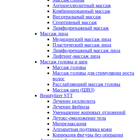
Антицеллюлитный массаж
Комбинированный массаж
Висцеральный массаж
Спортивный массаж
Лимфодренажный массаж
Массаж лица
Медицинский массаж лица
Пластический массаж лица
Лимфодренажный массаж лица
Лифтинг-массаж лица
Массаж головы и шеи
Массаж головы
Массаж головы для стимуляции роста
волос
Расслабляющий массаж головы
Массаж шеи (ШВЗ)
Beautylizer STT
Лечение целлюлита
Лечение фиброза
Уменьшение жировых отложений
Детокс-омоложение тела
Миорелаксация
Аппаратная подтяжка кожи
Коррекция фигуры без операции