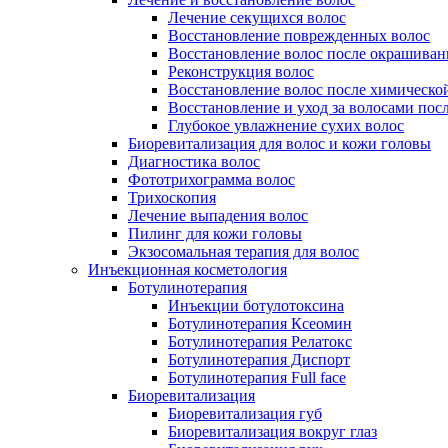
Лечение секущихся волос
Восстановление поврежденных волос
Восстановление волос после окрашиван
Реконструкция волос
Восстановление волос после химическо
Восстановление и уход за волосами пос
Глубокое увлажнение сухих волос
Биоревитализация для волос и кожи головы
Диагностика волос
Фототрихограмма волос
Трихоскопия
Лечение выпадения волос
Пилинг для кожи головы
Экзосомальная терапия для волос
Инъекционная косметология
Ботулинотерапия
Инъекции ботулотоксина
Ботулинотерапия Ксеомин
Ботулинотерапия Релатокс
Ботулинотерапия Диспорт
Ботулинотерапия Full face
Биоревитализация
Биоревитализация губ
Биоревитализация вокруг глаз