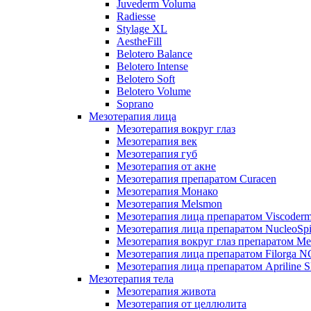
Juvederm Voluma
Radiesse
Stylage XL
AestheFill
Belotero Balance
Belotero Intense
Belotero Soft
Belotero Volume
Soprano
Мезотерапия лица
Мезотерапия вокруг глаз
Мезотерапия век
Мезотерапия губ
Мезотерапия от акне
Мезотерапия препаратом Curacen
Мезотерапия Монако
Мезотерапия Melsmon
Мезотерапия лица препаратом Viscoderm
Мезотерапия лица препаратом NucleoSpi
Мезотерапия вокруг глаз препаратом M
Мезотерапия лица препаратом Filorga 
Мезотерапия лица препаратом Apriline S
Мезотерапия тела
Мезотерапия живота
Мезотерапия от целлюлита