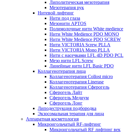
Липолитическая мезотерапия
Мезотерапия рук
Нитевой лифтинг
Нити под глаза
Мезонити APTOS
Полимолочные нити White medience
Нити White Medience PDO MONO
Нити White Medience PDO SCREW
Нити VICTORIA Screw PLLA
Нити VICTORIA Mono PLLA
Нити с насечками LFL 4D PDO PCL
Мезо нити LFL Screw
Линейные нити LFL Basic PDO
Коллагенотерапия лица
Коллагенотерапия Collost micro
Коллагенотерапия Linerase
Коллагенотерапия Сферогель
Сферогель Лайт
Сферогель Медиум
Сферогель Лонг
Липодеструкция подбородка
Экзосомальная терапия для лица
Аппаратная косметология
Микроигольчатый RF-лифтинг
Микроигольчатый RF лифтинг век