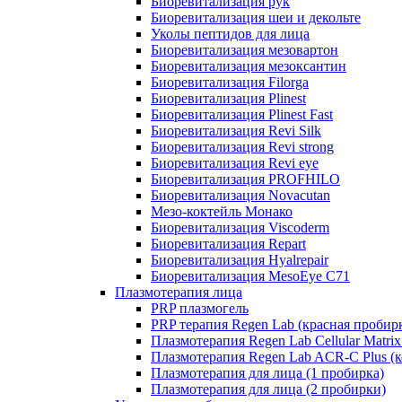
Биоревитализация рук
Биоревитализация шеи и декольте
Уколы пептидов для лица
Биоревитализация мезовартон
Биоревитализация мезоксантин
Биоревитализация Filorga
Биоревитализация Plinest
Биоревитализация Plinest Fast
Биоревитализация Revi Silk
Биоревитализация Revi strong
Биоревитализация Revi eye
Биоревитализация PROFHILO
Биоревитализация Novacutan
Мезо-коктейль Монако
Биоревитализация Viscoderm
Биоревитализация Repart
Биоревитализация Hyalrepair
Биоревитализация MesoEye C71
Плазмотерапия лица
PRP плазмогель
PRP терапия Regen Lab (красная пробир
Плазмотерапия Regen Lab Cellular Matrix
Плазмотерапия Regen Lab ACR-C Plus (к
Плазмотерапия для лица (1 пробирка)
Плазмотерапия для лица (2 пробирки)