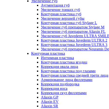
Увеличение губ
Аугментация губ
Увеличение тонких губ
Контурная пластика губ
Увеличение верхней губы
Контурная пластика губ Stylage L
Увеличение губ препаратом Stylage M
Увеличение губ препаратом Aliaxin FL
Увеличение губ Juvederm ULTRA SMIL
Контурная пластика Juvederm ULTRA 2
Контурная пластика Juvederm ULTRA 3
Увеличение губ препаратом Neuramis De
Контурная пластика
Интимная пластика
Контурная пластика ягодиц
Коррекция овала лица
Контурная пластика под глазами
Контурная пластика средней трети лица
Армирование лица филлерами
Коррекция подбородка
Коррекция носа
Коррекция скул филлерами
Aliaxin GP
Aliaxin EV
Aliaxin SR