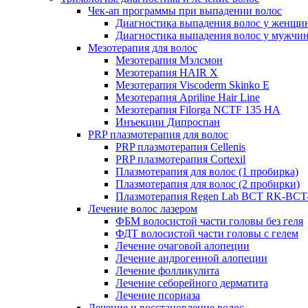
Чек-ап программы при выпадении волос
Диагностика выпадения волос у женщи
Диагностика выпадения волос у мужчи
Мезотерапия для волос
Мезотерапия Мэлсмон
Мезотерапия HAIR X
Мезотерапия Viscoderm Skinko E
Мезотерапия Apriline Hair Line
Мезотерапия Filorga NCTF 135 HA
Инъекции Дипроспан
PRP плазмотерапия для волос
PRP плазмотерапия Cellenis
PRP плазмотерапия Cortexil
Плазмотерапия для волос (1 пробирка)
Плазмотерапия для волос (2 пробирки)
Плазмотерапия Regen Lab BCT RK-BCT-
Лечение волос лазером
ФБМ волосистой части головы без геля
ФДТ волосистой части головы с гелем
Лечение очаговой алопеции
Лечение андрогенной алопеции
Лечение фолликулита
Лечение себорейного дерматита
Лечение псориаза
Лечение и восстановление волос