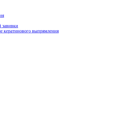
ия
й завивки
ле кератинового выпрямления