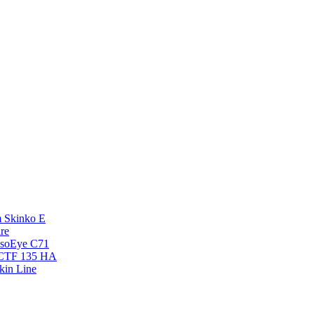
 Skinko E
re
esoEye С71
NCTF 135 HA
kin Line