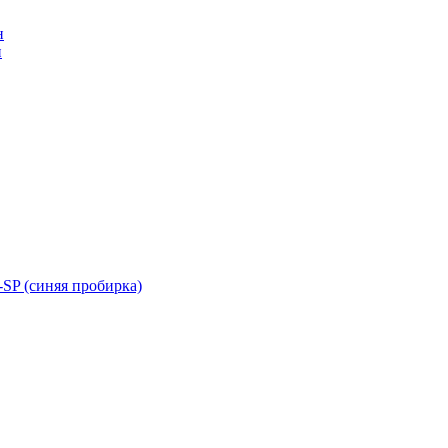
н
н
SP (синяя пробирка)