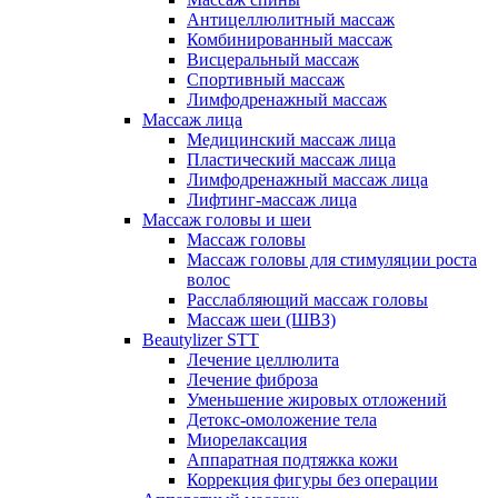
Антицеллюлитный массаж
Комбинированный массаж
Висцеральный массаж
Спортивный массаж
Лимфодренажный массаж
Массаж лица
Медицинский массаж лица
Пластический массаж лица
Лимфодренажный массаж лица
Лифтинг-массаж лица
Массаж головы и шеи
Массаж головы
Массаж головы для стимуляции роста
волос
Расслабляющий массаж головы
Массаж шеи (ШВЗ)
Beautylizer STT
Лечение целлюлита
Лечение фиброза
Уменьшение жировых отложений
Детокс-омоложение тела
Миорелаксация
Аппаратная подтяжка кожи
Коррекция фигуры без операции