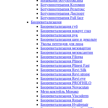
Инъекции ботулотоксина
Ботулинотерапия Ксеомин
Ботулинотерапия Релатокс
Ботулинотерапия Диспорт
Ботулинотерапия Full face
Биоревитализация
Биоревитализация губ
Биоревитализация вокруг глаз
Биоревитализация рук
Биоревитализация шеи и декольте
Уколы пептидов для лица
Биоревитализация мезовартон
Биоревитализация мезоксантин
Биоревитализация Filorga
Биоревитализация Plinest
Биоревитализация Plinest Fast
Биоревитализация Revi Silk
Биоревитализация Revi strong
Биоревитализация Revi eye
Биоревитализация PROFHILO
Биоревитализация Novacutan
Мезо-коктейль Монако
Биоревитализация Viscoderm
Биоревитализация Repart
Биоревитализация Hyalrepair