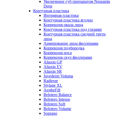
Увеличение губ препаратом Neuramis
Deep
Контурная пластика
Интимная пластика
Контурная пластика ягодиц
Коррекция овала лица
Контурная пластика под глазами
Контурная пластика средней трети
лица
Армирование лица филлерами
Коррекция подбородка
Коррекция носа
Коррекция скул филлерами
Aliaxin GP
Aliaxin EV
Aliaxin SR
Juvederm Voluma
Radiesse
Stylage XL
AestheFill
Belotero Balance
Belotero Intense
Belotero Soft
Belotero Volume
Soprano