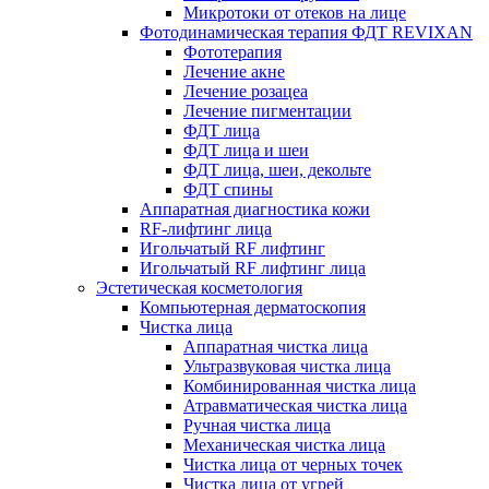
Микротоки от отеков на лице
Фотодинамическая терапия ФДТ REVIXAN
Фототерапия
Лечение акне
Лечение розацеа
Лечение пигментации
ФДТ лица
ФДТ лица и шеи
ФДТ лица, шеи, декольте
ФДТ спины
Аппаратная диагностика кожи
RF-лифтинг лица
Игольчатый RF лифтинг
Игольчатый RF лифтинг лица
Эстетическая косметология
Компьютерная дерматоскопия
Чистка лица
Аппаратная чистка лица
Ультразвуковая чистка лица
Комбинированная чистка лица
Атравматическая чистка лица
Ручная чистка лица
Механическая чистка лица
Чистка лица от черных точек
Чистка лица от угрей