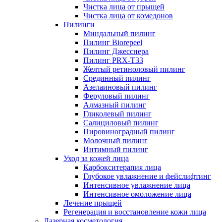
Чистка лица от прыщей
Чистка лица от комедонов
Пилинги
Миндальный пилинг
Пилинг Biorepeel
Пилинг Джесснера
Пилинг PRX-T33
Желтый ретиноловый пилинг
Срединный пилинг
Азелаиновый пилинг
Феруловый пилинг
Алмазный пилинг
Гликолевый пилинг
Салициловый пилинг
Пировиноградный пилинг
Молочный пилинг
Интимный пилинг
Уход за кожей лица
Карбокситерапия лица
Глубокое увлажнение и фейслифтинг
Интенсивное увлажнение лица
Интенсивное омоложение лица
Лечение прыщей
Регенерация и восстановление кожи лица
Лазерная косметология