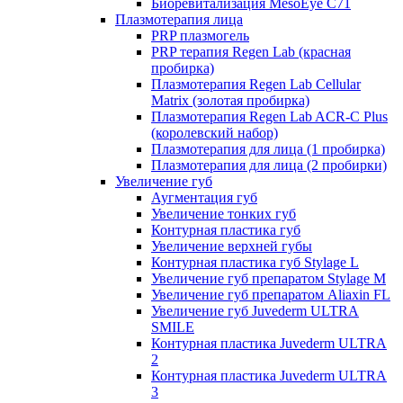
Биоревитализация MesoEye C71
Плазмотерапия лица
PRP плазмогель
PRP терапия Regen Lab (красная
пробирка)
Плазмотерапия Regen Lab Cellular
Matrix (золотая пробирка)
Плазмотерапия Regen Lab ACR-C Plus
(королевский набор)
Плазмотерапия для лица (1 пробирка)
Плазмотерапия для лица (2 пробирки)
Увеличение губ
Аугментация губ
Увеличение тонких губ
Контурная пластика губ
Увеличение верхней губы
Контурная пластика губ Stylage L
Увеличение губ препаратом Stylage M
Увеличение губ препаратом Aliaxin FL
Увеличение губ Juvederm ULTRA
SMILE
Контурная пластика Juvederm ULTRA
2
Контурная пластика Juvederm ULTRA
3