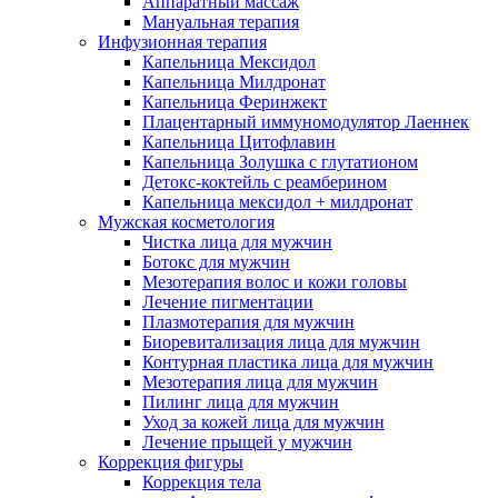
Аппаратный массаж
Мануальная терапия
Инфузионная терапия
Капельница Мексидол
Капельница Милдронат
Капельница Феринжект
Плацентарный иммуномодулятор Лаеннек
Капельница Цитофлавин
Капельница Золушка с глутатионом
Детокс-коктейль с реамберином
Капельница мексидол + милдронат
Мужская косметология
Чистка лица для мужчин
Ботокс для мужчин
Мезотерапия волос и кожи головы
Лечение пигментации
Плазмотерапия для мужчин
Биоревитализация лица для мужчин
Контурная пластика лица для мужчин
Мезотерапия лица для мужчин
Пилинг лица для мужчин
Уход за кожей лица для мужчин
Лечение прыщей у мужчин
Коррекция фигуры
Коррекция тела