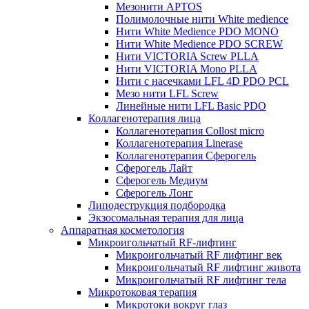
Мезонити APTOS
Полимолочные нити White medience
Нити White Medience PDO MONO
Нити White Medience PDO SCREW
Нити VICTORIA Screw PLLA
Нити VICTORIA Mono PLLA
Нити с насечками LFL 4D PDO PCL
Мезо нити LFL Screw
Линейные нити LFL Basic PDO
Коллагенотерапия лица
Коллагенотерапия Collost micro
Коллагенотерапия Linerase
Коллагенотерапия Сферогель
Сферогель Лайт
Сферогель Медиум
Сферогель Лонг
Липодеструкция подбородка
Экзосомальная терапия для лица
Аппаратная косметология
Микроигольчатый RF-лифтинг
Микроигольчатый RF лифтинг век
Микроигольчатый RF лифтинг живота
Микроигольчатый RF лифтинг тела
Микротоковая терапия
Микротоки вокруг глаз