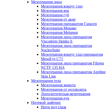
Мезотерапия лица
Мезотерапия вокруг глаз
Мезотерапия век
Мезотерапия губ
Мезотерапия от акне
Мезотерапия препаратом Curacen
Мезотерапия Монако
Мезотерапия Melsmon
Мезотерапия лица препаратом
Viscoderm Skinko E
Мезотерапия лица препаратом
NucleoSpire
Мезотерапия вокруг глаз препаратом
MesoEye С71
Мезотерапия лица препаратом Filorga
NCTF 135 HA
Мезотерапия лица препаратом Apriline
Skin Line
Мезотерапия тела
Мезотерапия живота
Мезотерапия от целлюлита
Липолитическая мезотерапия
Мезотерапия рук
Нитевой лифтинг
Нити под глаза