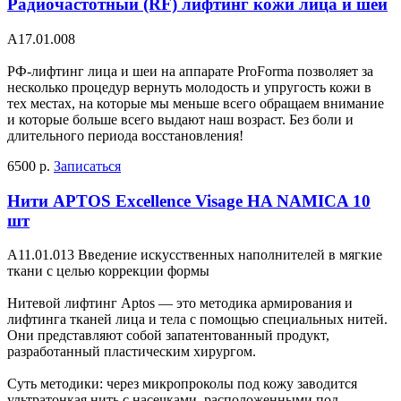
Радиочастотный (RF) лифтинг кожи лица и шеи
A17.01.008
РФ-лифтинг лица и шеи на аппарате ProForma позволяет за
несколько процедур вернуть молодость и упругость кожи в
тех местах, на которые мы меньше всего обращаем внимание
и которые больше всего выдают наш возраст. Без боли и
длительного периода восстановления!
6500 р.
Записаться
Нити APTOS Excellence Visage HA NAMICA 10
шт
A11.01.013 Введение искусственных наполнителей в мягкие
ткани с целью коррекции формы
Нитевой лифтинг Aptos — это методика армирования и
лифтинга тканей лица и тела с помощью специальных нитей.
Они представляют собой запатентованный продукт,
разработанный пластическим хирургом.
Суть методики: через микропроколы под кожу заводится
ультратонкая нить с насечками, расположенными под