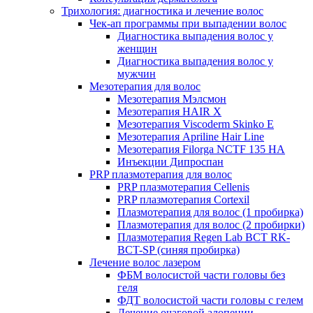
Трихология: диагностика и лечение волос
Чек-ап программы при выпадении волос
Диагностика выпадения волос у
женщин
Диагностика выпадения волос у
мужчин
Мезотерапия для волос
Мезотерапия Мэлсмон
Мезотерапия HAIR X
Мезотерапия Viscoderm Skinko E
Мезотерапия Apriline Hair Line
Мезотерапия Filorga NCTF 135 HA
Инъекции Дипроспан
PRP плазмотерапия для волос
PRP плазмотерапия Cellenis
PRP плазмотерапия Cortexil
Плазмотерапия для волос (1 пробирка)
Плазмотерапия для волос (2 пробирки)
Плазмотерапия Regen Lab BCT RK-
BCT-SP (синяя пробирка)
Лечение волос лазером
ФБМ волосистой части головы без
геля
ФДТ волосистой части головы с гелем
Лечение очаговой алопеции