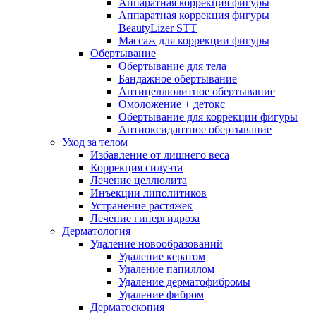
Аппаратная коррекция фигуры
Аппаратная коррекция фигуры
BeautyLizer STT
Массаж для коррекции фигуры
Обертывание
Обертывание для тела
Бандажное обертывание
Антицеллюлитное обертывание
Омоложение + детокс
Обертывание для коррекции фигуры
Антиоксидантное обертывание
Уход за телом
Избавление от лишнего веса
Коррекция силуэта
Лечение целлюлита
Инъекции липолитиков
Устранение растяжек
Лечение гипергидроза
Дерматология
Удаление новообразований
Удаление кератом
Удаление папиллом
Удаление дерматофибромы
Удаление фибром
Дерматоскопия