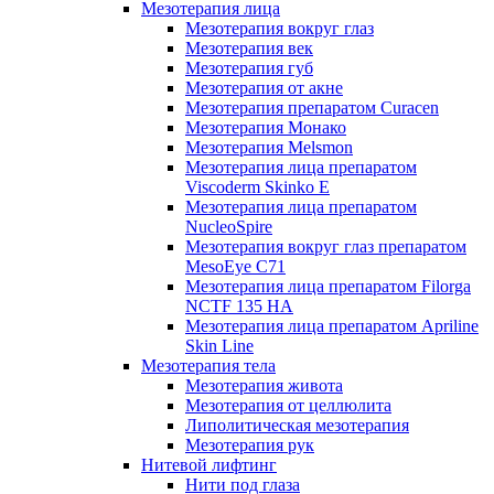
Мезотерапия лица
Мезотерапия вокруг глаз
Мезотерапия век
Мезотерапия губ
Мезотерапия от акне
Мезотерапия препаратом Curacen
Мезотерапия Монако
Мезотерапия Melsmon
Мезотерапия лица препаратом
Viscoderm Skinko E
Мезотерапия лица препаратом
NucleoSpire
Мезотерапия вокруг глаз препаратом
MesoEye С71
Мезотерапия лица препаратом Filorga
NCTF 135 HA
Мезотерапия лица препаратом Apriline
Skin Line
Мезотерапия тела
Мезотерапия живота
Мезотерапия от целлюлита
Липолитическая мезотерапия
Мезотерапия рук
Нитевой лифтинг
Нити под глаза