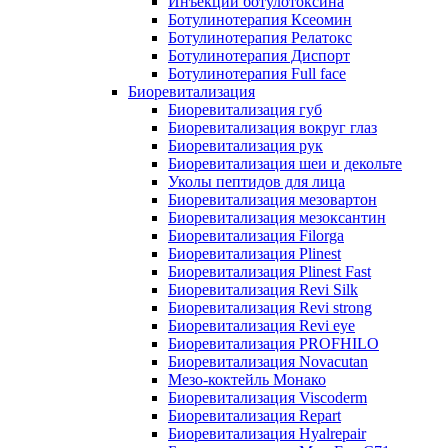
Инъекции ботулотоксина
Ботулинотерапия Ксеомин
Ботулинотерапия Релатокс
Ботулинотерапия Диспорт
Ботулинотерапия Full face
Биоревитализация
Биоревитализация губ
Биоревитализация вокруг глаз
Биоревитализация рук
Биоревитализация шеи и декольте
Уколы пептидов для лица
Биоревитализация мезовартон
Биоревитализация мезоксантин
Биоревитализация Filorga
Биоревитализация Plinest
Биоревитализация Plinest Fast
Биоревитализация Revi Silk
Биоревитализация Revi strong
Биоревитализация Revi eye
Биоревитализация PROFHILO
Биоревитализация Novacutan
Мезо-коктейль Монако
Биоревитализация Viscoderm
Биоревитализация Repart
Биоревитализация Hyalrepair