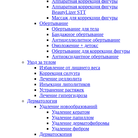
Аппаратная коррекция фигуры
Аппаратная коррекция фигуры
BeautyLizer STT
Массаж для коррекции фигуры
Обертывание
Обертывание для тела
Бандажное обертывание
Антицеллюлитное обертывание
Омоложение + детокс
Обертывание для коррекции фигуры
Антиоксидантное обертывание
Уход за телом
Избавление от лишнего веса
Коррекция силуэта
Лечение целлюлита
Инъекции липолитиков
Устранение растяжек
Лечение гипергидроза
Дерматология
Удаление новообразований
Удаление кератом
Удаление папиллом
Удаление дерматофибромы
Удаление фибром
Дерматоскопия