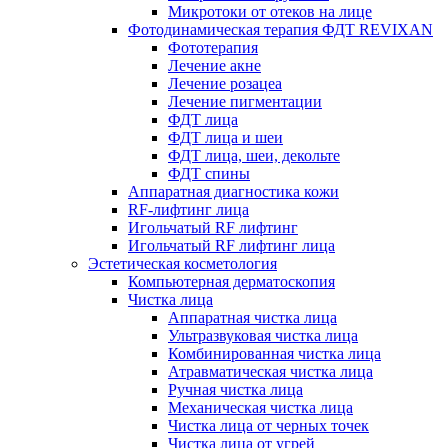
Микротоки от отеков на лице
Фотодинамическая терапия ФДТ REVIXAN
Фототерапия
Лечение акне
Лечение розацеа
Лечение пигментации
ФДТ лица
ФДТ лица и шеи
ФДТ лица, шеи, декольте
ФДТ спины
Аппаратная диагностика кожи
RF-лифтинг лица
Игольчатый RF лифтинг
Игольчатый RF лифтинг лица
Эстетическая косметология
Компьютерная дерматоскопия
Чистка лица
Аппаратная чистка лица
Ультразвуковая чистка лица
Комбинированная чистка лица
Атравматическая чистка лица
Ручная чистка лица
Механическая чистка лица
Чистка лица от черных точек
Чистка лица от угрей