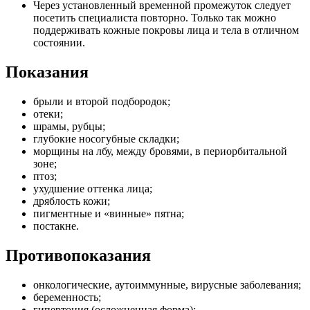
Через установленный временной промежуток следует
посетить специалиста повторно. Только так можно
поддерживать кожные покровы лица и тела в отличном
состоянии.
Показания
брыли и второй подбородок;
отеки;
шрамы, рубцы;
глубокие носогубные складки;
морщины на лбу, между бровями, в периорбитальной
зоне;
птоз;
ухудшение оттенка лица;
дряблость кожи;
пигментные и «винные» пятна;
постакне.
Противопоказания
онкологические, аутоиммунные, вирусные заболевания;
беременность;
гипертония (осложненная форма);