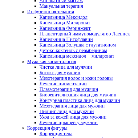
Аппаратный массаж
Мануальная терапия
Инфузионная терапия
Капельница Мексидол
Капельница Милдронат
Капельница Феринжект
Плацентарный иммуномодулятор Лаеннек
Капельница Цитофлавин
Капельница Золушка с глутатионом
Детокс-коктейль с реамберином
Капельница мексидол + милдронат
Мужская косметология
Чистка лица для мужчин
Ботокс для мужчин
Мезотерапия волос и кожи головы
Лечение пигментации
Плазмотерапия для мужчин
Биоревитализация лица для мужчин
Контурная пластика лица для мужчин
Мезотерапия лица для мужчин
Пилинг лица для мужчин
Уход за кожей лица для мужчин
Лечение прыщей у мужчин
Коррекция фигуры
Коррекция тела