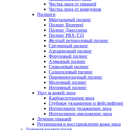
Чистка лица от прыщей
Чистка лица от комедонов
Пилинги
Миндальный пилинг
Пилинг Biorepeel
Пилинг Джесснера
Пилинг PRX-T33
Желтый ретиноловый пилинг
Срединный пилинг
Азелаиновый пилинг
Феруловый пилинг
Алмазный пилинг
Гликолевый пилинг
Салициловый пилинг
Пировиноградный пилинг
Молочный пилинг
Интимный пилинг
Уход за кожей лица
Карбокситерапия лица
Глубокое увлажнение и фейслифтинг
Интенсивное увлажнение лица
Интенсивное омоложение лица
Лечение прыщей
Регенерация и восстановление кожи лица
Лазерная косметология