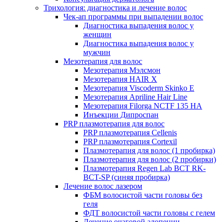
Трихология: диагностика и лечение волос
Чек-ап программы при выпадении волос
Диагностика выпадения волос у
женщин
Диагностика выпадения волос у
мужчин
Мезотерапия для волос
Мезотерапия Мэлсмон
Мезотерапия HAIR X
Мезотерапия Viscoderm Skinko E
Мезотерапия Apriline Hair Line
Мезотерапия Filorga NCTF 135 HA
Инъекции Дипроспан
PRP плазмотерапия для волос
PRP плазмотерапия Cellenis
PRP плазмотерапия Cortexil
Плазмотерапия для волос (1 пробирка)
Плазмотерапия для волос (2 пробирки)
Плазмотерапия Regen Lab BCT RK-
BCT-SP (синяя пробирка)
Лечение волос лазером
ФБМ волосистой части головы без
геля
ФДТ волосистой части головы с гелем
Лечение очаговой алопеции