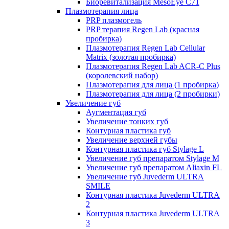
Биоревитализация MesoEye C71
Плазмотерапия лица
PRP плазмогель
PRP терапия Regen Lab (красная
пробирка)
Плазмотерапия Regen Lab Cellular
Matrix (золотая пробирка)
Плазмотерапия Regen Lab ACR-C Plus
(королевский набор)
Плазмотерапия для лица (1 пробирка)
Плазмотерапия для лица (2 пробирки)
Увеличение губ
Аугментация губ
Увеличение тонких губ
Контурная пластика губ
Увеличение верхней губы
Контурная пластика губ Stylage L
Увеличение губ препаратом Stylage M
Увеличение губ препаратом Aliaxin FL
Увеличение губ Juvederm ULTRA
SMILE
Контурная пластика Juvederm ULTRA
2
Контурная пластика Juvederm ULTRA
3