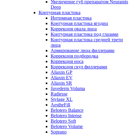
Увеличение губ препаратом Neuramis
Deep
Контурная пластика
Интимная пластика
Контурная пластика ягодиц
Коррекция овала лица
Контурная пластика под глазами
Контурная пластика средней трети
лица
Армирование лица филлерами
Коррекция подбородка
Коррекция носа
Коррекция скул филлерами
Aliaxin GP
Aliaxin EV
Aliaxin SR
Juvederm Voluma
Radiesse
Stylage XL
AestheFill
Belotero Balance
Belotero Intense
Belotero Soft
Belotero Volume
Soprano