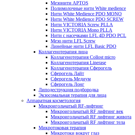
Мезонити APTOS
Полимолочные нити White medience
Нити White Medience PDO MONO
Нити White Medience PDO SCREW
Нити VICTORIA Screw PLLA
Нити VICTORIA Mono PLLA
Нити с насечками LFL 4D PDO PCL
Мезо нити LFL Screw
Линейные нити LFL Basic PDO
Коллагенотерапия лица
Коллагенотерапия Collost micro
Коллагенотерапия Linerase
Коллагенотерапия Сферогель
Сферогель Лайт
Сферогель Медиум
Сферогель Лонг
Липодеструкция подбородка
Экзосомальная терапия для лица
Аппаратная косметология
Микроигольчатый RF-лифтинг
Микроигольчатый RF лифтинг век
Микроигольчатый RF лифтинг живота
Микроигольчатый RF лифтинг тела
Микротоковая терапия
Микротоки вокруг глаз