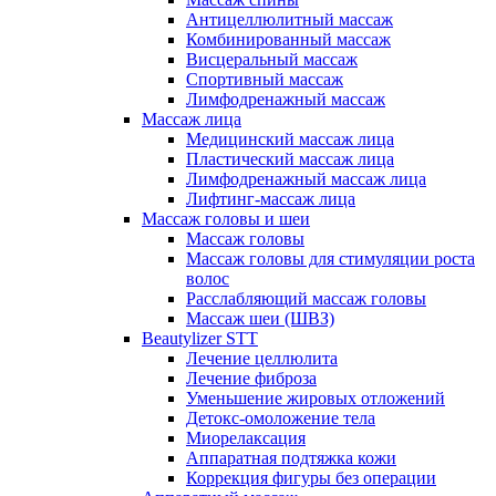
Антицеллюлитный массаж
Комбинированный массаж
Висцеральный массаж
Спортивный массаж
Лимфодренажный массаж
Массаж лица
Медицинский массаж лица
Пластический массаж лица
Лимфодренажный массаж лица
Лифтинг-массаж лица
Массаж головы и шеи
Массаж головы
Массаж головы для стимуляции роста
волос
Расслабляющий массаж головы
Массаж шеи (ШВЗ)
Beautylizer STT
Лечение целлюлита
Лечение фиброза
Уменьшение жировых отложений
Детокс-омоложение тела
Миорелаксация
Аппаратная подтяжка кожи
Коррекция фигуры без операции