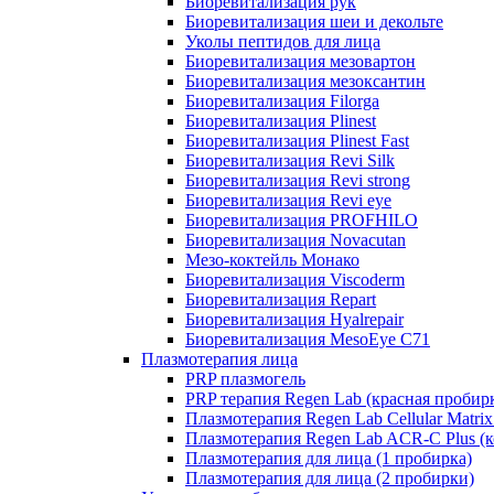
Биоревитализация рук
Биоревитализация шеи и декольте
Уколы пептидов для лица
Биоревитализация мезовартон
Биоревитализация мезоксантин
Биоревитализация Filorga
Биоревитализация Plinest
Биоревитализация Plinest Fast
Биоревитализация Revi Silk
Биоревитализация Revi strong
Биоревитализация Revi eye
Биоревитализация PROFHILO
Биоревитализация Novacutan
Мезо-коктейль Монако
Биоревитализация Viscoderm
Биоревитализация Repart
Биоревитализация Hyalrepair
Биоревитализация MesoEye C71
Плазмотерапия лица
PRP плазмогель
PRP терапия Regen Lab (красная пробир
Плазмотерапия Regen Lab Cellular Matrix
Плазмотерапия Regen Lab ACR-C Plus (к
Плазмотерапия для лица (1 пробирка)
Плазмотерапия для лица (2 пробирки)