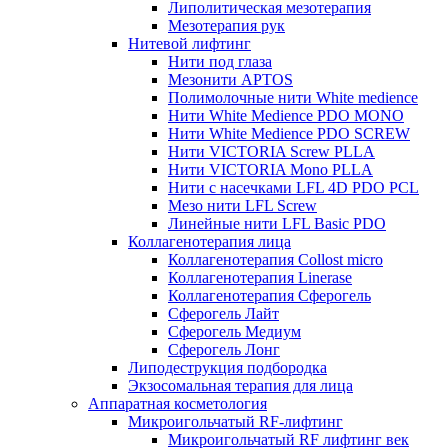
Липолитическая мезотерапия
Мезотерапия рук
Нитевой лифтинг
Нити под глаза
Мезонити APTOS
Полимолочные нити White medience
Нити White Medience PDO MONO
Нити White Medience PDO SCREW
Нити VICTORIA Screw PLLA
Нити VICTORIA Mono PLLA
Нити с насечками LFL 4D PDO PCL
Мезо нити LFL Screw
Линейные нити LFL Basic PDO
Коллагенотерапия лица
Коллагенотерапия Collost micro
Коллагенотерапия Linerase
Коллагенотерапия Сферогель
Сферогель Лайт
Сферогель Медиум
Сферогель Лонг
Липодеструкция подбородка
Экзосомальная терапия для лица
Аппаратная косметология
Микроигольчатый RF-лифтинг
Микроигольчатый RF лифтинг век