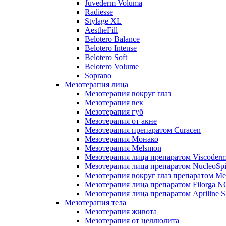
Juvederm Voluma
Radiesse
Stylage XL
AestheFill
Belotero Balance
Belotero Intense
Belotero Soft
Belotero Volume
Soprano
Мезотерапия лица
Мезотерапия вокруг глаз
Мезотерапия век
Мезотерапия губ
Мезотерапия от акне
Мезотерапия препаратом Curacen
Мезотерапия Монако
Мезотерапия Melsmon
Мезотерапия лица препаратом Viscoderm
Мезотерапия лица препаратом NucleoSpi
Мезотерапия вокруг глаз препаратом M
Мезотерапия лица препаратом Filorga 
Мезотерапия лица препаратом Apriline S
Мезотерапия тела
Мезотерапия живота
Мезотерапия от целлюлита