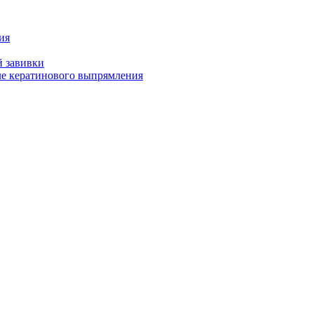
ия
й завивки
ле кератинового выпрямления