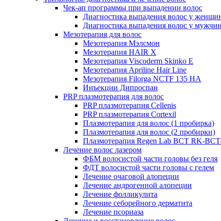
Чек-ап программы при выпадении волос
Диагностика выпадения волос у женщи
Диагностика выпадения волос у мужчи
Мезотерапия для волос
Мезотерапия Мэлсмон
Мезотерапия HAIR X
Мезотерапия Viscoderm Skinko E
Мезотерапия Apriline Hair Line
Мезотерапия Filorga NCTF 135 HA
Инъекции Дипроспан
PRP плазмотерапия для волос
PRP плазмотерапия Cellenis
PRP плазмотерапия Cortexil
Плазмотерапия для волос (1 пробирка)
Плазмотерапия для волос (2 пробирки)
Плазмотерапия Regen Lab BCT RK-BCT-
Лечение волос лазером
ФБМ волосистой части головы без геля
ФДТ волосистой части головы с гелем
Лечение очаговой алопеции
Лечение андрогенной алопеции
Лечение фолликулита
Лечение себорейного дерматита
Лечение псориаза
Лечение и восстановление волос