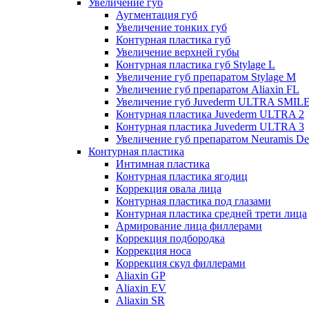
Увеличение губ
Аугментация губ
Увеличение тонких губ
Контурная пластика губ
Увеличение верхней губы
Контурная пластика губ Stylage L
Увеличение губ препаратом Stylage M
Увеличение губ препаратом Aliaxin FL
Увеличение губ Juvederm ULTRA SMIL
Контурная пластика Juvederm ULTRA 2
Контурная пластика Juvederm ULTRA 3
Увеличение губ препаратом Neuramis De
Контурная пластика
Интимная пластика
Контурная пластика ягодиц
Коррекция овала лица
Контурная пластика под глазами
Контурная пластика средней трети лица
Армирование лица филлерами
Коррекция подбородка
Коррекция носа
Коррекция скул филлерами
Aliaxin GP
Aliaxin EV
Aliaxin SR