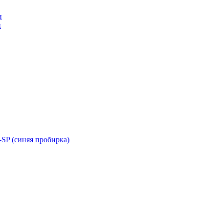
н
н
SP (синяя пробирка)