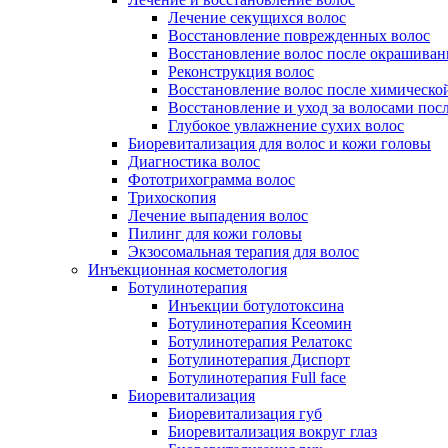
Лечение секущихся волос
Восстановление поврежденных волос
Восстановление волос после окрашиван
Реконструкция волос
Восстановление волос после химическо
Восстановление и уход за волосами пос
Глубокое увлажнение сухих волос
Биоревитализация для волос и кожи головы
Диагностика волос
Фототрихограмма волос
Трихоскопия
Лечение выпадения волос
Пилинг для кожи головы
Экзосомальная терапия для волос
Инъекционная косметология
Ботулинотерапия
Инъекции ботулотоксина
Ботулинотерапия Ксеомин
Ботулинотерапия Релатокс
Ботулинотерапия Диспорт
Ботулинотерапия Full face
Биоревитализация
Биоревитализация губ
Биоревитализация вокруг глаз