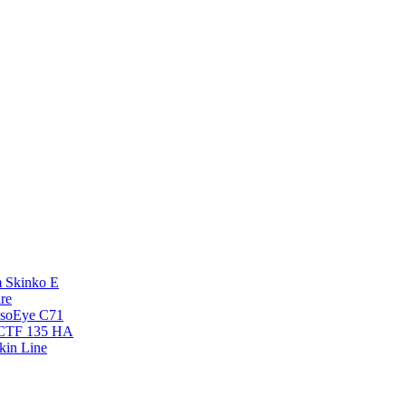
 Skinko E
re
esoEye С71
NCTF 135 HA
kin Line