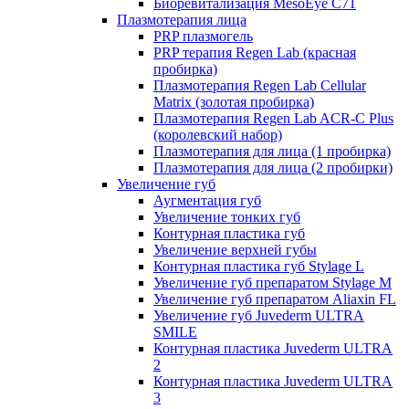
Биоревитализация MesoEye C71
Плазмотерапия лица
PRP плазмогель
PRP терапия Regen Lab (красная
пробирка)
Плазмотерапия Regen Lab Cellular
Matrix (золотая пробирка)
Плазмотерапия Regen Lab ACR-C Plus
(королевский набор)
Плазмотерапия для лица (1 пробирка)
Плазмотерапия для лица (2 пробирки)
Увеличение губ
Аугментация губ
Увеличение тонких губ
Контурная пластика губ
Увеличение верхней губы
Контурная пластика губ Stylage L
Увеличение губ препаратом Stylage M
Увеличение губ препаратом Aliaxin FL
Увеличение губ Juvederm ULTRA
SMILE
Контурная пластика Juvederm ULTRA
2
Контурная пластика Juvederm ULTRA
3