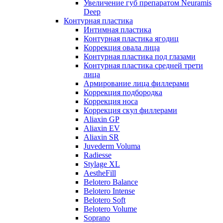
Увеличение губ препаратом Neuramis
Deep
Контурная пластика
Интимная пластика
Контурная пластика ягодиц
Коррекция овала лица
Контурная пластика под глазами
Контурная пластика средней трети
лица
Армирование лица филлерами
Коррекция подбородка
Коррекция носа
Коррекция скул филлерами
Aliaxin GP
Aliaxin EV
Aliaxin SR
Juvederm Voluma
Radiesse
Stylage XL
AestheFill
Belotero Balance
Belotero Intense
Belotero Soft
Belotero Volume
Soprano