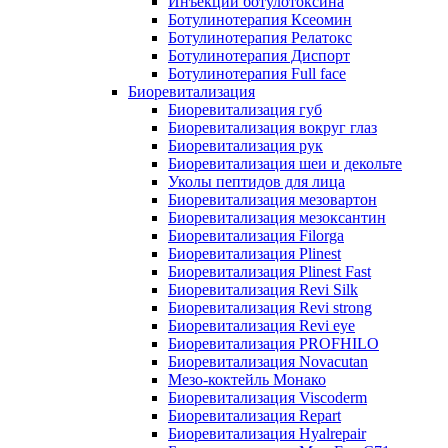
Инъекции ботулотоксина
Ботулинотерапия Ксеомин
Ботулинотерапия Релатокс
Ботулинотерапия Диспорт
Ботулинотерапия Full face
Биоревитализация
Биоревитализация губ
Биоревитализация вокруг глаз
Биоревитализация рук
Биоревитализация шеи и декольте
Уколы пептидов для лица
Биоревитализация мезовартон
Биоревитализация мезоксантин
Биоревитализация Filorga
Биоревитализация Plinest
Биоревитализация Plinest Fast
Биоревитализация Revi Silk
Биоревитализация Revi strong
Биоревитализация Revi eye
Биоревитализация PROFHILO
Биоревитализация Novacutan
Мезо-коктейль Монако
Биоревитализация Viscoderm
Биоревитализация Repart
Биоревитализация Hyalrepair