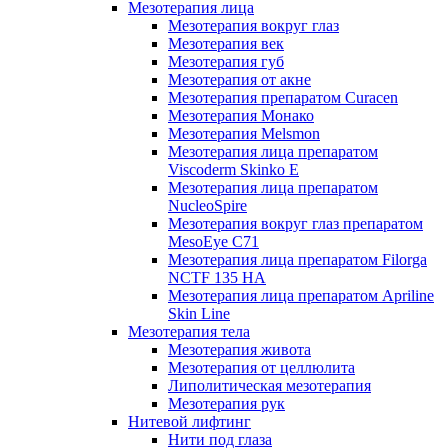
Мезотерапия лица
Мезотерапия вокруг глаз
Мезотерапия век
Мезотерапия губ
Мезотерапия от акне
Мезотерапия препаратом Curacen
Мезотерапия Монако
Мезотерапия Melsmon
Мезотерапия лица препаратом
Viscoderm Skinko E
Мезотерапия лица препаратом
NucleoSpire
Мезотерапия вокруг глаз препаратом
MesoEye С71
Мезотерапия лица препаратом Filorga
NCTF 135 HA
Мезотерапия лица препаратом Apriline
Skin Line
Мезотерапия тела
Мезотерапия живота
Мезотерапия от целлюлита
Липолитическая мезотерапия
Мезотерапия рук
Нитевой лифтинг
Нити под глаза