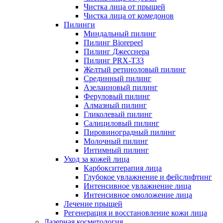
Чистка лица от прыщей
Чистка лица от комедонов
Пилинги
Миндальный пилинг
Пилинг Biorepeel
Пилинг Джесснера
Пилинг PRX-T33
Желтый ретиноловый пилинг
Срединный пилинг
Азелаиновый пилинг
Феруловый пилинг
Алмазный пилинг
Гликолевый пилинг
Салициловый пилинг
Пировиноградный пилинг
Молочный пилинг
Интимный пилинг
Уход за кожей лица
Карбокситерапия лица
Глубокое увлажнение и фейслифтинг
Интенсивное увлажнение лица
Интенсивное омоложение лица
Лечение прыщей
Регенерация и восстановление кожи лица
Лазерная косметология