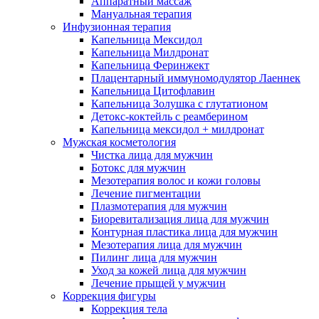
Аппаратный массаж
Мануальная терапия
Инфузионная терапия
Капельница Мексидол
Капельница Милдронат
Капельница Феринжект
Плацентарный иммуномодулятор Лаеннек
Капельница Цитофлавин
Капельница Золушка с глутатионом
Детокс-коктейль с реамберином
Капельница мексидол + милдронат
Мужская косметология
Чистка лица для мужчин
Ботокс для мужчин
Мезотерапия волос и кожи головы
Лечение пигментации
Плазмотерапия для мужчин
Биоревитализация лица для мужчин
Контурная пластика лица для мужчин
Мезотерапия лица для мужчин
Пилинг лица для мужчин
Уход за кожей лица для мужчин
Лечение прыщей у мужчин
Коррекция фигуры
Коррекция тела