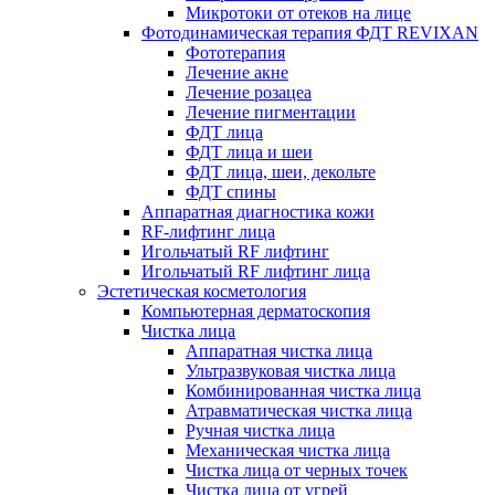
Микротоки от отеков на лице
Фотодинамическая терапия ФДТ REVIXAN
Фототерапия
Лечение акне
Лечение розацеа
Лечение пигментации
ФДТ лица
ФДТ лица и шеи
ФДТ лица, шеи, декольте
ФДТ спины
Аппаратная диагностика кожи
RF-лифтинг лица
Игольчатый RF лифтинг
Игольчатый RF лифтинг лица
Эстетическая косметология
Компьютерная дерматоскопия
Чистка лица
Аппаратная чистка лица
Ультразвуковая чистка лица
Комбинированная чистка лица
Атравматическая чистка лица
Ручная чистка лица
Механическая чистка лица
Чистка лица от черных точек
Чистка лица от угрей