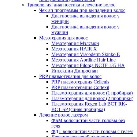
Трихология: диагностика и лечение волос
Чек-ап программы при выпадении волос
Диагностика выпадения волос у
женщин
Диагностика выпадения волос у
мужчин
Мезотерапия для волос
Мезотерапия Мэлсмон
Мезотерапия HAIR X
Мезотерапия Viscoderm Skinko E
Мезотерапия Apriline Hair Line
Мезотерапия Filorga NCTF 135 HA
Инъекции Дипроспан
PRP плазмотерапия для волос
PRP плазмотерапия Cellenis
PRP плазмотерапия Cortexil
Плазмотерапия для волос (1 пробирка)
Плазмотерапия для волос (2 пробирки)
Плазмотерапия Regen Lab BCT RK-
BCT-SP (синяя пробирка)
Лечение волос лазером
ФБМ волосистой части головы без
геля
ФДТ волосистой части головы с гелем
Лечение очаговой алопеции