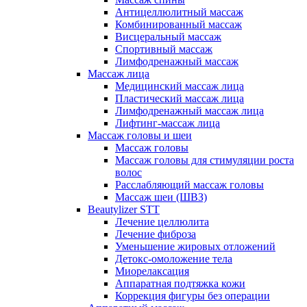
Антицеллюлитный массаж
Комбинированный массаж
Висцеральный массаж
Спортивный массаж
Лимфодренажный массаж
Массаж лица
Медицинский массаж лица
Пластический массаж лица
Лимфодренажный массаж лица
Лифтинг-массаж лица
Массаж головы и шеи
Массаж головы
Массаж головы для стимуляции роста
волос
Расслабляющий массаж головы
Массаж шеи (ШВЗ)
Beautylizer STT
Лечение целлюлита
Лечение фиброза
Уменьшение жировых отложений
Детокс-омоложение тела
Миорелаксация
Аппаратная подтяжка кожи
Коррекция фигуры без операции