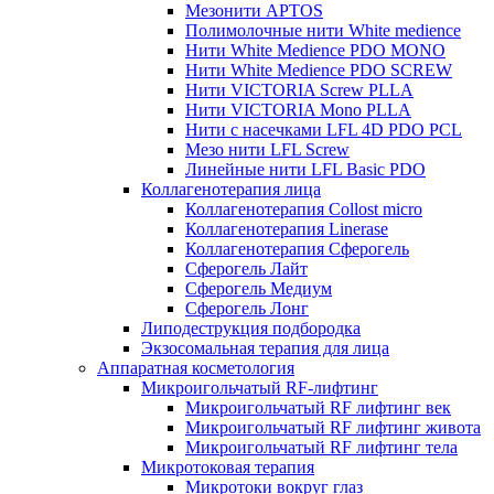
Мезонити APTOS
Полимолочные нити White medience
Нити White Medience PDO MONO
Нити White Medience PDO SCREW
Нити VICTORIA Screw PLLA
Нити VICTORIA Mono PLLA
Нити с насечками LFL 4D PDO PCL
Мезо нити LFL Screw
Линейные нити LFL Basic PDO
Коллагенотерапия лица
Коллагенотерапия Collost micro
Коллагенотерапия Linerase
Коллагенотерапия Сферогель
Сферогель Лайт
Сферогель Медиум
Сферогель Лонг
Липодеструкция подбородка
Экзосомальная терапия для лица
Аппаратная косметология
Микроигольчатый RF-лифтинг
Микроигольчатый RF лифтинг век
Микроигольчатый RF лифтинг живота
Микроигольчатый RF лифтинг тела
Микротоковая терапия
Микротоки вокруг глаз