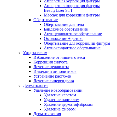
Аппаратная коррекция фигуры
Аппаратная коррекция фигуры
BeautyLizer STT
Массаж для коррекции фигуры
Обертывание
Обертывание для тела
Бандажное обертывание
Антицеллюлитное обертывание
Омоложение + детокс
Обертывание для коррекции фигуры
Антиоксидантное обертывание
Уход за телом
Избавление от лишнего веса
Коррекция силуэта
Лечение целлюлита
Инъекции липолитиков
Устранение растяжек
Лечение гипергидроза
Дерматология
Удаление новообразований
Удаление кератом
Удаление папиллом
Удаление дерматофибромы
Удаление фибром
Дерматоскопия