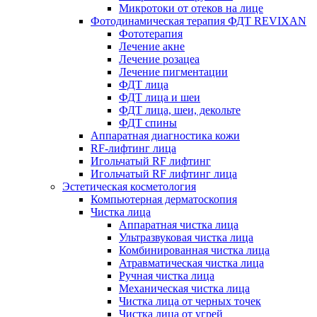
Микротоки от отеков на лице
Фотодинамическая терапия ФДТ REVIXAN
Фототерапия
Лечение акне
Лечение розацеа
Лечение пигментации
ФДТ лица
ФДТ лица и шеи
ФДТ лица, шеи, декольте
ФДТ спины
Аппаратная диагностика кожи
RF-лифтинг лица
Игольчатый RF лифтинг
Игольчатый RF лифтинг лица
Эстетическая косметология
Компьютерная дерматоскопия
Чистка лица
Аппаратная чистка лица
Ультразвуковая чистка лица
Комбинированная чистка лица
Атравматическая чистка лица
Ручная чистка лица
Механическая чистка лица
Чистка лица от черных точек
Чистка лица от угрей