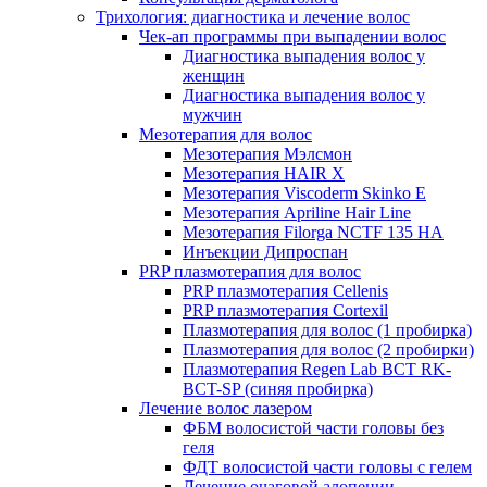
Трихология: диагностика и лечение волос
Чек-ап программы при выпадении волос
Диагностика выпадения волос у
женщин
Диагностика выпадения волос у
мужчин
Мезотерапия для волос
Мезотерапия Мэлсмон
Мезотерапия HAIR X
Мезотерапия Viscoderm Skinko E
Мезотерапия Apriline Hair Line
Мезотерапия Filorga NCTF 135 HA
Инъекции Дипроспан
PRP плазмотерапия для волос
PRP плазмотерапия Cellenis
PRP плазмотерапия Cortexil
Плазмотерапия для волос (1 пробирка)
Плазмотерапия для волос (2 пробирки)
Плазмотерапия Regen Lab BCT RK-
BCT-SP (синяя пробирка)
Лечение волос лазером
ФБМ волосистой части головы без
геля
ФДТ волосистой части головы с гелем
Лечение очаговой алопеции