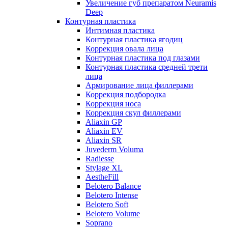
Увеличение губ препаратом Neuramis
Deep
Контурная пластика
Интимная пластика
Контурная пластика ягодиц
Коррекция овала лица
Контурная пластика под глазами
Контурная пластика средней трети
лица
Армирование лица филлерами
Коррекция подбородка
Коррекция носа
Коррекция скул филлерами
Aliaxin GP
Aliaxin EV
Aliaxin SR
Juvederm Voluma
Radiesse
Stylage XL
AestheFill
Belotero Balance
Belotero Intense
Belotero Soft
Belotero Volume
Soprano