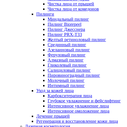
Чистка лица от прыщей
Чистка лица от комедонов
Пилинги
Миндальный пилинг
Пилинг Biorepeel
Пилинг Джесснера
Пилинг PRX-T33
Желтый ретиноловый пилинг
Срединный пилинг
Азелаиновый пилинг
Феруловый пилинг
Алмазный пилинг
Гликолевый пилинг
Салициловый пилинг
Пировиноградный пилинг
Молочный пилинг
Интимный пилинг
Уход за кожей лица
Карбокситерапия лица
Глубокое увлажнение и фейслифтинг
Интенсивное увлажнение лица
Интенсивное омоложение лица
Лечение прыщей
Регенерация и восстановление кожи лица
Лазерная косметология