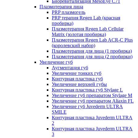
Биоревитализация MesoEye C71
Плазмотерапия лица
PRP плазмогель
PRP терапия Regen Lab (красная
пробирка)
Плазмотерапия Regen Lab Cellular
Matrix (золотая пробирка)
Плазмотерапия Regen Lab ACR-C Plus
(королевский набор)
Плазмотерапия для лица (1 пробирка)
Плазмотерапия для лица (2 пробирки)
Увеличение губ
Аугментация губ
Увеличение тонких губ
Контурная пластика губ
Увеличение верхней губы
Контурная пластика губ Stylage L
Увеличение губ препаратом Stylage M
Увеличение губ препаратом Aliaxin FL
Увеличение губ Juvederm ULTRA
SMILE
Контурная пластика Juvederm ULTRA
2
Контурная пластика Juvederm ULTRA
3