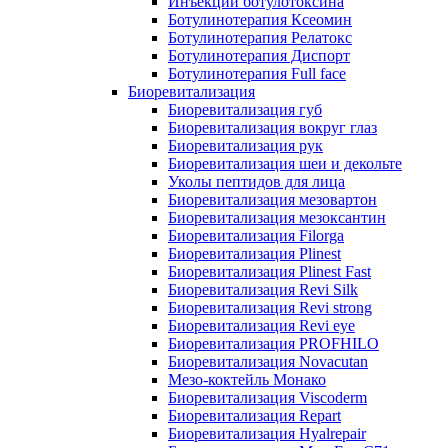
Инъекции ботулотоксина
Ботулинотерапия Ксеомин
Ботулинотерапия Релатокс
Ботулинотерапия Диспорт
Ботулинотерапия Full face
Биоревитализация
Биоревитализация губ
Биоревитализация вокруг глаз
Биоревитализация рук
Биоревитализация шеи и декольте
Уколы пептидов для лица
Биоревитализация мезовартон
Биоревитализация мезоксантин
Биоревитализация Filorga
Биоревитализация Plinest
Биоревитализация Plinest Fast
Биоревитализация Revi Silk
Биоревитализация Revi strong
Биоревитализация Revi eye
Биоревитализация PROFHILO
Биоревитализация Novacutan
Мезо-коктейль Монако
Биоревитализация Viscoderm
Биоревитализация Repart
Биоревитализация Hyalrepair