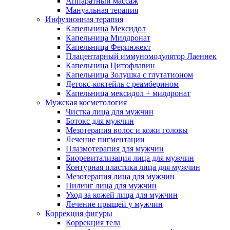
Аппаратный массаж
Мануальная терапия
Инфузионная терапия
Капельница Мексидол
Капельница Милдронат
Капельница Феринжект
Плацентарный иммуномодулятор Лаеннек
Капельница Цитофлавин
Капельница Золушка с глутатионом
Детокс-коктейль с реамберином
Капельница мексидол + милдронат
Мужская косметология
Чистка лица для мужчин
Ботокс для мужчин
Мезотерапия волос и кожи головы
Лечение пигментации
Плазмотерапия для мужчин
Биоревитализация лица для мужчин
Контурная пластика лица для мужчин
Мезотерапия лица для мужчин
Пилинг лица для мужчин
Уход за кожей лица для мужчин
Лечение прыщей у мужчин
Коррекция фигуры
Коррекция тела