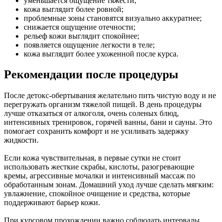
уменьшается ощущение тяжести;
кожа выглядит более ровной;
проблемные зоны становятся визуально аккуратнее;
снижается ощущение отечности;
рельеф кожи выглядит спокойнее;
появляется ощущение легкости в теле;
кожа выглядит более ухоженной после курса.
Рекомендации после процедуры
После детокс-обертывания желательно пить чистую воду и не
перегружать организм тяжелой пищей. В день процедуры
лучше отказаться от алкоголя, очень соленых блюд,
интенсивных тренировок, горячей ванны, бани и сауны. Это
помогает сохранить комфорт и не усиливать задержку
жидкости.
Если кожа чувствительная, в первые сутки не стоит
использовать жесткие скрабы, кислоты, разогревающие
кремы, агрессивные мочалки и интенсивный массаж по
обработанным зонам. Домашний уход лучше сделать мягким:
увлажнение, спокойное очищение и средства, которые
поддерживают барьер кожи.
При курсовом прохождении важно соблюдать интервалы