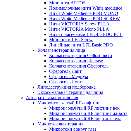
Мезонити APTOS
Полимолочные нити White medience
Нити White Medience PDO MONO
Нити White Medience PDO SCREW
Нити VICTORIA Screw PLLA
Нити VICTORIA Mono PLLA
Нити с насечками LFL 4D PDO PCL
Мезо нити LFL Screw
Линейные нити LFL Basic PDO
Коллагенотерапия лица
Коллагенотерапия Collost micro
Коллагенотерапия Linerase
Коллагенотерапия Сферогель
Сферогель Лайт
Сферогель Медиум
Сферогель Лонг
Липодеструкция подбородка
Экзосомальная терапия для лица
Аппаратная косметология
Микроигольчатый RF-лифтинг
Микроигольчатый RF лифтинг век
Микроигольчатый RF лифтинг живота
Микроигольчатый RF лифтинг тела
Микротоковая терапия
Микротоки вокруг глаз