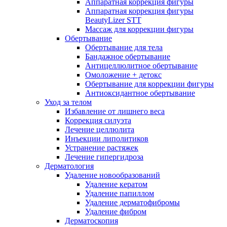
Аппаратная коррекция фигуры
Аппаратная коррекция фигуры
BeautyLizer STT
Массаж для коррекции фигуры
Обертывание
Обертывание для тела
Бандажное обертывание
Антицеллюлитное обертывание
Омоложение + детокс
Обертывание для коррекции фигуры
Антиоксидантное обертывание
Уход за телом
Избавление от лишнего веса
Коррекция силуэта
Лечение целлюлита
Инъекции липолитиков
Устранение растяжек
Лечение гипергидроза
Дерматология
Удаление новообразований
Удаление кератом
Удаление папиллом
Удаление дерматофибромы
Удаление фибром
Дерматоскопия