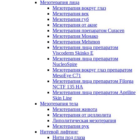
Мезотерапия лица
Мезотерапия вокруг глаз
Мезотерапия век
Мезотерапия губ
Мезотерапия от акне
Мезотерапия препаратом Curacen
Мезотерапия Монако
Мезотерапия Melsmon
Мезотерапия лица препаратом
Viscoderm Skinko E
Мезотерапия лица препаратом
NucleoSpire
Мезотерапия вокруг глаз препаратом
MesoEye С71
Мезотерапия лица препаратом Filorga
NCTF 135 HA
Мезотерапия лица препаратом Apriline
Skin Line
Мезотерапия тела
Мезотерапия живота
Мезотерапия от целлюлита
Липолитическая мезотерапия
Мезотерапия рук
Нитевой лифтинг
Нити под глаза