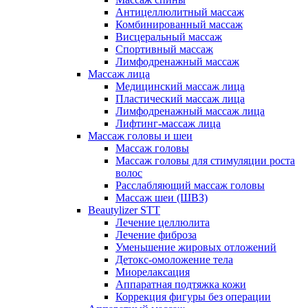
Антицеллюлитный массаж
Комбинированный массаж
Висцеральный массаж
Спортивный массаж
Лимфодренажный массаж
Массаж лица
Медицинский массаж лица
Пластический массаж лица
Лимфодренажный массаж лица
Лифтинг-массаж лица
Массаж головы и шеи
Массаж головы
Массаж головы для стимуляции роста
волос
Расслабляющий массаж головы
Массаж шеи (ШВЗ)
Beautylizer STT
Лечение целлюлита
Лечение фиброза
Уменьшение жировых отложений
Детокс-омоложение тела
Миорелаксация
Аппаратная подтяжка кожи
Коррекция фигуры без операции