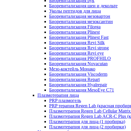
Биоревитализация рук
Биоревитализация шеи и декольте
Уколы пептидов для лица
Биоревитализация мезовартон
Биоревитализация мезоксантин
Биоревитализация Filorga
Биоревитализация Plinest
Биоревитализация Plinest Fast
Биоревитализация Revi Silk
Биоревитализация Revi strong
Биоревитализация Revi eye
Биоревитализация PROFHILO
Биоревитализация Novacutan
Мезо-коктейль Монако
Биоревитализация Viscoderm
Биоревитализация Repart
Биоревитализация Hyalrepair
Биоревитализация MesoEye C71
Плазмотерапия лица
PRP плазмогель
PRP терапия Regen Lab (красная пробир
Плазмотерапия Regen Lab Cellular Matrix
Плазмотерапия Regen Lab ACR-C Plus (к
Плазмотерапия для лица (1 пробирка)
Плазмотерапия для лица (2 пробирки)