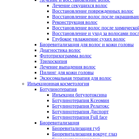
Лечение секущихся волос
Восстановление поврежденных волос
Восстановление волос после окрашиван
Реконструкция волос
Восстановление волос после химическо
Восстановление и уход за волосами пос
Глубокое увлажнение сухих волос
Биоревитализация для волос и кожи головы
Диагностика волос
Фототрихограмма волос
Трихоскопия
Лечение выпадения волос
Пилинг для кожи головы
Экзосомальная терапия для волос
Инъекционная косметология
Ботулинотерапия
Инъекции ботулотоксина
Ботулинотерапия Ксеомин
Ботулинотерапия Релатокс
Ботулинотерапия Диспорт
Ботулинотерапия Full face
Биоревитализация
Биоревитализация губ
Биоревитализация вокруг глаз