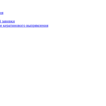
ия
й завивки
ле кератинового выпрямления