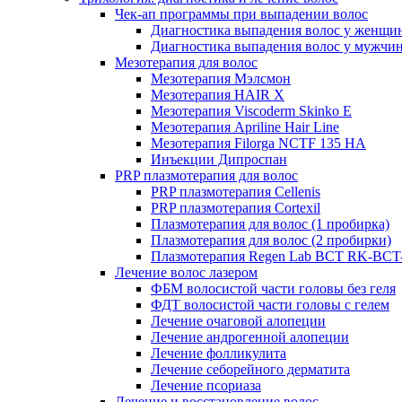
Чек-ап программы при выпадении волос
Диагностика выпадения волос у женщи
Диагностика выпадения волос у мужчи
Мезотерапия для волос
Мезотерапия Мэлсмон
Мезотерапия HAIR X
Мезотерапия Viscoderm Skinko E
Мезотерапия Apriline Hair Line
Мезотерапия Filorga NCTF 135 HA
Инъекции Дипроспан
PRP плазмотерапия для волос
PRP плазмотерапия Cellenis
PRP плазмотерапия Cortexil
Плазмотерапия для волос (1 пробирка)
Плазмотерапия для волос (2 пробирки)
Плазмотерапия Regen Lab BCT RK-BCT-
Лечение волос лазером
ФБМ волосистой части головы без геля
ФДТ волосистой части головы с гелем
Лечение очаговой алопеции
Лечение андрогенной алопеции
Лечение фолликулита
Лечение себорейного дерматита
Лечение псориаза
Лечение и восстановление волос