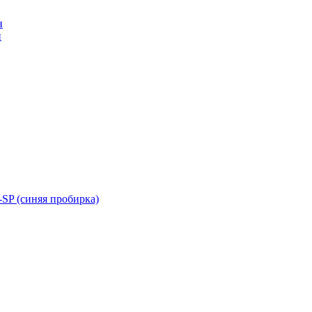
н
н
SP (синяя пробирка)