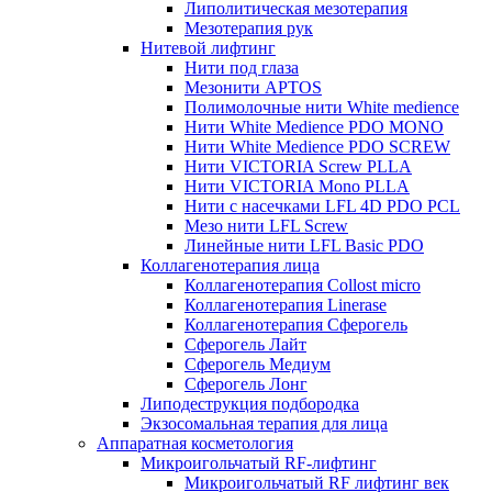
Липолитическая мезотерапия
Мезотерапия рук
Нитевой лифтинг
Нити под глаза
Мезонити APTOS
Полимолочные нити White medience
Нити White Medience PDO MONO
Нити White Medience PDO SCREW
Нити VICTORIA Screw PLLA
Нити VICTORIA Mono PLLA
Нити с насечками LFL 4D PDO PCL
Мезо нити LFL Screw
Линейные нити LFL Basic PDO
Коллагенотерапия лица
Коллагенотерапия Collost micro
Коллагенотерапия Linerase
Коллагенотерапия Сферогель
Сферогель Лайт
Сферогель Медиум
Сферогель Лонг
Липодеструкция подбородка
Экзосомальная терапия для лица
Аппаратная косметология
Микроигольчатый RF-лифтинг
Микроигольчатый RF лифтинг век