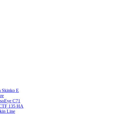
 Skinko E
re
esoEye С71
NCTF 135 HA
kin Line