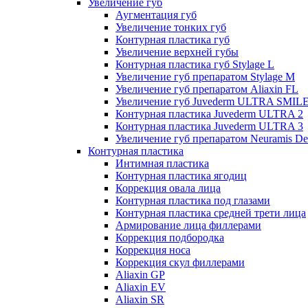
Увеличение губ
Аугментация губ
Увеличение тонких губ
Контурная пластика губ
Увеличение верхней губы
Контурная пластика губ Stylage L
Увеличение губ препаратом Stylage M
Увеличение губ препаратом Aliaxin FL
Увеличение губ Juvederm ULTRA SMIL
Контурная пластика Juvederm ULTRA 2
Контурная пластика Juvederm ULTRA 3
Увеличение губ препаратом Neuramis De
Контурная пластика
Интимная пластика
Контурная пластика ягодиц
Коррекция овала лица
Контурная пластика под глазами
Контурная пластика средней трети лица
Армирование лица филлерами
Коррекция подбородка
Коррекция носа
Коррекция скул филлерами
Aliaxin GP
Aliaxin EV
Aliaxin SR