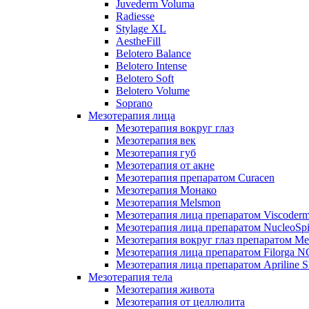
Juvederm Voluma
Radiesse
Stylage XL
AestheFill
Belotero Balance
Belotero Intense
Belotero Soft
Belotero Volume
Soprano
Мезотерапия лица
Мезотерапия вокруг глаз
Мезотерапия век
Мезотерапия губ
Мезотерапия от акне
Мезотерапия препаратом Curacen
Мезотерапия Монако
Мезотерапия Melsmon
Мезотерапия лица препаратом Viscoderm
Мезотерапия лица препаратом NucleoSpi
Мезотерапия вокруг глаз препаратом M
Мезотерапия лица препаратом Filorga 
Мезотерапия лица препаратом Apriline S
Мезотерапия тела
Мезотерапия живота
Мезотерапия от целлюлита