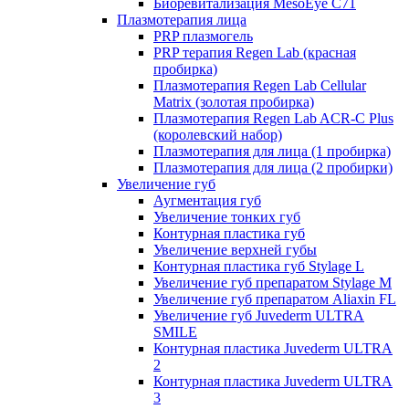
Биоревитализация MesoEye C71
Плазмотерапия лица
PRP плазмогель
PRP терапия Regen Lab (красная
пробирка)
Плазмотерапия Regen Lab Cellular
Matrix (золотая пробирка)
Плазмотерапия Regen Lab ACR-C Plus
(королевский набор)
Плазмотерапия для лица (1 пробирка)
Плазмотерапия для лица (2 пробирки)
Увеличение губ
Аугментация губ
Увеличение тонких губ
Контурная пластика губ
Увеличение верхней губы
Контурная пластика губ Stylage L
Увеличение губ препаратом Stylage M
Увеличение губ препаратом Aliaxin FL
Увеличение губ Juvederm ULTRA
SMILE
Контурная пластика Juvederm ULTRA
2
Контурная пластика Juvederm ULTRA
3