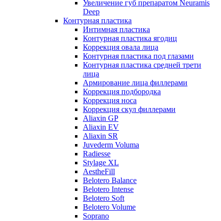
Увеличение губ препаратом Neuramis
Deep
Контурная пластика
Интимная пластика
Контурная пластика ягодиц
Коррекция овала лица
Контурная пластика под глазами
Контурная пластика средней трети
лица
Армирование лица филлерами
Коррекция подбородка
Коррекция носа
Коррекция скул филлерами
Aliaxin GP
Aliaxin EV
Aliaxin SR
Juvederm Voluma
Radiesse
Stylage XL
AestheFill
Belotero Balance
Belotero Intense
Belotero Soft
Belotero Volume
Soprano