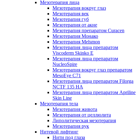
Мезотерапия лица
Мезотерапия вокруг глаз
Мезотерапия век
Мезотерапия губ
Мезотерапия от акне
Мезотерапия препаратом Curacen
Мезотерапия Монако
Мезотерапия Melsmon
Мезотерапия лица препаратом
Viscoderm Skinko E
Мезотерапия лица препаратом
NucleoSpire
Мезотерапия вокруг глаз препаратом
MesoEye С71
Мезотерапия лица препаратом Filorga
NCTF 135 HA
Мезотерапия лица препаратом Apriline
Skin Line
Мезотерапия тела
Мезотерапия живота
Мезотерапия от целлюлита
Липолитическая мезотерапия
Мезотерапия рук
Нитевой лифтинг
Нити под глаза