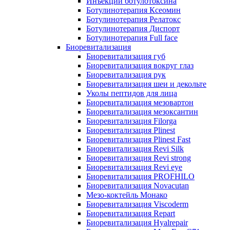
Инъекции ботулотоксина
Ботулинотерапия Ксеомин
Ботулинотерапия Релатокс
Ботулинотерапия Диспорт
Ботулинотерапия Full face
Биоревитализация
Биоревитализация губ
Биоревитализация вокруг глаз
Биоревитализация рук
Биоревитализация шеи и декольте
Уколы пептидов для лица
Биоревитализация мезовартон
Биоревитализация мезоксантин
Биоревитализация Filorga
Биоревитализация Plinest
Биоревитализация Plinest Fast
Биоревитализация Revi Silk
Биоревитализация Revi strong
Биоревитализация Revi eye
Биоревитализация PROFHILO
Биоревитализация Novacutan
Мезо-коктейль Монако
Биоревитализация Viscoderm
Биоревитализация Repart
Биоревитализация Hyalrepair