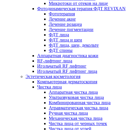
Микротоки от отеков на лице
Фотодинамическая терапия ФДТ REVIXAN
Фототерапия
Лечение акне
Лечение розацеа
Лечение пигментации
ФДТ лица
ФДТ лица и шеи
ФДТ лица, шеи, декольте
ФДТ спины
Аппаратная диагностика кожи
RF-лифтинг лица
Игольчатый RF лифтинг
Игольчатый RF лифтинг лица
Эстетическая косметология
Компьютерная дерматоскопия
Чистка лица
Аппаратная чистка лица
Ультразвуковая чистка лица
Комбинированная чистка лица
Атравматическая чистка лица
Ручная чистка лица
Механическая чистка лица
Чистка лица от черных точек
Чистка лица от угрей