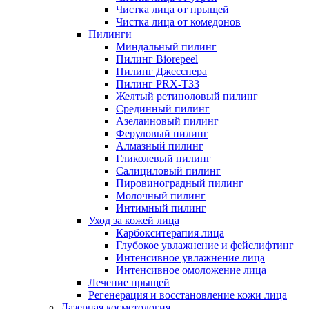
Чистка лица от прыщей
Чистка лица от комедонов
Пилинги
Миндальный пилинг
Пилинг Biorepeel
Пилинг Джесснера
Пилинг PRX-T33
Желтый ретиноловый пилинг
Срединный пилинг
Азелаиновый пилинг
Феруловый пилинг
Алмазный пилинг
Гликолевый пилинг
Салициловый пилинг
Пировиноградный пилинг
Молочный пилинг
Интимный пилинг
Уход за кожей лица
Карбокситерапия лица
Глубокое увлажнение и фейслифтинг
Интенсивное увлажнение лица
Интенсивное омоложение лица
Лечение прыщей
Регенерация и восстановление кожи лица
Лазерная косметология