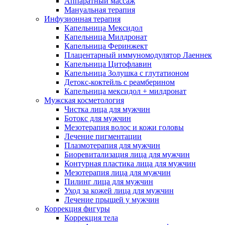
Аппаратный массаж
Мануальная терапия
Инфузионная терапия
Капельница Мексидол
Капельница Милдронат
Капельница Феринжект
Плацентарный иммуномодулятор Лаеннек
Капельница Цитофлавин
Капельница Золушка с глутатионом
Детокс-коктейль с реамберином
Капельница мексидол + милдронат
Мужская косметология
Чистка лица для мужчин
Ботокс для мужчин
Мезотерапия волос и кожи головы
Лечение пигментации
Плазмотерапия для мужчин
Биоревитализация лица для мужчин
Контурная пластика лица для мужчин
Мезотерапия лица для мужчин
Пилинг лица для мужчин
Уход за кожей лица для мужчин
Лечение прыщей у мужчин
Коррекция фигуры
Коррекция тела