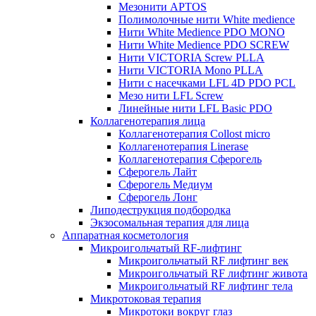
Мезонити APTOS
Полимолочные нити White medience
Нити White Medience PDO MONO
Нити White Medience PDO SCREW
Нити VICTORIA Screw PLLA
Нити VICTORIA Mono PLLA
Нити с насечками LFL 4D PDO PCL
Мезо нити LFL Screw
Линейные нити LFL Basic PDO
Коллагенотерапия лица
Коллагенотерапия Collost micro
Коллагенотерапия Linerase
Коллагенотерапия Сферогель
Сферогель Лайт
Сферогель Медиум
Сферогель Лонг
Липодеструкция подбородка
Экзосомальная терапия для лица
Аппаратная косметология
Микроигольчатый RF-лифтинг
Микроигольчатый RF лифтинг век
Микроигольчатый RF лифтинг живота
Микроигольчатый RF лифтинг тела
Микротоковая терапия
Микротоки вокруг глаз