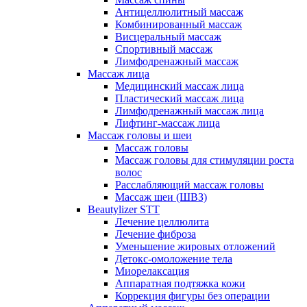
Антицеллюлитный массаж
Комбинированный массаж
Висцеральный массаж
Спортивный массаж
Лимфодренажный массаж
Массаж лица
Медицинский массаж лица
Пластический массаж лица
Лимфодренажный массаж лица
Лифтинг-массаж лица
Массаж головы и шеи
Массаж головы
Массаж головы для стимуляции роста
волос
Расслабляющий массаж головы
Массаж шеи (ШВЗ)
Beautylizer STT
Лечение целлюлита
Лечение фиброза
Уменьшение жировых отложений
Детокс-омоложение тела
Миорелаксация
Аппаратная подтяжка кожи
Коррекция фигуры без операции