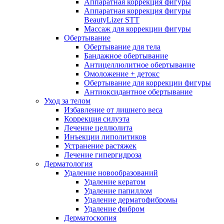
Аппаратная коррекция фигуры
Аппаратная коррекция фигуры
BeautyLizer STT
Массаж для коррекции фигуры
Обертывание
Обертывание для тела
Бандажное обертывание
Антицеллюлитное обертывание
Омоложение + детокс
Обертывание для коррекции фигуры
Антиоксидантное обертывание
Уход за телом
Избавление от лишнего веса
Коррекция силуэта
Лечение целлюлита
Инъекции липолитиков
Устранение растяжек
Лечение гипергидроза
Дерматология
Удаление новообразований
Удаление кератом
Удаление папиллом
Удаление дерматофибромы
Удаление фибром
Дерматоскопия