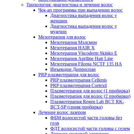
Трихология: диагностика и лечение волос
Чек-ап программы при выпадении волос
Диагностика выпадения волос у
женщин
Диагностика выпадения волос у
мужчин
Мезотерапия для волос
Мезотерапия Мэлсмон
Мезотерапия HAIR X
Мезотерапия Viscoderm Skinko E
Мезотерапия Apriline Hair Line
Мезотерапия Filorga NCTF 135 HA
Инъекции Дипроспан
PRP плазмотерапия для волос
PRP плазмотерапия Cellenis
PRP плазмотерапия Cortexil
Плазмотерапия для волос (1 пробирка)
Плазмотерапия для волос (2 пробирки)
Плазмотерапия Regen Lab BCT RK-
BCT-SP (синяя пробирка)
Лечение волос лазером
ФБМ волосистой части головы без
геля
ФДТ волосистой части головы с гелем
Лечение очаговой алопеции