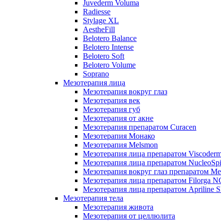
Juvederm Voluma
Radiesse
Stylage XL
AestheFill
Belotero Balance
Belotero Intense
Belotero Soft
Belotero Volume
Soprano
Мезотерапия лица
Мезотерапия вокруг глаз
Мезотерапия век
Мезотерапия губ
Мезотерапия от акне
Мезотерапия препаратом Curacen
Мезотерапия Монако
Мезотерапия Melsmon
Мезотерапия лица препаратом Viscoderm
Мезотерапия лица препаратом NucleoSpi
Мезотерапия вокруг глаз препаратом M
Мезотерапия лица препаратом Filorga 
Мезотерапия лица препаратом Apriline S
Мезотерапия тела
Мезотерапия живота
Мезотерапия от целлюлита