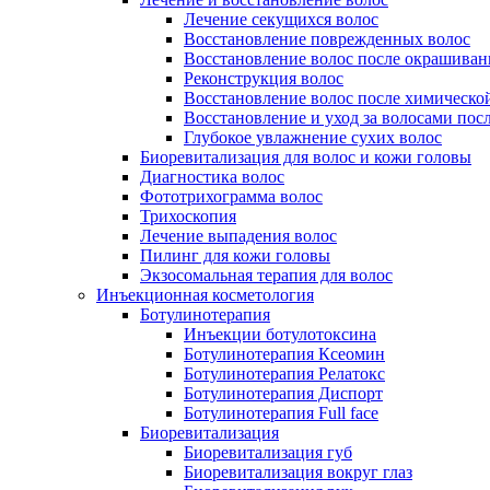
Лечение секущихся волос
Восстановление поврежденных волос
Восстановление волос после окрашиван
Реконструкция волос
Восстановление волос после химическо
Восстановление и уход за волосами пос
Глубокое увлажнение сухих волос
Биоревитализация для волос и кожи головы
Диагностика волос
Фототрихограмма волос
Трихоскопия
Лечение выпадения волос
Пилинг для кожи головы
Экзосомальная терапия для волос
Инъекционная косметология
Ботулинотерапия
Инъекции ботулотоксина
Ботулинотерапия Ксеомин
Ботулинотерапия Релатокс
Ботулинотерапия Диспорт
Ботулинотерапия Full face
Биоревитализация
Биоревитализация губ
Биоревитализация вокруг глаз