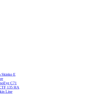
 Skinko E
re
esoEye С71
NCTF 135 HA
kin Line