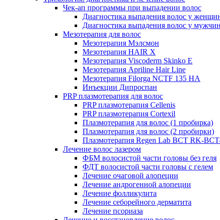
Чек-ап программы при выпадении волос
Диагностика выпадения волос у женщи
Диагностика выпадения волос у мужчи
Мезотерапия для волос
Мезотерапия Мэлсмон
Мезотерапия HAIR X
Мезотерапия Viscoderm Skinko E
Мезотерапия Apriline Hair Line
Мезотерапия Filorga NCTF 135 HA
Инъекции Дипроспан
PRP плазмотерапия для волос
PRP плазмотерапия Cellenis
PRP плазмотерапия Cortexil
Плазмотерапия для волос (1 пробирка)
Плазмотерапия для волос (2 пробирки)
Плазмотерапия Regen Lab BCT RK-BCT-
Лечение волос лазером
ФБМ волосистой части головы без геля
ФДТ волосистой части головы с гелем
Лечение очаговой алопеции
Лечение андрогенной алопеции
Лечение фолликулита
Лечение себорейного дерматита
Лечение псориаза
Лечение и восстановление волос