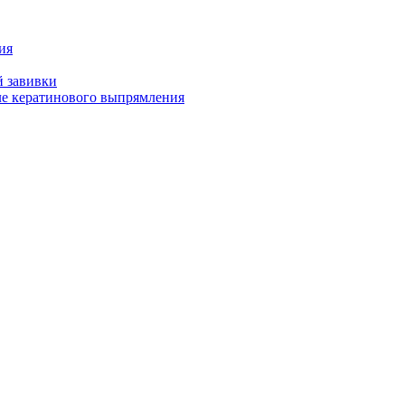
ия
й завивки
ле кератинового выпрямления