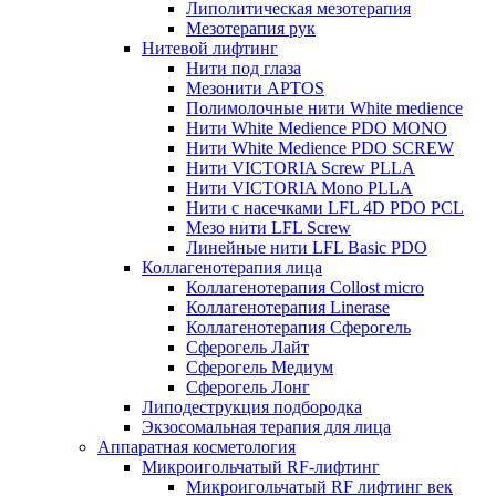
Липолитическая мезотерапия
Мезотерапия рук
Нитевой лифтинг
Нити под глаза
Мезонити APTOS
Полимолочные нити White medience
Нити White Medience PDO MONO
Нити White Medience PDO SCREW
Нити VICTORIA Screw PLLA
Нити VICTORIA Mono PLLA
Нити с насечками LFL 4D PDO PCL
Мезо нити LFL Screw
Линейные нити LFL Basic PDO
Коллагенотерапия лица
Коллагенотерапия Collost micro
Коллагенотерапия Linerase
Коллагенотерапия Сферогель
Сферогель Лайт
Сферогель Медиум
Сферогель Лонг
Липодеструкция подбородка
Экзосомальная терапия для лица
Аппаратная косметология
Микроигольчатый RF-лифтинг
Микроигольчатый RF лифтинг век