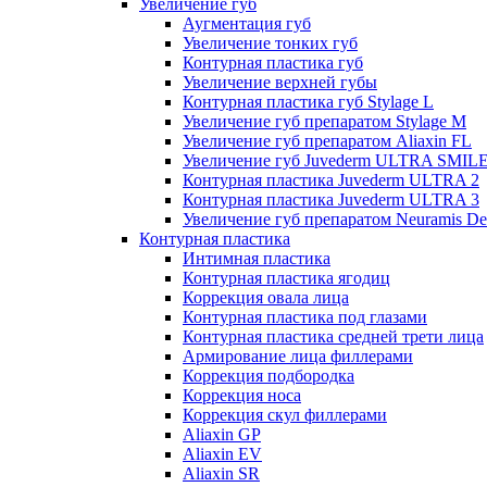
Увеличение губ
Аугментация губ
Увеличение тонких губ
Контурная пластика губ
Увеличение верхней губы
Контурная пластика губ Stylage L
Увеличение губ препаратом Stylage M
Увеличение губ препаратом Aliaxin FL
Увеличение губ Juvederm ULTRA SMIL
Контурная пластика Juvederm ULTRA 2
Контурная пластика Juvederm ULTRA 3
Увеличение губ препаратом Neuramis De
Контурная пластика
Интимная пластика
Контурная пластика ягодиц
Коррекция овала лица
Контурная пластика под глазами
Контурная пластика средней трети лица
Армирование лица филлерами
Коррекция подбородка
Коррекция носа
Коррекция скул филлерами
Aliaxin GP
Aliaxin EV
Aliaxin SR