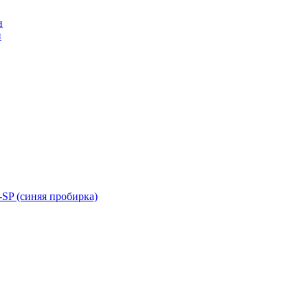
н
н
SP (синяя пробирка)