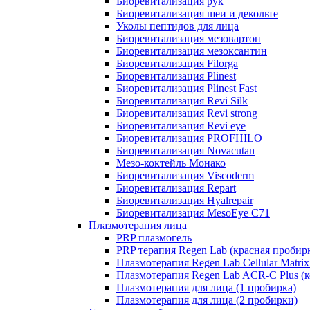
Биоревитализация рук
Биоревитализация шеи и декольте
Уколы пептидов для лица
Биоревитализация мезовартон
Биоревитализация мезоксантин
Биоревитализация Filorga
Биоревитализация Plinest
Биоревитализация Plinest Fast
Биоревитализация Revi Silk
Биоревитализация Revi strong
Биоревитализация Revi eye
Биоревитализация PROFHILO
Биоревитализация Novacutan
Мезо-коктейль Монако
Биоревитализация Viscoderm
Биоревитализация Repart
Биоревитализация Hyalrepair
Биоревитализация MesoEye C71
Плазмотерапия лица
PRP плазмогель
PRP терапия Regen Lab (красная пробир
Плазмотерапия Regen Lab Cellular Matrix
Плазмотерапия Regen Lab ACR-C Plus (к
Плазмотерапия для лица (1 пробирка)
Плазмотерапия для лица (2 пробирки)