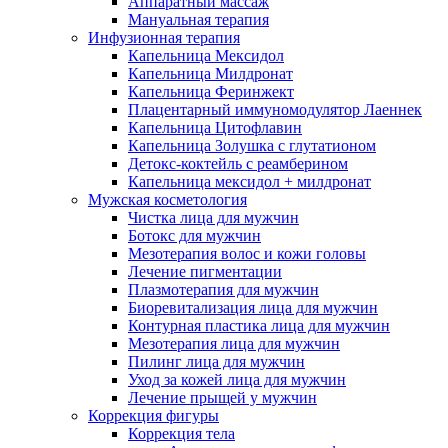
Аппаратный массаж
Мануальная терапия
Инфузионная терапия
Капельница Мексидол
Капельница Милдронат
Капельница Феринжект
Плацентарный иммуномодулятор Лаеннек
Капельница Цитофлавин
Капельница Золушка с глутатионом
Детокс-коктейль с реамберином
Капельница мексидол + милдронат
Мужская косметология
Чистка лица для мужчин
Ботокс для мужчин
Мезотерапия волос и кожи головы
Лечение пигментации
Плазмотерапия для мужчин
Биоревитализация лица для мужчин
Контурная пластика лица для мужчин
Мезотерапия лица для мужчин
Пилинг лица для мужчин
Уход за кожей лица для мужчин
Лечение прыщей у мужчин
Коррекция фигуры
Коррекция тела