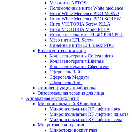
Мезонити APTOS
Полимолочные нити White medience
Нити White Medience PDO MONO
Нити White Medience PDO SCREW
Нити VICTORIA Screw PLLA
Нити VICTORIA Mono PLLA
Нити с насечками LFL 4D PDO PCL
Мезо нити LFL Screw
Линейные нити LFL Basic PDO
Коллагенотерапия лица
Коллагенотерапия Collost micro
Коллагенотерапия Linerase
Коллагенотерапия Сферогель
Сферогель Лайт
Сферогель Медиум
Сферогель Лонг
Липодеструкция подбородка
Экзосомальная терапия для лица
Аппаратная косметология
Микроигольчатый RF-лифтинг
Микроигольчатый RF лифтинг век
Микроигольчатый RF лифтинг живота
Микроигольчатый RF лифтинг тела
Микротоковая терапия
Микротоки вокруг глаз