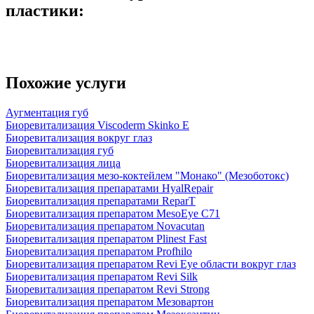
пластики:
Похожие услуги
Аугментация губ
Биоревитализация Viscoderm Skinko Е
Биоревитализация вокруг глаз
Биоревитализация губ
Биоревитализация лица
Биоревитализация мезо-коктейлем "Монако" (Мезоботокс)
Биоревитализация препаратами HyalRepair
Биоревитализация препаратами ReparT
Биоревитализация препаратом MesoEye C71
Биоревитализация препаратом Novacutan
Биоревитализация препаратом Plinest Fast
Биоревитализация препаратом Profhilo
Биоревитализация препаратом Revi Eye области вокруг глаз
Биоревитализация препаратом Revi Silk
Биоревитализация препаратом Revi Strong
Биоревитализация препаратом Мезовартон