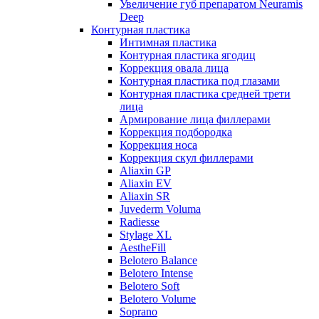
Увеличение губ препаратом Neuramis
Deep
Контурная пластика
Интимная пластика
Контурная пластика ягодиц
Коррекция овала лица
Контурная пластика под глазами
Контурная пластика средней трети
лица
Армирование лица филлерами
Коррекция подбородка
Коррекция носа
Коррекция скул филлерами
Aliaxin GP
Aliaxin EV
Aliaxin SR
Juvederm Voluma
Radiesse
Stylage XL
AestheFill
Belotero Balance
Belotero Intense
Belotero Soft
Belotero Volume
Soprano