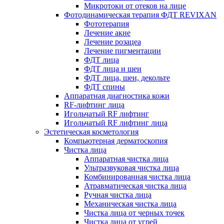
Микротоки от отеков на лице
Фотодинамическая терапия ФДТ REVIXAN
Фототерапия
Лечение акне
Лечение розацеа
Лечение пигментации
ФДТ лица
ФДТ лица и шеи
ФДТ лица, шеи, декольте
ФДТ спины
Аппаратная диагностика кожи
RF-лифтинг лица
Игольчатый RF лифтинг
Игольчатый RF лифтинг лица
Эстетическая косметология
Компьютерная дерматоскопия
Чистка лица
Аппаратная чистка лица
Ультразвуковая чистка лица
Комбинированная чистка лица
Атравматическая чистка лица
Ручная чистка лица
Механическая чистка лица
Чистка лица от черных точек
Чистка лица от угрей