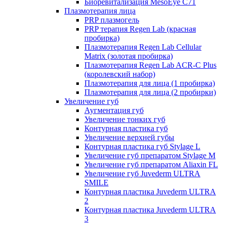
Биоревитализация MesoEye C71
Плазмотерапия лица
PRP плазмогель
PRP терапия Regen Lab (красная
пробирка)
Плазмотерапия Regen Lab Cellular
Matrix (золотая пробирка)
Плазмотерапия Regen Lab ACR-C Plus
(королевский набор)
Плазмотерапия для лица (1 пробирка)
Плазмотерапия для лица (2 пробирки)
Увеличение губ
Аугментация губ
Увеличение тонких губ
Контурная пластика губ
Увеличение верхней губы
Контурная пластика губ Stylage L
Увеличение губ препаратом Stylage M
Увеличение губ препаратом Aliaxin FL
Увеличение губ Juvederm ULTRA
SMILE
Контурная пластика Juvederm ULTRA
2
Контурная пластика Juvederm ULTRA
3