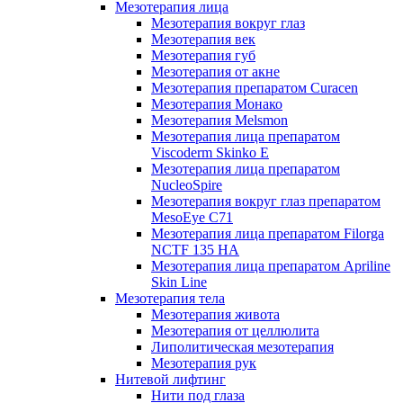
Мезотерапия лица
Мезотерапия вокруг глаз
Мезотерапия век
Мезотерапия губ
Мезотерапия от акне
Мезотерапия препаратом Curacen
Мезотерапия Монако
Мезотерапия Melsmon
Мезотерапия лица препаратом
Viscoderm Skinko E
Мезотерапия лица препаратом
NucleoSpire
Мезотерапия вокруг глаз препаратом
MesoEye С71
Мезотерапия лица препаратом Filorga
NCTF 135 HA
Мезотерапия лица препаратом Apriline
Skin Line
Мезотерапия тела
Мезотерапия живота
Мезотерапия от целлюлита
Липолитическая мезотерапия
Мезотерапия рук
Нитевой лифтинг
Нити под глаза