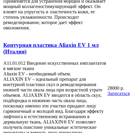
Применяется для устранения морщин и оказывает
мощный коллагеностимулирующий эффект. Он
влияет на упругость и эластичность кожи, ее
степень увлажненности. Происходит
ремоделирование, которое дает эффект
омоложения.
Контурная пластика Aliaxin EV 1 мл
(Италия)
А11.01.012 Введение искусственных имплантатов
в мягкие ткани
Aliaxin EV - необходимый объем.
ALIAXIN EV – идеальный препарат для
контурной пластики скул и ремоделирования
28000 р.
нижней части овала лица при возрастной утрате
Записаться
объемов. ALIAXIN EV вводится в область скул,
подбородка и нижнюю часть овала лица,
поскольку именно эти участки придают лицу
гармоничный и молодой вид. Благодаря эффекту
лифтинга и естественному встраиванию в
дермальную ткань, ALIAXIN® EV позволяет
получить поистине уникальные эстетические
результаты и вернуть лицу природную