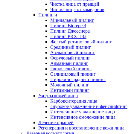
Чистка лица от прыщей
Чистка лица от комедонов
Пилинги
Миндальный пилинг
Пилинг Biorepeel
Пилинг Джесснера
Пилинг PRX-T33
Желтый ретиноловый пилинг
Срединный пилинг
Азелаиновый пилинг
Феруловый пилинг
Алмазный пилинг
Гликолевый пилинг
Салициловый пилинг
Пировиноградный пилинг
Молочный пилинг
Интимный пилинг
Уход за кожей лица
Карбокситерапия лица
Глубокое увлажнение и фейслифтинг
Интенсивное увлажнение лица
Интенсивное омоложение лица
Лечение прыщей
Регенерация и восстановление кожи лица
Лазерная косметология