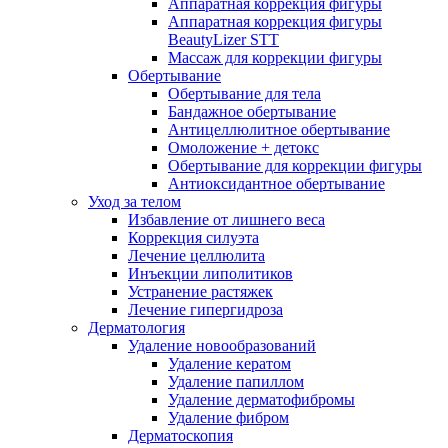
Аппаратная коррекция фигуры
Аппаратная коррекция фигуры
BeautyLizer STT
Массаж для коррекции фигуры
Обертывание
Обертывание для тела
Бандажное обертывание
Антицеллюлитное обертывание
Омоложение + детокс
Обертывание для коррекции фигуры
Антиоксидантное обертывание
Уход за телом
Избавление от лишнего веса
Коррекция силуэта
Лечение целлюлита
Инъекции липолитиков
Устранение растяжек
Лечение гипергидроза
Дерматология
Удаление новообразований
Удаление кератом
Удаление папиллом
Удаление дерматофибромы
Удаление фибром
Дерматоскопия