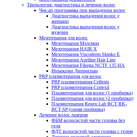
Трихология: диагностика и лечение волос
Чек-ап программы при выпадении волос
Диагностика выпадения волос у
женщин
Диагностика выпадения волос у
мужчин
Мезотерапия для волос
Мезотерапия Мэлсмон
Мезотерапия HAIR X
Мезотерапия Viscoderm Skinko E
Мезотерапия Apriline Hair Line
Мезотерапия Filorga NCTF 135 HA
Инъекции Дипроспан
PRP плазмотерапия для волос
PRP плазмотерапия Cellenis
PRP плазмотерапия Cortexil
Плазмотерапия для волос (1 пробирка)
Плазмотерапия для волос (2 пробирки)
Плазмотерапия Regen Lab BCT RK-
BCT-SP (синяя пробирка)
Лечение волос лазером
ФБМ волосистой части головы без
геля
ФДТ волосистой части головы с гелем
Лечение очаговой алопеции