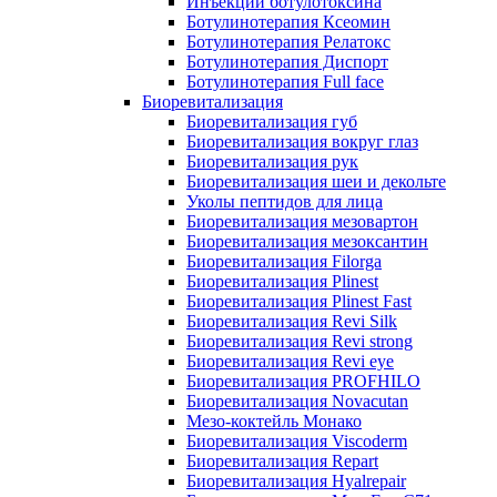
Инъекции ботулотоксина
Ботулинотерапия Ксеомин
Ботулинотерапия Релатокс
Ботулинотерапия Диспорт
Ботулинотерапия Full face
Биоревитализация
Биоревитализация губ
Биоревитализация вокруг глаз
Биоревитализация рук
Биоревитализация шеи и декольте
Уколы пептидов для лица
Биоревитализация мезовартон
Биоревитализация мезоксантин
Биоревитализация Filorga
Биоревитализация Plinest
Биоревитализация Plinest Fast
Биоревитализация Revi Silk
Биоревитализация Revi strong
Биоревитализация Revi eye
Биоревитализация PROFHILO
Биоревитализация Novacutan
Мезо-коктейль Монако
Биоревитализация Viscoderm
Биоревитализация Repart
Биоревитализация Hyalrepair