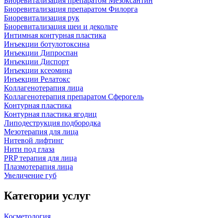
Биоревитализация препаратом Мезоксантин
Биоревитализация препаратом Филорга
Биоревитализация рук
Биоревитализация шеи и декольте
Интимная контурная пластика
Инъекции ботулотоксина
Инъекции Дипроспан
Инъекции Диспорт
Инъекции ксеомина
Инъекции Релатокс
Коллагенотерапия лица
Коллагенотерапия препаратом Сферогель
Контурная пластика
Контурная пластика ягодиц
Липодеструкция подбородка
Мезотерапия для лица
Нитевой лифтинг
Нити под глаза
PRP терапия для лица
Плазмотерапия лица
Увеличение губ
Категории услуг
Косметология