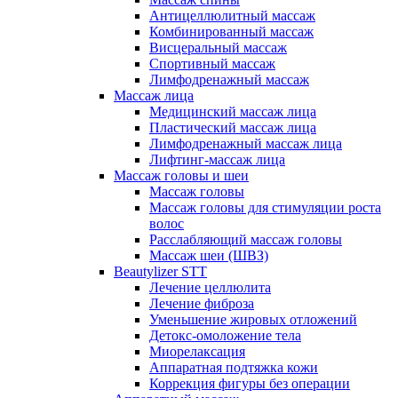
Антицеллюлитный массаж
Комбинированный массаж
Висцеральный массаж
Спортивный массаж
Лимфодренажный массаж
Массаж лица
Медицинский массаж лица
Пластический массаж лица
Лимфодренажный массаж лица
Лифтинг-массаж лица
Массаж головы и шеи
Массаж головы
Массаж головы для стимуляции роста
волос
Расслабляющий массаж головы
Массаж шеи (ШВЗ)
Beautylizer STT
Лечение целлюлита
Лечение фиброза
Уменьшение жировых отложений
Детокс-омоложение тела
Миорелаксация
Аппаратная подтяжка кожи
Коррекция фигуры без операции