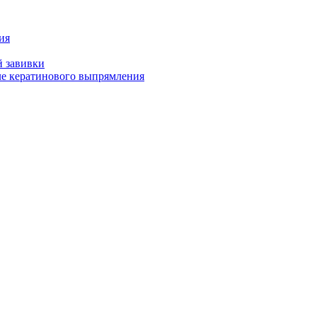
ия
й завивки
ле кератинового выпрямления