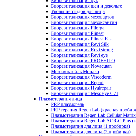
Биоревитализация рук
Биоревитализация шеи и декольте
Уколы пептидов для лица
Биоревитализация мезовартон
Биоревитализация мезоксантин
Биоревитализация Filorga
Биоревитализация Plinest
Биоревитализация Plinest Fast
Биоревитализация Revi Silk
Биоревитализация Revi strong
Биоревитализация Revi eye
Биоревитализация PROFHILO
Биоревитализация Novacutan
Мезо-коктейль Монако
Биоревитализация Viscoderm
Биоревитализация Repart
Биоревитализация Hyalrepair
Биоревитализация MesoEye C71
Плазмотерапия лица
PRP плазмогель
PRP терапия Regen Lab (красная пробир
Плазмотерапия Regen Lab Cellular Matrix
Плазмотерапия Regen Lab ACR-C Plus (к
Плазмотерапия для лица (1 пробирка)
Плазмотерапия для лица (2 пробирки)