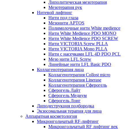
Липолитическая мезотерапия
Мезотерапия рук
Нитевой лифтинг
Нити под глаза
Мезонити APTOS
Полимолочные нити White medience
Нити White Medience PDO MONO
Нити White Medience PDO SCREW
Нити VICTORIA Screw PLLA
Нити VICTORIA Mono PLLA
Нити с насечками LFL 4D PDO PCL
Мезо нити LFL Screw
Линейные нити LFL Basic PDO
Коллагенотерапия лица
Коллагенотерапия Collost micro
Коллагенотерапия Linerase
Коллагенотерапия Сферогель
Сферогель Лайт
Сферогель Медиум
Сферогель Лонг
Липодеструкция подбородка
Экзосомальная терапия для лица
Аппаратная косметология
Микроигольчатый RF-лифтинг
Микроигольчатый RF лифтинг век