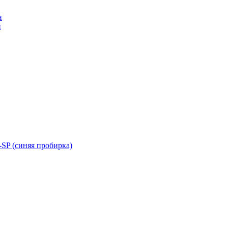
н
н
SP (синяя пробирка)