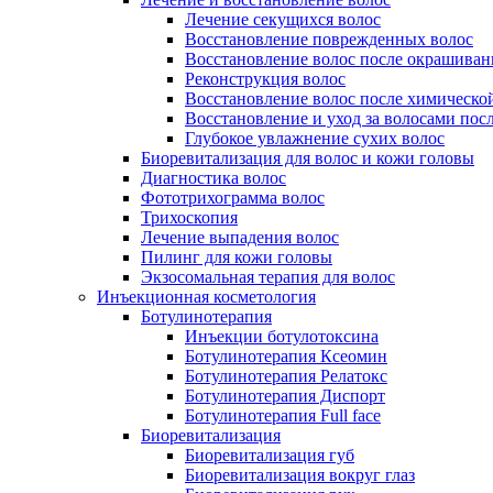
Лечение секущихся волос
Восстановление поврежденных волос
Восстановление волос после окрашиван
Реконструкция волос
Восстановление волос после химическо
Восстановление и уход за волосами пос
Глубокое увлажнение сухих волос
Биоревитализация для волос и кожи головы
Диагностика волос
Фототрихограмма волос
Трихоскопия
Лечение выпадения волос
Пилинг для кожи головы
Экзосомальная терапия для волос
Инъекционная косметология
Ботулинотерапия
Инъекции ботулотоксина
Ботулинотерапия Ксеомин
Ботулинотерапия Релатокс
Ботулинотерапия Диспорт
Ботулинотерапия Full face
Биоревитализация
Биоревитализация губ
Биоревитализация вокруг глаз