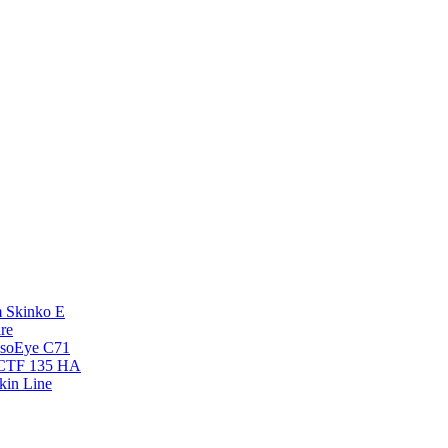
 Skinko E
re
esoEye С71
NCTF 135 HA
kin Line