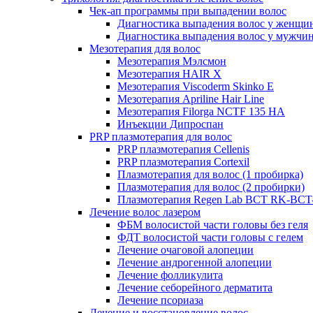
Чек-ап программы при выпадении волос
Диагностика выпадения волос у женщи
Диагностика выпадения волос у мужчи
Мезотерапия для волос
Мезотерапия Мэлсмон
Мезотерапия HAIR X
Мезотерапия Viscoderm Skinko E
Мезотерапия Apriline Hair Line
Мезотерапия Filorga NCTF 135 HA
Инъекции Дипроспан
PRP плазмотерапия для волос
PRP плазмотерапия Cellenis
PRP плазмотерапия Cortexil
Плазмотерапия для волос (1 пробирка)
Плазмотерапия для волос (2 пробирки)
Плазмотерапия Regen Lab BCT RK-BCT-
Лечение волос лазером
ФБМ волосистой части головы без геля
ФДТ волосистой части головы с гелем
Лечение очаговой алопеции
Лечение андрогенной алопеции
Лечение фолликулита
Лечение себорейного дерматита
Лечение псориаза
Лечение и восстановление волос