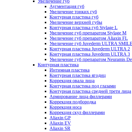
Увеличение губ
Аугментация губ
Увеличение тонких губ
Контурная пластика губ
Увеличение верхней губы
Контурная пластика губ Stylage L
Увеличение губ препаратом Stylage M
Увеличение губ препаратом Aliaxin FL
Увеличение губ Juvederm ULTRA SMIL
Контурная пластика Juvederm ULTRA 2
Контурная пластика Juvederm ULTRA 3
Увеличение губ препаратом Neuramis De
Контурная пластика
Интимная пластика
Контурная пластика ягодиц
Коррекция овала лица
Контурная пластика под глазами
Контурная пластика средней трети лица
Армирование лица филлерами
Коррекция подбородка
Коррекция носа
Коррекция скул филлерами
Aliaxin GP
Aliaxin EV
Aliaxin SR