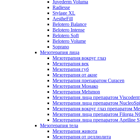
Juvederm Voluma
Radiesse
Stylage XL
AestheFill
Belotero Balance
Belotero Intense
Belotero Soft
Belotero Volume
Soprano
Мезотерапия лица
Мезотерапия вокруг глаз
Мезотерапия век
Мезотерапия губ
Мезотерапия от акне
Мезотерапия препаратом Curacen
Мезотерапия Монако
Мезотерапия Melsmon
Мезотерапия лица препаратом Viscoderm
Мезотерапия лица препаратом NucleoSpi
Мезотерапия вокруг глаз препаратом M
Мезотерапия лица препаратом Filorga 
Мезотерапия лица препаратом Apriline S
Мезотерапия тела
Мезотерапия живота
Мезотерапия от целлюлита