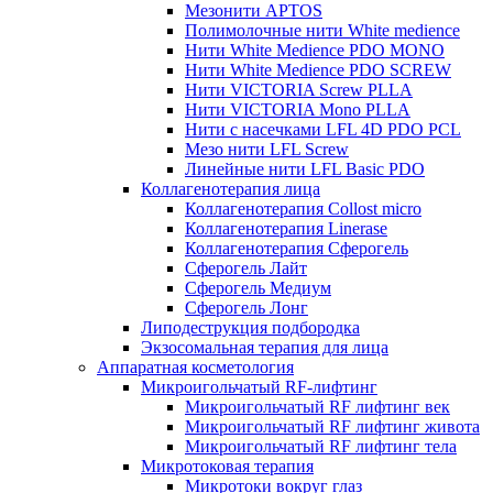
Мезонити APTOS
Полимолочные нити White medience
Нити White Medience PDO MONO
Нити White Medience PDO SCREW
Нити VICTORIA Screw PLLA
Нити VICTORIA Mono PLLA
Нити с насечками LFL 4D PDO PCL
Мезо нити LFL Screw
Линейные нити LFL Basic PDO
Коллагенотерапия лица
Коллагенотерапия Collost micro
Коллагенотерапия Linerase
Коллагенотерапия Сферогель
Сферогель Лайт
Сферогель Медиум
Сферогель Лонг
Липодеструкция подбородка
Экзосомальная терапия для лица
Аппаратная косметология
Микроигольчатый RF-лифтинг
Микроигольчатый RF лифтинг век
Микроигольчатый RF лифтинг живота
Микроигольчатый RF лифтинг тела
Микротоковая терапия
Микротоки вокруг глаз