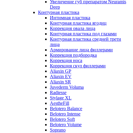
Увеличение губ препаратом Neuramis
Deep
Контурная пластика
Интимная пластика
Контурная пластика ягодиц
Коррекция овала лица
Контурная пластика под глазами
Контурная пластика средней трети
лица
Армирование лица филлерами
Коррекция подбородка
Коррекция носа
Коррекция скул филлерами
Aliaxin GP
Aliaxin EV
Aliaxin SR
Juvederm Voluma
Radiesse
Stylage XL
AestheFill
Belotero Balance
Belotero Intense
Belotero Soft
Belotero Volume
Soprano