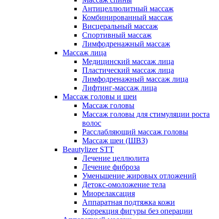
Антицеллюлитный массаж
Комбинированный массаж
Висцеральный массаж
Спортивный массаж
Лимфодренажный массаж
Массаж лица
Медицинский массаж лица
Пластический массаж лица
Лимфодренажный массаж лица
Лифтинг-массаж лица
Массаж головы и шеи
Массаж головы
Массаж головы для стимуляции роста
волос
Расслабляющий массаж головы
Массаж шеи (ШВЗ)
Beautylizer STT
Лечение целлюлита
Лечение фиброза
Уменьшение жировых отложений
Детокс-омоложение тела
Миорелаксация
Аппаратная подтяжка кожи
Коррекция фигуры без операции