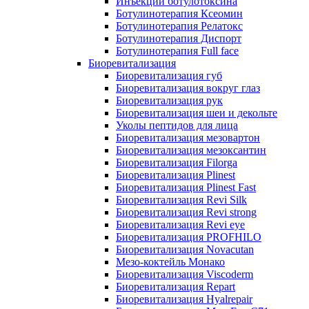
Инъекции ботулотоксина
Ботулинотерапия Ксеомин
Ботулинотерапия Релатокс
Ботулинотерапия Диспорт
Ботулинотерапия Full face
Биоревитализация
Биоревитализация губ
Биоревитализация вокруг глаз
Биоревитализация рук
Биоревитализация шеи и декольте
Уколы пептидов для лица
Биоревитализация мезовартон
Биоревитализация мезоксантин
Биоревитализация Filorga
Биоревитализация Plinest
Биоревитализация Plinest Fast
Биоревитализация Revi Silk
Биоревитализация Revi strong
Биоревитализация Revi eye
Биоревитализация PROFHILO
Биоревитализация Novacutan
Мезо-коктейль Монако
Биоревитализация Viscoderm
Биоревитализация Repart
Биоревитализация Hyalrepair