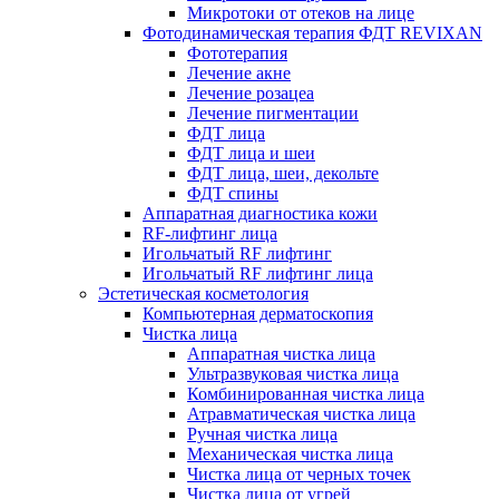
Микротоки от отеков на лице
Фотодинамическая терапия ФДТ REVIXAN
Фототерапия
Лечение акне
Лечение розацеа
Лечение пигментации
ФДТ лица
ФДТ лица и шеи
ФДТ лица, шеи, декольте
ФДТ спины
Аппаратная диагностика кожи
RF-лифтинг лица
Игольчатый RF лифтинг
Игольчатый RF лифтинг лица
Эстетическая косметология
Компьютерная дерматоскопия
Чистка лица
Аппаратная чистка лица
Ультразвуковая чистка лица
Комбинированная чистка лица
Атравматическая чистка лица
Ручная чистка лица
Механическая чистка лица
Чистка лица от черных точек
Чистка лица от угрей