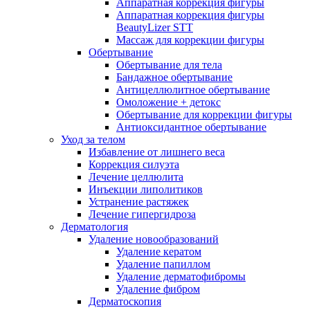
Аппаратная коррекция фигуры
Аппаратная коррекция фигуры
BeautyLizer STT
Массаж для коррекции фигуры
Обертывание
Обертывание для тела
Бандажное обертывание
Антицеллюлитное обертывание
Омоложение + детокс
Обертывание для коррекции фигуры
Антиоксидантное обертывание
Уход за телом
Избавление от лишнего веса
Коррекция силуэта
Лечение целлюлита
Инъекции липолитиков
Устранение растяжек
Лечение гипергидроза
Дерматология
Удаление новообразований
Удаление кератом
Удаление папиллом
Удаление дерматофибромы
Удаление фибром
Дерматоскопия