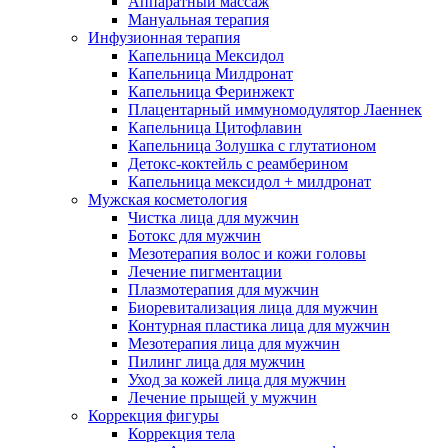
Аппаратный массаж
Мануальная терапия
Инфузионная терапия
Капельница Мексидол
Капельница Милдронат
Капельница Феринжект
Плацентарный иммуномодулятор Лаеннек
Капельница Цитофлавин
Капельница Золушка с глутатионом
Детокс-коктейль с реамберином
Капельница мексидол + милдронат
Мужская косметология
Чистка лица для мужчин
Ботокс для мужчин
Мезотерапия волос и кожи головы
Лечение пигментации
Плазмотерапия для мужчин
Биоревитализация лица для мужчин
Контурная пластика лица для мужчин
Мезотерапия лица для мужчин
Пилинг лица для мужчин
Уход за кожей лица для мужчин
Лечение прыщей у мужчин
Коррекция фигуры
Коррекция тела