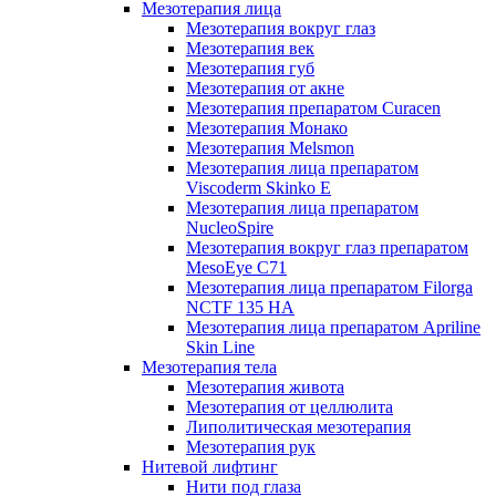
Мезотерапия лица
Мезотерапия вокруг глаз
Мезотерапия век
Мезотерапия губ
Мезотерапия от акне
Мезотерапия препаратом Curacen
Мезотерапия Монако
Мезотерапия Melsmon
Мезотерапия лица препаратом
Viscoderm Skinko E
Мезотерапия лица препаратом
NucleoSpire
Мезотерапия вокруг глаз препаратом
MesoEye С71
Мезотерапия лица препаратом Filorga
NCTF 135 HA
Мезотерапия лица препаратом Apriline
Skin Line
Мезотерапия тела
Мезотерапия живота
Мезотерапия от целлюлита
Липолитическая мезотерапия
Мезотерапия рук
Нитевой лифтинг
Нити под глаза