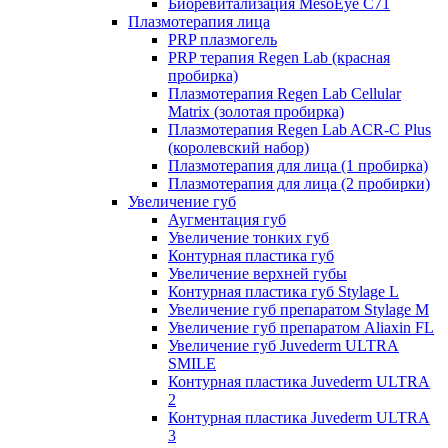
Биоревитализация MesoEye C71
Плазмотерапия лица
PRP плазмогель
PRP терапия Regen Lab (красная
пробирка)
Плазмотерапия Regen Lab Cellular
Matrix (золотая пробирка)
Плазмотерапия Regen Lab ACR-C Plus
(королевский набор)
Плазмотерапия для лица (1 пробирка)
Плазмотерапия для лица (2 пробирки)
Увеличение губ
Аугментация губ
Увеличение тонких губ
Контурная пластика губ
Увеличение верхней губы
Контурная пластика губ Stylage L
Увеличение губ препаратом Stylage M
Увеличение губ препаратом Aliaxin FL
Увеличение губ Juvederm ULTRA
SMILE
Контурная пластика Juvederm ULTRA
2
Контурная пластика Juvederm ULTRA
3