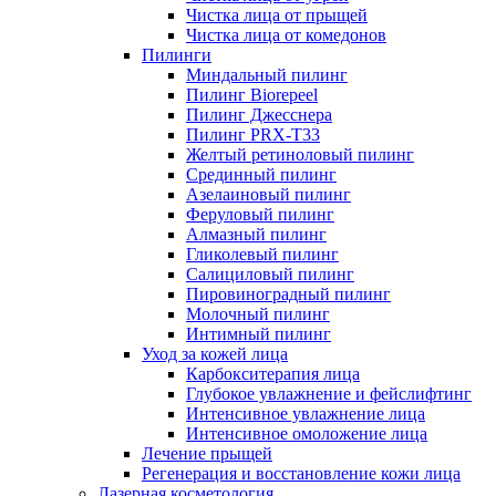
Чистка лица от прыщей
Чистка лица от комедонов
Пилинги
Миндальный пилинг
Пилинг Biorepeel
Пилинг Джесснера
Пилинг PRX-T33
Желтый ретиноловый пилинг
Срединный пилинг
Азелаиновый пилинг
Феруловый пилинг
Алмазный пилинг
Гликолевый пилинг
Салициловый пилинг
Пировиноградный пилинг
Молочный пилинг
Интимный пилинг
Уход за кожей лица
Карбокситерапия лица
Глубокое увлажнение и фейслифтинг
Интенсивное увлажнение лица
Интенсивное омоложение лица
Лечение прыщей
Регенерация и восстановление кожи лица
Лазерная косметология