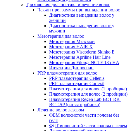
Трихология: диагностика и лечение волос
Чек-ап программы при выпадении волос
Диагностика выпадения волос у
женщин
Диагностика выпадения волос у
мужчин
Мезотерапия для волос
Мезотерапия Мэлсмон
Мезотерапия HAIR X
Мезотерапия Viscoderm Skinko E
Мезотерапия Apriline Hair Line
Мезотерапия Filorga NCTF 135 HA
Инъекции Дипроспан
PRP плазмотерапия для волос
PRP плазмотерапия Cellenis
PRP плазмотерапия Cortexil
Плазмотерапия для волос (1 пробирка)
Плазмотерапия для волос (2 пробирки)
Плазмотерапия Regen Lab BCT RK-
BCT-SP (синяя пробирка)
Лечение волос лазером
ФБМ волосистой части головы без
геля
ФДТ волосистой части головы с гелем
Лечение очаговой алопеции