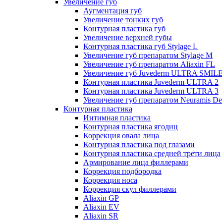
Увеличение губ
Аугментация губ
Увеличение тонких губ
Контурная пластика губ
Увеличение верхней губы
Контурная пластика губ Stylage L
Увеличение губ препаратом Stylage M
Увеличение губ препаратом Aliaxin FL
Увеличение губ Juvederm ULTRA SMIL
Контурная пластика Juvederm ULTRA 2
Контурная пластика Juvederm ULTRA 3
Увеличение губ препаратом Neuramis De
Контурная пластика
Интимная пластика
Контурная пластика ягодиц
Коррекция овала лица
Контурная пластика под глазами
Контурная пластика средней трети лица
Армирование лица филлерами
Коррекция подбородка
Коррекция носа
Коррекция скул филлерами
Aliaxin GP
Aliaxin EV
Aliaxin SR