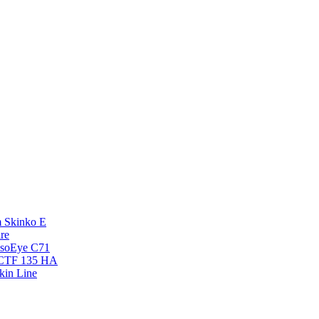
 Skinko E
re
esoEye С71
NCTF 135 HA
kin Line