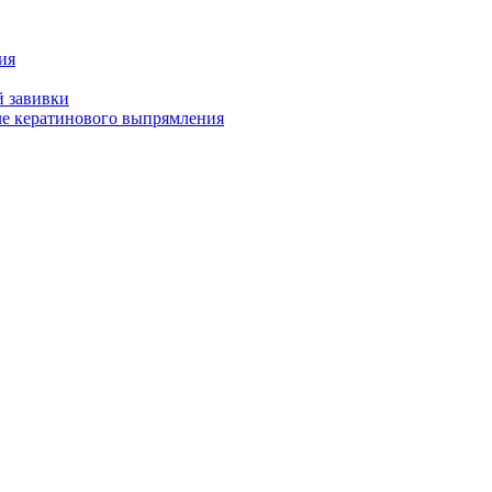
ия
й завивки
ле кератинового выпрямления