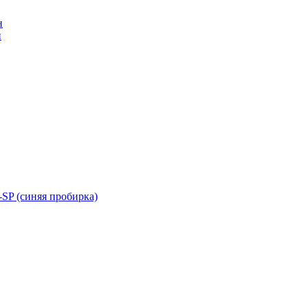
н
н
SP (синяя пробирка)