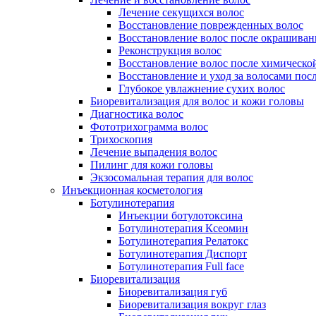
Лечение секущихся волос
Восстановление поврежденных волос
Восстановление волос после окрашиван
Реконструкция волос
Восстановление волос после химическо
Восстановление и уход за волосами пос
Глубокое увлажнение сухих волос
Биоревитализация для волос и кожи головы
Диагностика волос
Фототрихограмма волос
Трихоскопия
Лечение выпадения волос
Пилинг для кожи головы
Экзосомальная терапия для волос
Инъекционная косметология
Ботулинотерапия
Инъекции ботулотоксина
Ботулинотерапия Ксеомин
Ботулинотерапия Релатокс
Ботулинотерапия Диспорт
Ботулинотерапия Full face
Биоревитализация
Биоревитализация губ
Биоревитализация вокруг глаз