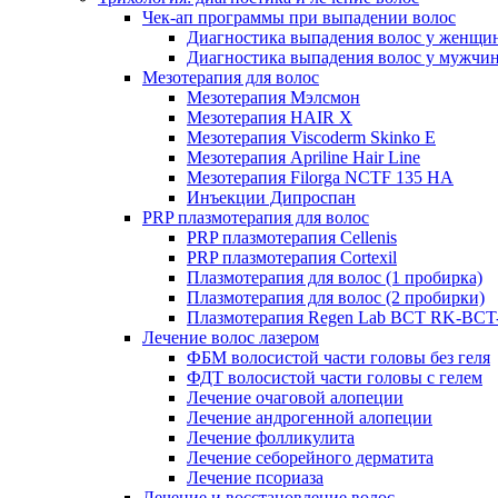
Чек-ап программы при выпадении волос
Диагностика выпадения волос у женщи
Диагностика выпадения волос у мужчи
Мезотерапия для волос
Мезотерапия Мэлсмон
Мезотерапия HAIR X
Мезотерапия Viscoderm Skinko E
Мезотерапия Apriline Hair Line
Мезотерапия Filorga NCTF 135 HA
Инъекции Дипроспан
PRP плазмотерапия для волос
PRP плазмотерапия Cellenis
PRP плазмотерапия Cortexil
Плазмотерапия для волос (1 пробирка)
Плазмотерапия для волос (2 пробирки)
Плазмотерапия Regen Lab BCT RK-BCT-
Лечение волос лазером
ФБМ волосистой части головы без геля
ФДТ волосистой части головы с гелем
Лечение очаговой алопеции
Лечение андрогенной алопеции
Лечение фолликулита
Лечение себорейного дерматита
Лечение псориаза
Лечение и восстановление волос