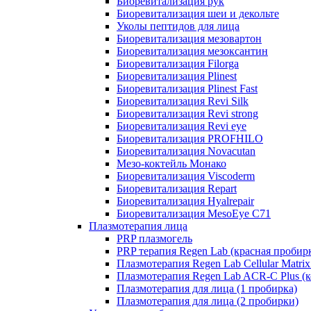
Биоревитализация рук
Биоревитализация шеи и декольте
Уколы пептидов для лица
Биоревитализация мезовартон
Биоревитализация мезоксантин
Биоревитализация Filorga
Биоревитализация Plinest
Биоревитализация Plinest Fast
Биоревитализация Revi Silk
Биоревитализация Revi strong
Биоревитализация Revi eye
Биоревитализация PROFHILO
Биоревитализация Novacutan
Мезо-коктейль Монако
Биоревитализация Viscoderm
Биоревитализация Repart
Биоревитализация Hyalrepair
Биоревитализация MesoEye C71
Плазмотерапия лица
PRP плазмогель
PRP терапия Regen Lab (красная пробир
Плазмотерапия Regen Lab Cellular Matrix
Плазмотерапия Regen Lab ACR-C Plus (к
Плазмотерапия для лица (1 пробирка)
Плазмотерапия для лица (2 пробирки)