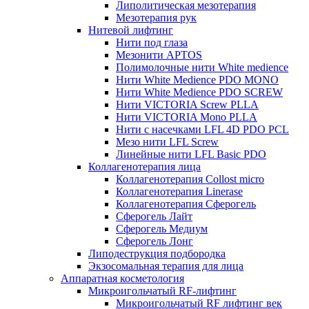
Липолитическая мезотерапия
Мезотерапия рук
Нитевой лифтинг
Нити под глаза
Мезонити APTOS
Полимолочные нити White medience
Нити White Medience PDO MONO
Нити White Medience PDO SCREW
Нити VICTORIA Screw PLLA
Нити VICTORIA Mono PLLA
Нити с насечками LFL 4D PDO PCL
Мезо нити LFL Screw
Линейные нити LFL Basic PDO
Коллагенотерапия лица
Коллагенотерапия Collost micro
Коллагенотерапия Linerase
Коллагенотерапия Сферогель
Сферогель Лайт
Сферогель Медиум
Сферогель Лонг
Липодеструкция подбородка
Экзосомальная терапия для лица
Аппаратная косметология
Микроигольчатый RF-лифтинг
Микроигольчатый RF лифтинг век