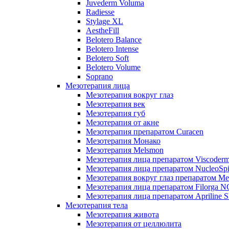
Juvederm Voluma
Radiesse
Stylage XL
AestheFill
Belotero Balance
Belotero Intense
Belotero Soft
Belotero Volume
Soprano
Мезотерапия лица
Мезотерапия вокруг глаз
Мезотерапия век
Мезотерапия губ
Мезотерапия от акне
Мезотерапия препаратом Curacen
Мезотерапия Монако
Мезотерапия Melsmon
Мезотерапия лица препаратом Viscoderm
Мезотерапия лица препаратом NucleoSpi
Мезотерапия вокруг глаз препаратом M
Мезотерапия лица препаратом Filorga 
Мезотерапия лица препаратом Apriline S
Мезотерапия тела
Мезотерапия живота
Мезотерапия от целлюлита