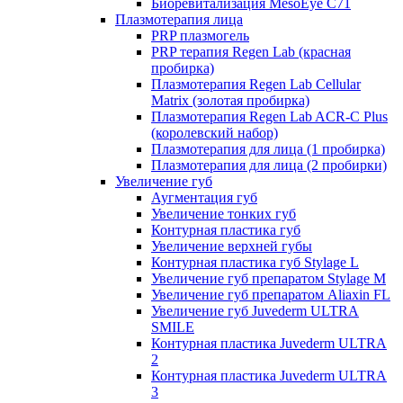
Биоревитализация MesoEye C71
Плазмотерапия лица
PRP плазмогель
PRP терапия Regen Lab (красная
пробирка)
Плазмотерапия Regen Lab Cellular
Matrix (золотая пробирка)
Плазмотерапия Regen Lab ACR-C Plus
(королевский набор)
Плазмотерапия для лица (1 пробирка)
Плазмотерапия для лица (2 пробирки)
Увеличение губ
Аугментация губ
Увеличение тонких губ
Контурная пластика губ
Увеличение верхней губы
Контурная пластика губ Stylage L
Увеличение губ препаратом Stylage M
Увеличение губ препаратом Aliaxin FL
Увеличение губ Juvederm ULTRA
SMILE
Контурная пластика Juvederm ULTRA
2
Контурная пластика Juvederm ULTRA
3