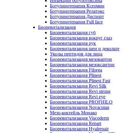
Инъекции ботулотоксина
Ботулинотерапия Ксеомин
Ботулинотерапия Релатокс
Ботулинотерапия Диспорт
Ботулинотерапия Full face
Биоревитализация
Биоревитализация губ
Биоревитализация вокруг глаз
Биоревитализация рук
Биоревитализация шеи и декольте
Уколы пептидов для лица
Биоревитализация мезовартон
Биоревитализация мезоксантин
Биоревитализация Filorga
Биоревитализация Plinest
Биоревитализация Plinest Fast
Биоревитализация Revi Silk
Биоревитализация Revi strong
Биоревитализация Revi eye
Биоревитализация PROFHILO
Биоревитализация Novacutan
Мезо-коктейль Монако
Биоревитализация Viscoderm
Биоревитализация Repart
Биоревитализация Hyalrepair