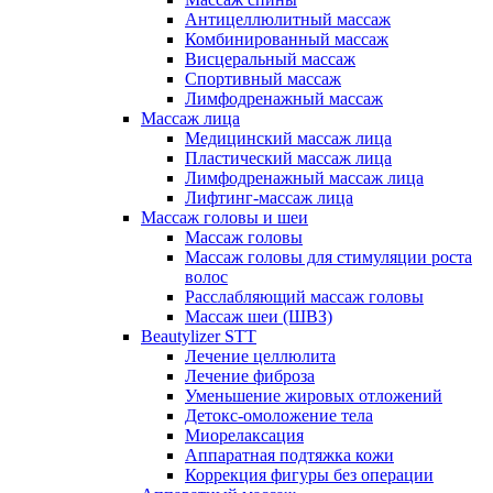
Антицеллюлитный массаж
Комбинированный массаж
Висцеральный массаж
Спортивный массаж
Лимфодренажный массаж
Массаж лица
Медицинский массаж лица
Пластический массаж лица
Лимфодренажный массаж лица
Лифтинг-массаж лица
Массаж головы и шеи
Массаж головы
Массаж головы для стимуляции роста
волос
Расслабляющий массаж головы
Массаж шеи (ШВЗ)
Beautylizer STT
Лечение целлюлита
Лечение фиброза
Уменьшение жировых отложений
Детокс-омоложение тела
Миорелаксация
Аппаратная подтяжка кожи
Коррекция фигуры без операции