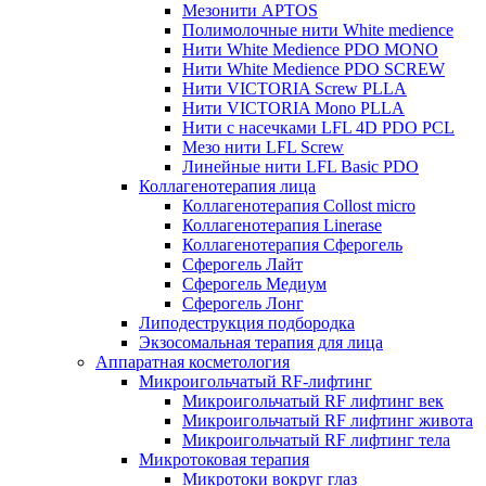
Мезонити APTOS
Полимолочные нити White medience
Нити White Medience PDO MONO
Нити White Medience PDO SCREW
Нити VICTORIA Screw PLLA
Нити VICTORIA Mono PLLA
Нити с насечками LFL 4D PDO PCL
Мезо нити LFL Screw
Линейные нити LFL Basic PDO
Коллагенотерапия лица
Коллагенотерапия Collost micro
Коллагенотерапия Linerase
Коллагенотерапия Сферогель
Сферогель Лайт
Сферогель Медиум
Сферогель Лонг
Липодеструкция подбородка
Экзосомальная терапия для лица
Аппаратная косметология
Микроигольчатый RF-лифтинг
Микроигольчатый RF лифтинг век
Микроигольчатый RF лифтинг живота
Микроигольчатый RF лифтинг тела
Микротоковая терапия
Микротоки вокруг глаз