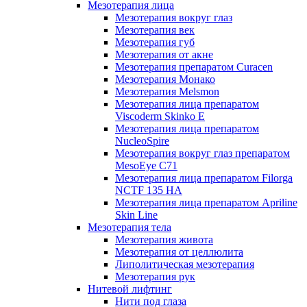
Мезотерапия лица
Мезотерапия вокруг глаз
Мезотерапия век
Мезотерапия губ
Мезотерапия от акне
Мезотерапия препаратом Curacen
Мезотерапия Монако
Мезотерапия Melsmon
Мезотерапия лица препаратом
Viscoderm Skinko E
Мезотерапия лица препаратом
NucleoSpire
Мезотерапия вокруг глаз препаратом
MesoEye С71
Мезотерапия лица препаратом Filorga
NCTF 135 HA
Мезотерапия лица препаратом Apriline
Skin Line
Мезотерапия тела
Мезотерапия живота
Мезотерапия от целлюлита
Липолитическая мезотерапия
Мезотерапия рук
Нитевой лифтинг
Нити под глаза