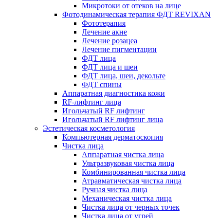
Микротоки от отеков на лице
Фотодинамическая терапия ФДТ REVIXAN
Фототерапия
Лечение акне
Лечение розацеа
Лечение пигментации
ФДТ лица
ФДТ лица и шеи
ФДТ лица, шеи, декольте
ФДТ спины
Аппаратная диагностика кожи
RF-лифтинг лица
Игольчатый RF лифтинг
Игольчатый RF лифтинг лица
Эстетическая косметология
Компьютерная дерматоскопия
Чистка лица
Аппаратная чистка лица
Ультразвуковая чистка лица
Комбинированная чистка лица
Атравматическая чистка лица
Ручная чистка лица
Механическая чистка лица
Чистка лица от черных точек
Чистка лица от угрей