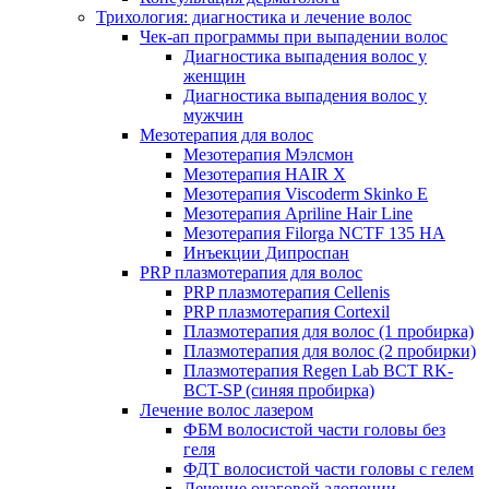
Трихология: диагностика и лечение волос
Чек-ап программы при выпадении волос
Диагностика выпадения волос у
женщин
Диагностика выпадения волос у
мужчин
Мезотерапия для волос
Мезотерапия Мэлсмон
Мезотерапия HAIR X
Мезотерапия Viscoderm Skinko E
Мезотерапия Apriline Hair Line
Мезотерапия Filorga NCTF 135 HA
Инъекции Дипроспан
PRP плазмотерапия для волос
PRP плазмотерапия Cellenis
PRP плазмотерапия Cortexil
Плазмотерапия для волос (1 пробирка)
Плазмотерапия для волос (2 пробирки)
Плазмотерапия Regen Lab BCT RK-
BCT-SP (синяя пробирка)
Лечение волос лазером
ФБМ волосистой части головы без
геля
ФДТ волосистой части головы с гелем
Лечение очаговой алопеции