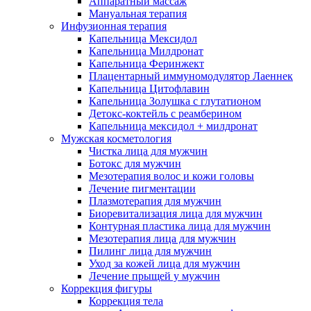
Аппаратный массаж
Мануальная терапия
Инфузионная терапия
Капельница Мексидол
Капельница Милдронат
Капельница Феринжект
Плацентарный иммуномодулятор Лаеннек
Капельница Цитофлавин
Капельница Золушка с глутатионом
Детокс-коктейль с реамберином
Капельница мексидол + милдронат
Мужская косметология
Чистка лица для мужчин
Ботокс для мужчин
Мезотерапия волос и кожи головы
Лечение пигментации
Плазмотерапия для мужчин
Биоревитализация лица для мужчин
Контурная пластика лица для мужчин
Мезотерапия лица для мужчин
Пилинг лица для мужчин
Уход за кожей лица для мужчин
Лечение прыщей у мужчин
Коррекция фигуры
Коррекция тела