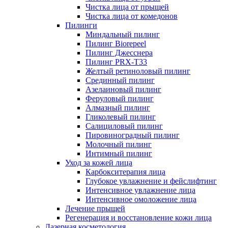
Чистка лица от прыщей
Чистка лица от комедонов
Пилинги
Миндальный пилинг
Пилинг Biorepeel
Пилинг Джесснера
Пилинг PRX-T33
Желтый ретиноловый пилинг
Срединный пилинг
Азелаиновый пилинг
Феруловый пилинг
Алмазный пилинг
Гликолевый пилинг
Салициловый пилинг
Пировиноградный пилинг
Молочный пилинг
Интимный пилинг
Уход за кожей лица
Карбокситерапия лица
Глубокое увлажнение и фейслифтинг
Интенсивное увлажнение лица
Интенсивное омоложение лица
Лечение прыщей
Регенерация и восстановление кожи лица
Лазерная косметология