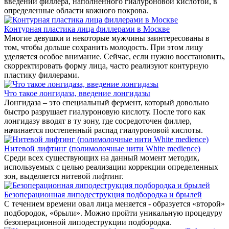
введении филлера, наполненного гиалуроновой кислотой, в
определенные области кожного покрова.
Контурная пластика лица филлерами в Москве
Многие девушки и некоторые мужчины заинтересованы в
том, чтобы дольше сохранить молодость. При этом лицу
уделяется особое внимание. Сейчас, если нужно восстановить,
скорректировать форму лица, часто реализуют контурную
пластику филлерами .
Что такое лонгидаза, введение лонгидазы
Лонгидаза – это специальный фермент, который довольно
быстро разрушает гиалуроновую кислоту. После того как
лонгидазу вводят в ту зону, где сосредоточен филлер,
начинается постепенный распад гиалуроновой кислоты.
Нитевой лифтинг (полимолочные нити White medience)
Среди всех существующих на данный момент методик,
используемых с целью реализации коррекции определенных
зон, выделяется нитевой лифтинг.
Безоперационная липодеструкция подбородка и брылей
С течением времени овал лица меняется - образуется «второй»
подбородок, «брыли». Можно пройти уникальную процедуру
безоперационной липодеструкции подбородка.