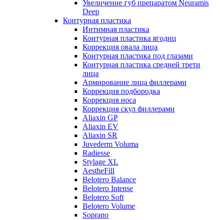
Увеличение губ препаратом Neuramis
Deep
Контурная пластика
Интимная пластика
Контурная пластика ягодиц
Коррекция овала лица
Контурная пластика под глазами
Контурная пластика средней трети
лица
Армирование лица филлерами
Коррекция подбородка
Коррекция носа
Коррекция скул филлерами
Aliaxin GP
Aliaxin EV
Aliaxin SR
Juvederm Voluma
Radiesse
Stylage XL
AestheFill
Belotero Balance
Belotero Intense
Belotero Soft
Belotero Volume
Soprano