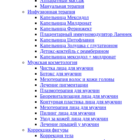
Аппаратный массаж
Мануальная терапия
Инфузионная терапия
Капельница Мексидол
Капельница Милдронат
Капельница Феринжект
Плацентарный иммуномодулятор Лаеннек
Капельница Цитофлавин
Капельница Золушка с глутатионом
Детокс-коктейль с реамберином
Капельница мексидол + милдронат
Мужская косметология
Чистка лица для мужчин
Ботокс для мужчин
Мезотерапия волос и кожи головы
Лечение пигментации
Плазмотерапия для мужчин
Биоревитализация лица для мужчин
Контурная пластика лица для мужчин
Мезотерапия лица для мужчин
Пилинг лица для мужчин
Уход за кожей лица для мужчин
Лечение прыщей у мужчин
Коррекция фигуры
Коррекция тела