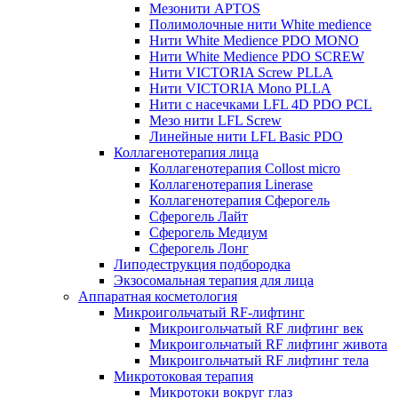
Мезонити APTOS
Полимолочные нити White medience
Нити White Medience PDO MONO
Нити White Medience PDO SCREW
Нити VICTORIA Screw PLLA
Нити VICTORIA Mono PLLA
Нити с насечками LFL 4D PDO PCL
Мезо нити LFL Screw
Линейные нити LFL Basic PDO
Коллагенотерапия лица
Коллагенотерапия Collost micro
Коллагенотерапия Linerase
Коллагенотерапия Сферогель
Сферогель Лайт
Сферогель Медиум
Сферогель Лонг
Липодеструкция подбородка
Экзосомальная терапия для лица
Аппаратная косметология
Микроигольчатый RF-лифтинг
Микроигольчатый RF лифтинг век
Микроигольчатый RF лифтинг живота
Микроигольчатый RF лифтинг тела
Микротоковая терапия
Микротоки вокруг глаз