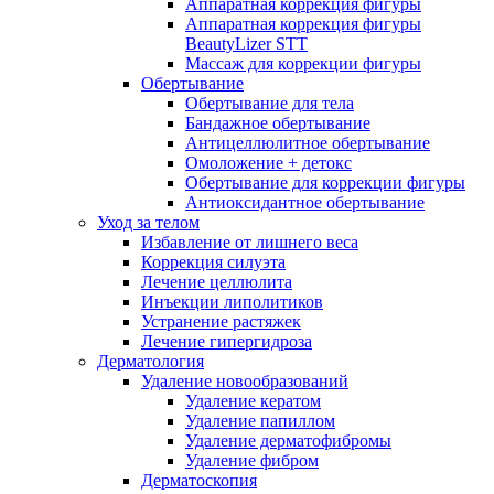
Аппаратная коррекция фигуры
Аппаратная коррекция фигуры
BeautyLizer STT
Массаж для коррекции фигуры
Обертывание
Обертывание для тела
Бандажное обертывание
Антицеллюлитное обертывание
Омоложение + детокс
Обертывание для коррекции фигуры
Антиоксидантное обертывание
Уход за телом
Избавление от лишнего веса
Коррекция силуэта
Лечение целлюлита
Инъекции липолитиков
Устранение растяжек
Лечение гипергидроза
Дерматология
Удаление новообразований
Удаление кератом
Удаление папиллом
Удаление дерматофибромы
Удаление фибром
Дерматоскопия