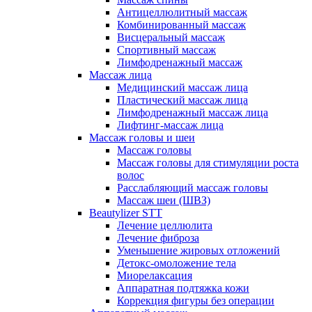
Антицеллюлитный массаж
Комбинированный массаж
Висцеральный массаж
Спортивный массаж
Лимфодренажный массаж
Массаж лица
Медицинский массаж лица
Пластический массаж лица
Лимфодренажный массаж лица
Лифтинг-массаж лица
Массаж головы и шеи
Массаж головы
Массаж головы для стимуляции роста
волос
Расслабляющий массаж головы
Массаж шеи (ШВЗ)
Beautylizer STT
Лечение целлюлита
Лечение фиброза
Уменьшение жировых отложений
Детокс-омоложение тела
Миорелаксация
Аппаратная подтяжка кожи
Коррекция фигуры без операции