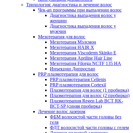
Трихология: диагностика и лечение волос
Чек-ап программы при выпадении волос
Диагностика выпадения волос у
женщин
Диагностика выпадения волос у
мужчин
Мезотерапия для волос
Мезотерапия Мэлсмон
Мезотерапия HAIR X
Мезотерапия Viscoderm Skinko E
Мезотерапия Apriline Hair Line
Мезотерапия Filorga NCTF 135 HA
Инъекции Дипроспан
PRP плазмотерапия для волос
PRP плазмотерапия Cellenis
PRP плазмотерапия Cortexil
Плазмотерапия для волос (1 пробирка)
Плазмотерапия для волос (2 пробирки)
Плазмотерапия Regen Lab BCT RK-
BCT-SP (синяя пробирка)
Лечение волос лазером
ФБМ волосистой части головы без
геля
ФДТ волосистой части головы с гелем
Лечение очаговой алопеции