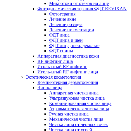
Микротоки от отеков на лице
Фотодинамическая терапия ФДТ REVIXAN
Фототерапия
Лечение акне
Лечение розацеа
Лечение пигментации
ФДТ лица
ФДТ лица и шеи
ФДТ лица, шеи, декольте
ФДТ спины
Аппаратная диагностика кожи
RF-лифтинг лица
Игольчатый RF лифтинг
Игольчатый RF лифтинг лица
Эстетическая косметология
Компьютерная дерматоскопия
Чистка лица
Аппаратная чистка лица
Ультразвуковая чистка лица
Комбинированная чистка лица
Атравматическая чистка лица
Ручная чистка лица
Механическая чистка лица
Чистка лица от черных точек
Чистка лица от угрей