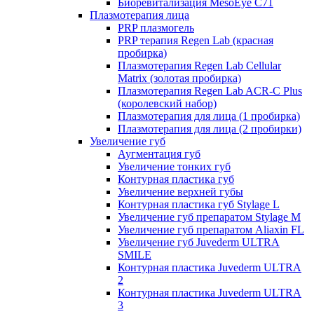
Биоревитализация MesoEye C71
Плазмотерапия лица
PRP плазмогель
PRP терапия Regen Lab (красная
пробирка)
Плазмотерапия Regen Lab Cellular
Matrix (золотая пробирка)
Плазмотерапия Regen Lab ACR-C Plus
(королевский набор)
Плазмотерапия для лица (1 пробирка)
Плазмотерапия для лица (2 пробирки)
Увеличение губ
Аугментация губ
Увеличение тонких губ
Контурная пластика губ
Увеличение верхней губы
Контурная пластика губ Stylage L
Увеличение губ препаратом Stylage M
Увеличение губ препаратом Aliaxin FL
Увеличение губ Juvederm ULTRA
SMILE
Контурная пластика Juvederm ULTRA
2
Контурная пластика Juvederm ULTRA
3