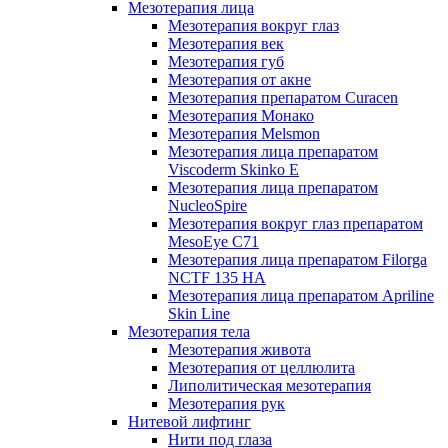
Мезотерапия лица
Мезотерапия вокруг глаз
Мезотерапия век
Мезотерапия губ
Мезотерапия от акне
Мезотерапия препаратом Curacen
Мезотерапия Монако
Мезотерапия Melsmon
Мезотерапия лица препаратом
Viscoderm Skinko E
Мезотерапия лица препаратом
NucleoSpire
Мезотерапия вокруг глаз препаратом
MesoEye С71
Мезотерапия лица препаратом Filorga
NCTF 135 HA
Мезотерапия лица препаратом Apriline
Skin Line
Мезотерапия тела
Мезотерапия живота
Мезотерапия от целлюлита
Липолитическая мезотерапия
Мезотерапия рук
Нитевой лифтинг
Нити под глаза