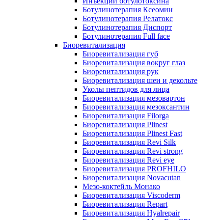
Инъекции ботулотоксина
Ботулинотерапия Ксеомин
Ботулинотерапия Релатокс
Ботулинотерапия Диспорт
Ботулинотерапия Full face
Биоревитализация
Биоревитализация губ
Биоревитализация вокруг глаз
Биоревитализация рук
Биоревитализация шеи и декольте
Уколы пептидов для лица
Биоревитализация мезовартон
Биоревитализация мезоксантин
Биоревитализация Filorga
Биоревитализация Plinest
Биоревитализация Plinest Fast
Биоревитализация Revi Silk
Биоревитализация Revi strong
Биоревитализация Revi eye
Биоревитализация PROFHILO
Биоревитализация Novacutan
Мезо-коктейль Монако
Биоревитализация Viscoderm
Биоревитализация Repart
Биоревитализация Hyalrepair