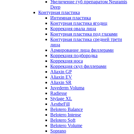
Увеличение губ препаратом Neuramis
Deep
Контурная пластика
Интимная пластика
Контурная пластика ягодиц
Коррекция овала лица
Контурная пластика под глазами
Контурная пластика средней трети
лица
Армирование лица филлерами
Коррекция подбородка
Коррекция носа
Коррекция скул филлерами
Aliaxin GP
Aliaxin EV
Aliaxin SR
Juvederm Voluma
Radiesse
Stylage XL
AestheFill
Belotero Balance
Belotero Intense
Belotero Soft
Belotero Volume
Soprano