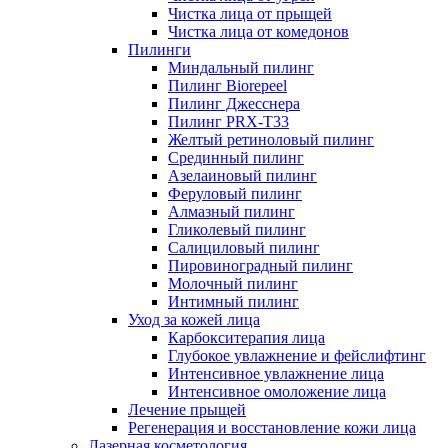
Чистка лица от прыщей
Чистка лица от комедонов
Пилинги
Миндальный пилинг
Пилинг Biorepeel
Пилинг Джесснера
Пилинг PRX-T33
Желтый ретиноловый пилинг
Срединный пилинг
Азелаиновый пилинг
Феруловый пилинг
Алмазный пилинг
Гликолевый пилинг
Салициловый пилинг
Пировиноградный пилинг
Молочный пилинг
Интимный пилинг
Уход за кожей лица
Карбокситерапия лица
Глубокое увлажнение и фейслифтинг
Интенсивное увлажнение лица
Интенсивное омоложение лица
Лечение прыщей
Регенерация и восстановление кожи лица
Лазерная косметология