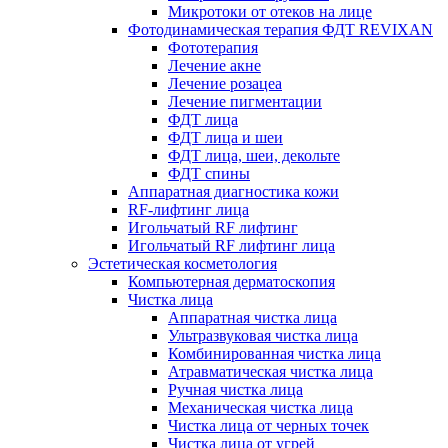
Микротоки от отеков на лице
Фотодинамическая терапия ФДТ REVIXAN
Фототерапия
Лечение акне
Лечение розацеа
Лечение пигментации
ФДТ лица
ФДТ лица и шеи
ФДТ лица, шеи, декольте
ФДТ спины
Аппаратная диагностика кожи
RF-лифтинг лица
Игольчатый RF лифтинг
Игольчатый RF лифтинг лица
Эстетическая косметология
Компьютерная дерматоскопия
Чистка лица
Аппаратная чистка лица
Ультразвуковая чистка лица
Комбинированная чистка лица
Атравматическая чистка лица
Ручная чистка лица
Механическая чистка лица
Чистка лица от черных точек
Чистка лица от угрей