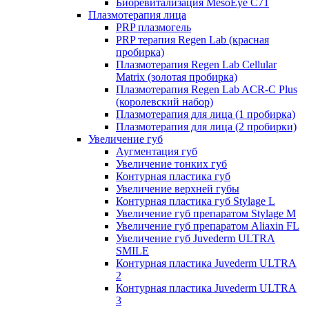
Биоревитализация MesoEye C71
Плазмотерапия лица
PRP плазмогель
PRP терапия Regen Lab (красная
пробирка)
Плазмотерапия Regen Lab Cellular
Matrix (золотая пробирка)
Плазмотерапия Regen Lab ACR-C Plus
(королевский набор)
Плазмотерапия для лица (1 пробирка)
Плазмотерапия для лица (2 пробирки)
Увеличение губ
Аугментация губ
Увеличение тонких губ
Контурная пластика губ
Увеличение верхней губы
Контурная пластика губ Stylage L
Увеличение губ препаратом Stylage M
Увеличение губ препаратом Aliaxin FL
Увеличение губ Juvederm ULTRA
SMILE
Контурная пластика Juvederm ULTRA
2
Контурная пластика Juvederm ULTRA
3