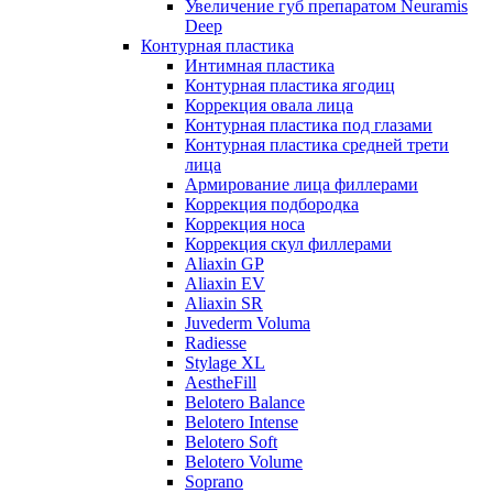
Увеличение губ препаратом Neuramis
Deep
Контурная пластика
Интимная пластика
Контурная пластика ягодиц
Коррекция овала лица
Контурная пластика под глазами
Контурная пластика средней трети
лица
Армирование лица филлерами
Коррекция подбородка
Коррекция носа
Коррекция скул филлерами
Aliaxin GP
Aliaxin EV
Aliaxin SR
Juvederm Voluma
Radiesse
Stylage XL
AestheFill
Belotero Balance
Belotero Intense
Belotero Soft
Belotero Volume
Soprano