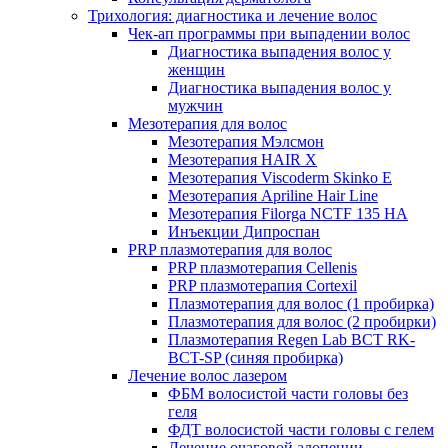
Трихология: диагностика и лечение волос
Чек-ап программы при выпадении волос
Диагностика выпадения волос у
женщин
Диагностика выпадения волос у
мужчин
Мезотерапия для волос
Мезотерапия Мэлсмон
Мезотерапия HAIR X
Мезотерапия Viscoderm Skinko E
Мезотерапия Apriline Hair Line
Мезотерапия Filorga NCTF 135 HA
Инъекции Дипроспан
PRP плазмотерапия для волос
PRP плазмотерапия Cellenis
PRP плазмотерапия Cortexil
Плазмотерапия для волос (1 пробирка)
Плазмотерапия для волос (2 пробирки)
Плазмотерапия Regen Lab BCT RK-
BCT-SP (синяя пробирка)
Лечение волос лазером
ФБМ волосистой части головы без
геля
ФДТ волосистой части головы с гелем
Лечение очаговой алопеции