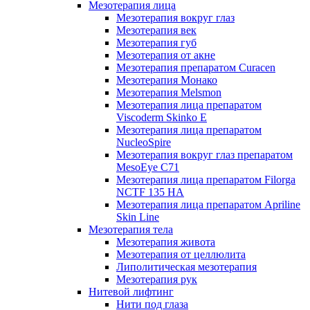
Мезотерапия лица
Мезотерапия вокруг глаз
Мезотерапия век
Мезотерапия губ
Мезотерапия от акне
Мезотерапия препаратом Curacen
Мезотерапия Монако
Мезотерапия Melsmon
Мезотерапия лица препаратом
Viscoderm Skinko E
Мезотерапия лица препаратом
NucleoSpire
Мезотерапия вокруг глаз препаратом
MesoEye С71
Мезотерапия лица препаратом Filorga
NCTF 135 HA
Мезотерапия лица препаратом Apriline
Skin Line
Мезотерапия тела
Мезотерапия живота
Мезотерапия от целлюлита
Липолитическая мезотерапия
Мезотерапия рук
Нитевой лифтинг
Нити под глаза