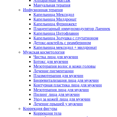
Аппаратный массаж
Мануальная терапия
Инфузионная терапия
Капельница Мексидол
Капельница Милдронат
Капельница Феринжект
Плацентарный иммуномодулятор Лаеннек
Капельница Цитофлавин
Капельница Золушка с глутатионом
Детокс-коктейль с реамберином
Капельница мексидол + милдронат
Мужская косметология
Чистка лица для мужчин
Ботокс для мужчин
Мезотерапия волос и кожи головы
Лечение пигментации
Плазмотерапия для мужчин
Биоревитализация лица для мужчин
Контурная пластика лица для мужчин
Мезотерапия лица для мужчин
Пилинг лица для мужчин
Уход за кожей лица для мужчин
Лечение прыщей у мужчин
Коррекция фигуры
Коррекция тела