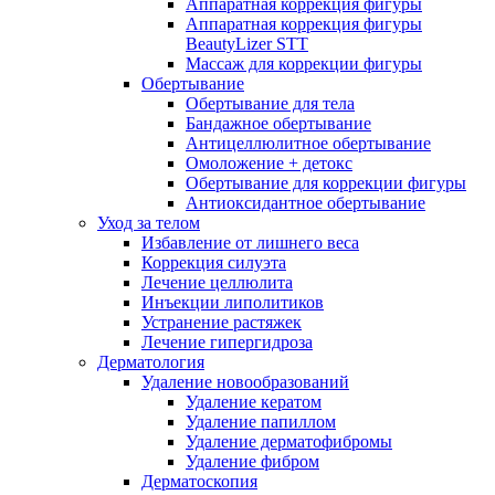
Аппаратная коррекция фигуры
Аппаратная коррекция фигуры
BeautyLizer STT
Массаж для коррекции фигуры
Обертывание
Обертывание для тела
Бандажное обертывание
Антицеллюлитное обертывание
Омоложение + детокс
Обертывание для коррекции фигуры
Антиоксидантное обертывание
Уход за телом
Избавление от лишнего веса
Коррекция силуэта
Лечение целлюлита
Инъекции липолитиков
Устранение растяжек
Лечение гипергидроза
Дерматология
Удаление новообразований
Удаление кератом
Удаление папиллом
Удаление дерматофибромы
Удаление фибром
Дерматоскопия