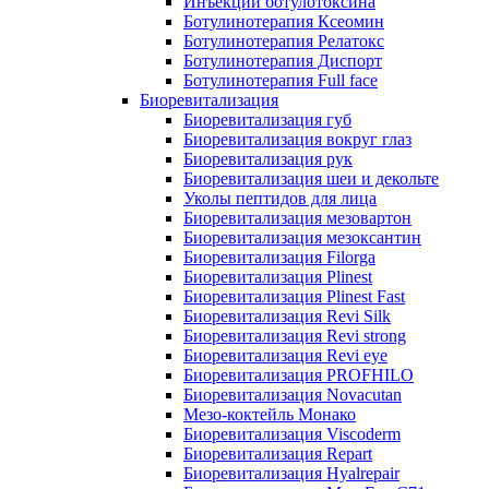
Инъекции ботулотоксина
Ботулинотерапия Ксеомин
Ботулинотерапия Релатокс
Ботулинотерапия Диспорт
Ботулинотерапия Full face
Биоревитализация
Биоревитализация губ
Биоревитализация вокруг глаз
Биоревитализация рук
Биоревитализация шеи и декольте
Уколы пептидов для лица
Биоревитализация мезовартон
Биоревитализация мезоксантин
Биоревитализация Filorga
Биоревитализация Plinest
Биоревитализация Plinest Fast
Биоревитализация Revi Silk
Биоревитализация Revi strong
Биоревитализация Revi eye
Биоревитализация PROFHILO
Биоревитализация Novacutan
Мезо-коктейль Монако
Биоревитализация Viscoderm
Биоревитализация Repart
Биоревитализация Hyalrepair