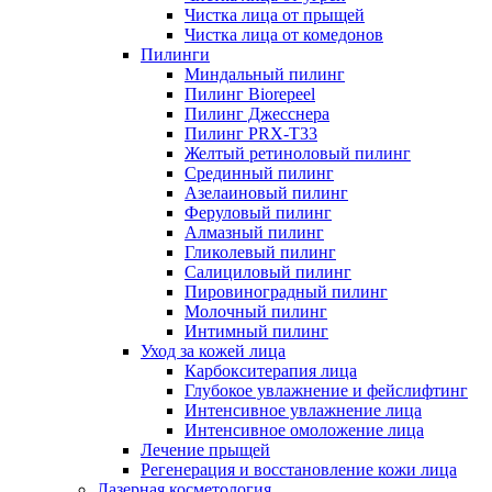
Чистка лица от прыщей
Чистка лица от комедонов
Пилинги
Миндальный пилинг
Пилинг Biorepeel
Пилинг Джесснера
Пилинг PRX-T33
Желтый ретиноловый пилинг
Срединный пилинг
Азелаиновый пилинг
Феруловый пилинг
Алмазный пилинг
Гликолевый пилинг
Салициловый пилинг
Пировиноградный пилинг
Молочный пилинг
Интимный пилинг
Уход за кожей лица
Карбокситерапия лица
Глубокое увлажнение и фейслифтинг
Интенсивное увлажнение лица
Интенсивное омоложение лица
Лечение прыщей
Регенерация и восстановление кожи лица
Лазерная косметология