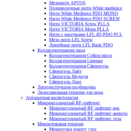
Мезонити APTOS
Полимолочные нити White medience
Нити White Medience PDO MONO
Нити White Medience PDO SCREW
Нити VICTORIA Screw PLLA
Нити VICTORIA Mono PLLA
Нити с насечками LFL 4D PDO PCL
Мезо нити LFL Screw
Линейные нити LFL Basic PDO
Коллагенотерапия лица
Коллагенотерапия Collost micro
Коллагенотерапия Linerase
Коллагенотерапия Сферогель
Сферогель Лайт
Сферогель Медиум
Сферогель Лонг
Липодеструкция подбородка
Экзосомальная терапия для лица
Аппаратная косметология
Микроигольчатый RF-лифтинг
Микроигольчатый RF лифтинг век
Микроигольчатый RF лифтинг живота
Микроигольчатый RF лифтинг тела
Микротоковая терапия
Микротоки вокруг глаз