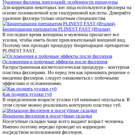
Удаление филлера лонгидазой: особенности процедуры
Для коррекции некоторых зон лица используются филлеры на
основе полимолочной или гиалуроновой кислоты. Доверяйте
удаление филлера только опытным специалистам.
Биорепарация препаратом PLINEST FAST (Италия)
В последнее время женщины и мужчины прилагают все
усилия, чтобы иметь более привлекательный внешний вид.
Поэтому они проходят процедуру биорепарации препаратом
PLINEST FAST.
Осложнения и побочные эффекты после филлеров
Распространенная косметологическая процедура – контурная
пластика филлерами. Но перед тем как принимать решение о
введении филлеров, следует ознакомиться с побочными
эффектами и осложнениями.
Как поднять уголки губ
В определенном возрасте уголки губ начинают опускаться. В
этом случае можно реализовать контурную пластику губ.
Инъекции филлеров в носогубные складки
Носогубные складки чаще всего выдают возраст человека.
Именно поэтому нередко проводят их коррекцию
посредством использования филлеров.