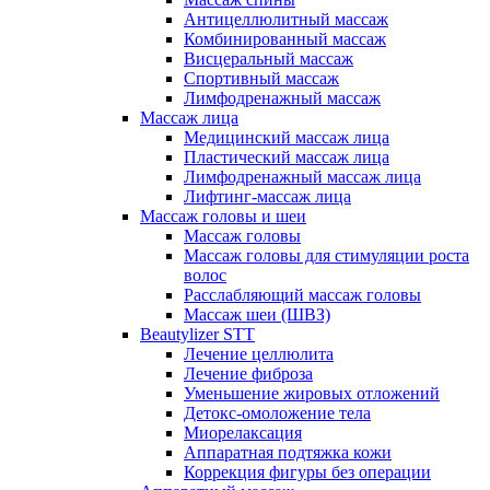
Антицеллюлитный массаж
Комбинированный массаж
Висцеральный массаж
Спортивный массаж
Лимфодренажный массаж
Массаж лица
Медицинский массаж лица
Пластический массаж лица
Лимфодренажный массаж лица
Лифтинг-массаж лица
Массаж головы и шеи
Массаж головы
Массаж головы для стимуляции роста
волос
Расслабляющий массаж головы
Массаж шеи (ШВЗ)
Beautylizer STT
Лечение целлюлита
Лечение фиброза
Уменьшение жировых отложений
Детокс-омоложение тела
Миорелаксация
Аппаратная подтяжка кожи
Коррекция фигуры без операции