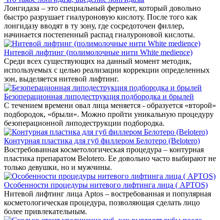
Лонгидаза – это специальный фермент, который довольно
быстро разрушает гиалуроновую кислоту. После того как
лонгидазу вводят в ту зону, где сосредоточен филлер,
начинается постепенный распад гиалуроновой кислоты.
Нитевой лифтинг (полимолочные нити White medience)
Среди всех существующих на данный момент методик,
используемых с целью реализации коррекции определенных
зон, выделяется нитевой лифтинг.
Безоперационная липодеструкция подбородка и брылей
С течением времени овал лица меняется - образуется «второй»
подбородок, «брыли». Можно пройти уникальную процедуру
безоперационной липодеструкции подбородка.
Контурная пластика для губ филлером Белотеро (Belotero)
Востребованная косметологическая процедура – контурная
пластика препаратом Belotero. Ее довольно часто выбирают не
только девушки, но и мужчины.
Особенности процедуры нитевого лифтинга лица ( APTOS)
Нитевой лифтинг лица Aptos – востребованная и популярная
косметологическая процедура, позволяющая сделать лицо
более привлекательным.