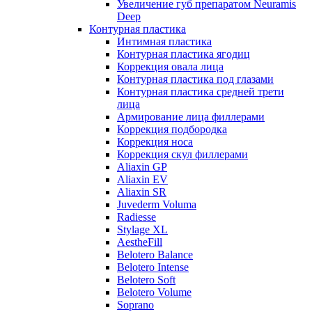
Увеличение губ препаратом Neuramis
Deep
Контурная пластика
Интимная пластика
Контурная пластика ягодиц
Коррекция овала лица
Контурная пластика под глазами
Контурная пластика средней трети
лица
Армирование лица филлерами
Коррекция подбородка
Коррекция носа
Коррекция скул филлерами
Aliaxin GP
Aliaxin EV
Aliaxin SR
Juvederm Voluma
Radiesse
Stylage XL
AestheFill
Belotero Balance
Belotero Intense
Belotero Soft
Belotero Volume
Soprano