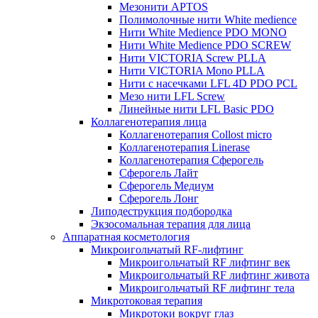
Мезонити APTOS
Полимолочные нити White medience
Нити White Medience PDO MONO
Нити White Medience PDO SCREW
Нити VICTORIA Screw PLLA
Нити VICTORIA Mono PLLA
Нити с насечками LFL 4D PDO PCL
Мезо нити LFL Screw
Линейные нити LFL Basic PDO
Коллагенотерапия лица
Коллагенотерапия Collost micro
Коллагенотерапия Linerase
Коллагенотерапия Сферогель
Сферогель Лайт
Сферогель Медиум
Сферогель Лонг
Липодеструкция подбородка
Экзосомальная терапия для лица
Аппаратная косметология
Микроигольчатый RF-лифтинг
Микроигольчатый RF лифтинг век
Микроигольчатый RF лифтинг живота
Микроигольчатый RF лифтинг тела
Микротоковая терапия
Микротоки вокруг глаз