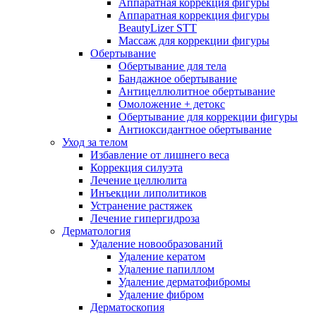
Аппаратная коррекция фигуры
Аппаратная коррекция фигуры
BeautyLizer STT
Массаж для коррекции фигуры
Обертывание
Обертывание для тела
Бандажное обертывание
Антицеллюлитное обертывание
Омоложение + детокс
Обертывание для коррекции фигуры
Антиоксидантное обертывание
Уход за телом
Избавление от лишнего веса
Коррекция силуэта
Лечение целлюлита
Инъекции липолитиков
Устранение растяжек
Лечение гипергидроза
Дерматология
Удаление новообразований
Удаление кератом
Удаление папиллом
Удаление дерматофибромы
Удаление фибром
Дерматоскопия