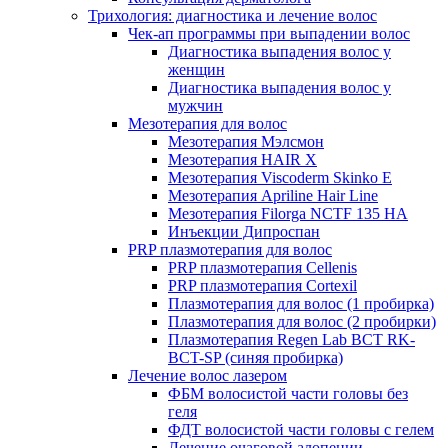
Трихология: диагностика и лечение волос
Чек-ап программы при выпадении волос
Диагностика выпадения волос у
женщин
Диагностика выпадения волос у
мужчин
Мезотерапия для волос
Мезотерапия Мэлсмон
Мезотерапия HAIR X
Мезотерапия Viscoderm Skinko E
Мезотерапия Apriline Hair Line
Мезотерапия Filorga NCTF 135 HA
Инъекции Дипроспан
PRP плазмотерапия для волос
PRP плазмотерапия Cellenis
PRP плазмотерапия Cortexil
Плазмотерапия для волос (1 пробирка)
Плазмотерапия для волос (2 пробирки)
Плазмотерапия Regen Lab BCT RK-
BCT-SP (синяя пробирка)
Лечение волос лазером
ФБМ волосистой части головы без
геля
ФДТ волосистой части головы с гелем
Лечение очаговой алопеции