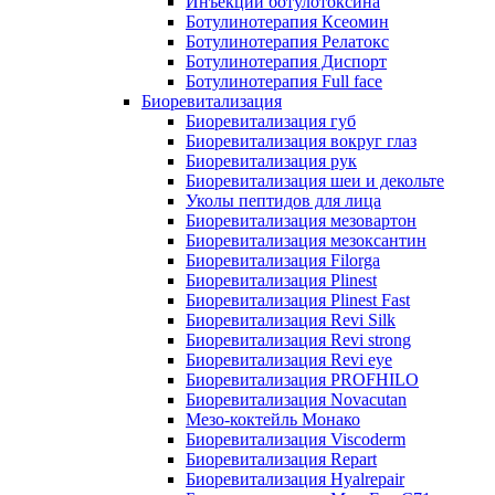
Инъекции ботулотоксина
Ботулинотерапия Ксеомин
Ботулинотерапия Релатокс
Ботулинотерапия Диспорт
Ботулинотерапия Full face
Биоревитализация
Биоревитализация губ
Биоревитализация вокруг глаз
Биоревитализация рук
Биоревитализация шеи и декольте
Уколы пептидов для лица
Биоревитализация мезовартон
Биоревитализация мезоксантин
Биоревитализация Filorga
Биоревитализация Plinest
Биоревитализация Plinest Fast
Биоревитализация Revi Silk
Биоревитализация Revi strong
Биоревитализация Revi eye
Биоревитализация PROFHILO
Биоревитализация Novacutan
Мезо-коктейль Монако
Биоревитализация Viscoderm
Биоревитализация Repart
Биоревитализация Hyalrepair