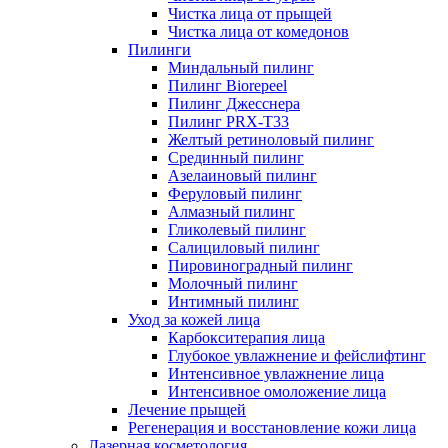
Чистка лица от прыщей
Чистка лица от комедонов
Пилинги
Миндальный пилинг
Пилинг Biorepeel
Пилинг Джесснера
Пилинг PRX-T33
Желтый ретиноловый пилинг
Срединный пилинг
Азелаиновый пилинг
Феруловый пилинг
Алмазный пилинг
Гликолевый пилинг
Салициловый пилинг
Пировиноградный пилинг
Молочный пилинг
Интимный пилинг
Уход за кожей лица
Карбокситерапия лица
Глубокое увлажнение и фейслифтинг
Интенсивное увлажнение лица
Интенсивное омоложение лица
Лечение прыщей
Регенерация и восстановление кожи лица
Лазерная косметология