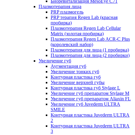
Биоревитализация MesoEye C71
Плазмотерапия лица
PRP плазмогель
PRP терапия Regen Lab (красная
пробирка)
Плазмотерапия Regen Lab Cellular
Matrix (золотая пробирка)
Плазмотерапия Regen Lab ACR-C Plus
(королевский набор)
Плазмотерапия для лица (1 пробирка)
Плазмотерапия для лица (2 пробирки)
Увеличение губ
Аугментация губ
Увеличение тонких губ
Контурная пластика губ
Увеличение верхней губы
Контурная пластика губ Stylage L
Увеличение губ препаратом Stylage M
Увеличение губ препаратом Aliaxin FL
Увеличение губ Juvederm ULTRA
SMILE
Контурная пластика Juvederm ULTRA
2
Контурная пластика Juvederm ULTRA
3