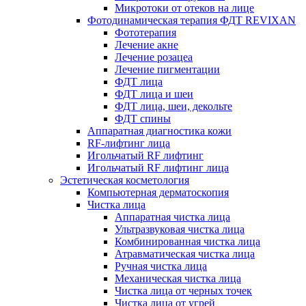
Микротоки от отеков на лице
Фотодинамическая терапия ФДТ REVIXAN
Фототерапия
Лечение акне
Лечение розацеа
Лечение пигментации
ФДТ лица
ФДТ лица и шеи
ФДТ лица, шеи, декольте
ФДТ спины
Аппаратная диагностика кожи
RF-лифтинг лица
Игольчатый RF лифтинг
Игольчатый RF лифтинг лица
Эстетическая косметология
Компьютерная дерматоскопия
Чистка лица
Аппаратная чистка лица
Ультразвуковая чистка лица
Комбинированная чистка лица
Атравматическая чистка лица
Ручная чистка лица
Механическая чистка лица
Чистка лица от черных точек
Чистка лица от угрей