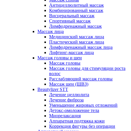
Антицеллюлитный массаж
Комбинированный массаж
Висцеральный массаж
Спортивный массаж
Лимфодренажный массаж
Массаж лица
Медицинский массаж лица
Пластический массаж лица
Лимфодренажный массаж лица
Лифтинг-массаж лица
Массаж головы и шеи
Массаж головы
Массаж головы для стимуляции роста
волос
Расслабляющий массаж головы
Массаж шеи (ШВЗ)
Beautylizer STT
Лечение целлюлита
Лечение фиброза
Уменьшение жировых отложений
Детокс-омоложение тела
Миорелаксация
Аппаратная подтяжка кожи
Коррекция фигуры без операции