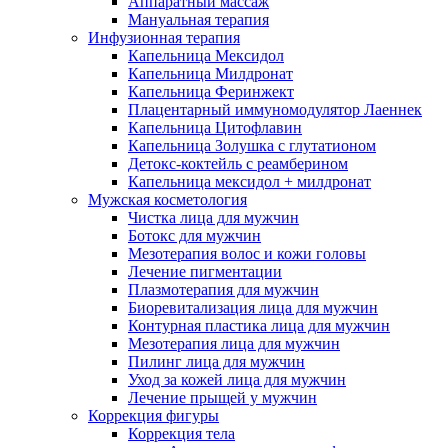
Аппаратный массаж
Мануальная терапия
Инфузионная терапия
Капельница Мексидол
Капельница Милдронат
Капельница Феринжект
Плацентарный иммуномодулятор Лаеннек
Капельница Цитофлавин
Капельница Золушка с глутатионом
Детокс-коктейль с реамберином
Капельница мексидол + милдронат
Мужская косметология
Чистка лица для мужчин
Ботокс для мужчин
Мезотерапия волос и кожи головы
Лечение пигментации
Плазмотерапия для мужчин
Биоревитализация лица для мужчин
Контурная пластика лица для мужчин
Мезотерапия лица для мужчин
Пилинг лица для мужчин
Уход за кожей лица для мужчин
Лечение прыщей у мужчин
Коррекция фигуры
Коррекция тела