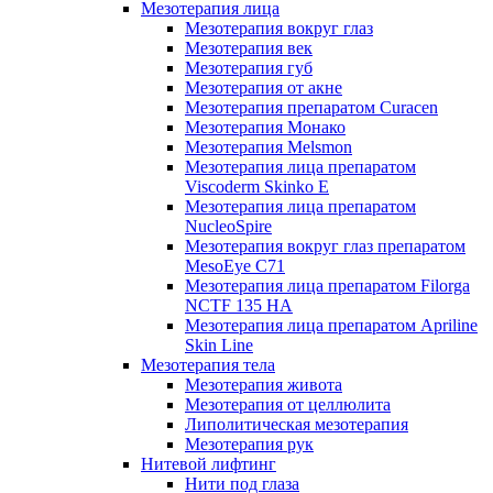
Мезотерапия лица
Мезотерапия вокруг глаз
Мезотерапия век
Мезотерапия губ
Мезотерапия от акне
Мезотерапия препаратом Curacen
Мезотерапия Монако
Мезотерапия Melsmon
Мезотерапия лица препаратом
Viscoderm Skinko E
Мезотерапия лица препаратом
NucleoSpire
Мезотерапия вокруг глаз препаратом
MesoEye С71
Мезотерапия лица препаратом Filorga
NCTF 135 HA
Мезотерапия лица препаратом Apriline
Skin Line
Мезотерапия тела
Мезотерапия живота
Мезотерапия от целлюлита
Липолитическая мезотерапия
Мезотерапия рук
Нитевой лифтинг
Нити под глаза