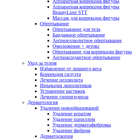
Аппаратная коррекция фигуры
Аппаратная коррекция фигуры
BeautyLizer STT
Массаж для коррекции фигуры
Обертывание
Обертывание для тела
Бандажное обертывание
Антицеллюлитное обертывание
Омоложение + детокс
Обертывание для коррекции фигуры
Антиоксидантное обертывание
Уход за телом
Избавление от лишнего веса
Коррекция силуэта
Лечение целлюлита
Инъекции липолитиков
Устранение растяжек
Лечение гипергидроза
Дерматология
Удаление новообразований
Удаление кератом
Удаление папиллом
Удаление дерматофибромы
Удаление фибром
Дерматоскопия