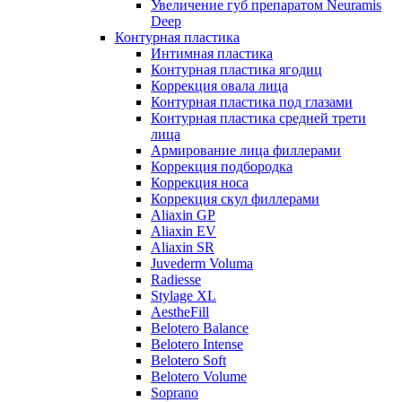
Увеличение губ препаратом Neuramis
Deep
Контурная пластика
Интимная пластика
Контурная пластика ягодиц
Коррекция овала лица
Контурная пластика под глазами
Контурная пластика средней трети
лица
Армирование лица филлерами
Коррекция подбородка
Коррекция носа
Коррекция скул филлерами
Aliaxin GP
Aliaxin EV
Aliaxin SR
Juvederm Voluma
Radiesse
Stylage XL
AestheFill
Belotero Balance
Belotero Intense
Belotero Soft
Belotero Volume
Soprano