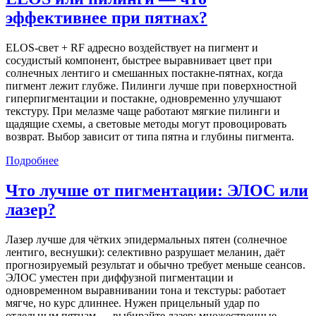
эффективнее при пятнах?
ELOS‑свет + RF адресно воздействует на пигмент и
сосудистый компонент, быстрее выравнивает цвет при
солнечных лентиго и смешанных постакне‑пятнах, когда
пигмент лежит глубже. Пилинги лучше при поверхностной
гиперпигментации и постакне, одновременно улучшают
текстуру. При мелазме чаще работают мягкие пилинги и
щадящие схемы, а световые методы могут провоцировать
возврат. Выбор зависит от типа пятна и глубины пигмента.
Подробнее
Что лучше от пигментации: ЭЛОС или
лазер?
Лазер лучше для чётких эпидермальных пятен (солнечное
лентиго, веснушки): селективно разрушает меланин, даёт
прогнозируемый результат и обычно требует меньше сеансов.
ЭЛОС уместен при диффузной пигментации и
одновременном выравнивании тона и текстуры: работает
мягче, но курс длиннее. Нужен прицельный удар по
отдельным пятнам — выбирайте лазер; множественные,