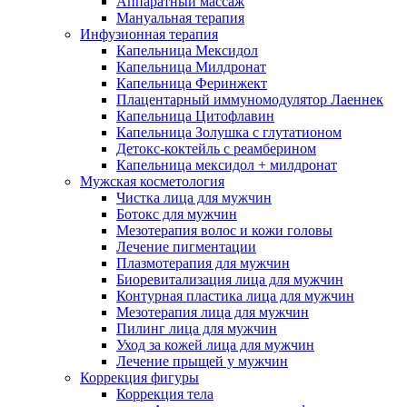
Аппаратный массаж
Мануальная терапия
Инфузионная терапия
Капельница Мексидол
Капельница Милдронат
Капельница Феринжект
Плацентарный иммуномодулятор Лаеннек
Капельница Цитофлавин
Капельница Золушка с глутатионом
Детокс-коктейль с реамберином
Капельница мексидол + милдронат
Мужская косметология
Чистка лица для мужчин
Ботокс для мужчин
Мезотерапия волос и кожи головы
Лечение пигментации
Плазмотерапия для мужчин
Биоревитализация лица для мужчин
Контурная пластика лица для мужчин
Мезотерапия лица для мужчин
Пилинг лица для мужчин
Уход за кожей лица для мужчин
Лечение прыщей у мужчин
Коррекция фигуры
Коррекция тела