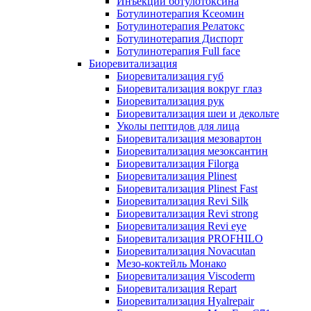
Инъекции ботулотоксина
Ботулинотерапия Ксеомин
Ботулинотерапия Релатокс
Ботулинотерапия Диспорт
Ботулинотерапия Full face
Биоревитализация
Биоревитализация губ
Биоревитализация вокруг глаз
Биоревитализация рук
Биоревитализация шеи и декольте
Уколы пептидов для лица
Биоревитализация мезовартон
Биоревитализация мезоксантин
Биоревитализация Filorga
Биоревитализация Plinest
Биоревитализация Plinest Fast
Биоревитализация Revi Silk
Биоревитализация Revi strong
Биоревитализация Revi eye
Биоревитализация PROFHILO
Биоревитализация Novacutan
Мезо-коктейль Монако
Биоревитализация Viscoderm
Биоревитализация Repart
Биоревитализация Hyalrepair