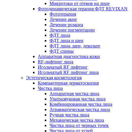
Микротоки от отеков на лице
Фотодинамическая терапия ФДТ REVIXAN
Фототерапия
Лечение акне
Лечение розацеа
Лечение пигментации
ФДТ лица
ФДТ лица и шеи
ФДТ лица, шеи, декольте
ФДТ спины
Аппаратная диагностика кожи
RF-лифтинг лица
Игольчатый RF лифтинг
Игольчатый RF лифтинг лица
Эстетическая косметология
Компьютерная дерматоскопия
Чистка лица
Аппаратная чистка лица
Ультразвуковая чистка лица
Комбинированная чистка лица
Атравматическая чистка лица
Ручная чистка лица
Механическая чистка лица
Чистка лица от черных точек
Чистка лица от угрей