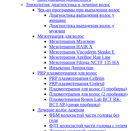
Трихология: диагностика и лечение волос
Чек-ап программы при выпадении волос
Диагностика выпадения волос у
женщин
Диагностика выпадения волос у
мужчин
Мезотерапия для волос
Мезотерапия Мэлсмон
Мезотерапия HAIR X
Мезотерапия Viscoderm Skinko E
Мезотерапия Apriline Hair Line
Мезотерапия Filorga NCTF 135 HA
Инъекции Дипроспан
PRP плазмотерапия для волос
PRP плазмотерапия Cellenis
PRP плазмотерапия Cortexil
Плазмотерапия для волос (1 пробирка)
Плазмотерапия для волос (2 пробирки)
Плазмотерапия Regen Lab BCT RK-
BCT-SP (синяя пробирка)
Лечение волос лазером
ФБМ волосистой части головы без
геля
ФДТ волосистой части головы с гелем
Лечение очаговой алопеции