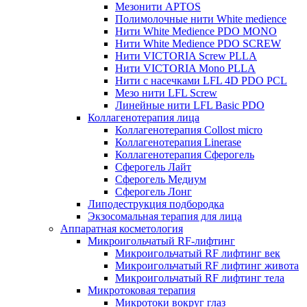
Мезонити APTOS
Полимолочные нити White medience
Нити White Medience PDO MONO
Нити White Medience PDO SCREW
Нити VICTORIA Screw PLLA
Нити VICTORIA Mono PLLA
Нити с насечками LFL 4D PDO PCL
Мезо нити LFL Screw
Линейные нити LFL Basic PDO
Коллагенотерапия лица
Коллагенотерапия Collost micro
Коллагенотерапия Linerase
Коллагенотерапия Сферогель
Сферогель Лайт
Сферогель Медиум
Сферогель Лонг
Липодеструкция подбородка
Экзосомальная терапия для лица
Аппаратная косметология
Микроигольчатый RF-лифтинг
Микроигольчатый RF лифтинг век
Микроигольчатый RF лифтинг живота
Микроигольчатый RF лифтинг тела
Микротоковая терапия
Микротоки вокруг глаз