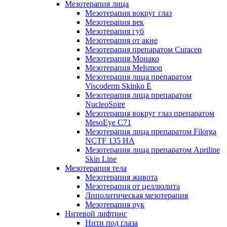
Мезотерапия лица
Мезотерапия вокруг глаз
Мезотерапия век
Мезотерапия губ
Мезотерапия от акне
Мезотерапия препаратом Curacen
Мезотерапия Монако
Мезотерапия Melsmon
Мезотерапия лица препаратом
Viscoderm Skinko E
Мезотерапия лица препаратом
NucleoSpire
Мезотерапия вокруг глаз препаратом
MesoEye С71
Мезотерапия лица препаратом Filorga
NCTF 135 HA
Мезотерапия лица препаратом Apriline
Skin Line
Мезотерапия тела
Мезотерапия живота
Мезотерапия от целлюлита
Липолитическая мезотерапия
Мезотерапия рук
Нитевой лифтинг
Нити под глаза