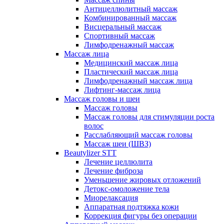
Антицеллюлитный массаж
Комбинированный массаж
Висцеральный массаж
Спортивный массаж
Лимфодренажный массаж
Массаж лица
Медицинский массаж лица
Пластический массаж лица
Лимфодренажный массаж лица
Лифтинг-массаж лица
Массаж головы и шеи
Массаж головы
Массаж головы для стимуляции роста
волос
Расслабляющий массаж головы
Массаж шеи (ШВЗ)
Beautylizer STT
Лечение целлюлита
Лечение фиброза
Уменьшение жировых отложений
Детокс-омоложение тела
Миорелаксация
Аппаратная подтяжка кожи
Коррекция фигуры без операции