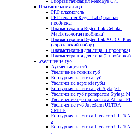
Биоревитализация MesoEye C71
Плазмотерапия лица
PRP плазмогель
PRP терапия Regen Lab (красная
пробирка)
Плазмотерапия Regen Lab Cellular
Matrix (золотая пробирка)
Плазмотерапия Regen Lab ACR-C Plus
(королевский набор)
Плазмотерапия для лица (1 пробирка)
Плазмотерапия для лица (2 пробирки)
Увеличение губ
Аугментация губ
Увеличение тонких губ
Контурная пластика губ
Увеличение верхней губы
Контурная пластика губ Stylage L
Увеличение губ препаратом Stylage M
Увеличение губ препаратом Aliaxin FL
Увеличение губ Juvederm ULTRA
SMILE
Контурная пластика Juvederm ULTRA
2
Контурная пластика Juvederm ULTRA
3