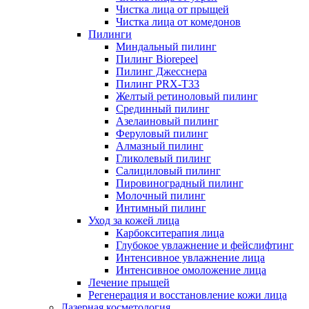
Чистка лица от прыщей
Чистка лица от комедонов
Пилинги
Миндальный пилинг
Пилинг Biorepeel
Пилинг Джесснера
Пилинг PRX-T33
Желтый ретиноловый пилинг
Срединный пилинг
Азелаиновый пилинг
Феруловый пилинг
Алмазный пилинг
Гликолевый пилинг
Салициловый пилинг
Пировиноградный пилинг
Молочный пилинг
Интимный пилинг
Уход за кожей лица
Карбокситерапия лица
Глубокое увлажнение и фейслифтинг
Интенсивное увлажнение лица
Интенсивное омоложение лица
Лечение прыщей
Регенерация и восстановление кожи лица
Лазерная косметология