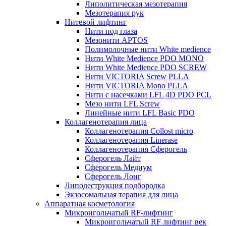
Липолитическая мезотерапия
Мезотерапия рук
Нитевой лифтинг
Нити под глаза
Мезонити APTOS
Полимолочные нити White medience
Нити White Medience PDO MONO
Нити White Medience PDO SCREW
Нити VICTORIA Screw PLLA
Нити VICTORIA Mono PLLA
Нити с насечками LFL 4D PDO PCL
Мезо нити LFL Screw
Линейные нити LFL Basic PDO
Коллагенотерапия лица
Коллагенотерапия Collost micro
Коллагенотерапия Linerase
Коллагенотерапия Сферогель
Сферогель Лайт
Сферогель Медиум
Сферогель Лонг
Липодеструкция подбородка
Экзосомальная терапия для лица
Аппаратная косметология
Микроигольчатый RF-лифтинг
Микроигольчатый RF лифтинг век