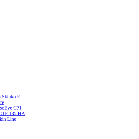
 Skinko E
re
esoEye С71
NCTF 135 HA
kin Line