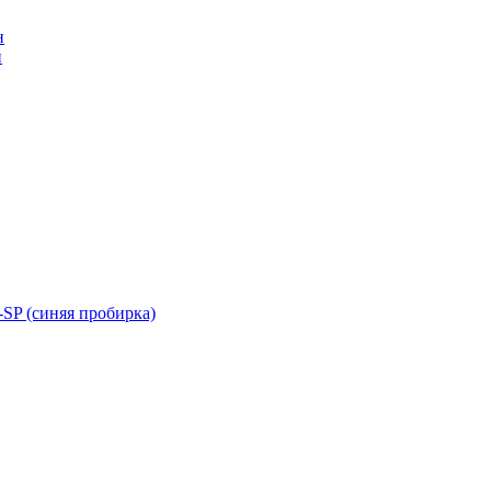
н
н
SP (синяя пробирка)