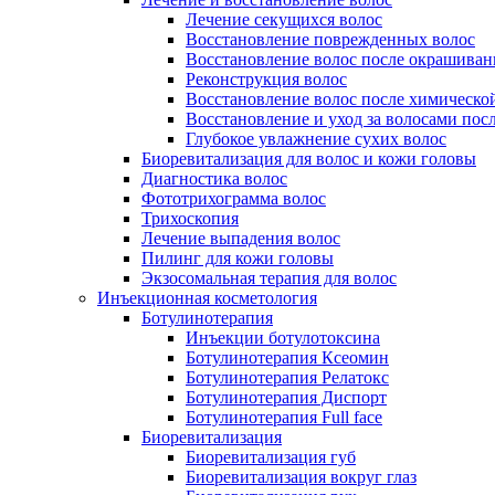
Лечение секущихся волос
Восстановление поврежденных волос
Восстановление волос после окрашиван
Реконструкция волос
Восстановление волос после химическо
Восстановление и уход за волосами пос
Глубокое увлажнение сухих волос
Биоревитализация для волос и кожи головы
Диагностика волос
Фототрихограмма волос
Трихоскопия
Лечение выпадения волос
Пилинг для кожи головы
Экзосомальная терапия для волос
Инъекционная косметология
Ботулинотерапия
Инъекции ботулотоксина
Ботулинотерапия Ксеомин
Ботулинотерапия Релатокс
Ботулинотерапия Диспорт
Ботулинотерапия Full face
Биоревитализация
Биоревитализация губ
Биоревитализация вокруг глаз