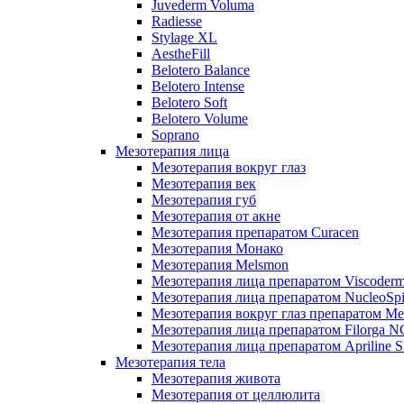
Juvederm Voluma
Radiesse
Stylage XL
AestheFill
Belotero Balance
Belotero Intense
Belotero Soft
Belotero Volume
Soprano
Мезотерапия лица
Мезотерапия вокруг глаз
Мезотерапия век
Мезотерапия губ
Мезотерапия от акне
Мезотерапия препаратом Curacen
Мезотерапия Монако
Мезотерапия Melsmon
Мезотерапия лица препаратом Viscoderm
Мезотерапия лица препаратом NucleoSpi
Мезотерапия вокруг глаз препаратом M
Мезотерапия лица препаратом Filorga 
Мезотерапия лица препаратом Apriline S
Мезотерапия тела
Мезотерапия живота
Мезотерапия от целлюлита