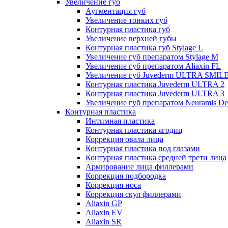
Увеличение губ
Аугментация губ
Увеличение тонких губ
Контурная пластика губ
Увеличение верхней губы
Контурная пластика губ Stylage L
Увеличение губ препаратом Stylage M
Увеличение губ препаратом Aliaxin FL
Увеличение губ Juvederm ULTRA SMIL
Контурная пластика Juvederm ULTRA 2
Контурная пластика Juvederm ULTRA 3
Увеличение губ препаратом Neuramis De
Контурная пластика
Интимная пластика
Контурная пластика ягодиц
Коррекция овала лица
Контурная пластика под глазами
Контурная пластика средней трети лица
Армирование лица филлерами
Коррекция подбородка
Коррекция носа
Коррекция скул филлерами
Aliaxin GP
Aliaxin EV
Aliaxin SR