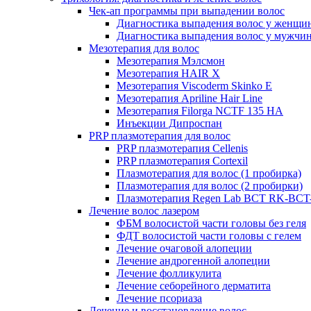
Чек-ап программы при выпадении волос
Диагностика выпадения волос у женщи
Диагностика выпадения волос у мужчи
Мезотерапия для волос
Мезотерапия Мэлсмон
Мезотерапия HAIR X
Мезотерапия Viscoderm Skinko E
Мезотерапия Apriline Hair Line
Мезотерапия Filorga NCTF 135 HA
Инъекции Дипроспан
PRP плазмотерапия для волос
PRP плазмотерапия Cellenis
PRP плазмотерапия Cortexil
Плазмотерапия для волос (1 пробирка)
Плазмотерапия для волос (2 пробирки)
Плазмотерапия Regen Lab BCT RK-BCT-
Лечение волос лазером
ФБМ волосистой части головы без геля
ФДТ волосистой части головы с гелем
Лечение очаговой алопеции
Лечение андрогенной алопеции
Лечение фолликулита
Лечение себорейного дерматита
Лечение псориаза
Лечение и восстановление волос