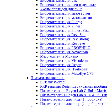
Биоревитализация рук
Биоревитализация шеи и декольте
Уколы пептидов для лица
Биоревитализация мезовартон
Биоревитализация мезоксантин
Биоревитализация Filorga
Биоревитализация Plinest
Биоревитализация Plinest Fast
Биоревитализация Revi Silk
Биоревитализация Revi strong
Биоревитализация Revi eye
Биоревитализация PROFHILO
Биоревитализация Novacutan
Мезо-коктейль Монако
Биоревитализация Viscoderm
Биоревитализация Repart
Биоревитализация Hyalrepair
Биоревитализация MesoEye C71
Плазмотерапия лица
PRP плазмогель
PRP терапия Regen Lab (красная пробир
Плазмотерапия Regen Lab Cellular Matrix
Плазмотерапия Regen Lab ACR-C Plus (к
Плазмотерапия для лица (1 пробирка)
Плазмотерапия для лица (2 пробирки)