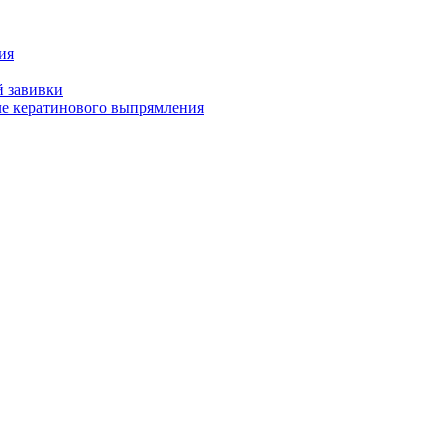
ия
й завивки
ле кератинового выпрямления