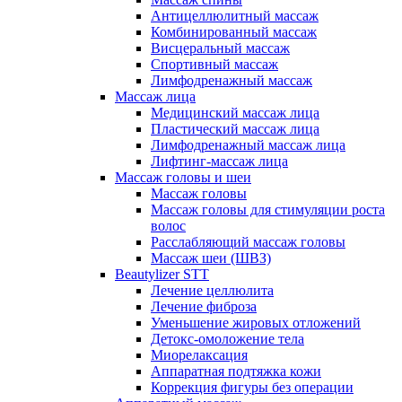
Антицеллюлитный массаж
Комбинированный массаж
Висцеральный массаж
Спортивный массаж
Лимфодренажный массаж
Массаж лица
Медицинский массаж лица
Пластический массаж лица
Лимфодренажный массаж лица
Лифтинг-массаж лица
Массаж головы и шеи
Массаж головы
Массаж головы для стимуляции роста
волос
Расслабляющий массаж головы
Массаж шеи (ШВЗ)
Beautylizer STT
Лечение целлюлита
Лечение фиброза
Уменьшение жировых отложений
Детокс-омоложение тела
Миорелаксация
Аппаратная подтяжка кожи
Коррекция фигуры без операции