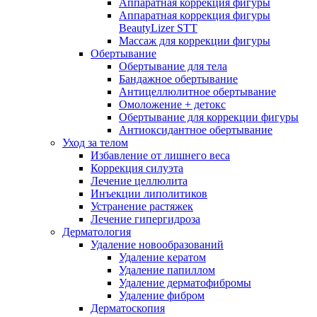
Аппаратная коррекция фигуры
Аппаратная коррекция фигуры
BeautyLizer STT
Массаж для коррекции фигуры
Обертывание
Обертывание для тела
Бандажное обертывание
Антицеллюлитное обертывание
Омоложение + детокс
Обертывание для коррекции фигуры
Антиоксидантное обертывание
Уход за телом
Избавление от лишнего веса
Коррекция силуэта
Лечение целлюлита
Инъекции липолитиков
Устранение растяжек
Лечение гипергидроза
Дерматология
Удаление новообразований
Удаление кератом
Удаление папиллом
Удаление дерматофибромы
Удаление фибром
Дерматоскопия