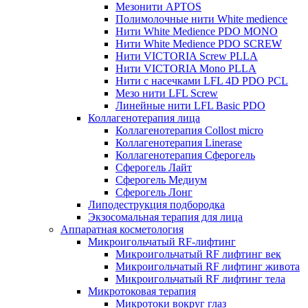
Мезонити APTOS
Полимолочные нити White medience
Нити White Medience PDO MONO
Нити White Medience PDO SCREW
Нити VICTORIA Screw PLLA
Нити VICTORIA Mono PLLA
Нити с насечками LFL 4D PDO PCL
Мезо нити LFL Screw
Линейные нити LFL Basic PDO
Коллагенотерапия лица
Коллагенотерапия Collost micro
Коллагенотерапия Linerase
Коллагенотерапия Сферогель
Сферогель Лайт
Сферогель Медиум
Сферогель Лонг
Липодеструкция подбородка
Экзосомальная терапия для лица
Аппаратная косметология
Микроигольчатый RF-лифтинг
Микроигольчатый RF лифтинг век
Микроигольчатый RF лифтинг живота
Микроигольчатый RF лифтинг тела
Микротоковая терапия
Микротоки вокруг глаз