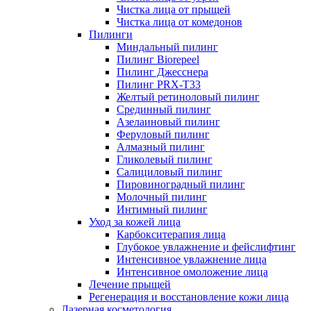
Чистка лица от прыщей
Чистка лица от комедонов
Пилинги
Миндальный пилинг
Пилинг Biorepeel
Пилинг Джесснера
Пилинг PRX-T33
Желтый ретиноловый пилинг
Срединный пилинг
Азелаиновый пилинг
Феруловый пилинг
Алмазный пилинг
Гликолевый пилинг
Салициловый пилинг
Пировиноградный пилинг
Молочный пилинг
Интимный пилинг
Уход за кожей лица
Карбокситерапия лица
Глубокое увлажнение и фейслифтинг
Интенсивное увлажнение лица
Интенсивное омоложение лица
Лечение прыщей
Регенерация и восстановление кожи лица
Лазерная косметология