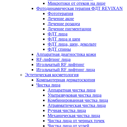
Микротоки от отеков на лице
Фотодинамическая терапия ФДТ REVIXAN
Фототерапия
Лечение акне
Лечение розацеа
Лечение пигментации
ФДТ лица
ФДТ лица и шеи
ФДТ лица, шеи, декольте
ФДТ спины
Аппаратная диагностика кожи
RF-лифтинг лица
Игольчатый RF лифтинг
Игольчатый RF лифтинг лица
Эстетическая косметология
Компьютерная дерматоскопия
Чистка лица
Аппаратная чистка лица
Ультразвуковая чистка лица
Комбинированная чистка лица
Атравматическая чистка лица
Ручная чистка лица
Механическая чистка лица
Чистка лица от черных точек
Чистка лица от угрей