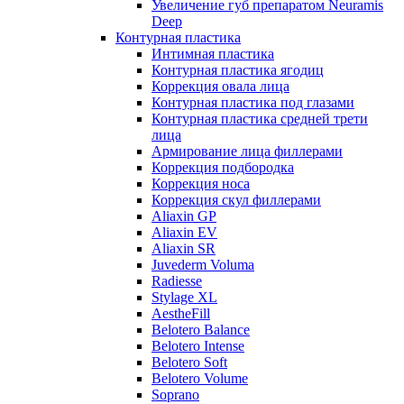
Увеличение губ препаратом Neuramis
Deep
Контурная пластика
Интимная пластика
Контурная пластика ягодиц
Коррекция овала лица
Контурная пластика под глазами
Контурная пластика средней трети
лица
Армирование лица филлерами
Коррекция подбородка
Коррекция носа
Коррекция скул филлерами
Aliaxin GP
Aliaxin EV
Aliaxin SR
Juvederm Voluma
Radiesse
Stylage XL
AestheFill
Belotero Balance
Belotero Intense
Belotero Soft
Belotero Volume
Soprano