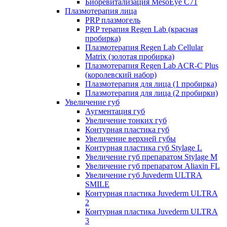
Биоревитализация MesoEye C71
Плазмотерапия лица
PRP плазмогель
PRP терапия Regen Lab (красная
пробирка)
Плазмотерапия Regen Lab Cellular
Matrix (золотая пробирка)
Плазмотерапия Regen Lab ACR-C Plus
(королевский набор)
Плазмотерапия для лица (1 пробирка)
Плазмотерапия для лица (2 пробирки)
Увеличение губ
Аугментация губ
Увеличение тонких губ
Контурная пластика губ
Увеличение верхней губы
Контурная пластика губ Stylage L
Увеличение губ препаратом Stylage M
Увеличение губ препаратом Aliaxin FL
Увеличение губ Juvederm ULTRA
SMILE
Контурная пластика Juvederm ULTRA
2
Контурная пластика Juvederm ULTRA
3