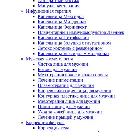
Аппаратный массаж
Мануальная терапия
Инфузионная терапия
Капельница Мексидол
Капельница Милдронат
Капельница Феринжект
Плацентарный иммуномодулятор Лаеннек
Капельница Цитофлавин
Капельница Золушка с глутатионом
Детокс-коктейль с реамберином
Капельница мексидол + милдронат
Мужская косметология
Чистка лица для мужчин
Ботокс для мужчин
Мезотерапия волос и кожи головы
Лечение пигментации
Плазмотерапия для мужчин
Биоревитализация лица для мужчин
Контурная пластика лица для мужчин
Мезотерапия лица для мужчин
Пилинг лица для мужчин
Уход за кожей лица для мужчин
Лечение прыщей у мужчин
Коррекция фигуры
Коррекция тела