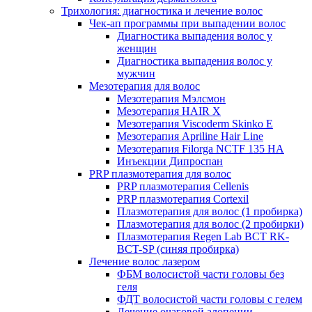
Трихология: диагностика и лечение волос
Чек-ап программы при выпадении волос
Диагностика выпадения волос у
женщин
Диагностика выпадения волос у
мужчин
Мезотерапия для волос
Мезотерапия Мэлсмон
Мезотерапия HAIR X
Мезотерапия Viscoderm Skinko E
Мезотерапия Apriline Hair Line
Мезотерапия Filorga NCTF 135 HA
Инъекции Дипроспан
PRP плазмотерапия для волос
PRP плазмотерапия Cellenis
PRP плазмотерапия Cortexil
Плазмотерапия для волос (1 пробирка)
Плазмотерапия для волос (2 пробирки)
Плазмотерапия Regen Lab BCT RK-
BCT-SP (синяя пробирка)
Лечение волос лазером
ФБМ волосистой части головы без
геля
ФДТ волосистой части головы с гелем
Лечение очаговой алопеции