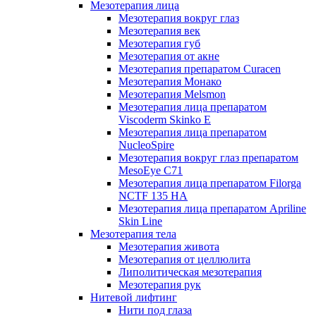
Мезотерапия лица
Мезотерапия вокруг глаз
Мезотерапия век
Мезотерапия губ
Мезотерапия от акне
Мезотерапия препаратом Curacen
Мезотерапия Монако
Мезотерапия Melsmon
Мезотерапия лица препаратом
Viscoderm Skinko E
Мезотерапия лица препаратом
NucleoSpire
Мезотерапия вокруг глаз препаратом
MesoEye С71
Мезотерапия лица препаратом Filorga
NCTF 135 HA
Мезотерапия лица препаратом Apriline
Skin Line
Мезотерапия тела
Мезотерапия живота
Мезотерапия от целлюлита
Липолитическая мезотерапия
Мезотерапия рук
Нитевой лифтинг
Нити под глаза