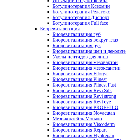
Инъекции ботулотоксина
Ботулинотерапия Ксеомин
Ботулинотерапия Релатокс
Ботулинотерапия Диспорт
Ботулинотерапия Full face
Биоревитализация
Биоревитализация губ
Биоревитализация вокруг глаз
Биоревитализация рук
Биоревитализация шеи и декольте
Уколы пептидов для лица
Биоревитализация мезовартон
Биоревитализация мезоксантин
Биоревитализация Filorga
Биоревитализация Plinest
Биоревитализация Plinest Fast
Биоревитализация Revi Silk
Биоревитализация Revi strong
Биоревитализация Revi eye
Биоревитализация PROFHILO
Биоревитализация Novacutan
Мезо-коктейль Монако
Биоревитализация Viscoderm
Биоревитализация Repart
Биоревитализация Hyalrepair