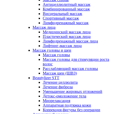
Антицеллюлитный массаж
Комбинированный массаж
Висцеральный массаж
Спортивный массаж
Лимфодренажный массаж
Массаж лица
Медицинский массаж лица
Пластический массаж лица
Лимфодренажный массаж лица
Лифтинг-массаж лица
Массаж головы и шеи
Массаж головы
Массаж головы для стимуляции роста
волос
Расслабляющий массаж головы
Массаж шеи (ШВЗ)
Beautylizer STT
Лечение целлюлита
Лечение фиброза
Уменьшение жировых отложений
Детокс-омоложение тела
Миорелаксация
Аппаратная подтяжка кожи
Коррекция фигуры без операции