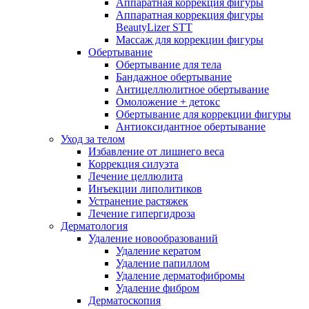
Аппаратная коррекция фигуры
Аппаратная коррекция фигуры
BeautyLizer STT
Массаж для коррекции фигуры
Обертывание
Обертывание для тела
Бандажное обертывание
Антицеллюлитное обертывание
Омоложение + детокс
Обертывание для коррекции фигуры
Антиоксидантное обертывание
Уход за телом
Избавление от лишнего веса
Коррекция силуэта
Лечение целлюлита
Инъекции липолитиков
Устранение растяжек
Лечение гипергидроза
Дерматология
Удаление новообразований
Удаление кератом
Удаление папиллом
Удаление дерматофибромы
Удаление фибром
Дерматоскопия