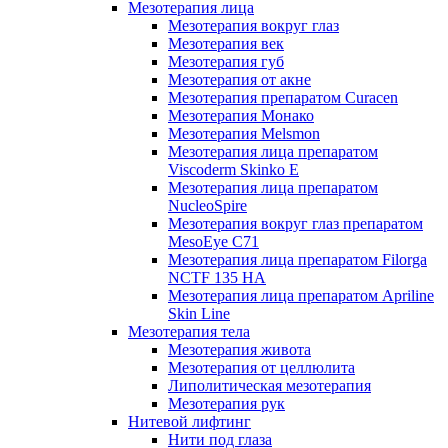
Мезотерапия лица
Мезотерапия вокруг глаз
Мезотерапия век
Мезотерапия губ
Мезотерапия от акне
Мезотерапия препаратом Curacen
Мезотерапия Монако
Мезотерапия Melsmon
Мезотерапия лица препаратом
Viscoderm Skinko E
Мезотерапия лица препаратом
NucleoSpire
Мезотерапия вокруг глаз препаратом
MesoEye С71
Мезотерапия лица препаратом Filorga
NCTF 135 HA
Мезотерапия лица препаратом Apriline
Skin Line
Мезотерапия тела
Мезотерапия живота
Мезотерапия от целлюлита
Липолитическая мезотерапия
Мезотерапия рук
Нитевой лифтинг
Нити под глаза