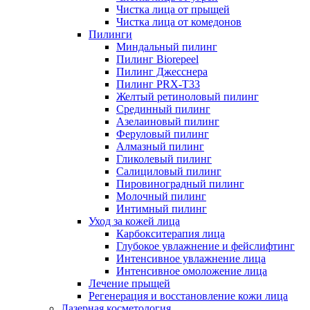
Чистка лица от прыщей
Чистка лица от комедонов
Пилинги
Миндальный пилинг
Пилинг Biorepeel
Пилинг Джесснера
Пилинг PRX-T33
Желтый ретиноловый пилинг
Срединный пилинг
Азелаиновый пилинг
Феруловый пилинг
Алмазный пилинг
Гликолевый пилинг
Салициловый пилинг
Пировиноградный пилинг
Молочный пилинг
Интимный пилинг
Уход за кожей лица
Карбокситерапия лица
Глубокое увлажнение и фейслифтинг
Интенсивное увлажнение лица
Интенсивное омоложение лица
Лечение прыщей
Регенерация и восстановление кожи лица
Лазерная косметология