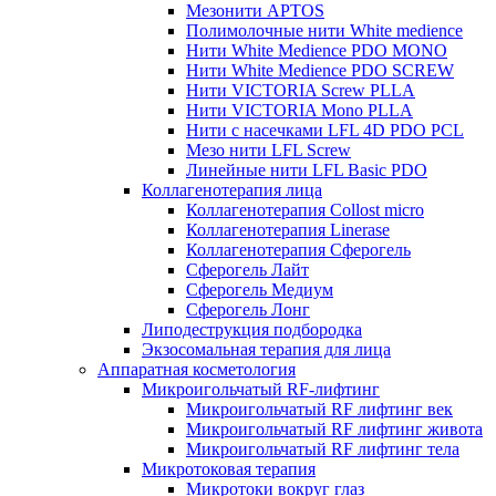
Мезонити APTOS
Полимолочные нити White medience
Нити White Medience PDO MONO
Нити White Medience PDO SCREW
Нити VICTORIA Screw PLLA
Нити VICTORIA Mono PLLA
Нити с насечками LFL 4D PDO PCL
Мезо нити LFL Screw
Линейные нити LFL Basic PDO
Коллагенотерапия лица
Коллагенотерапия Collost micro
Коллагенотерапия Linerase
Коллагенотерапия Сферогель
Сферогель Лайт
Сферогель Медиум
Сферогель Лонг
Липодеструкция подбородка
Экзосомальная терапия для лица
Аппаратная косметология
Микроигольчатый RF-лифтинг
Микроигольчатый RF лифтинг век
Микроигольчатый RF лифтинг живота
Микроигольчатый RF лифтинг тела
Микротоковая терапия
Микротоки вокруг глаз