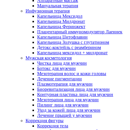
Аппаратный массаж
Мануальная терапия
Инфузионная терапия
Капельница Мексидол
Капельница Милдронат
Капельница Феринжект
Плацентарный иммуномодулятор Лаеннек
Капельница Цитофлавин
Капельница Золушка с глутатионом
Детокс-коктейль с реамберином
Капельница мексидол + милдронат
Мужская косметология
Чистка лица для мужчин
Ботокс для мужчин
Мезотерапия волос и кожи головы
Лечение пигментации
Плазмотерапия для мужчин
Биоревитализация лица для мужчин
Контурная пластика лица для мужчин
Мезотерапия лица для мужчин
Пилинг лица для мужчин
Уход за кожей лица для мужчин
Лечение прыщей у мужчин
Коррекция фигуры
Коррекция тела