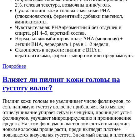
2%, гелевая текстура, возможны цинк/уголь.
Сухая: пилинг кожи головы с мягкими PHA
(глюконолактон), ферментный; добавки пантенол,
аминокислоты.
Чувствительная: PHA/ферментный без отдушек и
спирта, pH 4–5, короткий состав.
Нормальная/комбинированная: AHA (молочная) +
легкий BHA, чередовать 1 раз в 1–2 недели.
Склонность к перхоти: пилинг с BHA и
кератолитиками, формат сыворотки или предшампунь.
Подробнее
Влияет ли пилинг кожи головы на
густоту волос?
Пилинг кожи головы не увеличивает число фолликулов, то
есть напрямую густоту волос не прибавляет. Зато мягкое
отшелушивание убирает себум и чешуйки, прочищает устья
фолликулов, улучшает микроциркуляцию и проникновение
средств. На этом фоне уменьшается ломкость и выпадение,
новым волоскам проще расти, пряди выглядят плотнее —
повышается визуальная густота. Значимый вклад в плотность