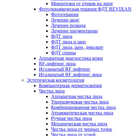
Микротоки от отеков на лице
Фотодинамическая терапия ФДТ REVIXAN
Фототерапия
Лечение акне
Лечение розацеа
Лечение пигментации
ФДТ лица
ФДТ лица и шеи
ФДТ лица, шеи, декольте
ФДТ спины
Аппаратная диагностика кожи
RF-лифтинг лица
Игольчатый RF лифтинг
Игольчатый RF лифтинг лица
Эстетическая косметология
Компьютерная дерматоскопия
Чистка лица
Аппаратная чистка лица
Ультразвуковая чистка лица
Комбинированная чистка лица
Атравматическая чистка лица
Ручная чистка лица
Механическая чистка лица
Чистка лица от черных точек
Чистка лица от угрей