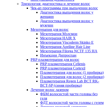
Трихология: диагностика и лечение волос
Чек-ап программы при выпадении волос
Диагностика выпадения волос у
женщин
Диагностика выпадения волос у
мужчин
Мезотерапия для волос
Мезотерапия Мэлсмон
Мезотерапия HAIR X
Мезотерапия Viscoderm Skinko E
Мезотерапия Apriline Hair Line
Мезотерапия Filorga NCTF 135 HA
Инъекции Дипроспан
PRP плазмотерапия для волос
PRP плазмотерапия Cellenis
PRP плазмотерапия Cortexil
Плазмотерапия для волос (1 пробирка)
Плазмотерапия для волос (2 пробирки)
Плазмотерапия Regen Lab BCT RK-
BCT-SP (синяя пробирка)
Лечение волос лазером
ФБМ волосистой части головы без
геля
ФДТ волосистой части головы с гелем
Лечение очаговой алопеции