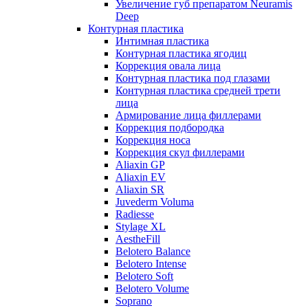
Увеличение губ препаратом Neuramis
Deep
Контурная пластика
Интимная пластика
Контурная пластика ягодиц
Коррекция овала лица
Контурная пластика под глазами
Контурная пластика средней трети
лица
Армирование лица филлерами
Коррекция подбородка
Коррекция носа
Коррекция скул филлерами
Aliaxin GP
Aliaxin EV
Aliaxin SR
Juvederm Voluma
Radiesse
Stylage XL
AestheFill
Belotero Balance
Belotero Intense
Belotero Soft
Belotero Volume
Soprano