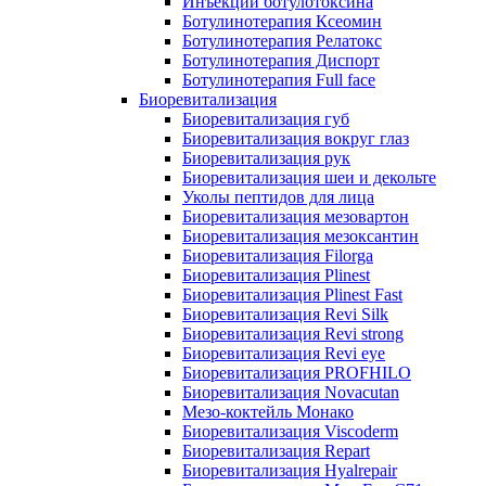
Инъекции ботулотоксина
Ботулинотерапия Ксеомин
Ботулинотерапия Релатокс
Ботулинотерапия Диспорт
Ботулинотерапия Full face
Биоревитализация
Биоревитализация губ
Биоревитализация вокруг глаз
Биоревитализация рук
Биоревитализация шеи и декольте
Уколы пептидов для лица
Биоревитализация мезовартон
Биоревитализация мезоксантин
Биоревитализация Filorga
Биоревитализация Plinest
Биоревитализация Plinest Fast
Биоревитализация Revi Silk
Биоревитализация Revi strong
Биоревитализация Revi eye
Биоревитализация PROFHILO
Биоревитализация Novacutan
Мезо-коктейль Монако
Биоревитализация Viscoderm
Биоревитализация Repart
Биоревитализация Hyalrepair