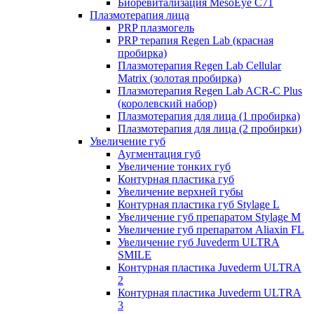
Биоревитализация MesoEye C71
Плазмотерапия лица
PRP плазмогель
PRP терапия Regen Lab (красная
пробирка)
Плазмотерапия Regen Lab Cellular
Matrix (золотая пробирка)
Плазмотерапия Regen Lab ACR-C Plus
(королевский набор)
Плазмотерапия для лица (1 пробирка)
Плазмотерапия для лица (2 пробирки)
Увеличение губ
Аугментация губ
Увеличение тонких губ
Контурная пластика губ
Увеличение верхней губы
Контурная пластика губ Stylage L
Увеличение губ препаратом Stylage M
Увеличение губ препаратом Aliaxin FL
Увеличение губ Juvederm ULTRA
SMILE
Контурная пластика Juvederm ULTRA
2
Контурная пластика Juvederm ULTRA
3