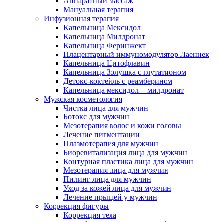
Аппаратный массаж
Мануальная терапия
Инфузионная терапия
Капельница Мексидол
Капельница Милдронат
Капельница Феринжект
Плацентарный иммуномодулятор Лаеннек
Капельница Цитофлавин
Капельница Золушка с глутатионом
Детокс-коктейль с реамберином
Капельница мексидол + милдронат
Мужская косметология
Чистка лица для мужчин
Ботокс для мужчин
Мезотерапия волос и кожи головы
Лечение пигментации
Плазмотерапия для мужчин
Биоревитализация лица для мужчин
Контурная пластика лица для мужчин
Мезотерапия лица для мужчин
Пилинг лица для мужчин
Уход за кожей лица для мужчин
Лечение прыщей у мужчин
Коррекция фигуры
Коррекция тела