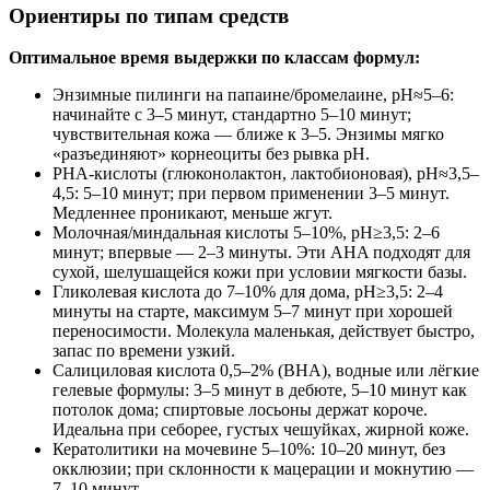
Ориентиры по типам средств
Оптимальное время выдержки по классам формул:
Энзимные пилинги на папаине/бромелаине, pH≈5–6:
начинайте с 3–5 минут, стандартно 5–10 минут;
чувствительная кожа — ближе к 3–5. Энзимы мягко
«разъединяют» корнеоциты без рывка pH.
PHA‑кислоты (глюконолактон, лактобионовая), pH≈3,5–
4,5: 5–10 минут; при первом применении 3–5 минут.
Медленнее проникают, меньше жгут.
Молочная/миндальная кислоты 5–10%, pH≥3,5: 2–6
минут; впервые — 2–3 минуты. Эти AHA подходят для
сухой, шелушащейся кожи при условии мягкости базы.
Гликолевая кислота до 7–10% для дома, pH≥3,5: 2–4
минуты на старте, максимум 5–7 минут при хорошей
переносимости. Молекула маленькая, действует быстро,
запас по времени узкий.
Салициловая кислота 0,5–2% (BHA), водные или лёгкие
гелевые формулы: 3–5 минут в дебюте, 5–10 минут как
потолок дома; спиртовые лосьоны держат короче.
Идеальна при себорее, густых чешуйках, жирной коже.
Кератолитики на мочевине 5–10%: 10–20 минут, без
окклюзии; при склонности к мацерации и мокнутию —
7–10 минут.