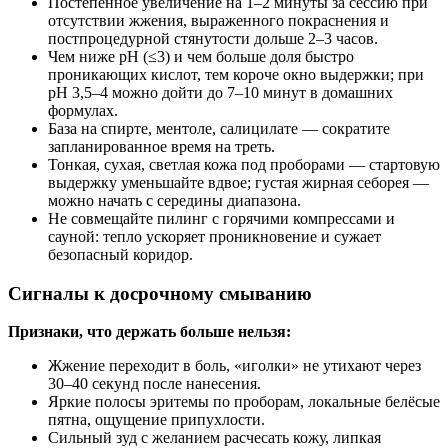
Постепенное увеличение на 1–2 минуты за сессию при
отсутствии жжения, выраженного покраснения и
постпроцедурной стянутости дольше 2–3 часов.
Чем ниже pH (≤3) и чем больше доля быстро
проникающих кислот, тем короче окно выдержки; при
pH 3,5–4 можно дойти до 7–10 минут в домашних
формулах.
База на спирте, ментоле, салицилате — сократите
запланированное время на треть.
Тонкая, сухая, светлая кожа под проборами — стартовую
выдержку уменьшайте вдвое; густая жирная себорея —
можно начать с середины диапазона.
Не совмещайте пилинг с горячими компрессами и
сауной: тепло ускоряет проникновение и сужает
безопасный коридор.
Сигналы к досрочному смыванию
Признаки, что держать больше нельзя:
Жжение переходит в боль, «иголки» не утихают через
30–40 секунд после нанесения.
Яркие полосы эритемы по проборам, локальные белёсые
пятна, ощущение припухлости.
Сильный зуд с желанием расчесать кожу, липкая