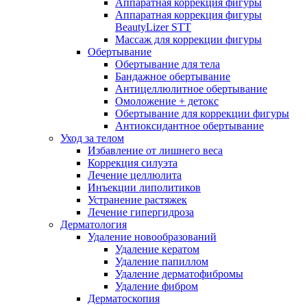
Аппаратная коррекция фигуры
Аппаратная коррекция фигуры
BeautyLizer STT
Массаж для коррекции фигуры
Обертывание
Обертывание для тела
Бандажное обертывание
Антицеллюлитное обертывание
Омоложение + детокс
Обертывание для коррекции фигуры
Антиоксидантное обертывание
Уход за телом
Избавление от лишнего веса
Коррекция силуэта
Лечение целлюлита
Инъекции липолитиков
Устранение растяжек
Лечение гипергидроза
Дерматология
Удаление новообразований
Удаление кератом
Удаление папиллом
Удаление дерматофибромы
Удаление фибром
Дерматоскопия