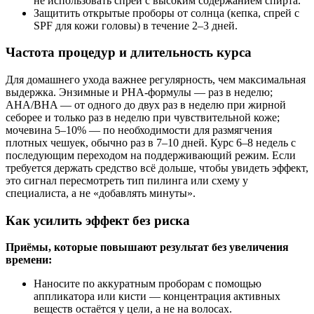
не использовать спреи с высоким содержанием спирта.
Защитить открытые проборы от солнца (кепка, спрей с
SPF для кожи головы) в течение 2–3 дней.
Частота процедур и длительность курса
Для домашнего ухода важнее регулярность, чем максимальная
выдержка. Энзимные и PHA‑формулы — раз в неделю;
AHA/BHA — от одного до двух раз в неделю при жирной
себорее и только раз в неделю при чувствительной коже;
мочевина 5–10% — по необходимости для размягчения
плотных чешуек, обычно раз в 7–10 дней. Курс 6–8 недель с
последующим переходом на поддерживающий режим. Если
требуется держать средство всё дольше, чтобы увидеть эффект,
это сигнал пересмотреть тип пилинга или схему у
специалиста, а не «добавлять минуты».
Как усилить эффект без риска
Приёмы, которые повышают результат без увеличения
времени:
Наносите по аккуратным проборам с помощью
аппликатора или кисти — концентрация активных
веществ остаётся у цели, а не на волосах.