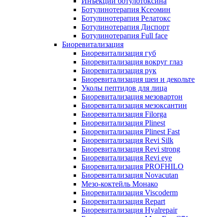
Инъекции ботулотоксина
Ботулинотерапия Ксеомин
Ботулинотерапия Релатокс
Ботулинотерапия Диспорт
Ботулинотерапия Full face
Биоревитализация
Биоревитализация губ
Биоревитализация вокруг глаз
Биоревитализация рук
Биоревитализация шеи и декольте
Уколы пептидов для лица
Биоревитализация мезовартон
Биоревитализация мезоксантин
Биоревитализация Filorga
Биоревитализация Plinest
Биоревитализация Plinest Fast
Биоревитализация Revi Silk
Биоревитализация Revi strong
Биоревитализация Revi eye
Биоревитализация PROFHILO
Биоревитализация Novacutan
Мезо-коктейль Монако
Биоревитализация Viscoderm
Биоревитализация Repart
Биоревитализация Hyalrepair