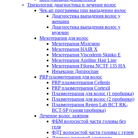
Трихология: диагностика и лечение волос
Чек-ап программы при выпадении волос
Диагностика выпадения волос у
женщин
Диагностика выпадения волос у
мужчин
Мезотерапия для волос
Мезотерапия Мэлсмон
Мезотерапия HAIR X
Мезотерапия Viscoderm Skinko E
Мезотерапия Apriline Hair Line
Мезотерапия Filorga NCTF 135 HA
Инъекции Дипроспан
PRP плазмотерапия для волос
PRP плазмотерапия Cellenis
PRP плазмотерапия Cortexil
Плазмотерапия для волос (1 пробирка)
Плазмотерапия для волос (2 пробирки)
Плазмотерапия Regen Lab BCT RK-
BCT-SP (синяя пробирка)
Лечение волос лазером
ФБМ волосистой части головы без
геля
ФДТ волосистой части головы с гелем
Лечение очаговой алопеции