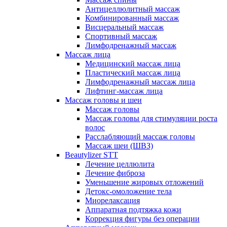
Антицеллюлитный массаж
Комбинированный массаж
Висцеральный массаж
Спортивный массаж
Лимфодренажный массаж
Массаж лица
Медицинский массаж лица
Пластический массаж лица
Лимфодренажный массаж лица
Лифтинг-массаж лица
Массаж головы и шеи
Массаж головы
Массаж головы для стимуляции роста
волос
Расслабляющий массаж головы
Массаж шеи (ШВЗ)
Beautylizer STT
Лечение целлюлита
Лечение фиброза
Уменьшение жировых отложений
Детокс-омоложение тела
Миорелаксация
Аппаратная подтяжка кожи
Коррекция фигуры без операции