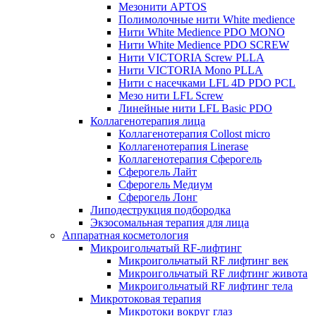
Мезонити APTOS
Полимолочные нити White medience
Нити White Medience PDO MONO
Нити White Medience PDO SCREW
Нити VICTORIA Screw PLLA
Нити VICTORIA Mono PLLA
Нити с насечками LFL 4D PDO PCL
Мезо нити LFL Screw
Линейные нити LFL Basic PDO
Коллагенотерапия лица
Коллагенотерапия Collost micro
Коллагенотерапия Linerase
Коллагенотерапия Сферогель
Сферогель Лайт
Сферогель Медиум
Сферогель Лонг
Липодеструкция подбородка
Экзосомальная терапия для лица
Аппаратная косметология
Микроигольчатый RF-лифтинг
Микроигольчатый RF лифтинг век
Микроигольчатый RF лифтинг живота
Микроигольчатый RF лифтинг тела
Микротоковая терапия
Микротоки вокруг глаз