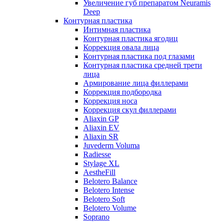
Увеличение губ препаратом Neuramis
Deep
Контурная пластика
Интимная пластика
Контурная пластика ягодиц
Коррекция овала лица
Контурная пластика под глазами
Контурная пластика средней трети
лица
Армирование лица филлерами
Коррекция подбородка
Коррекция носа
Коррекция скул филлерами
Aliaxin GP
Aliaxin EV
Aliaxin SR
Juvederm Voluma
Radiesse
Stylage XL
AestheFill
Belotero Balance
Belotero Intense
Belotero Soft
Belotero Volume
Soprano