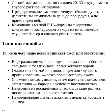
Лёгкий массаж кончиками пальцев 20–30 секунд вместо
грубого растирания скрабом.
Предварительное смягчение чешуек тёплым душем и
деликатным шампунем за день до процедуры, а не
прямо перед ней.
Комбинация мягкой PHA‑формулы с коротким
контактом и последующего ухода на ниацинамиде
улучшает барьер и снижает реактивность.
Типичные ошибки
То, из‑за чего чаще всего возникает ожог или обострение:
Выдерживание «как на лице» — кожа головы богаче
сосудами и фолликулами, время контакта короче.
Окклюзия плёнкой или полотенцем для «лучшего
проникновения» — резко повышает риск ожога.
Сложение кислот: пилинг, затем шампунь с кислотами,
затем тоник — барьер не успевает восстановиться.
Нанесение на воспалённые участки, свежие расчесы,
после окрашивания или осветления.
Игнорирование сигнала жжения и попытка «досидеть
таймер».