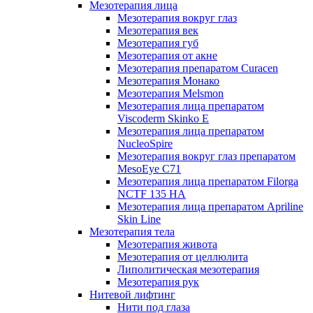
Мезотерапия лица
Мезотерапия вокруг глаз
Мезотерапия век
Мезотерапия губ
Мезотерапия от акне
Мезотерапия препаратом Curacen
Мезотерапия Монако
Мезотерапия Melsmon
Мезотерапия лица препаратом
Viscoderm Skinko E
Мезотерапия лица препаратом
NucleoSpire
Мезотерапия вокруг глаз препаратом
MesoEye С71
Мезотерапия лица препаратом Filorga
NCTF 135 HA
Мезотерапия лица препаратом Apriline
Skin Line
Мезотерапия тела
Мезотерапия живота
Мезотерапия от целлюлита
Липолитическая мезотерапия
Мезотерапия рук
Нитевой лифтинг
Нити под глаза