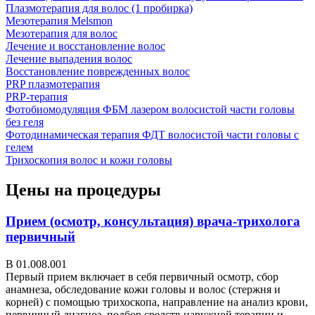
Плазмотерапия для волос (1 пробирка)
Мезотерапия Melsmon
Мезотерапия для волос
Лечение и восстановление волос
Лечение выпадения волос
Восстановление поврежденных волос
PRP плазмотерапия
PRP-терапия
Фотобиомодуляция ФБМ лазером волосистой части головы
без геля
Фотодинамическая терапия ФДТ волосистой части головы с
гелем
Трихоскопия волос и кожи головы
Цены на процедуры
Прием (осмотр, консультация) врача-трихолога
первичный
В 01.008.001
Первый прием включает в себя первичный осмотр, сбор
анамнеза, обследование кожи головы и волос (стержня и
корней) с помощью трихоскопа, направление на анализ крови,
первичный диагноз, подбор средств наружной терапии и