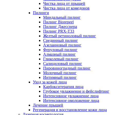
Чистка лица от прыщей
Чистка лица от комедонов
Пилинги
Миндальный пилинг
Пилинг Biorepeel
Пилинг Джесснера
Пилинг PRX-T33
Желтый ретиноловый пилинг
Срединный пилинг
Азелаиновый пилинг
Феруловый пилинг
Алмазный пилинг
Гликолевый пилинг
Салициловый пилинг
Пировиноградный пилинг
Молочный пилинг
Интимный пилинг
Уход за кожей лица
Карбокситерапия лица
Глубокое увлажнение и фейслифтинг
Интенсивное увлажнение лица
Интенсивное омоложение лица
Лечение прыщей
Регенерация и восстановление кожи лица
Лазерная косметология