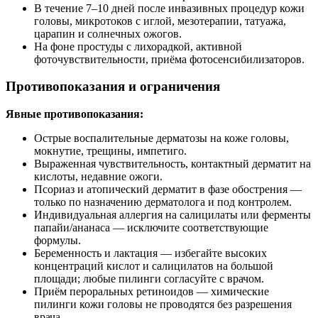
В течение 7–10 дней после инвазивных процедур кожи
головы, микротоков с иглой, мезотерапии, татуажа,
царапин и солнечных ожогов.
На фоне простуды с лихорадкой, активной
фоточувствительности, приёма фотосенсибилизаторов.
Противопоказания и ограничения
Явные противопоказания:
Острые воспалительные дерматозы на коже головы,
мокнутие, трещины, импетиго.
Выраженная чувствительность, контактный дерматит на
кислоты, недавние ожоги.
Псориаз и атопический дерматит в фазе обострения —
только по назначению дерматолога и под контролем.
Индивидуальная аллергия на салицилаты или ферменты
папайи/ананаса — исключите соответствующие
формулы.
Беременность и лактация — избегайте высоких
концентраций кислот и салицилатов на большой
площади; любые пилинги согласуйте с врачом.
Приём пероральных ретиноидов — химические
пилинги кожи головы не проводятся без разрешения
врача.