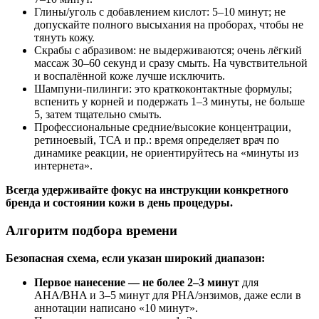
Глины/уголь с добавлением кислот: 5–10 минут; не
допускайте полного высыхания на проборах, чтобы не
тянуть кожу.
Скрабы с абразивом: не выдерживаются; очень лёгкий
массаж 30–60 секунд и сразу смыть. На чувствительной
и воспалённой коже лучше исключить.
Шампуни‑пилинги: это краткоконтактные формулы;
вспенить у корней и подержать 1–3 минуты, не больше
5, затем тщательно смыть.
Профессиональные средние/высокие концентрации,
ретиноевый, ТСА и пр.: время определяет врач по
динамике реакции, не ориентируйтесь на «минуты из
интернета».
Всегда удерживайте фокус на инструкции конкретного
бренда и состоянии кожи в день процедуры.
Алгоритм подбора времени
Безопасная схема, если указан широкий диапазон:
Первое нанесение — не более 2–3 минут
для
AHA/BHA и 3–5 минут для PHA/энзимов, даже если в
аннотации написано «10 минут».