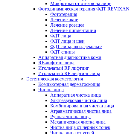
Микротоки от отеков на лице
Фотодинамическая терапия ФДТ REVIXAN
Фототерапия
Лечение акне
Лечение розацеа
Лечение пигментации
ФДТ лица
ФДТ лица и шеи
ФДТ лица, шеи, декольте
ФДТ спины
Аппаратная диагностика кожи
RF-лифтинг лица
Игольчатый RF лифтинг
Игольчатый RF лифтинг лица
Эстетическая косметология
Компьютерная дерматоскопия
Чистка лица
Аппаратная чистка лица
Ультразвуковая чистка лица
Комбинированная чистка лица
Атравматическая чистка лица
Ручная чистка лица
Механическая чистка лица
Чистка лица от черных точек
Чистка лица от угрей