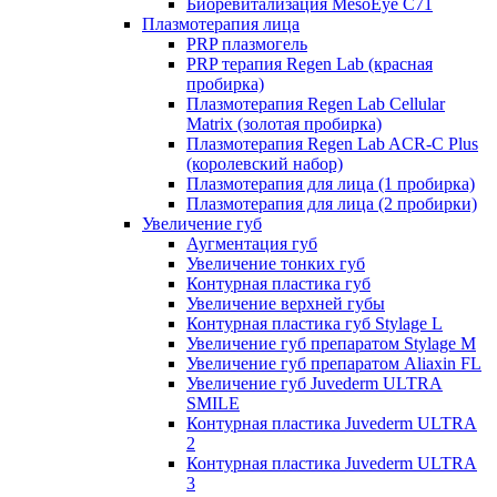
Биоревитализация MesoEye C71
Плазмотерапия лица
PRP плазмогель
PRP терапия Regen Lab (красная
пробирка)
Плазмотерапия Regen Lab Cellular
Matrix (золотая пробирка)
Плазмотерапия Regen Lab ACR-C Plus
(королевский набор)
Плазмотерапия для лица (1 пробирка)
Плазмотерапия для лица (2 пробирки)
Увеличение губ
Аугментация губ
Увеличение тонких губ
Контурная пластика губ
Увеличение верхней губы
Контурная пластика губ Stylage L
Увеличение губ препаратом Stylage M
Увеличение губ препаратом Aliaxin FL
Увеличение губ Juvederm ULTRA
SMILE
Контурная пластика Juvederm ULTRA
2
Контурная пластика Juvederm ULTRA
3