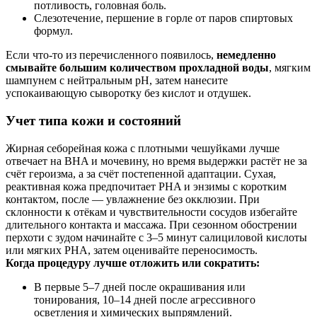
потливость, головная боль.
Слезотечение, першение в горле от паров спиртовых
формул.
Если что‑то из перечисленного появилось,
немедленно
смывайте большим количеством прохладной воды
, мягким
шампунем с нейтральным pH, затем нанесите
успокаивающую сыворотку без кислот и отдушек.
Учет типа кожи и состояний
Жирная себорейная кожа с плотными чешуйками лучше
отвечает на BHA и мочевину, но время выдержки растёт не за
счёт героизма, а за счёт постепенной адаптации. Сухая,
реактивная кожа предпочитает PHA и энзимы с коротким
контактом, после — увлажнение без окклюзии. При
склонности к отёкам и чувствительности сосудов избегайте
длительного контакта и массажа. При сезонном обострении
перхоти с зудом начинайте с 3–5 минут салициловой кислоты
или мягких PHA, затем оценивайте переносимость.
Когда процедуру лучше отложить или сократить:
В первые 5–7 дней после окрашивания или
тонирования, 10–14 дней после агрессивного
осветления и химических выпрямлений.