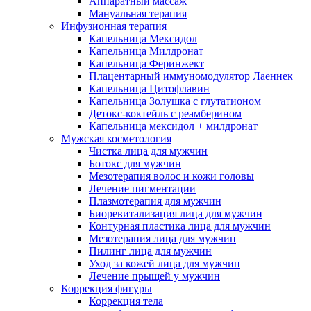
Аппаратный массаж
Мануальная терапия
Инфузионная терапия
Капельница Мексидол
Капельница Милдронат
Капельница Феринжект
Плацентарный иммуномодулятор Лаеннек
Капельница Цитофлавин
Капельница Золушка с глутатионом
Детокс-коктейль с реамберином
Капельница мексидол + милдронат
Мужская косметология
Чистка лица для мужчин
Ботокс для мужчин
Мезотерапия волос и кожи головы
Лечение пигментации
Плазмотерапия для мужчин
Биоревитализация лица для мужчин
Контурная пластика лица для мужчин
Мезотерапия лица для мужчин
Пилинг лица для мужчин
Уход за кожей лица для мужчин
Лечение прыщей у мужчин
Коррекция фигуры
Коррекция тела