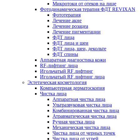
Микротоки от отеков на лице
Фотодинамическая терапия ФДТ REVIXAN
Фототерапия
Лечение акне
Лечение розацеа
Лечение пигментации
ФДТ лица
ФДТ лица и шеи
ФДТ лица, шеи, декольте
ФДТ спины
Аппаратная диагностика кожи
RF-лифтинг лица
Игольчатый RF лифтинг
Игольчатый RF лифтинг лица
Эстетическая косметология
Компьютерная дерматоскопия
Чистка лица
Аппаратная чистка лица
Ультразвуковая чистка лица
Комбинированная чистка лица
Атравматическая чистка лица
Ручная чистка лица
Механическая чистка лица
Чистка лица от черных точек
Чистка лица от угрей