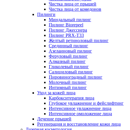
Чистка лица от прыщей
Чистка лица от комедонов
Пилинги
Миндальный пилинг
Пилинг Biorepeel
Пилинг Джесснера
Пилинг PRX-T33
Желтый ретиноловый пилинг
Срединный пилинг
Азелаиновый пилинг
Феруловый пилинг
Алмазный пилинг
Гликолевый пилинг
Салициловый пилинг
Пировиноградный пилинг
Молочный пилинг
Интимный пилинг
Уход за кожей лица
Карбокситерапия лица
Глубокое увлажнение и фейслифтинг
Интенсивное увлажнение лица
Интенсивное омоложение лица
Лечение прыщей
Регенерация и восстановление кожи лица
Лазерная косметология