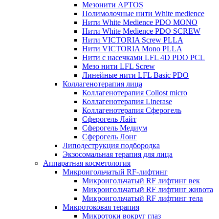
Мезонити APTOS
Полимолочные нити White medience
Нити White Medience PDO MONO
Нити White Medience PDO SCREW
Нити VICTORIA Screw PLLA
Нити VICTORIA Mono PLLA
Нити с насечками LFL 4D PDO PCL
Мезо нити LFL Screw
Линейные нити LFL Basic PDO
Коллагенотерапия лица
Коллагенотерапия Collost micro
Коллагенотерапия Linerase
Коллагенотерапия Сферогель
Сферогель Лайт
Сферогель Медиум
Сферогель Лонг
Липодеструкция подбородка
Экзосомальная терапия для лица
Аппаратная косметология
Микроигольчатый RF-лифтинг
Микроигольчатый RF лифтинг век
Микроигольчатый RF лифтинг живота
Микроигольчатый RF лифтинг тела
Микротоковая терапия
Микротоки вокруг глаз