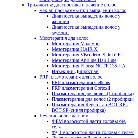
Трихология: диагностика и лечение волос
Чек-ап программы при выпадении волос
Диагностика выпадения волос у
женщин
Диагностика выпадения волос у
мужчин
Мезотерапия для волос
Мезотерапия Мэлсмон
Мезотерапия HAIR X
Мезотерапия Viscoderm Skinko E
Мезотерапия Apriline Hair Line
Мезотерапия Filorga NCTF 135 HA
Инъекции Дипроспан
PRP плазмотерапия для волос
PRP плазмотерапия Cellenis
PRP плазмотерапия Cortexil
Плазмотерапия для волос (1 пробирка)
Плазмотерапия для волос (2 пробирки)
Плазмотерапия Regen Lab BCT RK-
BCT-SP (синяя пробирка)
Лечение волос лазером
ФБМ волосистой части головы без
геля
ФДТ волосистой части головы с гелем
Лечение очаговой алопеции