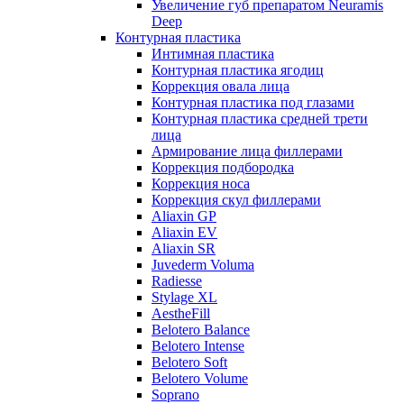
Увеличение губ препаратом Neuramis
Deep
Контурная пластика
Интимная пластика
Контурная пластика ягодиц
Коррекция овала лица
Контурная пластика под глазами
Контурная пластика средней трети
лица
Армирование лица филлерами
Коррекция подбородка
Коррекция носа
Коррекция скул филлерами
Aliaxin GP
Aliaxin EV
Aliaxin SR
Juvederm Voluma
Radiesse
Stylage XL
AestheFill
Belotero Balance
Belotero Intense
Belotero Soft
Belotero Volume
Soprano