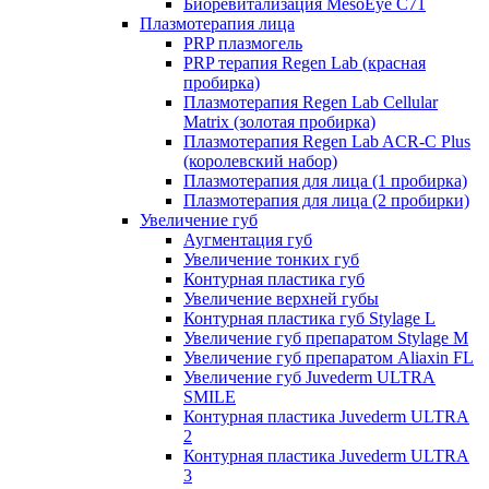
Биоревитализация MesoEye C71
Плазмотерапия лица
PRP плазмогель
PRP терапия Regen Lab (красная
пробирка)
Плазмотерапия Regen Lab Cellular
Matrix (золотая пробирка)
Плазмотерапия Regen Lab ACR-C Plus
(королевский набор)
Плазмотерапия для лица (1 пробирка)
Плазмотерапия для лица (2 пробирки)
Увеличение губ
Аугментация губ
Увеличение тонких губ
Контурная пластика губ
Увеличение верхней губы
Контурная пластика губ Stylage L
Увеличение губ препаратом Stylage M
Увеличение губ препаратом Aliaxin FL
Увеличение губ Juvederm ULTRA
SMILE
Контурная пластика Juvederm ULTRA
2
Контурная пластика Juvederm ULTRA
3