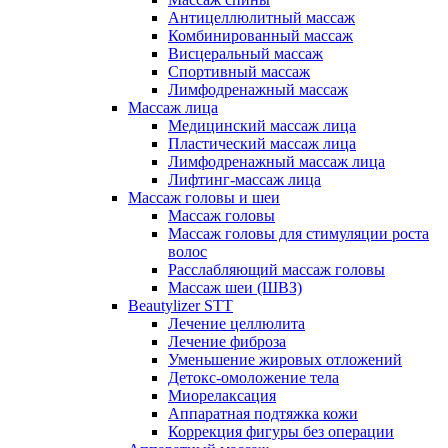
Антицеллюлитный массаж
Комбинированный массаж
Висцеральный массаж
Спортивный массаж
Лимфодренажный массаж
Массаж лица
Медицинский массаж лица
Пластический массаж лица
Лимфодренажный массаж лица
Лифтинг-массаж лица
Массаж головы и шеи
Массаж головы
Массаж головы для стимуляции роста
волос
Расслабляющий массаж головы
Массаж шеи (ШВЗ)
Beautylizer STT
Лечение целлюлита
Лечение фиброза
Уменьшение жировых отложений
Детокс-омоложение тела
Миорелаксация
Аппаратная подтяжка кожи
Коррекция фигуры без операции