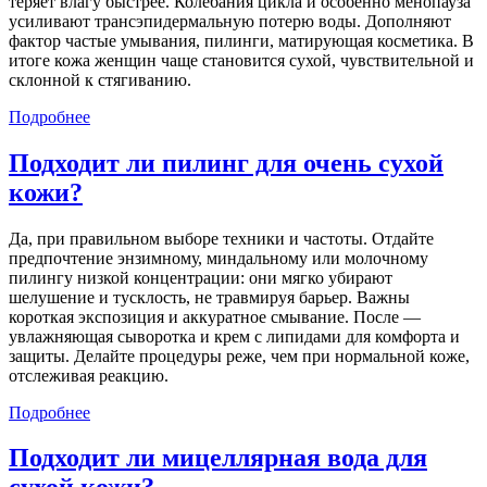
теряет влагу быстрее. Колебания цикла и особенно менопауза
усиливают трансэпидермальную потерю воды. Дополняют
фактор частые умывания, пилинги, матирующая косметика. В
итоге кожа женщин чаще становится сухой, чувствительной и
склонной к стягиванию.
Подробнее
Подходит ли пилинг для очень сухой
кожи?
Да, при правильном выборе техники и частоты. Отдайте
предпочтение энзимному, миндальному или молочному
пилингу низкой концентрации: они мягко убирают
шелушение и тусклость, не травмируя барьер. Важны
короткая экспозиция и аккуратное смывание. После —
увлажняющая сыворотка и крем с липидами для комфорта и
защиты. Делайте процедуры реже, чем при нормальной коже,
отслеживая реакцию.
Подробнее
Подходит ли мицеллярная вода для