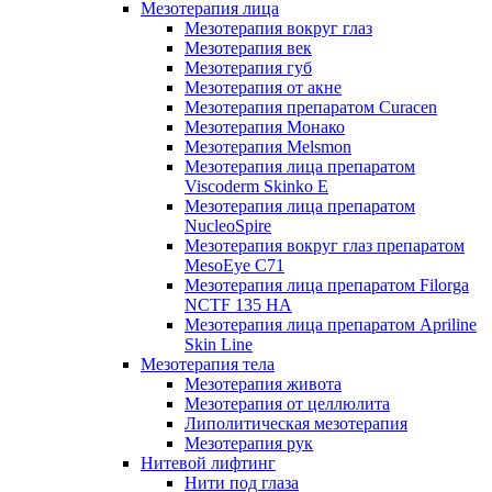
Мезотерапия лица
Мезотерапия вокруг глаз
Мезотерапия век
Мезотерапия губ
Мезотерапия от акне
Мезотерапия препаратом Curacen
Мезотерапия Монако
Мезотерапия Melsmon
Мезотерапия лица препаратом
Viscoderm Skinko E
Мезотерапия лица препаратом
NucleoSpire
Мезотерапия вокруг глаз препаратом
MesoEye С71
Мезотерапия лица препаратом Filorga
NCTF 135 HA
Мезотерапия лица препаратом Apriline
Skin Line
Мезотерапия тела
Мезотерапия живота
Мезотерапия от целлюлита
Липолитическая мезотерапия
Мезотерапия рук
Нитевой лифтинг
Нити под глаза