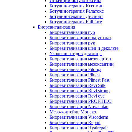
Инъекции ботулотоксина
Ботулинотерапия Ксеомин
Ботулинотерапия Релатокс
Ботулинотерапия Диспорт
Ботулинотерапия Full face
Биоревитализация
Биоревитализация губ
Биоревитализация вокруг глаз
Биоревитализация рук
Биоревитализация шеи и декольте
Уколы пептидов для лица
Биоревитализация мезовартон
Биоревитализация мезоксантин
Биоревитализация Filorga
Биоревитализация Plinest
Биоревитализация Plinest Fast
Биоревитализация Revi Silk
Биоревитализация Revi strong
Биоревитализация Revi eye
Биоревитализация PROFHILO
Биоревитализация Novacutan
Мезо-коктейль Монако
Биоревитализация Viscoderm
Биоревитализация Repart
Биоревитализация Hyalrepair