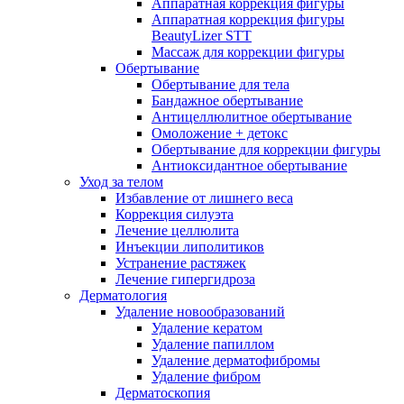
Аппаратная коррекция фигуры
Аппаратная коррекция фигуры
BeautyLizer STT
Массаж для коррекции фигуры
Обертывание
Обертывание для тела
Бандажное обертывание
Антицеллюлитное обертывание
Омоложение + детокс
Обертывание для коррекции фигуры
Антиоксидантное обертывание
Уход за телом
Избавление от лишнего веса
Коррекция силуэта
Лечение целлюлита
Инъекции липолитиков
Устранение растяжек
Лечение гипергидроза
Дерматология
Удаление новообразований
Удаление кератом
Удаление папиллом
Удаление дерматофибромы
Удаление фибром
Дерматоскопия