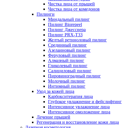
Чистка лица от прыщей
Чистка лица от комедонов
Пилинги
Миндальный пилинг
Пилинг Biorepeel
Пилинг Джесснера
Пилинг PRX-T33
Желтый ретиноловый пилинг
Срединный пилинг
Азелаиновый пилинг
Феруловый пилинг
Алмазный пилинг
Гликолевый пилинг
Салициловый пилинг
Пировиноградный пилинг
Молочный пилинг
Интимный пилинг
Уход за кожей лица
Карбокситерапия лица
Глубокое увлажнение и фейслифтинг
Интенсивное увлажнение лица
Интенсивное омоложение лица
Лечение прыщей
Регенерация и восстановление кожи лица
Лазерная косметология