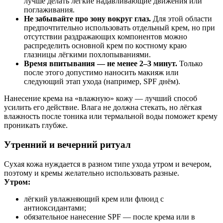
лучше делать лёгкие надавливающие движения или
поглаживания.
Не забывайте про зону вокруг глаз.
Для этой области
предпочтительно использовать отдельный крем, но при
отсутствии раздражающих компонентов можно
распределить основной крем по костному краю
глазницы лёгкими похлопываниями.
Время впитывания — не менее 2–3 минут.
Только
после этого допустимо наносить макияж или
следующий этап ухода (например, SPF днём).
Нанесение крема на «влажную» кожу — лучший способ
усилить его действие. Влага не должна стекать, но лёгкая
влажность после тоника или термальной воды поможет крему
проникать глубже.
Утренний и вечерний ритуал
Сухая кожа нуждается в разном типе ухода утром и вечером,
поэтому и кремы желательно использовать разные.
Утром:
лёгкий увлажняющий крем или флюид с
антиоксидантами;
обязательное нанесение SPF — после крема или в