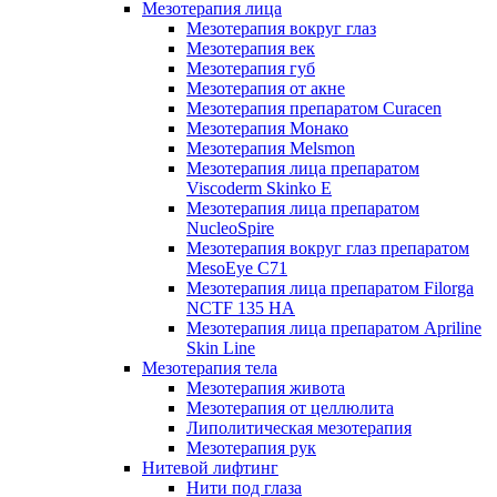
Мезотерапия лица
Мезотерапия вокруг глаз
Мезотерапия век
Мезотерапия губ
Мезотерапия от акне
Мезотерапия препаратом Curacen
Мезотерапия Монако
Мезотерапия Melsmon
Мезотерапия лица препаратом
Viscoderm Skinko E
Мезотерапия лица препаратом
NucleoSpire
Мезотерапия вокруг глаз препаратом
MesoEye С71
Мезотерапия лица препаратом Filorga
NCTF 135 HA
Мезотерапия лица препаратом Apriline
Skin Line
Мезотерапия тела
Мезотерапия живота
Мезотерапия от целлюлита
Липолитическая мезотерапия
Мезотерапия рук
Нитевой лифтинг
Нити под глаза