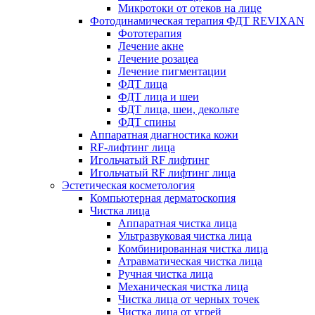
Микротоки от отеков на лице
Фотодинамическая терапия ФДТ REVIXAN
Фототерапия
Лечение акне
Лечение розацеа
Лечение пигментации
ФДТ лица
ФДТ лица и шеи
ФДТ лица, шеи, декольте
ФДТ спины
Аппаратная диагностика кожи
RF-лифтинг лица
Игольчатый RF лифтинг
Игольчатый RF лифтинг лица
Эстетическая косметология
Компьютерная дерматоскопия
Чистка лица
Аппаратная чистка лица
Ультразвуковая чистка лица
Комбинированная чистка лица
Атравматическая чистка лица
Ручная чистка лица
Механическая чистка лица
Чистка лица от черных точек
Чистка лица от угрей