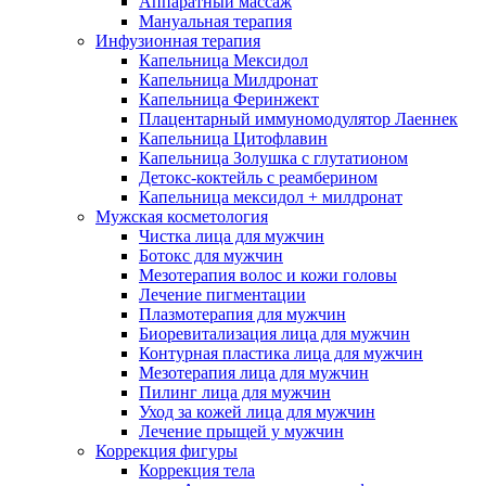
Аппаратный массаж
Мануальная терапия
Инфузионная терапия
Капельница Мексидол
Капельница Милдронат
Капельница Феринжект
Плацентарный иммуномодулятор Лаеннек
Капельница Цитофлавин
Капельница Золушка с глутатионом
Детокс-коктейль с реамберином
Капельница мексидол + милдронат
Мужская косметология
Чистка лица для мужчин
Ботокс для мужчин
Мезотерапия волос и кожи головы
Лечение пигментации
Плазмотерапия для мужчин
Биоревитализация лица для мужчин
Контурная пластика лица для мужчин
Мезотерапия лица для мужчин
Пилинг лица для мужчин
Уход за кожей лица для мужчин
Лечение прыщей у мужчин
Коррекция фигуры
Коррекция тела