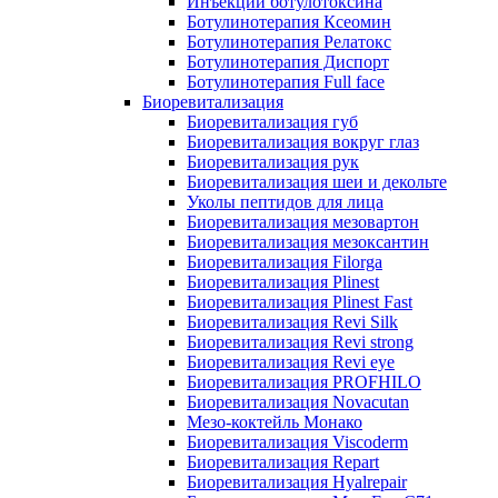
Инъекции ботулотоксина
Ботулинотерапия Ксеомин
Ботулинотерапия Релатокс
Ботулинотерапия Диспорт
Ботулинотерапия Full face
Биоревитализация
Биоревитализация губ
Биоревитализация вокруг глаз
Биоревитализация рук
Биоревитализация шеи и декольте
Уколы пептидов для лица
Биоревитализация мезовартон
Биоревитализация мезоксантин
Биоревитализация Filorga
Биоревитализация Plinest
Биоревитализация Plinest Fast
Биоревитализация Revi Silk
Биоревитализация Revi strong
Биоревитализация Revi eye
Биоревитализация PROFHILO
Биоревитализация Novacutan
Мезо-коктейль Монако
Биоревитализация Viscoderm
Биоревитализация Repart
Биоревитализация Hyalrepair