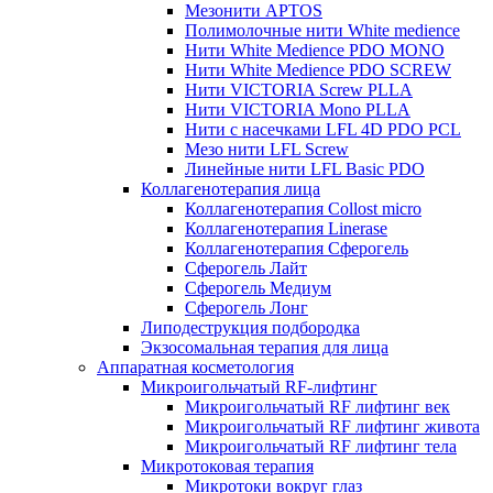
Мезонити APTOS
Полимолочные нити White medience
Нити White Medience PDO MONO
Нити White Medience PDO SCREW
Нити VICTORIA Screw PLLA
Нити VICTORIA Mono PLLA
Нити с насечками LFL 4D PDO PCL
Мезо нити LFL Screw
Линейные нити LFL Basic PDO
Коллагенотерапия лица
Коллагенотерапия Collost micro
Коллагенотерапия Linerase
Коллагенотерапия Сферогель
Сферогель Лайт
Сферогель Медиум
Сферогель Лонг
Липодеструкция подбородка
Экзосомальная терапия для лица
Аппаратная косметология
Микроигольчатый RF-лифтинг
Микроигольчатый RF лифтинг век
Микроигольчатый RF лифтинг живота
Микроигольчатый RF лифтинг тела
Микротоковая терапия
Микротоки вокруг глаз