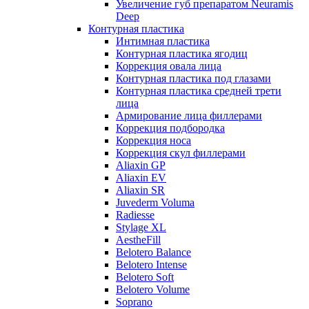
Увеличение губ препаратом Neuramis
Deep
Контурная пластика
Интимная пластика
Контурная пластика ягодиц
Коррекция овала лица
Контурная пластика под глазами
Контурная пластика средней трети
лица
Армирование лица филлерами
Коррекция подбородка
Коррекция носа
Коррекция скул филлерами
Aliaxin GP
Aliaxin EV
Aliaxin SR
Juvederm Voluma
Radiesse
Stylage XL
AestheFill
Belotero Balance
Belotero Intense
Belotero Soft
Belotero Volume
Soprano