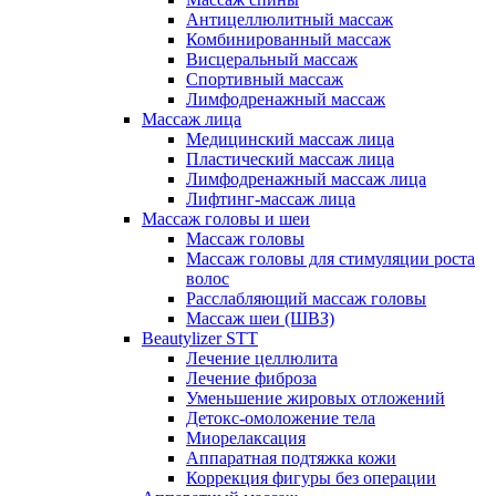
Антицеллюлитный массаж
Комбинированный массаж
Висцеральный массаж
Спортивный массаж
Лимфодренажный массаж
Массаж лица
Медицинский массаж лица
Пластический массаж лица
Лимфодренажный массаж лица
Лифтинг-массаж лица
Массаж головы и шеи
Массаж головы
Массаж головы для стимуляции роста
волос
Расслабляющий массаж головы
Массаж шеи (ШВЗ)
Beautylizer STT
Лечение целлюлита
Лечение фиброза
Уменьшение жировых отложений
Детокс-омоложение тела
Миорелаксация
Аппаратная подтяжка кожи
Коррекция фигуры без операции