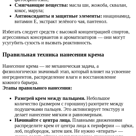
Смягчающие вещества:
масла ши, жожоба, сквалан,
кокос, марула;
Антиоксиданты и защитные элементы:
ниацинамид,
витамин Е, экстракт зелёного чая, пантенол.
Избегать следует средств с высокой концентрацией спиртов,
агрессивных консервантов и ароматизаторов — они могут
усугубить сухость и вызвать реактивность.
Правильная техника нанесения крема
Нанесение крема — не механическая задача, а
физиологически значимый этап, который влияет на усвоение
ингредиентов, распределение влаги и восстановление
кожного барьера.
Этапы правильного нанесения:
Разогрей крем между пальцами.
Небольшое
количество (размером с горошину) разотрите между
подушечками пальцев. Это активизирует текстуру и
делает нанесение мягким и равномерным.
Начинайте с центра лица.
Плавными движениями
распределите крем от центра лица к периферии — щёки,
лоб, подбородок, затем шея. Не нужно «втирать» —