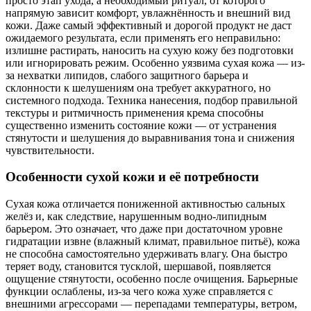
просто этап ухода, а необходимый ритуал, от которого
напрямую зависит комфорт, увлажнённость и внешний вид
кожи. Даже самый эффективный и дорогой продукт не даст
ожидаемого результата, если применять его неправильно:
излишне растирать, наносить на сухую кожу без подготовки
или игнорировать режим. Особенно уязвима сухая кожа — из-
за нехватки липидов, слабого защитного барьера и
склонности к шелушениям она требует аккуратного, но
системного подхода. Техника нанесения, подбор правильной
текстуры и ритмичность применения крема способны
существенно изменить состояние кожи — от устранения
стянутости и шелушения до выравнивания тона и снижения
чувствительности.
Особенности сухой кожи и её потребности
Сухая кожа отличается пониженной активностью сальных
желёз и, как следствие, нарушенным водно-липидным
барьером. Это означает, что даже при достаточном уровне
гидратации извне (влажный климат, правильное питьё), кожа
не способна самостоятельно удерживать влагу. Она быстро
теряет воду, становится тусклой, шершавой, появляется
ощущение стянутости, особенно после очищения. Барьерные
функции ослаблены, из-за чего кожа хуже справляется с
внешними агрессорами — перепадами температуры, ветром,