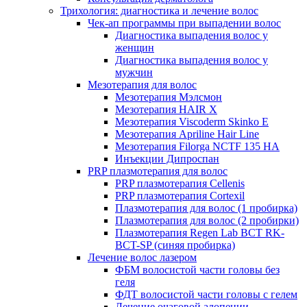
Трихология: диагностика и лечение волос
Чек-ап программы при выпадении волос
Диагностика выпадения волос у
женщин
Диагностика выпадения волос у
мужчин
Мезотерапия для волос
Мезотерапия Мэлсмон
Мезотерапия HAIR X
Мезотерапия Viscoderm Skinko E
Мезотерапия Apriline Hair Line
Мезотерапия Filorga NCTF 135 HA
Инъекции Дипроспан
PRP плазмотерапия для волос
PRP плазмотерапия Cellenis
PRP плазмотерапия Cortexil
Плазмотерапия для волос (1 пробирка)
Плазмотерапия для волос (2 пробирки)
Плазмотерапия Regen Lab BCT RK-
BCT-SP (синяя пробирка)
Лечение волос лазером
ФБМ волосистой части головы без
геля
ФДТ волосистой части головы с гелем
Лечение очаговой алопеции