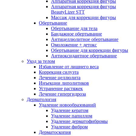
Аппаратная коррекция фигуры
Аппаратная коррекция фигуры
BeautyLizer STT
Массаж для коррекции фигуры
Обертывание
Обертывание для тела
Бандажное обертывание
Антицеллюлитное обертывание
Омоложение + детокс
Обертывание для коррекции фигуры
Антиоксидантное обертывание
Уход за телом
Избавление от лишнего веса
Коррекция силуэта
Лечение целлюлита
Инъекции липолитиков
Устранение растяжек
Лечение гипергидроза
Дерматология
Удаление новообразований
Удаление кератом
Удаление папиллом
Удаление дерматофибромы
Удаление фибром
Дерматоскопия