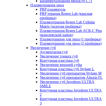
Биоревитализация MesoEye C71
Плазмотерапия лица
PRP плазмогель
PRP терапия Regen Lab (красная
пробирка)
Плазмотерапия Regen Lab Cellular
Matrix (золотая пробирка)
Плазмотерапия Regen Lab ACR-C Plus
(королевский набор)
Плазмотерапия для лица (1 пробирка)
Плазмотерапия для лица (2 пробирки)
Увеличение губ
Аугментация губ
Увеличение тонких губ
Контурная пластика губ
Увеличение верхней губы
Контурная пластика губ Stylage L
Увеличение губ препаратом Stylage M
Увеличение губ препаратом Aliaxin FL
Увеличение губ Juvederm ULTRA
SMILE
Контурная пластика Juvederm ULTRA
2
Контурная пластика Juvederm ULTRA
3