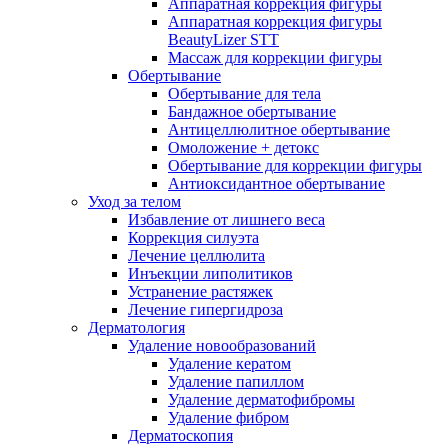
Аппаратная коррекция фигуры
Аппаратная коррекция фигуры
BeautyLizer STT
Массаж для коррекции фигуры
Обертывание
Обертывание для тела
Бандажное обертывание
Антицеллюлитное обертывание
Омоложение + детокс
Обертывание для коррекции фигуры
Антиоксидантное обертывание
Уход за телом
Избавление от лишнего веса
Коррекция силуэта
Лечение целлюлита
Инъекции липолитиков
Устранение растяжек
Лечение гипергидроза
Дерматология
Удаление новообразований
Удаление кератом
Удаление папиллом
Удаление дерматофибромы
Удаление фибром
Дерматоскопия