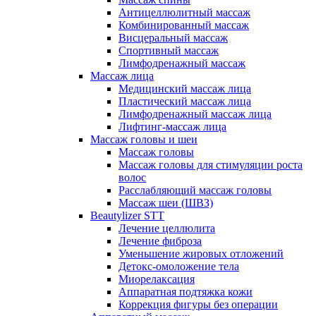
Антицеллюлитный массаж
Комбинированный массаж
Висцеральный массаж
Спортивный массаж
Лимфодренажный массаж
Массаж лица
Медицинский массаж лица
Пластический массаж лица
Лимфодренажный массаж лица
Лифтинг-массаж лица
Массаж головы и шеи
Массаж головы
Массаж головы для стимуляции роста
волос
Расслабляющий массаж головы
Массаж шеи (ШВЗ)
Beautylizer STT
Лечение целлюлита
Лечение фиброза
Уменьшение жировых отложений
Детокс-омоложение тела
Миорелаксация
Аппаратная подтяжка кожи
Коррекция фигуры без операции