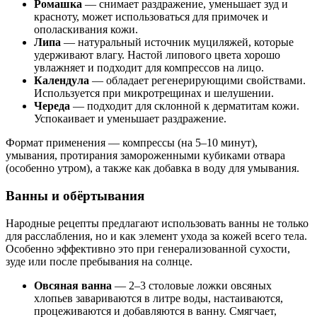
Ромашка
— снимает раздражение, уменьшает зуд и
красноту, может использоваться для примочек и
ополаскивания кожи.
Липа
— натуральный источник муциляжей, которые
удерживают влагу. Настой липового цвета хорошо
увлажняет и подходит для компрессов на лицо.
Календула
— обладает регенерирующими свойствами.
Используется при микротрещинах и шелушении.
Череда
— подходит для склонной к дерматитам кожи.
Успокаивает и уменьшает раздражение.
Формат применения — компрессы (на 5–10 минут),
умывания, протирания замороженными кубиками отвара
(особенно утром), а также как добавка в воду для умывания.
Ванны и обёртывания
Народные рецепты предлагают использовать ванны не только
для расслабления, но и как элемент ухода за кожей всего тела.
Особенно эффективно это при генерализованной сухости,
зуде или после пребывания на солнце.
Овсяная ванна
— 2–3 столовые ложки овсяных
хлопьев завариваются в литре воды, настаиваются,
процеживаются и добавляются в ванну. Смягчает,