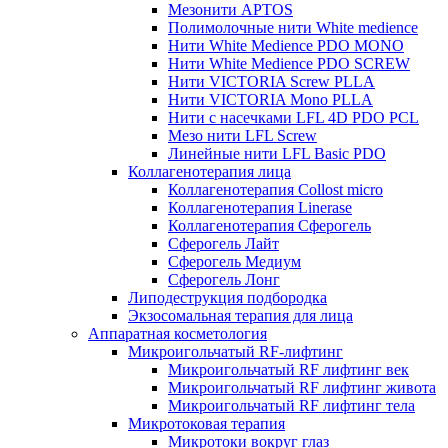
Мезонити APTOS
Полимолочные нити White medience
Нити White Medience PDO MONO
Нити White Medience PDO SCREW
Нити VICTORIA Screw PLLA
Нити VICTORIA Mono PLLA
Нити с насечками LFL 4D PDO PCL
Мезо нити LFL Screw
Линейные нити LFL Basic PDO
Коллагенотерапия лица
Коллагенотерапия Collost micro
Коллагенотерапия Linerase
Коллагенотерапия Сферогель
Сферогель Лайт
Сферогель Медиум
Сферогель Лонг
Липодеструкция подбородка
Экзосомальная терапия для лица
Аппаратная косметология
Микроигольчатый RF-лифтинг
Микроигольчатый RF лифтинг век
Микроигольчатый RF лифтинг живота
Микроигольчатый RF лифтинг тела
Микротоковая терапия
Микротоки вокруг глаз