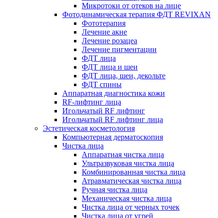
Микротоки от отеков на лице
Фотодинамическая терапия ФДТ REVIXAN
Фототерапия
Лечение акне
Лечение розацеа
Лечение пигментации
ФДТ лица
ФДТ лица и шеи
ФДТ лица, шеи, декольте
ФДТ спины
Аппаратная диагностика кожи
RF-лифтинг лица
Игольчатый RF лифтинг
Игольчатый RF лифтинг лица
Эстетическая косметология
Компьютерная дерматоскопия
Чистка лица
Аппаратная чистка лица
Ультразвуковая чистка лица
Комбинированная чистка лица
Атравматическая чистка лица
Ручная чистка лица
Механическая чистка лица
Чистка лица от черных точек
Чистка лица от угрей