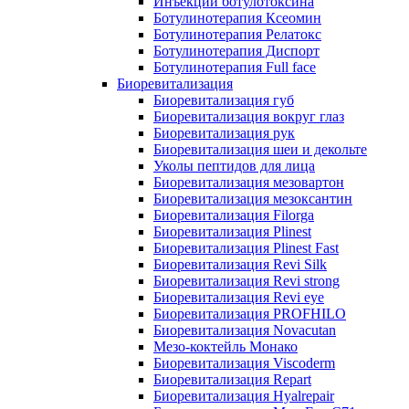
Инъекции ботулотоксина
Ботулинотерапия Ксеомин
Ботулинотерапия Релатокс
Ботулинотерапия Диспорт
Ботулинотерапия Full face
Биоревитализация
Биоревитализация губ
Биоревитализация вокруг глаз
Биоревитализация рук
Биоревитализация шеи и декольте
Уколы пептидов для лица
Биоревитализация мезовартон
Биоревитализация мезоксантин
Биоревитализация Filorga
Биоревитализация Plinest
Биоревитализация Plinest Fast
Биоревитализация Revi Silk
Биоревитализация Revi strong
Биоревитализация Revi eye
Биоревитализация PROFHILO
Биоревитализация Novacutan
Мезо-коктейль Монако
Биоревитализация Viscoderm
Биоревитализация Repart
Биоревитализация Hyalrepair