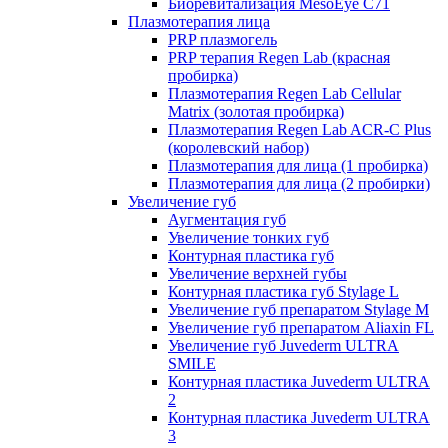
Биоревитализация MesoEye C71
Плазмотерапия лица
PRP плазмогель
PRP терапия Regen Lab (красная
пробирка)
Плазмотерапия Regen Lab Cellular
Matrix (золотая пробирка)
Плазмотерапия Regen Lab ACR-C Plus
(королевский набор)
Плазмотерапия для лица (1 пробирка)
Плазмотерапия для лица (2 пробирки)
Увеличение губ
Аугментация губ
Увеличение тонких губ
Контурная пластика губ
Увеличение верхней губы
Контурная пластика губ Stylage L
Увеличение губ препаратом Stylage M
Увеличение губ препаратом Aliaxin FL
Увеличение губ Juvederm ULTRA
SMILE
Контурная пластика Juvederm ULTRA
2
Контурная пластика Juvederm ULTRA
3