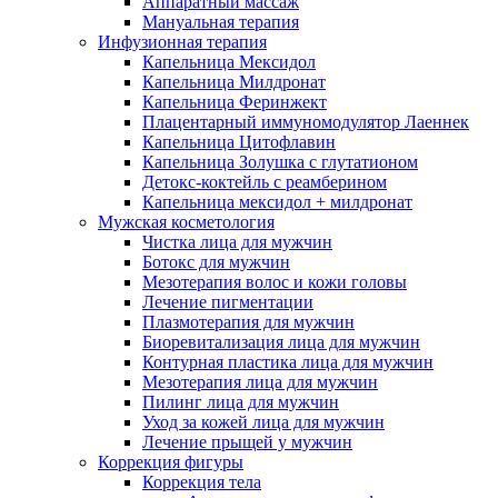
Аппаратный массаж
Мануальная терапия
Инфузионная терапия
Капельница Мексидол
Капельница Милдронат
Капельница Феринжект
Плацентарный иммуномодулятор Лаеннек
Капельница Цитофлавин
Капельница Золушка с глутатионом
Детокс-коктейль с реамберином
Капельница мексидол + милдронат
Мужская косметология
Чистка лица для мужчин
Ботокс для мужчин
Мезотерапия волос и кожи головы
Лечение пигментации
Плазмотерапия для мужчин
Биоревитализация лица для мужчин
Контурная пластика лица для мужчин
Мезотерапия лица для мужчин
Пилинг лица для мужчин
Уход за кожей лица для мужчин
Лечение прыщей у мужчин
Коррекция фигуры
Коррекция тела