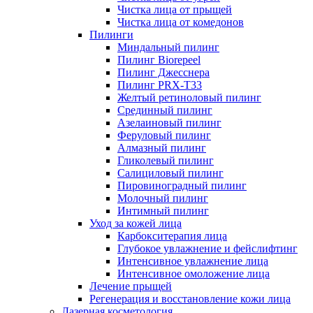
Чистка лица от прыщей
Чистка лица от комедонов
Пилинги
Миндальный пилинг
Пилинг Biorepeel
Пилинг Джесснера
Пилинг PRX-T33
Желтый ретиноловый пилинг
Срединный пилинг
Азелаиновый пилинг
Феруловый пилинг
Алмазный пилинг
Гликолевый пилинг
Салициловый пилинг
Пировиноградный пилинг
Молочный пилинг
Интимный пилинг
Уход за кожей лица
Карбокситерапия лица
Глубокое увлажнение и фейслифтинг
Интенсивное увлажнение лица
Интенсивное омоложение лица
Лечение прыщей
Регенерация и восстановление кожи лица
Лазерная косметология