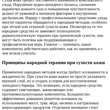
Сухая кожа требует постоянного внимания и комплексного
ухода. Нарушение водно-липидного баланса, снижение
выработки кожного сала и повышенная чувствительность
делают её уязвимой к внешним факторам и внутренним
дисбалансам. Наряду с профессиональными средствами ухода,
многие пациенты обращаются к народным методам, особенно
при лёгкой или сезонной сухости кожи. Несмотря на то что
народные средства не заменяют полноценную
дерматологическую терапию при хронической сухости, они
могут быть полезны как поддерживающая и
профилактическая мера. Главное — понимать, какие
компоненты действительно работают, как их применять и с
чем нельзя сочетать.
Принципы народной терапии при сухости кожи
Применение народных методов всегда требует осознанности и
аккуратности. При сухости кожи важно не просто увлажнить
верхний слой, но и создать условия для восстановления
липидного барьера. Это возможно, если народное средство
содержит смягчающие, заживляющие или
противовоспалительные компоненты. Большинство
эффективных домашних рецептов основаны на
использовании масел, трав, мёда, овсянки и натуральных
жиросодержащих продуктов. Отдельное внимание стоит