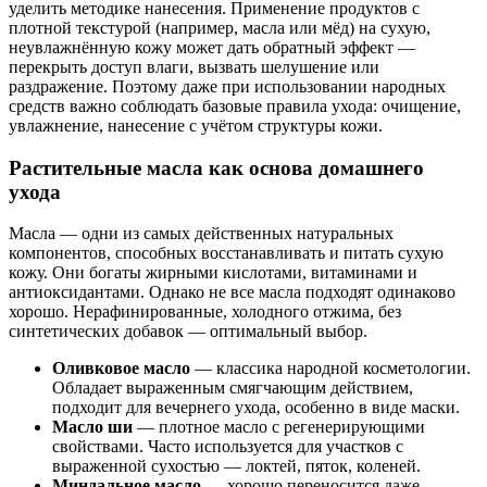
уделить методике нанесения. Применение продуктов с
плотной текстурой (например, масла или мёд) на сухую,
неувлажнённую кожу может дать обратный эффект —
перекрыть доступ влаги, вызвать шелушение или
раздражение. Поэтому даже при использовании народных
средств важно соблюдать базовые правила ухода: очищение,
увлажнение, нанесение с учётом структуры кожи.
Растительные масла как основа домашнего
ухода
Масла — одни из самых действенных натуральных
компонентов, способных восстанавливать и питать сухую
кожу. Они богаты жирными кислотами, витаминами и
антиоксидантами. Однако не все масла подходят одинаково
хорошо. Нерафинированные, холодного отжима, без
синтетических добавок — оптимальный выбор.
Оливковое масло
— классика народной косметологии.
Обладает выраженным смягчающим действием,
подходит для вечернего ухода, особенно в виде маски.
Масло ши
— плотное масло с регенерирующими
свойствами. Часто используется для участков с
выраженной сухостью — локтей, пяток, коленей.
Миндальное масло
— хорошо переносится даже