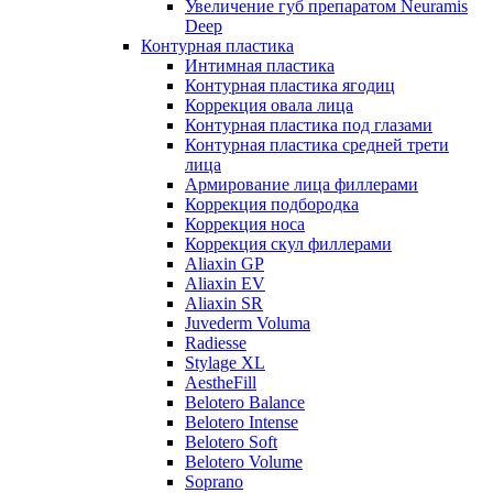
Увеличение губ препаратом Neuramis
Deep
Контурная пластика
Интимная пластика
Контурная пластика ягодиц
Коррекция овала лица
Контурная пластика под глазами
Контурная пластика средней трети
лица
Армирование лица филлерами
Коррекция подбородка
Коррекция носа
Коррекция скул филлерами
Aliaxin GP
Aliaxin EV
Aliaxin SR
Juvederm Voluma
Radiesse
Stylage XL
AestheFill
Belotero Balance
Belotero Intense
Belotero Soft
Belotero Volume
Soprano