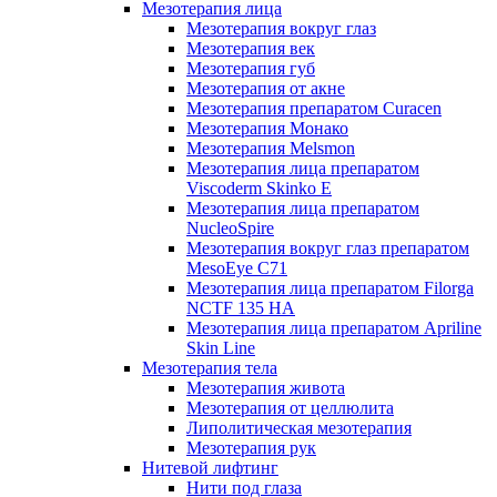
Мезотерапия лица
Мезотерапия вокруг глаз
Мезотерапия век
Мезотерапия губ
Мезотерапия от акне
Мезотерапия препаратом Curacen
Мезотерапия Монако
Мезотерапия Melsmon
Мезотерапия лица препаратом
Viscoderm Skinko E
Мезотерапия лица препаратом
NucleoSpire
Мезотерапия вокруг глаз препаратом
MesoEye С71
Мезотерапия лица препаратом Filorga
NCTF 135 HA
Мезотерапия лица препаратом Apriline
Skin Line
Мезотерапия тела
Мезотерапия живота
Мезотерапия от целлюлита
Липолитическая мезотерапия
Мезотерапия рук
Нитевой лифтинг
Нити под глаза