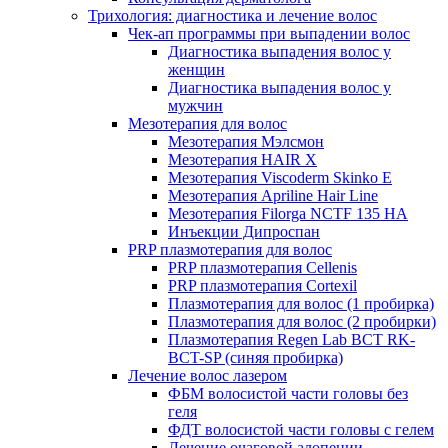
Трихология: диагностика и лечение волос
Чек-ап программы при выпадении волос
Диагностика выпадения волос у
женщин
Диагностика выпадения волос у
мужчин
Мезотерапия для волос
Мезотерапия Мэлсмон
Мезотерапия HAIR X
Мезотерапия Viscoderm Skinko E
Мезотерапия Apriline Hair Line
Мезотерапия Filorga NCTF 135 HA
Инъекции Дипроспан
PRP плазмотерапия для волос
PRP плазмотерапия Cellenis
PRP плазмотерапия Cortexil
Плазмотерапия для волос (1 пробирка)
Плазмотерапия для волос (2 пробирки)
Плазмотерапия Regen Lab BCT RK-
BCT-SP (синяя пробирка)
Лечение волос лазером
ФБМ волосистой части головы без
геля
ФДТ волосистой части головы с гелем
Лечение очаговой алопеции