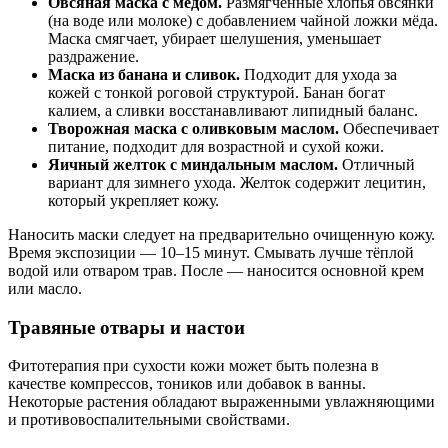
Овсяная маска с мёдом.
Размягчённые хлопья овсянки
(на воде или молоке) с добавлением чайной ложки мёда.
Маска смягчает, убирает шелушения, уменьшает
раздражение.
Маска из банана и сливок.
Подходит для ухода за
кожей с тонкой роговой структурой. Банан богат
калием, а сливки восстанавливают липидный баланс.
Творожная маска с оливковым маслом.
Обеспечивает
питание, подходит для возрастной и сухой кожи.
Яичный желток с миндальным маслом.
Отличный
вариант для зимнего ухода. Желток содержит лецитин,
который укрепляет кожу.
Наносить маски следует на предварительно очищенную кожу.
Время экспозиции — 10–15 минут. Смывать лучше тёплой
водой или отваром трав. После — наносится основной крем
или масло.
Травяные отвары и настои
Фитотерапия при сухости кожи может быть полезна в
качестве компрессов, тоников или добавок в ванны.
Некоторые растения обладают выраженными увлажняющими
и противовоспалительными свойствами.