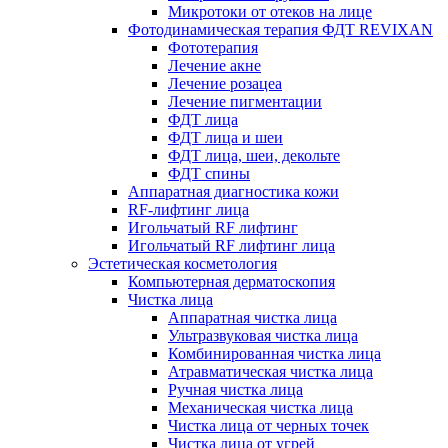
Микротоки от отеков на лице
Фотодинамическая терапия ФДТ REVIXAN
Фототерапия
Лечение акне
Лечение розацеа
Лечение пигментации
ФДТ лица
ФДТ лица и шеи
ФДТ лица, шеи, декольте
ФДТ спины
Аппаратная диагностика кожи
RF-лифтинг лица
Игольчатый RF лифтинг
Игольчатый RF лифтинг лица
Эстетическая косметология
Компьютерная дерматоскопия
Чистка лица
Аппаратная чистка лица
Ультразвуковая чистка лица
Комбинированная чистка лица
Атравматическая чистка лица
Ручная чистка лица
Механическая чистка лица
Чистка лица от черных точек
Чистка лица от угрей