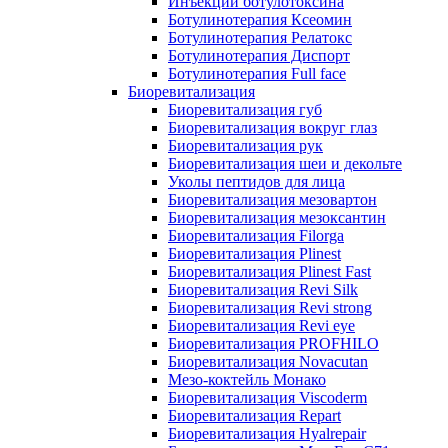
Инъекции ботулотоксина
Ботулинотерапия Ксеомин
Ботулинотерапия Релатокс
Ботулинотерапия Диспорт
Ботулинотерапия Full face
Биоревитализация
Биоревитализация губ
Биоревитализация вокруг глаз
Биоревитализация рук
Биоревитализация шеи и декольте
Уколы пептидов для лица
Биоревитализация мезовартон
Биоревитализация мезоксантин
Биоревитализация Filorga
Биоревитализация Plinest
Биоревитализация Plinest Fast
Биоревитализация Revi Silk
Биоревитализация Revi strong
Биоревитализация Revi eye
Биоревитализация PROFHILO
Биоревитализация Novacutan
Мезо-коктейль Монако
Биоревитализация Viscoderm
Биоревитализация Repart
Биоревитализация Hyalrepair