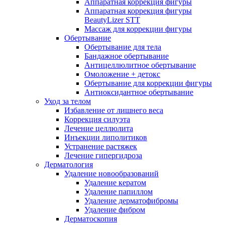
Аппаратная коррекция фигуры
Аппаратная коррекция фигуры
BeautyLizer STT
Массаж для коррекции фигуры
Обертывание
Обертывание для тела
Бандажное обертывание
Антицеллюлитное обертывание
Омоложение + детокс
Обертывание для коррекции фигуры
Антиоксидантное обертывание
Уход за телом
Избавление от лишнего веса
Коррекция силуэта
Лечение целлюлита
Инъекции липолитиков
Устранение растяжек
Лечение гипергидроза
Дерматология
Удаление новообразований
Удаление кератом
Удаление папиллом
Удаление дерматофибромы
Удаление фибром
Дерматоскопия