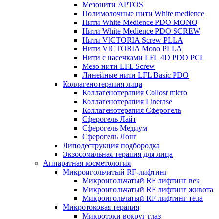
Мезонити APTOS
Полимолочные нити White medience
Нити White Medience PDO MONO
Нити White Medience PDO SCREW
Нити VICTORIA Screw PLLA
Нити VICTORIA Mono PLLA
Нити с насечками LFL 4D PDO PCL
Мезо нити LFL Screw
Линейные нити LFL Basic PDO
Коллагенотерапия лица
Коллагенотерапия Collost micro
Коллагенотерапия Linerase
Коллагенотерапия Сферогель
Сферогель Лайт
Сферогель Медиум
Сферогель Лонг
Липодеструкция подбородка
Экзосомальная терапия для лица
Аппаратная косметология
Микроигольчатый RF-лифтинг
Микроигольчатый RF лифтинг век
Микроигольчатый RF лифтинг живота
Микроигольчатый RF лифтинг тела
Микротоковая терапия
Микротоки вокруг глаз