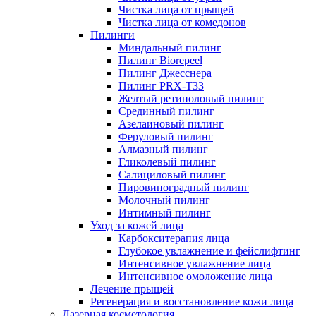
Чистка лица от прыщей
Чистка лица от комедонов
Пилинги
Миндальный пилинг
Пилинг Biorepeel
Пилинг Джесснера
Пилинг PRX-T33
Желтый ретиноловый пилинг
Срединный пилинг
Азелаиновый пилинг
Феруловый пилинг
Алмазный пилинг
Гликолевый пилинг
Салициловый пилинг
Пировиноградный пилинг
Молочный пилинг
Интимный пилинг
Уход за кожей лица
Карбокситерапия лица
Глубокое увлажнение и фейслифтинг
Интенсивное увлажнение лица
Интенсивное омоложение лица
Лечение прыщей
Регенерация и восстановление кожи лица
Лазерная косметология