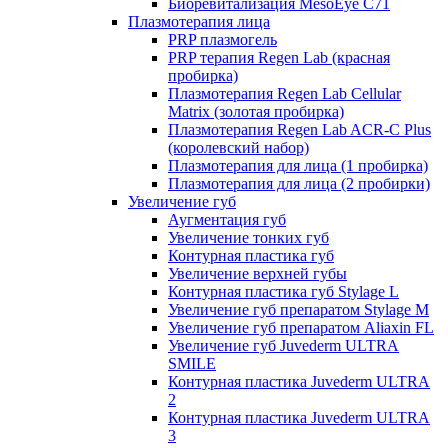
Биоревитализация MesoEye C71
Плазмотерапия лица
PRP плазмогель
PRP терапия Regen Lab (красная
пробирка)
Плазмотерапия Regen Lab Cellular
Matrix (золотая пробирка)
Плазмотерапия Regen Lab ACR-C Plus
(королевский набор)
Плазмотерапия для лица (1 пробирка)
Плазмотерапия для лица (2 пробирки)
Увеличение губ
Аугментация губ
Увеличение тонких губ
Контурная пластика губ
Увеличение верхней губы
Контурная пластика губ Stylage L
Увеличение губ препаратом Stylage M
Увеличение губ препаратом Aliaxin FL
Увеличение губ Juvederm ULTRA
SMILE
Контурная пластика Juvederm ULTRA
2
Контурная пластика Juvederm ULTRA
3