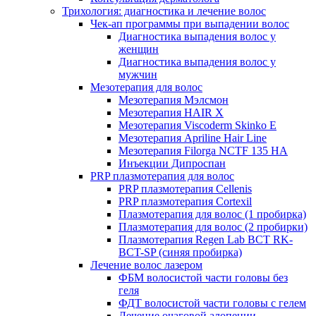
Трихология: диагностика и лечение волос
Чек-ап программы при выпадении волос
Диагностика выпадения волос у
женщин
Диагностика выпадения волос у
мужчин
Мезотерапия для волос
Мезотерапия Мэлсмон
Мезотерапия HAIR X
Мезотерапия Viscoderm Skinko E
Мезотерапия Apriline Hair Line
Мезотерапия Filorga NCTF 135 HA
Инъекции Дипроспан
PRP плазмотерапия для волос
PRP плазмотерапия Cellenis
PRP плазмотерапия Cortexil
Плазмотерапия для волос (1 пробирка)
Плазмотерапия для волос (2 пробирки)
Плазмотерапия Regen Lab BCT RK-
BCT-SP (синяя пробирка)
Лечение волос лазером
ФБМ волосистой части головы без
геля
ФДТ волосистой части головы с гелем
Лечение очаговой алопеции