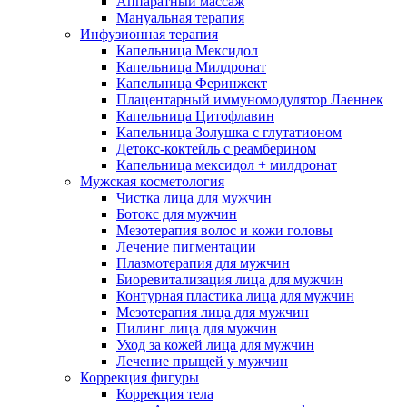
Аппаратный массаж
Мануальная терапия
Инфузионная терапия
Капельница Мексидол
Капельница Милдронат
Капельница Феринжект
Плацентарный иммуномодулятор Лаеннек
Капельница Цитофлавин
Капельница Золушка с глутатионом
Детокс-коктейль с реамберином
Капельница мексидол + милдронат
Мужская косметология
Чистка лица для мужчин
Ботокс для мужчин
Мезотерапия волос и кожи головы
Лечение пигментации
Плазмотерапия для мужчин
Биоревитализация лица для мужчин
Контурная пластика лица для мужчин
Мезотерапия лица для мужчин
Пилинг лица для мужчин
Уход за кожей лица для мужчин
Лечение прыщей у мужчин
Коррекция фигуры
Коррекция тела