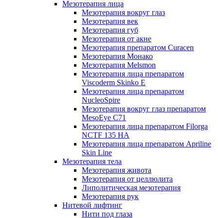
Мезотерапия лица
Мезотерапия вокруг глаз
Мезотерапия век
Мезотерапия губ
Мезотерапия от акне
Мезотерапия препаратом Curacen
Мезотерапия Монако
Мезотерапия Melsmon
Мезотерапия лица препаратом
Viscoderm Skinko E
Мезотерапия лица препаратом
NucleoSpire
Мезотерапия вокруг глаз препаратом
MesoEye С71
Мезотерапия лица препаратом Filorga
NCTF 135 HA
Мезотерапия лица препаратом Apriline
Skin Line
Мезотерапия тела
Мезотерапия живота
Мезотерапия от целлюлита
Липолитическая мезотерапия
Мезотерапия рук
Нитевой лифтинг
Нити под глаза