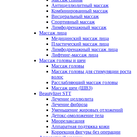
Антицеллюлитный массаж
Комбинированный массаж
Висцеральный массаж
Спортивный массаж
Лимфодренажный массаж
Массаж лица
Медицинский массаж лица
Пластический массаж лица
Лимфодренажный массаж лица
Лифтинг-массаж лица
Массаж головы и шеи
Массаж головы
Массаж головы для стимуляции роста
волос
Расслабляющий массаж головы
Массаж шеи (ШВЗ)
Beautylizer STT
Лечение целлюлита
Лечение фиброза
Уменьшение жировых отложений
Детокс-омоложение тела
Миорелаксация
Аппаратная подтяжка кожи
Коррекция фигуры без операции