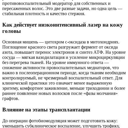
противовоспалительный модератор для собственных и
пересаженных волос. Это две разные задачи, но одна цель —
стабильная плотность и качество стержня.
Как действует низкоинтенсивный лазер на кожу
головы
Основная мишень — цитохром c‑оксидаза в митохондриях.
Поглощение красного света разгружает фермент от оксида
азота, повышает перенос электронов и синтез АТФ. На уровне
сосуда — мягкая вазодилатация и усиление микроциркуляции
без перегрева тканей. На уровне иммунного ответа —
снижение активности провоспалительных медиаторов, что
важно в послеоперационном периоде, когда тканям необходим
контролируемый, не чрезмерный воспалительный ответ. Для
клинической практики это означает менее выраженную
эритему, комфортнее заживление, меньше триходинии и более
раннее появление новых волосков после «фазы молчания»
графтов.
Влияние на этапы трансплантации
До операции фотобиомодуляция может подготовить кожу:
уменьшить субклиническое воспаление, улучшить трофику,