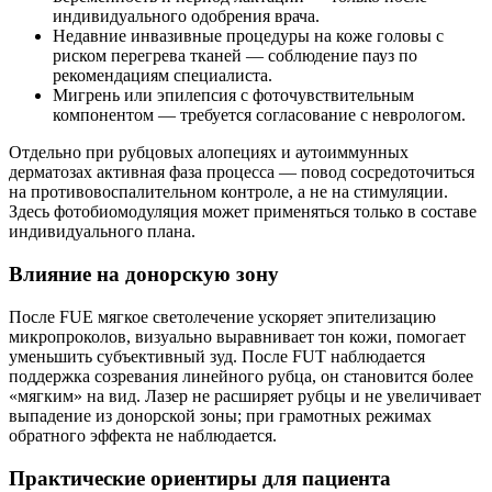
индивидуального одобрения врача.
Недавние инвазивные процедуры на коже головы с
риском перегрева тканей — соблюдение пауз по
рекомендациям специалиста.
Мигрень или эпилепсия с фоточувствительным
компонентом — требуется согласование с неврологом.
Отдельно при рубцовых алопециях и аутоиммунных
дерматозах активная фаза процесса — повод сосредоточиться
на противовоспалительном контроле, а не на стимуляции.
Здесь фотобиомодуляция может применяться только в составе
индивидуального плана.
Влияние на донорскую зону
После FUE мягкое светолечение ускоряет эпителизацию
микропроколов, визуально выравнивает тон кожи, помогает
уменьшить субъективный зуд. После FUT наблюдается
поддержка созревания линейного рубца, он становится более
«мягким» на вид. Лазер не расширяет рубцы и не увеличивает
выпадение из донорской зоны; при грамотных режимах
обратного эффекта не наблюдается.
Практические ориентиры для пациента