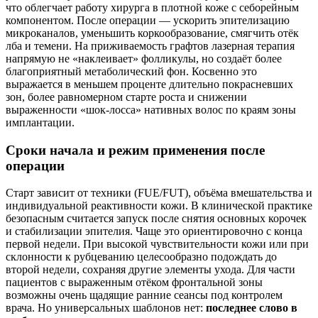
что облегчает работу хирурга в плотной коже с себорейным
компонентом. После операции — ускорить эпителизацию
микроканалов, уменьшить коркообразование, смягчить отёк
лба и темени. На приживаемость графтов лазерная терапия
напрямую не «наклеивает» фолликулы, но создаёт более
благоприятный метаболический фон. Косвенно это
выражается в меньшем проценте длительно покрасневших
зон, более равномерном старте роста и снижении
выраженности «шок‑лосса» нативных волос по краям зоны
имплантации.
Сроки начала и режим применения после
операции
Старт зависит от техники (FUE/FUT), объёма вмешательства и
индивидуальной реактивности кожи. В клинической практике
безопасным считается запуск после снятия основных корочек
и стабилизации эпителия. Чаще это ориентировочно с конца
первой недели. При высокой чувствительности кожи или при
склонности к рубцеванию целесообразно подождать до
второй недели, сохраняя другие элементы ухода. Для части
пациентов с выраженным отёком фронтальной зоны
возможны очень щадящие ранние сеансы под контролем
врача. Но универсальных шаблонов нет:
последнее слово в