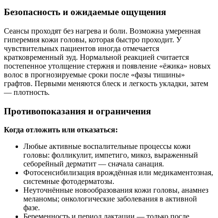
Безопасность и ожидаемые ощущения
Сеансы проходят без нагрева и боли. Возможна умеренная
гиперемия кожи головы, которая быстро проходит. У
чувствительных пациентов иногда отмечается
кратковременный зуд. Нормальной реакцией считается
постепенное утолщение стержня и появление «ёжика» новых
волос в прогнозируемые сроки после «фазы тишины»
графтов. Первыми меняются блеск и легкость укладки, затем
— плотность.
Противопоказания и ограничения
Когда отложить или отказаться:
Любые активные воспалительные процессы кожи
головы: фолликулит, импетиго, микоз, выраженный
себорейный дерматит — сначала санация.
Фотосенсибилизация врождённая или медикаментозная,
системные фотодерматозы.
Неуточнённые новообразования кожи головы, анамнез
меланомы; онкологические заболевания в активной
фазе.
Беременность и период лактации — только после