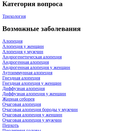
Категория вопроса
Трихология
Возможные заболевания
Алопеция
Алопеция у женщин
Алопеция у мужчин
Андрогенетическая алопеция
Андрогенная алопеция
Андрогенная алопеция у женщин
Аутоиммунная алопеция
Гнездная алопеция
Гнездная алопеция у женщин
Диффузная алопеция
Диффузная алопеция у женщин
Жирная себорея
Очаговая алопеция
Очаговая алопеция бороды у мужчин
Очаговая алопеция у женщин
Очаговая алопеция у мужчин
Перхоть
Пиодермия головы