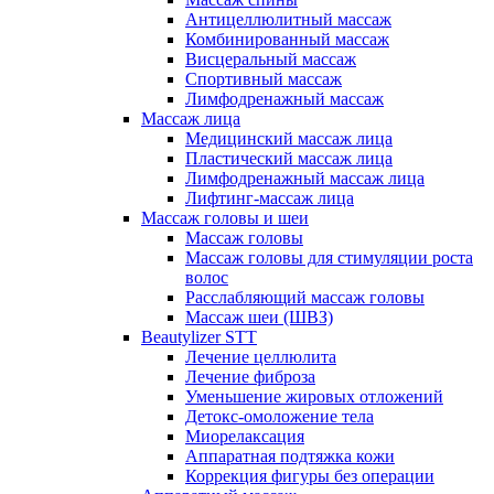
Антицеллюлитный массаж
Комбинированный массаж
Висцеральный массаж
Спортивный массаж
Лимфодренажный массаж
Массаж лица
Медицинский массаж лица
Пластический массаж лица
Лимфодренажный массаж лица
Лифтинг-массаж лица
Массаж головы и шеи
Массаж головы
Массаж головы для стимуляции роста
волос
Расслабляющий массаж головы
Массаж шеи (ШВЗ)
Beautylizer STT
Лечение целлюлита
Лечение фиброза
Уменьшение жировых отложений
Детокс-омоложение тела
Миорелаксация
Аппаратная подтяжка кожи
Коррекция фигуры без операции