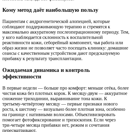
Кому метод даёт наибольшую пользу
Пациентам с андрогенетической алопецией, которые
соблюдают поддерживающую терапию и стремятся к
максимально аккуратному послеоперационному периоду. Тем,
у кого наблюдается склонность к воспалительной
реактивности кожи, себорейный компонент, чья работа или
образ жизни не позволяет часто посещать клинику: домашние
сеансы с качественным устройством дают предсказуемую
прибавку к результату трансплантации.
Ожидаемая динамика и контроль
эффективности
В первые недели — больше про комфорт: меньше отёка, более
чистая кожа без плотных корок. К месяцу‑двум — аккуратное
снижение триходинии, выравнивание тона кожи. К
третьему‑четвёртому месяцу — первые признаки нового
роста, к шестому — визуально более плотная зона, особенно
на границе с нативными волосами. Объективизировать
помогает фотофиксирование и трихоскопия. Если через
три‑четыре месяца прибавки нет, режим и сочетания
пересматривают.