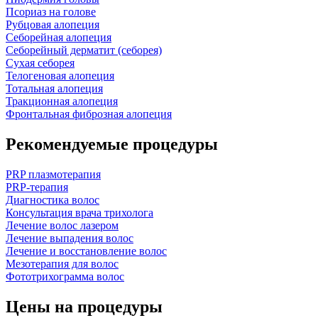
Псориаз на голове
Рубцовая алопеция
Себорейная алопеция
Себорейный дерматит (себорея)
Сухая себорея
Телогеновая алопеция
Тотальная алопеция
Тракционная алопеция
Фронтальная фиброзная алопеция
Рекомендуемые процедуры
PRP плазмотерапия
PRP-терапия
Диагностика волос
Консультация врача трихолога
Лечение волос лазером
Лечение выпадения волос
Лечение и восстановление волос
Мезотерапия для волос
Фототрихограмма волос
Цены на процедуры