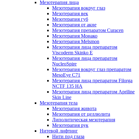
Мезотерапия лица
Мезотерапия вокруг глаз
Мезотерапия век
Мезотерапия губ
Мезотерапия от акне
Мезотерапия препаратом Curacen
Мезотерапия Монако
Мезотерапия Melsmon
Мезотерапия лица препаратом
Viscoderm Skinko E
Мезотерапия лица препаратом
NucleoSpire
Мезотерапия вокруг глаз препаратом
MesoEye С71
Мезотерапия лица препаратом Filorga
NCTF 135 HA
Мезотерапия лица препаратом Apriline
Skin Line
Мезотерапия тела
Мезотерапия живота
Мезотерапия от целлюлита
Липолитическая мезотерапия
Мезотерапия рук
Нитевой лифтинг
Нити под глаза