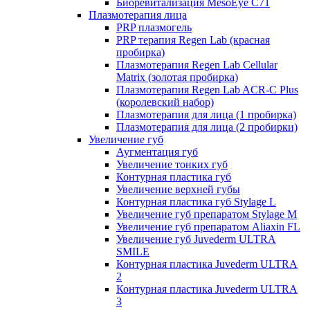
Биоревитализация MesoEye C71
Плазмотерапия лица
PRP плазмогель
PRP терапия Regen Lab (красная
пробирка)
Плазмотерапия Regen Lab Cellular
Matrix (золотая пробирка)
Плазмотерапия Regen Lab ACR-C Plus
(королевский набор)
Плазмотерапия для лица (1 пробирка)
Плазмотерапия для лица (2 пробирки)
Увеличение губ
Аугментация губ
Увеличение тонких губ
Контурная пластика губ
Увеличение верхней губы
Контурная пластика губ Stylage L
Увеличение губ препаратом Stylage M
Увеличение губ препаратом Aliaxin FL
Увеличение губ Juvederm ULTRA
SMILE
Контурная пластика Juvederm ULTRA
2
Контурная пластика Juvederm ULTRA
3