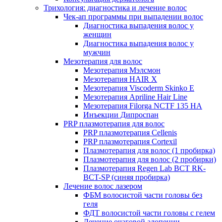
Трихология: диагностика и лечение волос
Чек-ап программы при выпадении волос
Диагностика выпадения волос у
женщин
Диагностика выпадения волос у
мужчин
Мезотерапия для волос
Мезотерапия Мэлсмон
Мезотерапия HAIR X
Мезотерапия Viscoderm Skinko E
Мезотерапия Apriline Hair Line
Мезотерапия Filorga NCTF 135 HA
Инъекции Дипроспан
PRP плазмотерапия для волос
PRP плазмотерапия Cellenis
PRP плазмотерапия Cortexil
Плазмотерапия для волос (1 пробирка)
Плазмотерапия для волос (2 пробирки)
Плазмотерапия Regen Lab BCT RK-
BCT-SP (синяя пробирка)
Лечение волос лазером
ФБМ волосистой части головы без
геля
ФДТ волосистой части головы с гелем
Лечение очаговой алопеции