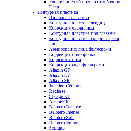
Увеличение губ препаратом Neuramis
Deep
Контурная пластика
Интимная пластика
Контурная пластика ягодиц
Коррекция овала лица
Контурная пластика под глазами
Контурная пластика средней трети
лица
Армирование лица филлерами
Коррекция подбородка
Коррекция носа
Коррекция скул филлерами
Aliaxin GP
Aliaxin EV
Aliaxin SR
Juvederm Voluma
Radiesse
Stylage XL
AestheFill
Belotero Balance
Belotero Intense
Belotero Soft
Belotero Volume
Soprano