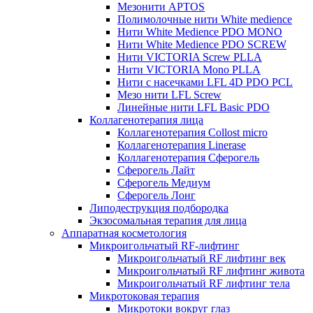
Мезонити APTOS
Полимолочные нити White medience
Нити White Medience PDO MONO
Нити White Medience PDO SCREW
Нити VICTORIA Screw PLLA
Нити VICTORIA Mono PLLA
Нити с насечками LFL 4D PDO PCL
Мезо нити LFL Screw
Линейные нити LFL Basic PDO
Коллагенотерапия лица
Коллагенотерапия Collost micro
Коллагенотерапия Linerase
Коллагенотерапия Сферогель
Сферогель Лайт
Сферогель Медиум
Сферогель Лонг
Липодеструкция подбородка
Экзосомальная терапия для лица
Аппаратная косметология
Микроигольчатый RF-лифтинг
Микроигольчатый RF лифтинг век
Микроигольчатый RF лифтинг живота
Микроигольчатый RF лифтинг тела
Микротоковая терапия
Микротоки вокруг глаз