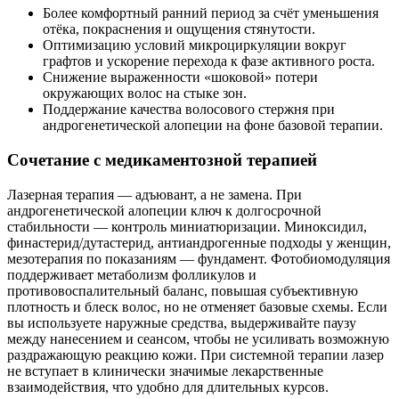
Более комфортный ранний период за счёт уменьшения
отёка, покраснения и ощущения стянутости.
Оптимизацию условий микроциркуляции вокруг
графтов и ускорение перехода к фазе активного роста.
Снижение выраженности «шоковой» потери
окружающих волос на стыке зон.
Поддержание качества волосового стержня при
андрогенетической алопеции на фоне базовой терапии.
Сочетание с медикаментозной терапией
Лазерная терапия — адъювант, а не замена. При
андрогенетической алопеции ключ к долгосрочной
стабильности — контроль миниатюризации. Миноксидил,
финастерид/дутастерид, антиандрогенные подходы у женщин,
мезотерапия по показаниям — фундамент. Фотобиомодуляция
поддерживает метаболизм фолликулов и
противовоспалительный баланс, повышая субъективную
плотность и блеск волос, но не отменяет базовые схемы. Если
вы используете наружные средства, выдерживайте паузу
между нанесением и сеансом, чтобы не усиливать возможную
раздражающую реакцию кожи. При системной терапии лазер
не вступает в клинически значимые лекарственные
взаимодействия, что удобно для длительных курсов.