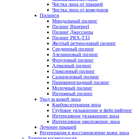
Чистка лица от прыщей
Чистка лица от комедонов
Пилинги
Миндальный пилинг
Пилинг Biorepeel
Пилинг Джесснера
Пилинг PRX-T33
Желтый ретиноловый пилинг
Срединный пилинг
Азелаиновый пилинг
Феруловый пилинг
Алмазный пилинг
Гликолевый пилинг
Салициловый пилинг
Пировиноградный пилинг
Молочный пилинг
Интимный пилинг
Уход за кожей лица
Карбокситерапия лица
Глубокое увлажнение и фейслифтинг
Интенсивное увлажнение лица
Интенсивное омоложение лица
Лечение прыщей
Регенерация и восстановление кожи лица
Лазерная косметология