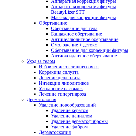
Аппаратная коррекция фигуры
Аппаратная коррекция фигуры
BeautyLizer STT
Массаж для коррекции фигуры
Обертывание
Обертывание для тела
Бандажное обертывание
Антицеллюлитное обертывание
Омоложение + детокс
Обертывание для коррекции фигуры
Антиоксидантное обертывание
Уход за телом
Избавление от лишнего веса
Коррекция силуэта
Лечение целлюлита
Инъекции липолитиков
Устранение растяжек
Лечение гипергидроза
Дерматология
Удаление новообразований
Удаление кератом
Удаление папиллом
Удаление дерматофибромы
Удаление фибром
Дерматоскопия