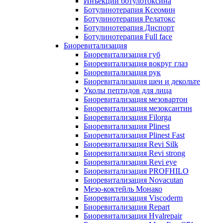
Инъекции ботулотоксина
Ботулинотерапия Ксеомин
Ботулинотерапия Релатокс
Ботулинотерапия Диспорт
Ботулинотерапия Full face
Биоревитализация
Биоревитализация губ
Биоревитализация вокруг глаз
Биоревитализация рук
Биоревитализация шеи и декольте
Уколы пептидов для лица
Биоревитализация мезовартон
Биоревитализация мезоксантин
Биоревитализация Filorga
Биоревитализация Plinest
Биоревитализация Plinest Fast
Биоревитализация Revi Silk
Биоревитализация Revi strong
Биоревитализация Revi eye
Биоревитализация PROFHILO
Биоревитализация Novacutan
Мезо-коктейль Монако
Биоревитализация Viscoderm
Биоревитализация Repart
Биоревитализация Hyalrepair