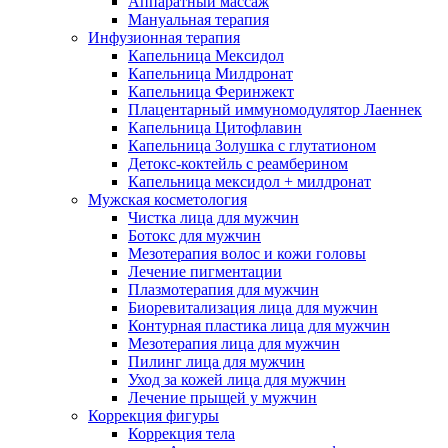
Аппаратный массаж
Мануальная терапия
Инфузионная терапия
Капельница Мексидол
Капельница Милдронат
Капельница Феринжект
Плацентарный иммуномодулятор Лаеннек
Капельница Цитофлавин
Капельница Золушка с глутатионом
Детокс-коктейль с реамберином
Капельница мексидол + милдронат
Мужская косметология
Чистка лица для мужчин
Ботокс для мужчин
Мезотерапия волос и кожи головы
Лечение пигментации
Плазмотерапия для мужчин
Биоревитализация лица для мужчин
Контурная пластика лица для мужчин
Мезотерапия лица для мужчин
Пилинг лица для мужчин
Уход за кожей лица для мужчин
Лечение прыщей у мужчин
Коррекция фигуры
Коррекция тела