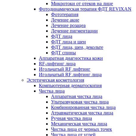
Микротоки от отеков на лице
Фотодинамическая терапия ФДТ REVIXAN
Фототерапия
Лечение акне
Лечение розацеа
Лечение пигментации
ФДТ лица
ФДТ лица и шеи
ФДТ лица, шеи, декольте
ФДТ спины
Аппаратная диагностика кожи
RF-лифтинг лица
Игольчатый RF лифтинг
Игольчатый RF лифтинг лица
Эстетическая косметология
Компьютерная дерматоскопия
Чистка лица
Аппаратная чистка лица
Ультразвуковая чистка лица
Комбинированная чистка лица
Атравматическая чистка лица
Ручная чистка лица
Механическая чистка лица
Чистка лица от черных точек
Чистка лица от угрей