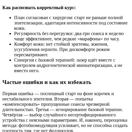
Как распознать корректный курс:
План согласован с хирургом: старт не раньше полной
эпителизации, адаптация интенсивности под состояние
кожи.
Регулярность без перегрузки: два‑три сеанса в неделю
чаще эффективнее, чем редкие «марафоны» по часу.
Комфорт кожи: нет стойкой эритемы, жжения,
усугубления перхоти. При дискомфорте режим
пересматривают.
Синергия с базовой терапией: лазер идёт вместе с
контролем андрогенетической миниатюризации, а не
вместо него.
Частые ошибки и как их избежать
Первая ошибка — поспешный старт на фоне корочек и
нестабильного эпителия. Вторая — попытка
«компенсировать» пропущенные сеансы чрезмерной
длительностью. Третья — игнорирование базовой терапии.
Четвёртая — выбор случайного несертифицированного
устройства с неясными параметрами. И, наконец, переоценка
метода: фотобиомодуляция усиливает, но не способна создать
плотность там, где нет фолликулов.