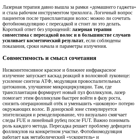
Лазерная терапия давно вышла за рамки «домашнего гаджета»
и стала рабочим инструментом трихолога. Логичный вопрос
пациентов после трансплантации волос: можно ли сочетать
фотобиомодуляцию с пересадкой и стоит ли это делать.
Короткий ответ без упрощений:
лазерная терапия
совместима с пересадкой волос и в большинстве случаев
усиливает косметический результат
, если соблюдены
показания, сроки начала и параметры излучения.
Совместимость и смысл сочетания
Низкоинтенсивное красное и ближнее инфракрасное
излучение запускает каскад реакций в волосяной луковице:
усиление синтеза АТФ, модуляция провоспалительных
цитокинов, улучшение микроциркуляции. Там, где
трансплантация формирует новый пул фолликулов, лазер
помогает этим фолликулам быстрее войти в фазу роста,
снизить операционный отёк и уменьшить «шоковую» потерю
окружающих волос. В донорской зоне стимулируется
эпителизация и ремоделирование, что визуально смягчает
следы FUE и линейный рубец после FUT. Важно понимать
роль каждого метода. Пересадка решает проблему дефицита
фолликулов на конкретном участке. Фотобиомодуляция
работает как метаболический «ускоритель» и