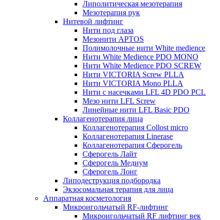
Липолитическая мезотерапия
Мезотерапия рук
Нитевой лифтинг
Нити под глаза
Мезонити APTOS
Полимолочные нити White medience
Нити White Medience PDO MONO
Нити White Medience PDO SCREW
Нити VICTORIA Screw PLLA
Нити VICTORIA Mono PLLA
Нити с насечками LFL 4D PDO PCL
Мезо нити LFL Screw
Линейные нити LFL Basic PDO
Коллагенотерапия лица
Коллагенотерапия Collost micro
Коллагенотерапия Linerase
Коллагенотерапия Сферогель
Сферогель Лайт
Сферогель Медиум
Сферогель Лонг
Липодеструкция подбородка
Экзосомальная терапия для лица
Аппаратная косметология
Микроигольчатый RF-лифтинг
Микроигольчатый RF лифтинг век