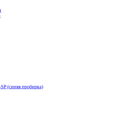
н
н
SP (синяя пробирка)