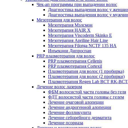
Чек-ап программы при выпадении волос
Диагностика выпадения волос у женщи
Диагностика выпадения волос у мужчи
Мезотерапия для волос
Мезотерапия Мэлсмон
Мезотерапия HAIR X
Мезотерапия Viscoderm Skinko E
Мезотерапия Apriline Hair Line
Мезотерапия Filorga NCTF 135 HA
Инъекции Дипроспан
PRP плазмотерапия для волос
PRP плазмотерапия Cellenis
PRP плазмотерапия Cortexil
Плазмотерапия для волос (1 пробирка)
Плазмотерапия для волос (2 пробирки)
Плазмотерапия Regen Lab BCT RK-BCT-
Лечение волос лазером
ФБМ волосистой части головы без геля
ФДТ волосистой части головы с гелем
Лечение очаговой алопеции
Лечение андрогенной алопеции
Лечение фолликулита
Лечение себорейного дерматита
Лечение псориаза
Лечение и восстановление волос