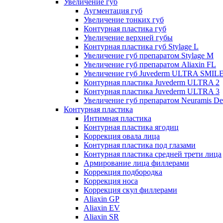
Увеличение губ
Аугментация губ
Увеличение тонких губ
Контурная пластика губ
Увеличение верхней губы
Контурная пластика губ Stylage L
Увеличение губ препаратом Stylage M
Увеличение губ препаратом Aliaxin FL
Увеличение губ Juvederm ULTRA SMIL
Контурная пластика Juvederm ULTRA 2
Контурная пластика Juvederm ULTRA 3
Увеличение губ препаратом Neuramis De
Контурная пластика
Интимная пластика
Контурная пластика ягодиц
Коррекция овала лица
Контурная пластика под глазами
Контурная пластика средней трети лица
Армирование лица филлерами
Коррекция подбородка
Коррекция носа
Коррекция скул филлерами
Aliaxin GP
Aliaxin EV
Aliaxin SR