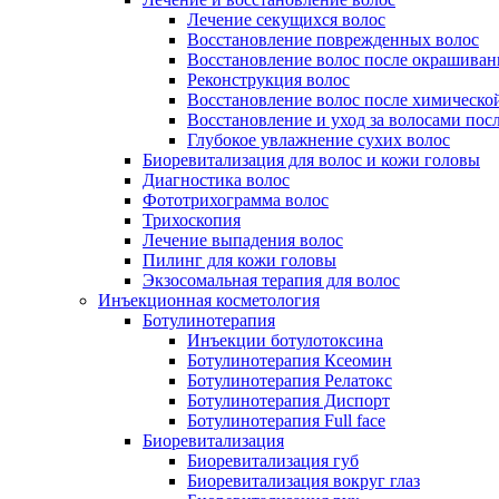
Лечение секущихся волос
Восстановление поврежденных волос
Восстановление волос после окрашиван
Реконструкция волос
Восстановление волос после химическо
Восстановление и уход за волосами пос
Глубокое увлажнение сухих волос
Биоревитализация для волос и кожи головы
Диагностика волос
Фототрихограмма волос
Трихоскопия
Лечение выпадения волос
Пилинг для кожи головы
Экзосомальная терапия для волос
Инъекционная косметология
Ботулинотерапия
Инъекции ботулотоксина
Ботулинотерапия Ксеомин
Ботулинотерапия Релатокс
Ботулинотерапия Диспорт
Ботулинотерапия Full face
Биоревитализация
Биоревитализация губ
Биоревитализация вокруг глаз