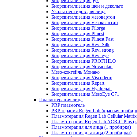
Биоревитализация рук
Биоревитализация шеи и декольте
Уколы пептидов для лица
Биоревитализация мезовартон
Биоревитализация мезоксантин
Биоревитализация Filorga
Биоревитализация Plinest
Биоревитализация Plinest Fast
Биоревитализация Revi Silk
Биоревитализация Revi strong
Биоревитализация Revi eye
Биоревитализация PROFHILO
Биоревитализация Novacutan
Мезо-коктейль Монако
Биоревитализация Viscoderm
Биоревитализация Repart
Биоревитализация Hyalrepair
Биоревитализация MesoEye C71
Плазмотерапия лица
PRP плазмогель
PRP терапия Regen Lab (красная пробир
Плазмотерапия Regen Lab Cellular Matrix
Плазмотерапия Regen Lab ACR-C Plus (к
Плазмотерапия для лица (1 пробирка)
Плазмотерапия для лица (2 пробирки)