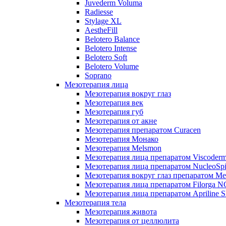
Juvederm Voluma
Radiesse
Stylage XL
AestheFill
Belotero Balance
Belotero Intense
Belotero Soft
Belotero Volume
Soprano
Мезотерапия лица
Мезотерапия вокруг глаз
Мезотерапия век
Мезотерапия губ
Мезотерапия от акне
Мезотерапия препаратом Curacen
Мезотерапия Монако
Мезотерапия Melsmon
Мезотерапия лица препаратом Viscoderm
Мезотерапия лица препаратом NucleoSpi
Мезотерапия вокруг глаз препаратом M
Мезотерапия лица препаратом Filorga 
Мезотерапия лица препаратом Apriline S
Мезотерапия тела
Мезотерапия живота
Мезотерапия от целлюлита