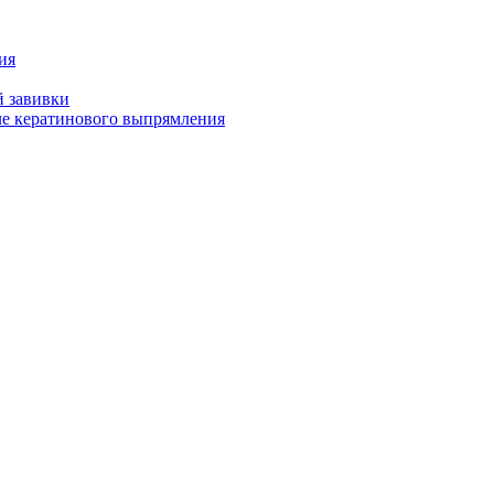
ия
й завивки
ле кератинового выпрямления