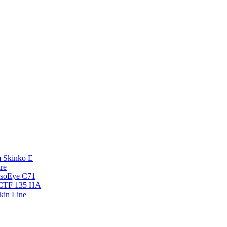
 Skinko E
re
esoEye С71
NCTF 135 HA
kin Line