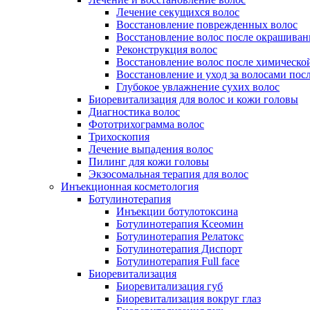
Лечение секущихся волос
Восстановление поврежденных волос
Восстановление волос после окрашиван
Реконструкция волос
Восстановление волос после химическо
Восстановление и уход за волосами пос
Глубокое увлажнение сухих волос
Биоревитализация для волос и кожи головы
Диагностика волос
Фототрихограмма волос
Трихоскопия
Лечение выпадения волос
Пилинг для кожи головы
Экзосомальная терапия для волос
Инъекционная косметология
Ботулинотерапия
Инъекции ботулотоксина
Ботулинотерапия Ксеомин
Ботулинотерапия Релатокс
Ботулинотерапия Диспорт
Ботулинотерапия Full face
Биоревитализация
Биоревитализация губ
Биоревитализация вокруг глаз