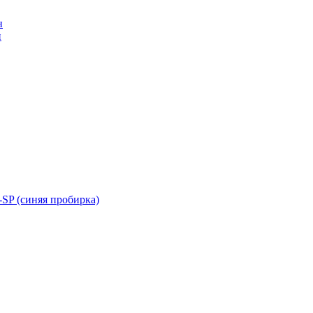
н
н
SP (синяя пробирка)