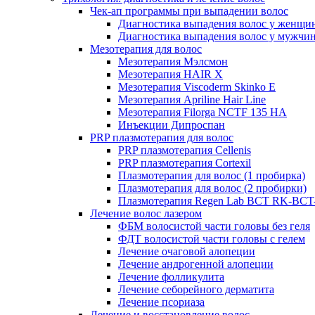
Чек-ап программы при выпадении волос
Диагностика выпадения волос у женщи
Диагностика выпадения волос у мужчи
Мезотерапия для волос
Мезотерапия Мэлсмон
Мезотерапия HAIR X
Мезотерапия Viscoderm Skinko E
Мезотерапия Apriline Hair Line
Мезотерапия Filorga NCTF 135 HA
Инъекции Дипроспан
PRP плазмотерапия для волос
PRP плазмотерапия Cellenis
PRP плазмотерапия Cortexil
Плазмотерапия для волос (1 пробирка)
Плазмотерапия для волос (2 пробирки)
Плазмотерапия Regen Lab BCT RK-BCT-
Лечение волос лазером
ФБМ волосистой части головы без геля
ФДТ волосистой части головы с гелем
Лечение очаговой алопеции
Лечение андрогенной алопеции
Лечение фолликулита
Лечение себорейного дерматита
Лечение псориаза
Лечение и восстановление волос