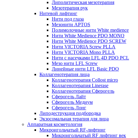
Липолитическая мезотерапия
Мезотерапия рук
Нитевой лифтинг
Нити под глаза
Мезонити APTOS
Полимолочные нити White medience
Нити White Medience PDO MONO
Нити White Medience PDO SCREW
Нити VICTORIA Screw PLLA
Нити VICTORIA Mono PLLA
Нити с насечками LFL 4D PDO PCL
Мезо нити LFL Screw
Линейные нити LFL Basic PDO
Коллагенотерапия лица
Коллагенотерапия Collost micro
Коллагенотерапия Linerase
Коллагенотерапия Сферогель
Сферогель Лайт
Сферогель Медиум
Сферогель Лонг
Липодеструкция подбородка
Экзосомальная терапия для лица
Аппаратная косметология
Микроигольчатый RF-лифтинг
Микроигольчатый RF лифтинг век