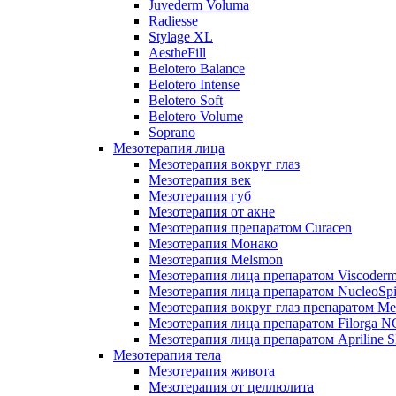
Juvederm Voluma
Radiesse
Stylage XL
AestheFill
Belotero Balance
Belotero Intense
Belotero Soft
Belotero Volume
Soprano
Мезотерапия лица
Мезотерапия вокруг глаз
Мезотерапия век
Мезотерапия губ
Мезотерапия от акне
Мезотерапия препаратом Curacen
Мезотерапия Монако
Мезотерапия Melsmon
Мезотерапия лица препаратом Viscoderm
Мезотерапия лица препаратом NucleoSpi
Мезотерапия вокруг глаз препаратом M
Мезотерапия лица препаратом Filorga 
Мезотерапия лица препаратом Apriline S
Мезотерапия тела
Мезотерапия живота
Мезотерапия от целлюлита