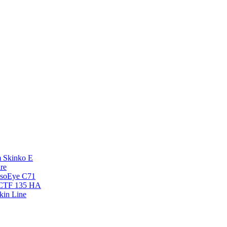
 Skinko E
re
esoEye С71
NCTF 135 HA
kin Line