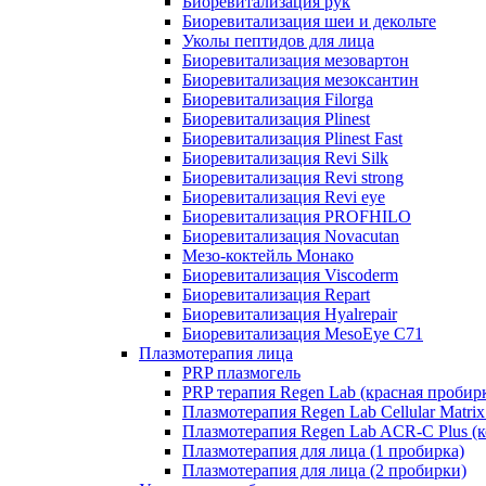
Биоревитализация рук
Биоревитализация шеи и декольте
Уколы пептидов для лица
Биоревитализация мезовартон
Биоревитализация мезоксантин
Биоревитализация Filorga
Биоревитализация Plinest
Биоревитализация Plinest Fast
Биоревитализация Revi Silk
Биоревитализация Revi strong
Биоревитализация Revi eye
Биоревитализация PROFHILO
Биоревитализация Novacutan
Мезо-коктейль Монако
Биоревитализация Viscoderm
Биоревитализация Repart
Биоревитализация Hyalrepair
Биоревитализация MesoEye C71
Плазмотерапия лица
PRP плазмогель
PRP терапия Regen Lab (красная пробир
Плазмотерапия Regen Lab Cellular Matrix
Плазмотерапия Regen Lab ACR-C Plus (к
Плазмотерапия для лица (1 пробирка)
Плазмотерапия для лица (2 пробирки)