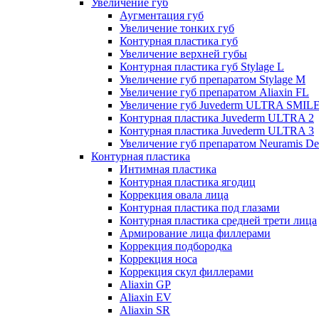
Увеличение губ
Аугментация губ
Увеличение тонких губ
Контурная пластика губ
Увеличение верхней губы
Контурная пластика губ Stylage L
Увеличение губ препаратом Stylage M
Увеличение губ препаратом Aliaxin FL
Увеличение губ Juvederm ULTRA SMIL
Контурная пластика Juvederm ULTRA 2
Контурная пластика Juvederm ULTRA 3
Увеличение губ препаратом Neuramis De
Контурная пластика
Интимная пластика
Контурная пластика ягодиц
Коррекция овала лица
Контурная пластика под глазами
Контурная пластика средней трети лица
Армирование лица филлерами
Коррекция подбородка
Коррекция носа
Коррекция скул филлерами
Aliaxin GP
Aliaxin EV
Aliaxin SR