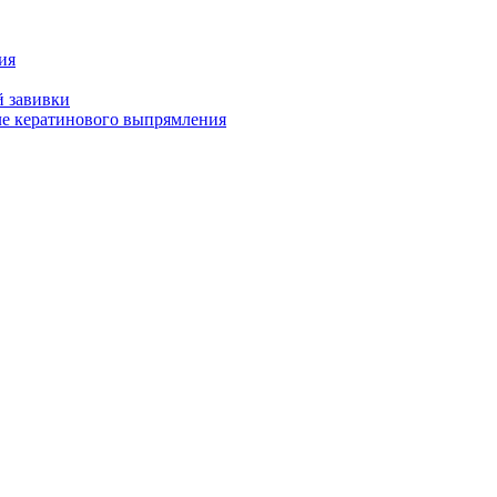
ия
й завивки
ле кератинового выпрямления