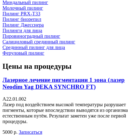
Миндальный пилинг
Молочный пилинг
Пилинг PRX-T33
Пилинг биорепил
Пилинг Джесснера
Пилинги для лица
Пировиноградный пилинг
Салициловый срединный пилинг
Срединный пилинг для лица
Феруловый пилинг
Цены на процедуры
Лазерное лечение пигментации 1 зона (лазер
Neodim Yag DEKA SYNCHRO FT)
A22.01.002
Лазер под воздействием высокой температуры разрушает
пигменты, которые впоследствии выводятся из организма
естественным путём. Результат заметен уже после первой
процедуры.
5000 р.
Записаться