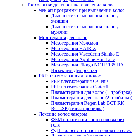
Трихология: диагностика и лечение волос
Чек-ап программы при выпадении волос
Диагностика выпадения волос у
женщин
Диагностика выпадения волос у
мужчин
Мезотерапия для волос
Мезотерапия Мэлсмон
Мезотерапия HAIR X
Мезотерапия Viscoderm Skinko E
Мезотерапия Apriline Hair Line
Мезотерапия Filorga NCTF 135 HA
Инъекции Дипроспан
PRP плазмотерапия для волос
PRP плазмотерапия Cellenis
PRP плазмотерапия Cortexil
Плазмотерапия для волос (1 пробирка)
Плазмотерапия для волос (2 пробирки)
Плазмотерапия Regen Lab BCT RK-
BCT-SP (синяя пробирка)
Лечение волос лазером
ФБМ волосистой части головы без
геля
ФДТ волосистой части головы с гелем
Лечение очаговой алопеции