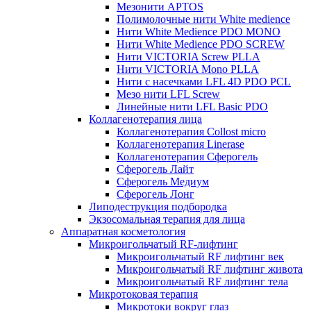
Мезонити APTOS
Полимолочные нити White medience
Нити White Medience PDO MONO
Нити White Medience PDO SCREW
Нити VICTORIA Screw PLLA
Нити VICTORIA Mono PLLA
Нити с насечками LFL 4D PDO PCL
Мезо нити LFL Screw
Линейные нити LFL Basic PDO
Коллагенотерапия лица
Коллагенотерапия Collost micro
Коллагенотерапия Linerase
Коллагенотерапия Сферогель
Сферогель Лайт
Сферогель Медиум
Сферогель Лонг
Липодеструкция подбородка
Экзосомальная терапия для лица
Аппаратная косметология
Микроигольчатый RF-лифтинг
Микроигольчатый RF лифтинг век
Микроигольчатый RF лифтинг живота
Микроигольчатый RF лифтинг тела
Микротоковая терапия
Микротоки вокруг глаз