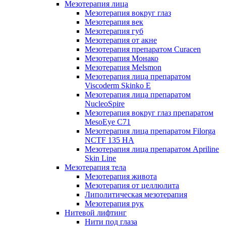
Мезотерапия лица
Мезотерапия вокруг глаз
Мезотерапия век
Мезотерапия губ
Мезотерапия от акне
Мезотерапия препаратом Curacen
Мезотерапия Монако
Мезотерапия Melsmon
Мезотерапия лица препаратом
Viscoderm Skinko E
Мезотерапия лица препаратом
NucleoSpire
Мезотерапия вокруг глаз препаратом
MesoEye С71
Мезотерапия лица препаратом Filorga
NCTF 135 HA
Мезотерапия лица препаратом Apriline
Skin Line
Мезотерапия тела
Мезотерапия живота
Мезотерапия от целлюлита
Липолитическая мезотерапия
Мезотерапия рук
Нитевой лифтинг
Нити под глаза