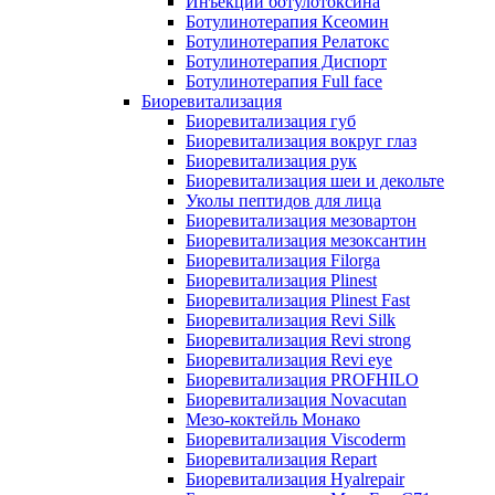
Инъекции ботулотоксина
Ботулинотерапия Ксеомин
Ботулинотерапия Релатокс
Ботулинотерапия Диспорт
Ботулинотерапия Full face
Биоревитализация
Биоревитализация губ
Биоревитализация вокруг глаз
Биоревитализация рук
Биоревитализация шеи и декольте
Уколы пептидов для лица
Биоревитализация мезовартон
Биоревитализация мезоксантин
Биоревитализация Filorga
Биоревитализация Plinest
Биоревитализация Plinest Fast
Биоревитализация Revi Silk
Биоревитализация Revi strong
Биоревитализация Revi eye
Биоревитализация PROFHILO
Биоревитализация Novacutan
Мезо-коктейль Монако
Биоревитализация Viscoderm
Биоревитализация Repart
Биоревитализация Hyalrepair