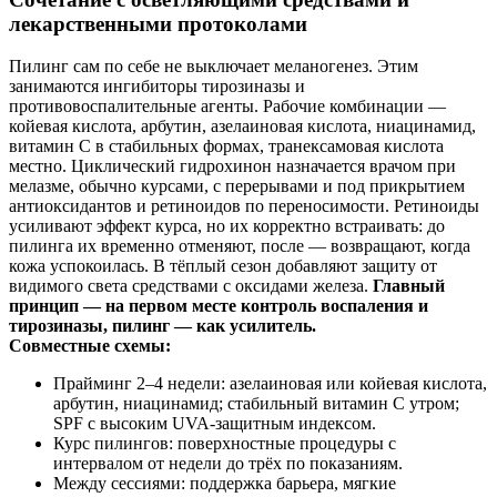
лекарственными протоколами
Пилинг сам по себе не выключает меланогенез. Этим
занимаются ингибиторы тирозиназы и
противовоспалительные агенты. Рабочие комбинации —
койевая кислота, арбутин, азелаиновая кислота, ниацинамид,
витамин C в стабильных формах, транексамовая кислота
местно. Циклический гидрохинон назначается врачом при
мелазме, обычно курсами, с перерывами и под прикрытием
антиоксидантов и ретиноидов по переносимости. Ретиноиды
усиливают эффект курса, но их корректно встраивать: до
пилинга их временно отменяют, после — возвращают, когда
кожа успокоилась. В тёплый сезон добавляют защиту от
видимого света средствами с оксидами железа.
Главный
принцип — на первом месте контроль воспаления и
тирозиназы, пилинг — как усилитель.
Совместные схемы:
Прайминг 2–4 недели: азелаиновая или койевая кислота,
арбутин, ниацинамид; стабильный витамин C утром;
SPF с высоким UVA-защитным индексом.
Курс пилингов: поверхностные процедуры с
интервалом от недели до трёх по показаниям.
Между сессиями: поддержка барьера, мягкие