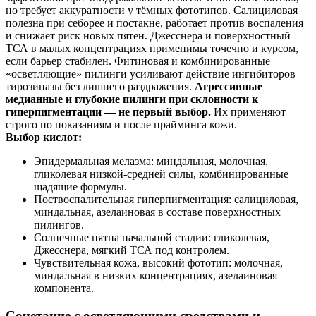
но требует аккуратности у тёмных фототипов. Салициловая
полезна при себорее и постакне, работает против воспаления
и снижает риск новых пятен. Джесснера и поверхностный
ТСА в малых концентрациях применимы точечно и курсом,
если барьер стабилен. Фитиновая и комбинированные
«осветляющие» пилинги усиливают действие ингибиторов
тирозиназы без лишнего раздражения.
Агрессивные
медианные и глубокие пилинги при склонности к
гиперпигментации — не первый выбор.
Их применяют
строго по показаниям и после прайминга кожи.
Выбор кислот:
Эпидермальная мелазма: миндальная, молочная,
гликолевая низкой-средней силы, комбинированные
щадящие формулы.
Поствоспалительная гиперпигментация: салициловая,
миндальная, азелаиновая в составе поверхностных
пилингов.
Солнечные пятна начальной стадии: гликолевая,
Джесснера, мягкий ТСА под контролем.
Чувствительная кожа, высокий фототип: молочная,
миндальная в низких концентрациях, азелаиновая
компонента.
Сочетание с осветляющими средствами и