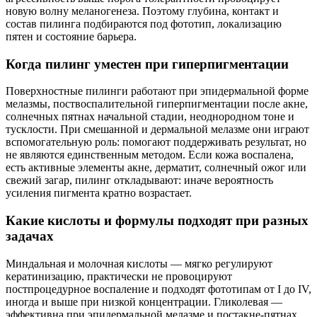
новую волну меланогенеза. Поэтому глубина, контакт и
состав пилинга подбираются под фототип, локализацию
пятен и состояние барьера.
Когда пилинг уместен при гиперпигментации
Поверхностные пилинги работают при эпидермальной форме
мелазмы, поствоспалительной гиперпигментации после акне,
солнечных пятнах начальной стадии, неоднородном тоне и
тусклости. При смешанной и дермальной мелазме они играют
вспомогательную роль: помогают поддерживать результат, но
не являются единственным методом. Если кожа воспалена,
есть активные элементы акне, дерматит, солнечный ожог или
свежий загар, пилинг откладывают: иначе вероятность
усиления пигмента кратно возрастает.
Какие кислоты и формулы подходят при разных
задачах
Миндальная и молочная кислоты — мягко регулируют
кератинизацию, практически не провоцируют
постпроцедурное воспаление и подходят фототипам от I до IV,
иногда и выше при низкой концентрации. Гликолевая —
эффективна при эпидермальной мелазме и постакне-пятнах,