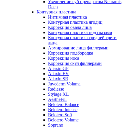
Увеличение губ препаратом Neuramis
Deep
Контурная пластика
Интимная пластика
Контурная пластика ягодиц
Коррекция овала лица
Контурная пластика под глазами
Контурная пластика средней трети
лица
Армирование лица филлерами
Коррекция подбородка
Коррекция носа
Коррекция скул филлерами
Aliaxin GP
Aliaxin EV
Aliaxin SR
Juvederm Voluma
Radiesse
Stylage XL
AestheFill
Belotero Balance
Belotero Intense
Belotero Soft
Belotero Volume
Soprano