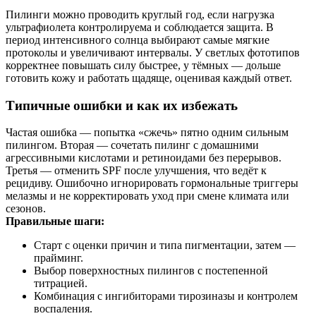
Пилинги можно проводить круглый год, если нагрузка
ультрафиолета контролируема и соблюдается защита. В
период интенсивного солнца выбирают самые мягкие
протоколы и увеличивают интервалы. У светлых фототипов
корректнее повышать силу быстрее, у тёмных — дольше
готовить кожу и работать щадяще, оценивая каждый ответ.
Типичные ошибки и как их избежать
Частая ошибка — попытка «сжечь» пятно одним сильным
пилингом. Вторая — сочетать пилинг с домашними
агрессивными кислотами и ретиноидами без перерывов.
Третья — отменить SPF после улучшения, что ведёт к
рецидиву. Ошибочно игнорировать гормональные триггеры
мелазмы и не корректировать уход при смене климата или
сезонов.
Правильные шаги:
Старт с оценки причин и типа пигментации, затем —
прайминг.
Выбор поверхностных пилингов с постепенной
титрацией.
Комбинация с ингибиторами тирозиназы и контролем
воспаления.