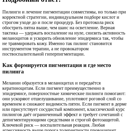
Пилинги и лечение пигментации совместимы, но только при
корректной стратегии, индивидуальном подборе кислот и
строгом уходе до и после процедур. Без протокола риск
обострить пятна выше, чем шанс на осветление. Верная
тактика — удержать воспаление на нуле, снизить активность
меланоцитов и ускорить обновление эпидермиса так, чтобы
не травмировать кожу. Именно так пилинг становится
инструментом терапии, а не провокатором
поствоспалительной гиперпигментации.
Как формируется пигментация и где место
пилинга
Меланин образуется в меланоцитах и передаётся
кератиноцитам. Если пигмент преимущественно в
эпидермисе, поверхностные химические пилинги помогают:
они ускоряют отшелушивание, уплотняют роговой слой со
временем и снижают видимость пятен. Если пигмент в дерме
или присутствует сосудистый компонент, классический курс
пилингов даёт ограниченный эффект и требует сочетаний с
депигментирующими средствами и строгой фотозащитой.
Ключевой риск — воспалительная реакция. Любая
агрессивность выше порога толерантности провоцирует