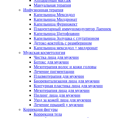
Аппаратный массаж
Мануальная терапия
Инфузионная терапия
Капельница Мексидол
Капельница Милдронат
Капельница Феринжект
Плацентарный иммуномодулятор Лаеннек
Капельница Цитофлавин
Капельница Золушка с глутатионом
Детокс-коктейль с реамберином
Капельница мексидол + милдронат
Мужская косметология
Чистка лица для мужчин
Ботокс для мужчин
Мезотерапия волос и кожи головы
Лечение пигментации
Плазмотерапия для мужчин
Биоревитализация лица для мужчин
Контурная пластика лица для мужчин
Мезотерапия лица для мужчин
Пилинг лица для мужчин
Уход за кожей лица для мужчин
Лечение прыщей у мужчин
Коррекция фигуры
Коррекция тела