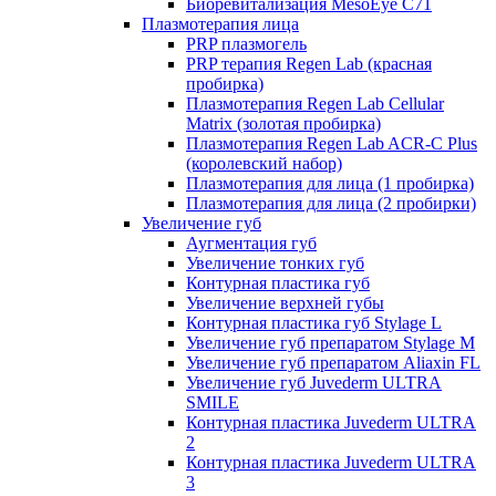
Биоревитализация MesoEye C71
Плазмотерапия лица
PRP плазмогель
PRP терапия Regen Lab (красная
пробирка)
Плазмотерапия Regen Lab Cellular
Matrix (золотая пробирка)
Плазмотерапия Regen Lab ACR-C Plus
(королевский набор)
Плазмотерапия для лица (1 пробирка)
Плазмотерапия для лица (2 пробирки)
Увеличение губ
Аугментация губ
Увеличение тонких губ
Контурная пластика губ
Увеличение верхней губы
Контурная пластика губ Stylage L
Увеличение губ препаратом Stylage M
Увеличение губ препаратом Aliaxin FL
Увеличение губ Juvederm ULTRA
SMILE
Контурная пластика Juvederm ULTRA
2
Контурная пластика Juvederm ULTRA
3