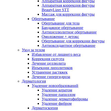
Аппаратная коррекция фигуры
Аппаратная коррекция фигуры
BeautyLizer STT
Массаж для коррекции фигуры
Обертывание
Обертывание для тела
Бандажное обертывание
Антицеллюлитное обертывание
Омоложение + детокс
Обертывание для коррекции фигуры
Антиоксидантное обертывание
Уход за телом
Избавление от лишнего веса
Коррекция силуэта
Лечение целлюлита
Инъекции липолитиков
Устранение растяжек
Лечение гипергидроза
Дерматология
Удаление новообразований
Удаление кератом
Удаление папиллом
Удаление дерматофибромы
Удаление фибром
Дерматоскопия