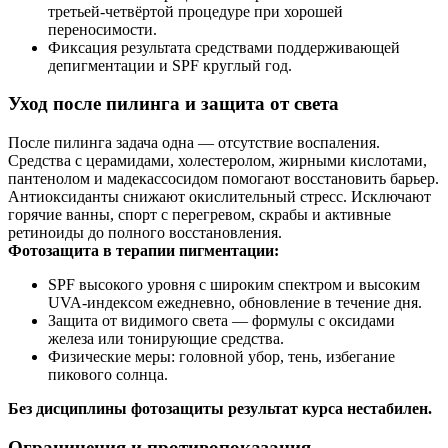
третьей-четвёртой процедуре при хорошей
переносимости.
Фиксация результата средствами поддерживающей
депигментации и SPF круглый год.
Уход после пилинга и защита от света
После пилинга задача одна — отсутствие воспаления.
Средства с церамидами, холестеролом, жирными кислотами,
пантенолом и мадекассосидом помогают восстановить барьер.
Антиоксиданты снижают окислительный стресс. Исключают
горячие ванны, спорт с перегревом, скрабы и активные
ретиноиды до полного восстановления.
Фотозащита в терапии пигментации:
SPF высокого уровня с широким спектром и высоким
UVA-индексом ежедневно, обновление в течение дня.
Защита от видимого света — формулы с оксидами
железа или тонирующие средства.
Физические меры: головной убор, тень, избегание
пикового солнца.
Без дисциплины фотозащиты результат курса нестабилен.
Ограничения и противопоказания