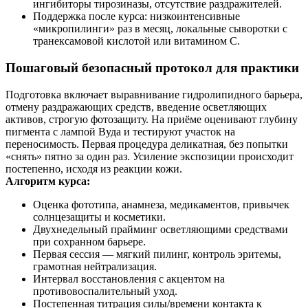
ингибиторы тирозиназы, отсутствие раздражителей.
Поддержка после курса: низкоинтенсивные
«микропилинги» раз в месяц, локальные сыворотки с
транексамовой кислотой или витамином C.
Пошаговый безопасный протокол для практики
Подготовка включает выравнивание гидролипидного барьера,
отмену раздражающих средств, введение осветляющих
активов, строгую фотозащиту. На приёме оценивают глубину
пигмента с лампой Вуда и тестируют участок на
переносимость. Первая процедура деликатная, без попытки
«снять» пятно за один раз. Усиление экспозиции происходит
постепенно, исходя из реакции кожи.
Алгоритм курса:
Оценка фототипа, анамнеза, медикаментов, привычек
солнцезащиты и косметики.
Двухнедельный прайминг осветляющими средствами
при сохранном барьере.
Первая сессия — мягкий пилинг, контроль эритемы,
грамотная нейтрализация.
Интервал восстановления с акцентом на
противовоспалительный уход.
Постепенная титрация силы/времени контакта к