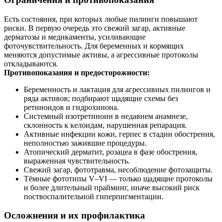
Есть состояния, при которых любые пилинги повышают
риски. В первую очередь это свежий загар, активные
дерматозы и медикаменты, усиливающие
фоточувствительность. Для беременных и кормящих
меняются допустимые активы, а агрессивные протоколы
откладываются.
Противопоказания и предосторожности:
Беременность и лактация для агрессивных пилингов и
ряда активов; подбирают щадящие схемы без
ретиноидов и гидрохинона.
Системный изотретиноин в недавнем анамнезе,
склонность к келоидам, нарушенная репарация.
Активные инфекции кожи, герпес в стадии обострения,
неполностью зажившие процедуры.
Атопический дерматит, розацеа в фазе обострения,
выраженная чувствительность.
Свежий загар, фототравма, несоблюдение фотозащиты.
Тёмные фототипы V–VI — только щадящие протоколы
и более длительный прайминг, иначе высокий риск
поствоспалительной гиперпигментации.
Осложнения и их профилактика