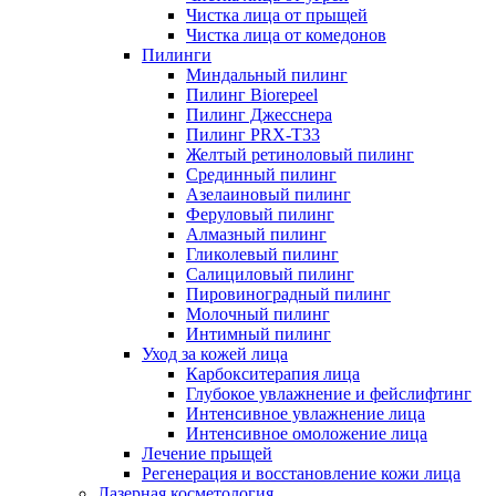
Чистка лица от прыщей
Чистка лица от комедонов
Пилинги
Миндальный пилинг
Пилинг Biorepeel
Пилинг Джесснера
Пилинг PRX-T33
Желтый ретиноловый пилинг
Срединный пилинг
Азелаиновый пилинг
Феруловый пилинг
Алмазный пилинг
Гликолевый пилинг
Салициловый пилинг
Пировиноградный пилинг
Молочный пилинг
Интимный пилинг
Уход за кожей лица
Карбокситерапия лица
Глубокое увлажнение и фейслифтинг
Интенсивное увлажнение лица
Интенсивное омоложение лица
Лечение прыщей
Регенерация и восстановление кожи лица
Лазерная косметология