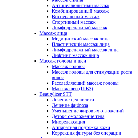
Антицеллюлитный массаж
Комбинированный массаж
Висцеральный массаж
Спортивный массаж
Лимфодренажный массаж
Массаж лица
Медицинский массаж лица
Пластический массаж лица
Лимфодренажный массаж лица
Лифтинг-массаж лица
Массаж головы и шеи
Массаж головы
Массаж головы для стимуляции роста
волос
Расслабляющий массаж головы
Массаж шеи (ШВЗ)
Beautylizer STT
Лечение целлюлита
Лечение фиброза
Уменьшение жировых отложений
Детокс-омоложение тела
Миорелаксация
Аппаратная подтяжка кожи
Коррекция фигуры без операции