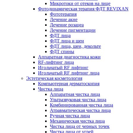
Микротоки от отеков на лице
Фотодинамическая терапия ФДТ REVIXAN
Фототерапия
Лечение акне
Лечение розацеа
Лечение пигментации
ФДТ лица
ФДТ лица и шеи
ФДТ лица, шеи, декольте
ФДТ спины
Аппаратная диагностика кожи
RF-лифтинг лица
Игольчатый RF лифтинг
Игольчатый RF лифтинг лица
Эстетическая косметология
Компьютерная дерматоскопия
Чистка лица
Аппаратная чистка лица
Ультразвуковая чистка лица
Комбинированная чистка лица
Атравматическая чистка лица
Ручная чистка лица
Механическая чистка лица
Чистка лица от черных точек
Чистка лица от угрей