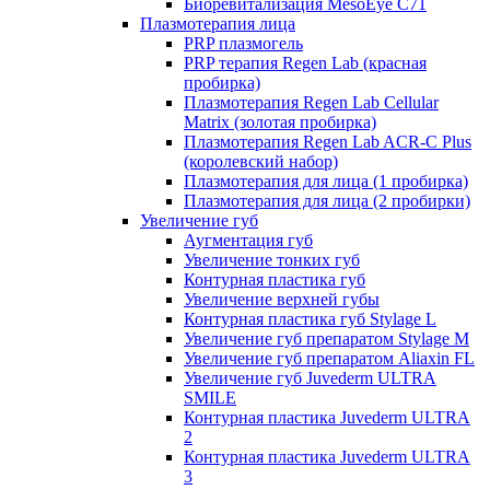
Биоревитализация MesoEye C71
Плазмотерапия лица
PRP плазмогель
PRP терапия Regen Lab (красная
пробирка)
Плазмотерапия Regen Lab Cellular
Matrix (золотая пробирка)
Плазмотерапия Regen Lab ACR-C Plus
(королевский набор)
Плазмотерапия для лица (1 пробирка)
Плазмотерапия для лица (2 пробирки)
Увеличение губ
Аугментация губ
Увеличение тонких губ
Контурная пластика губ
Увеличение верхней губы
Контурная пластика губ Stylage L
Увеличение губ препаратом Stylage M
Увеличение губ препаратом Aliaxin FL
Увеличение губ Juvederm ULTRA
SMILE
Контурная пластика Juvederm ULTRA
2
Контурная пластика Juvederm ULTRA
3