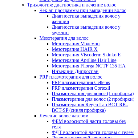
Трихология: диагностика и лечение волос
Чек-ап программы при выпадении волос
Диагностика выпадения волос у
женщин
Диагностика выпадения волос у
мужчин
Мезотерапия для волос
Мезотерапия Мэлсмон
Мезотерапия HAIR X
Мезотерапия Viscoderm Skinko E
Мезотерапия Apriline Hair Line
Мезотерапия Filorga NCTF 135 HA
Инъекции Дипроспан
PRP плазмотерапия для волос
PRP плазмотерапия Cellenis
PRP плазмотерапия Cortexil
Плазмотерапия для волос (1 пробирка)
Плазмотерапия для волос (2 пробирки)
Плазмотерапия Regen Lab BCT RK-
BCT-SP (синяя пробирка)
Лечение волос лазером
ФБМ волосистой части головы без
геля
ФДТ волосистой части головы с гелем
Лечение очаговой алопеции