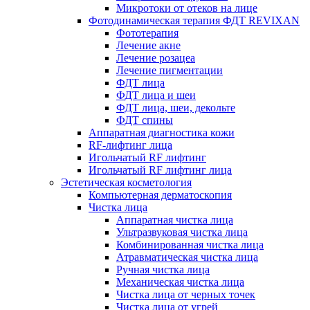
Микротоки от отеков на лице
Фотодинамическая терапия ФДТ REVIXAN
Фототерапия
Лечение акне
Лечение розацеа
Лечение пигментации
ФДТ лица
ФДТ лица и шеи
ФДТ лица, шеи, декольте
ФДТ спины
Аппаратная диагностика кожи
RF-лифтинг лица
Игольчатый RF лифтинг
Игольчатый RF лифтинг лица
Эстетическая косметология
Компьютерная дерматоскопия
Чистка лица
Аппаратная чистка лица
Ультразвуковая чистка лица
Комбинированная чистка лица
Атравматическая чистка лица
Ручная чистка лица
Механическая чистка лица
Чистка лица от черных точек
Чистка лица от угрей