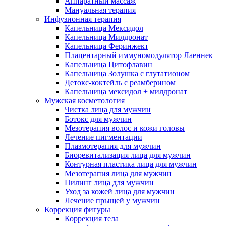
Аппаратный массаж
Мануальная терапия
Инфузионная терапия
Капельница Мексидол
Капельница Милдронат
Капельница Феринжект
Плацентарный иммуномодулятор Лаеннек
Капельница Цитофлавин
Капельница Золушка с глутатионом
Детокс-коктейль с реамберином
Капельница мексидол + милдронат
Мужская косметология
Чистка лица для мужчин
Ботокс для мужчин
Мезотерапия волос и кожи головы
Лечение пигментации
Плазмотерапия для мужчин
Биоревитализация лица для мужчин
Контурная пластика лица для мужчин
Мезотерапия лица для мужчин
Пилинг лица для мужчин
Уход за кожей лица для мужчин
Лечение прыщей у мужчин
Коррекция фигуры
Коррекция тела