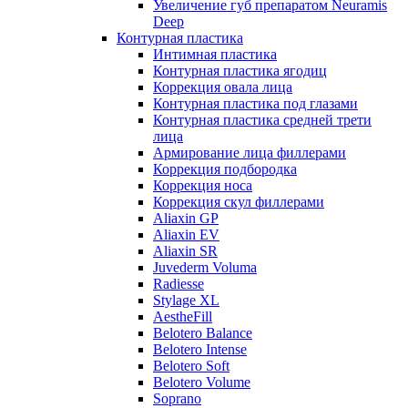
Увеличение губ препаратом Neuramis
Deep
Контурная пластика
Интимная пластика
Контурная пластика ягодиц
Коррекция овала лица
Контурная пластика под глазами
Контурная пластика средней трети
лица
Армирование лица филлерами
Коррекция подбородка
Коррекция носа
Коррекция скул филлерами
Aliaxin GP
Aliaxin EV
Aliaxin SR
Juvederm Voluma
Radiesse
Stylage XL
AestheFill
Belotero Balance
Belotero Intense
Belotero Soft
Belotero Volume
Soprano