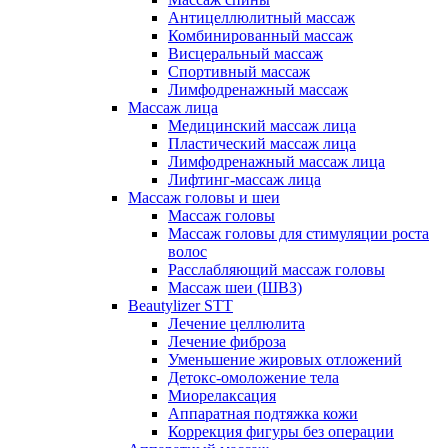
Антицеллюлитный массаж
Комбинированный массаж
Висцеральный массаж
Спортивный массаж
Лимфодренажный массаж
Массаж лица
Медицинский массаж лица
Пластический массаж лица
Лимфодренажный массаж лица
Лифтинг-массаж лица
Массаж головы и шеи
Массаж головы
Массаж головы для стимуляции роста
волос
Расслабляющий массаж головы
Массаж шеи (ШВЗ)
Beautylizer STT
Лечение целлюлита
Лечение фиброза
Уменьшение жировых отложений
Детокс-омоложение тела
Миорелаксация
Аппаратная подтяжка кожи
Коррекция фигуры без операции