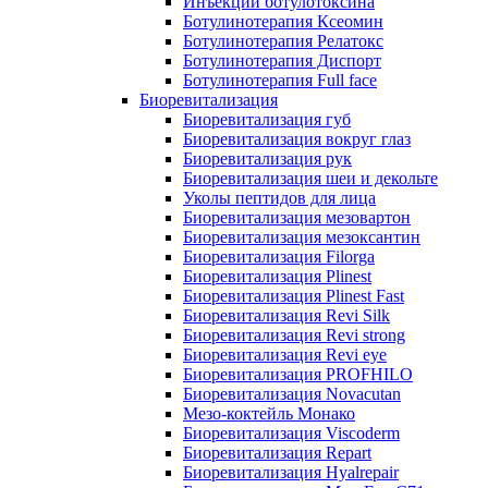
Инъекции ботулотоксина
Ботулинотерапия Ксеомин
Ботулинотерапия Релатокс
Ботулинотерапия Диспорт
Ботулинотерапия Full face
Биоревитализация
Биоревитализация губ
Биоревитализация вокруг глаз
Биоревитализация рук
Биоревитализация шеи и декольте
Уколы пептидов для лица
Биоревитализация мезовартон
Биоревитализация мезоксантин
Биоревитализация Filorga
Биоревитализация Plinest
Биоревитализация Plinest Fast
Биоревитализация Revi Silk
Биоревитализация Revi strong
Биоревитализация Revi eye
Биоревитализация PROFHILO
Биоревитализация Novacutan
Мезо-коктейль Монако
Биоревитализация Viscoderm
Биоревитализация Repart
Биоревитализация Hyalrepair