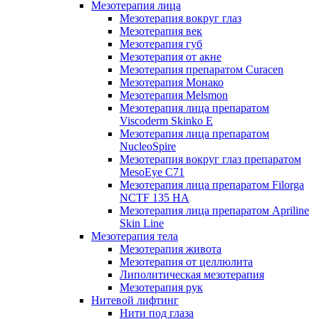
Мезотерапия лица
Мезотерапия вокруг глаз
Мезотерапия век
Мезотерапия губ
Мезотерапия от акне
Мезотерапия препаратом Curacen
Мезотерапия Монако
Мезотерапия Melsmon
Мезотерапия лица препаратом
Viscoderm Skinko E
Мезотерапия лица препаратом
NucleoSpire
Мезотерапия вокруг глаз препаратом
MesoEye С71
Мезотерапия лица препаратом Filorga
NCTF 135 HA
Мезотерапия лица препаратом Apriline
Skin Line
Мезотерапия тела
Мезотерапия живота
Мезотерапия от целлюлита
Липолитическая мезотерапия
Мезотерапия рук
Нитевой лифтинг
Нити под глаза