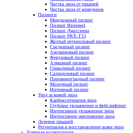
Чистка лица от прыщей
Чистка лица от комедонов
Пилинги
Миндальный пилинг
Пилинг Biorepeel
Пилинг Джесснера
Пилинг PRX-T33
Желтый ретиноловый пилинг
Срединный пилинг
Азелаиновый пилинг
Феруловый пилинг
Алмазный пилинг
Гликолевый пилинг
Салициловый пилинг
Пировиноградный пилинг
Молочный пилинг
Интимный пилинг
Уход за кожей лица
Карбокситерапия лица
Глубокое увлажнение и фейслифтинг
Интенсивное увлажнение лица
Интенсивное омоложение лица
Лечение прыщей
Регенерация и восстановление кожи лица
Лазерная косметология