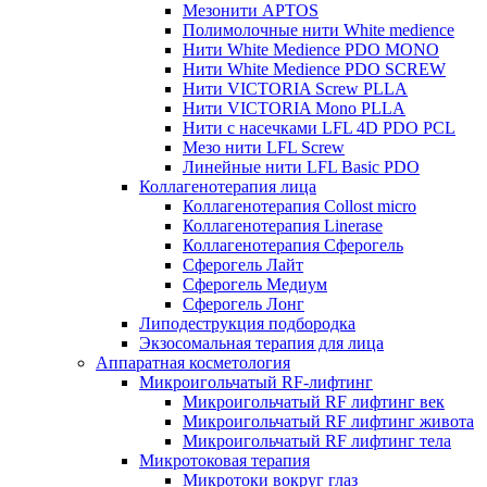
Мезонити APTOS
Полимолочные нити White medience
Нити White Medience PDO MONO
Нити White Medience PDO SCREW
Нити VICTORIA Screw PLLA
Нити VICTORIA Mono PLLA
Нити с насечками LFL 4D PDO PCL
Мезо нити LFL Screw
Линейные нити LFL Basic PDO
Коллагенотерапия лица
Коллагенотерапия Collost micro
Коллагенотерапия Linerase
Коллагенотерапия Сферогель
Сферогель Лайт
Сферогель Медиум
Сферогель Лонг
Липодеструкция подбородка
Экзосомальная терапия для лица
Аппаратная косметология
Микроигольчатый RF-лифтинг
Микроигольчатый RF лифтинг век
Микроигольчатый RF лифтинг живота
Микроигольчатый RF лифтинг тела
Микротоковая терапия
Микротоки вокруг глаз