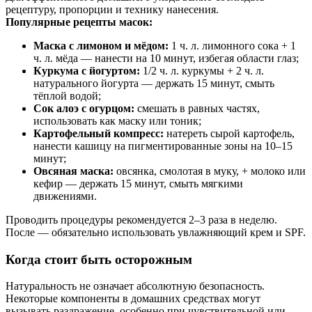
рецептуру, пропорции и технику нанесения.
Популярные рецепты масок:
Маска с лимоном и мёдом:
1 ч. л. лимонного сока + 1
ч. л. мёда — нанести на 10 минут, избегая области глаз;
Куркума с йогуртом:
1/2 ч. л. куркумы + 2 ч. л.
натурального йогурта — держать 15 минут, смыть
тёплой водой;
Сок алоэ с огурцом:
смешать в равных частях,
использовать как маску или тоник;
Картофельный компресс:
натереть сырой картофель,
нанести кашицу на пигментированные зоны на 10–15
минут;
Овсяная маска:
овсянка, смолотая в муку, + молоко или
кефир — держать 15 минут, смыть мягкими
движениями.
Проводить процедуры рекомендуется 2–3 раза в неделю.
После — обязательно использовать увлажняющий крем и SPF.
Когда стоит быть осторожным
Натуральность не означает абсолютную безопасность.
Некоторые компоненты в домашних средствах могут
вызывать раздражение, особенно при чувствительной или