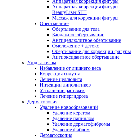
Аппаратная коррекция фигуры
Аппаратная коррекция фигуры
BeautyLizer STT
Массаж для коррекции фигуры
Обертывание
Обертывание для тела
Бандажное обертывание
Антицеллюлитное обертывание
Омоложение + детокс
Обертывание для коррекции фигуры
Антиоксидантное обертывание
Уход за телом
Избавление от лишнего веса
Коррекция силуэта
Лечение целлюлита
Инъекции липолитиков
Устранение растяжек
Лечение гипергидроза
Дерматология
Удаление новообразований
Удаление кератом
Удаление папиллом
Удаление дерматофибромы
Удаление фибром
Дерматоскопия