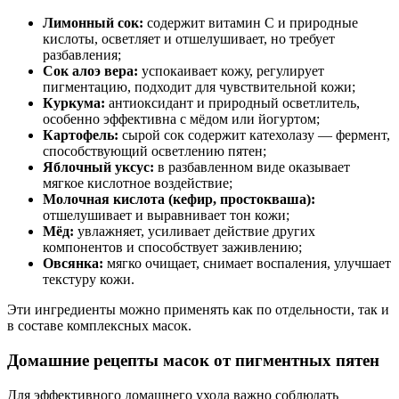
Лимонный сок:
содержит витамин C и природные
кислоты, осветляет и отшелушивает, но требует
разбавления;
Сок алоэ вера:
успокаивает кожу, регулирует
пигментацию, подходит для чувствительной кожи;
Куркума:
антиоксидант и природный осветлитель,
особенно эффективна с мёдом или йогуртом;
Картофель:
сырой сок содержит катехолазу — фермент,
способствующий осветлению пятен;
Яблочный уксус:
в разбавленном виде оказывает
мягкое кислотное воздействие;
Молочная кислота (кефир, простокваша):
отшелушивает и выравнивает тон кожи;
Мёд:
увлажняет, усиливает действие других
компонентов и способствует заживлению;
Овсянка:
мягко очищает, снимает воспаления, улучшает
текстуру кожи.
Эти ингредиенты можно применять как по отдельности, так и
в составе комплексных масок.
Домашние рецепты масок от пигментных пятен
Для эффективного домашнего ухода важно соблюдать