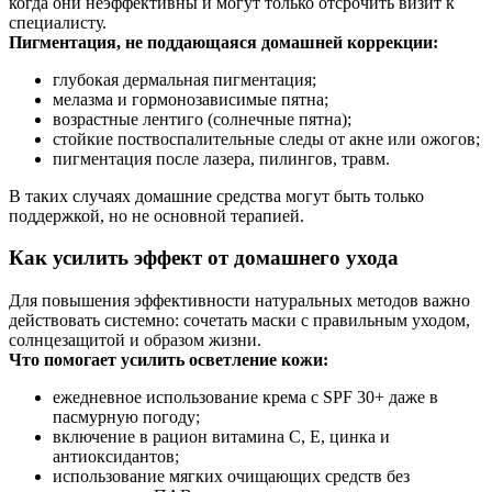
когда они неэффективны и могут только отсрочить визит к
специалисту.
Пигментация, не поддающаяся домашней коррекции:
глубокая дермальная пигментация;
мелазма и гормонозависимые пятна;
возрастные лентиго (солнечные пятна);
стойкие поствоспалительные следы от акне или ожогов;
пигментация после лазера, пилингов, травм.
В таких случаях домашние средства могут быть только
поддержкой, но не основной терапией.
Как усилить эффект от домашнего ухода
Для повышения эффективности натуральных методов важно
действовать системно: сочетать маски с правильным уходом,
солнцезащитой и образом жизни.
Что помогает усилить осветление кожи:
ежедневное использование крема с SPF 30+ даже в
пасмурную погоду;
включение в рацион витамина С, Е, цинка и
антиоксидантов;
использование мягких очищающих средств без