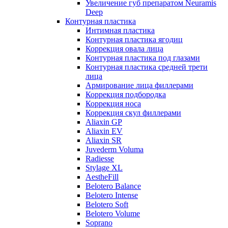
Увеличение губ препаратом Neuramis
Deep
Контурная пластика
Интимная пластика
Контурная пластика ягодиц
Коррекция овала лица
Контурная пластика под глазами
Контурная пластика средней трети
лица
Армирование лица филлерами
Коррекция подбородка
Коррекция носа
Коррекция скул филлерами
Aliaxin GP
Aliaxin EV
Aliaxin SR
Juvederm Voluma
Radiesse
Stylage XL
AestheFill
Belotero Balance
Belotero Intense
Belotero Soft
Belotero Volume
Soprano