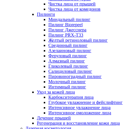
Чистка лица от прыщей
Чистка лица от комедонов
Пилинги
Миндальный пилинг
Пилинг Biorepeel
Пилинг Джесснера
Пилинг PRX-T33
Желтый ретиноловый пилинг
Срединный пилинг
Азелаиновый пилинг
Феруловый пилинг
Алмазный пилинг
Гликолевый пилинг
Салициловый пилинг
Пировиноградный пилинг
Молочный пилинг
Интимный пилинг
Уход за кожей лица
Карбокситерапия лица
Глубокое увлажнение и фейслифтинг
Интенсивное увлажнение лица
Интенсивное омоложение лица
Лечение прыщей
Регенерация и восстановление кожи лица
Лазерная косметология