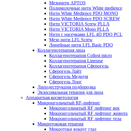
Мезонити APTOS
Полимолочные нити White medience
Нити White Medience PDO MONO
Нити White Medience PDO SCREW
Нити VICTORIA Screw PLLA
Нити VICTORIA Mono PLLA
Нити с насечками LFL 4D PDO PCL
Мезо нити LFL Screw
Линейные нити LFL Basic PDO
Коллагенотерапия лица
Коллагенотерапия Collost micro
Коллагенотерапия Linerase
Коллагенотерапия Сферогель
Сферогель Лайт
Сферогель Медиум
Сферогель Лонг
Липодеструкция подбородка
Экзосомальная терапия для лица
Аппаратная косметология
Микроигольчатый RF-лифтинг
Микроигольчатый RF лифтинг век
Микроигольчатый RF лифтинг живота
Микроигольчатый RF лифтинг тела
Микротоковая терапия
Микротоки вокруг глаз