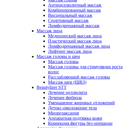
Антицеллюлитный массаж
Комбинированный массаж
Висцеральный массаж
Спортивный массаж
Лимфодренажный массаж
Массаж лица
Медицинский массаж лица
Пластический массаж лица
Лимфодренажный массаж лица
Лифтинг-массаж лица
Массаж головы и шеи
Массаж головы
Массаж головы для стимуляции роста
волос
Расслабляющий массаж головы
Массаж шеи (ШВЗ)
Beautylizer STT
Лечение целлюлита
Лечение фиброза
Уменьшение жировых отложений
Детокс-омоложение тела
Миорелаксация
Аппаратная подтяжка кожи
Коррекция фигуры без операции