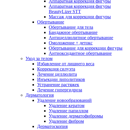
Аппаратная коррекция фигуры
Аппаратная коррекция фигуры
BeautyLizer STT
Массаж для коррекции фигуры
Обертывание
Обертывание для тела
Бандажное обертывание
Антицеллюлитное обертывание
Омоложение + детокс
Обертывание для коррекции фигуры
Антиоксидантное обертывание
Уход за телом
Избавление от лишнего веса
Коррекция силуэта
Лечение целлюлита
Инъекции липолитиков
Устранение растяжек
Лечение гипергидроза
Дерматология
Удаление новообразований
Удаление кератом
Удаление папиллом
Удаление дерматофибромы
Удаление фибром
Дерматоскопия