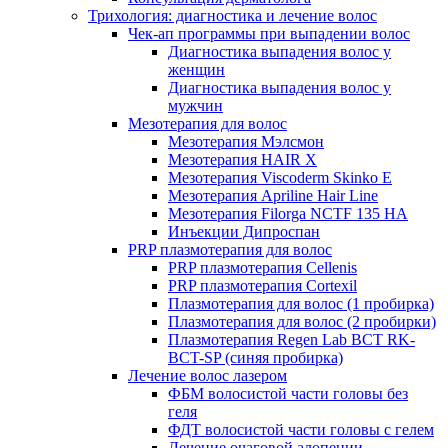
Трихология: диагностика и лечение волос
Чек-ап программы при выпадении волос
Диагностика выпадения волос у
женщин
Диагностика выпадения волос у
мужчин
Мезотерапия для волос
Мезотерапия Мэлсмон
Мезотерапия HAIR X
Мезотерапия Viscoderm Skinko E
Мезотерапия Apriline Hair Line
Мезотерапия Filorga NCTF 135 HA
Инъекции Дипроспан
PRP плазмотерапия для волос
PRP плазмотерапия Cellenis
PRP плазмотерапия Cortexil
Плазмотерапия для волос (1 пробирка)
Плазмотерапия для волос (2 пробирки)
Плазмотерапия Regen Lab BCT RK-
BCT-SP (синяя пробирка)
Лечение волос лазером
ФБМ волосистой части головы без
геля
ФДТ волосистой части головы с гелем
Лечение очаговой алопеции