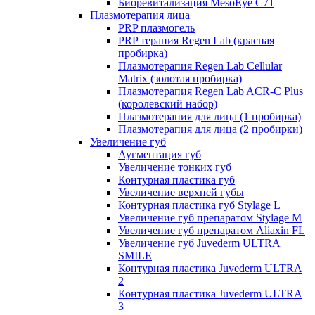
Биоревитализация MesoEye C71
Плазмотерапия лица
PRP плазмогель
PRP терапия Regen Lab (красная
пробирка)
Плазмотерапия Regen Lab Cellular
Matrix (золотая пробирка)
Плазмотерапия Regen Lab ACR-C Plus
(королевский набор)
Плазмотерапия для лица (1 пробирка)
Плазмотерапия для лица (2 пробирки)
Увеличение губ
Аугментация губ
Увеличение тонких губ
Контурная пластика губ
Увеличение верхней губы
Контурная пластика губ Stylage L
Увеличение губ препаратом Stylage M
Увеличение губ препаратом Aliaxin FL
Увеличение губ Juvederm ULTRA
SMILE
Контурная пластика Juvederm ULTRA
2
Контурная пластика Juvederm ULTRA
3