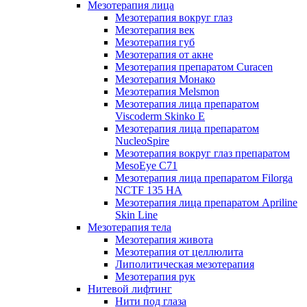
Мезотерапия лица
Мезотерапия вокруг глаз
Мезотерапия век
Мезотерапия губ
Мезотерапия от акне
Мезотерапия препаратом Curacen
Мезотерапия Монако
Мезотерапия Melsmon
Мезотерапия лица препаратом
Viscoderm Skinko E
Мезотерапия лица препаратом
NucleoSpire
Мезотерапия вокруг глаз препаратом
MesoEye С71
Мезотерапия лица препаратом Filorga
NCTF 135 HA
Мезотерапия лица препаратом Apriline
Skin Line
Мезотерапия тела
Мезотерапия живота
Мезотерапия от целлюлита
Липолитическая мезотерапия
Мезотерапия рук
Нитевой лифтинг
Нити под глаза