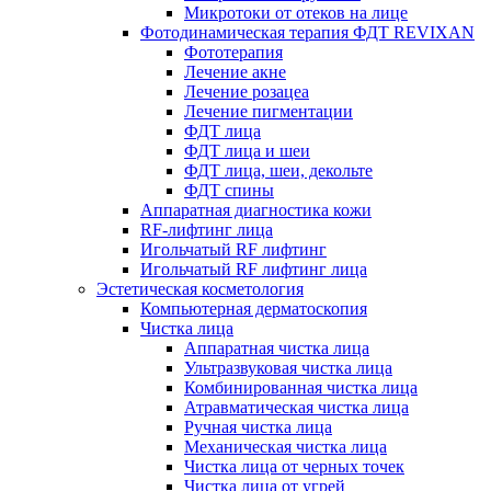
Микротоки от отеков на лице
Фотодинамическая терапия ФДТ REVIXAN
Фототерапия
Лечение акне
Лечение розацеа
Лечение пигментации
ФДТ лица
ФДТ лица и шеи
ФДТ лица, шеи, декольте
ФДТ спины
Аппаратная диагностика кожи
RF-лифтинг лица
Игольчатый RF лифтинг
Игольчатый RF лифтинг лица
Эстетическая косметология
Компьютерная дерматоскопия
Чистка лица
Аппаратная чистка лица
Ультразвуковая чистка лица
Комбинированная чистка лица
Атравматическая чистка лица
Ручная чистка лица
Механическая чистка лица
Чистка лица от черных точек
Чистка лица от угрей