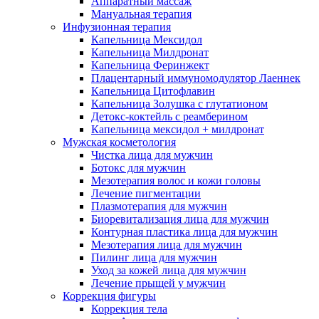
Аппаратный массаж
Мануальная терапия
Инфузионная терапия
Капельница Мексидол
Капельница Милдронат
Капельница Феринжект
Плацентарный иммуномодулятор Лаеннек
Капельница Цитофлавин
Капельница Золушка с глутатионом
Детокс-коктейль с реамберином
Капельница мексидол + милдронат
Мужская косметология
Чистка лица для мужчин
Ботокс для мужчин
Мезотерапия волос и кожи головы
Лечение пигментации
Плазмотерапия для мужчин
Биоревитализация лица для мужчин
Контурная пластика лица для мужчин
Мезотерапия лица для мужчин
Пилинг лица для мужчин
Уход за кожей лица для мужчин
Лечение прыщей у мужчин
Коррекция фигуры
Коррекция тела