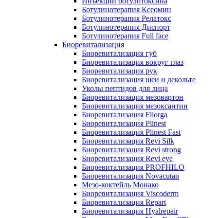
Инъекции ботулотоксина
Ботулинотерапия Ксеомин
Ботулинотерапия Релатокс
Ботулинотерапия Диспорт
Ботулинотерапия Full face
Биоревитализация
Биоревитализация губ
Биоревитализация вокруг глаз
Биоревитализация рук
Биоревитализация шеи и декольте
Уколы пептидов для лица
Биоревитализация мезовартон
Биоревитализация мезоксантин
Биоревитализация Filorga
Биоревитализация Plinest
Биоревитализация Plinest Fast
Биоревитализация Revi Silk
Биоревитализация Revi strong
Биоревитализация Revi eye
Биоревитализация PROFHILO
Биоревитализация Novacutan
Мезо-коктейль Монако
Биоревитализация Viscoderm
Биоревитализация Repart
Биоревитализация Hyalrepair