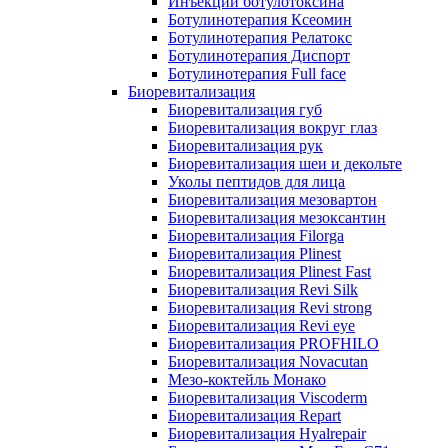
Инъекции ботулотоксина
Ботулинотерапия Ксеомин
Ботулинотерапия Релатокс
Ботулинотерапия Диспорт
Ботулинотерапия Full face
Биоревитализация
Биоревитализация губ
Биоревитализация вокруг глаз
Биоревитализация рук
Биоревитализация шеи и декольте
Уколы пептидов для лица
Биоревитализация мезовартон
Биоревитализация мезоксантин
Биоревитализация Filorga
Биоревитализация Plinest
Биоревитализация Plinest Fast
Биоревитализация Revi Silk
Биоревитализация Revi strong
Биоревитализация Revi eye
Биоревитализация PROFHILO
Биоревитализация Novacutan
Мезо-коктейль Монако
Биоревитализация Viscoderm
Биоревитализация Repart
Биоревитализация Hyalrepair