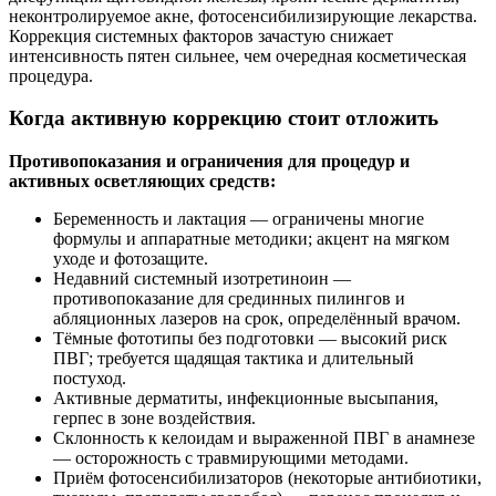
неконтролируемое акне, фотосенсибилизирующие лекарства.
Коррекция системных факторов зачастую снижает
интенсивность пятен сильнее, чем очередная косметическая
процедура.
Когда активную коррекцию стоит отложить
Противопоказания и ограничения для процедур и
активных осветляющих средств:
Беременность и лактация — ограничены многие
формулы и аппаратные методики; акцент на мягком
уходе и фотозащите.
Недавний системный изотретиноин —
противопоказание для срединных пилингов и
абляционных лазеров на срок, определённый врачом.
Тёмные фототипы без подготовки — высокий риск
ПВГ; требуется щадящая тактика и длительный
постуход.
Активные дерматиты, инфекционные высыпания,
герпес в зоне воздействия.
Склонность к келоидам и выраженной ПВГ в анамнезе
— осторожность с травмирующими методами.
Приём фотосенсибилизаторов (некоторые антибиотики,