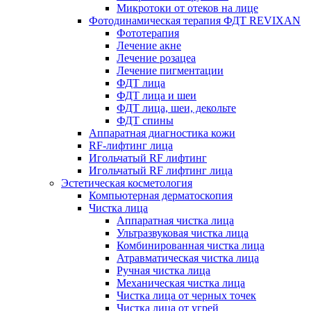
Микротоки от отеков на лице
Фотодинамическая терапия ФДТ REVIXAN
Фототерапия
Лечение акне
Лечение розацеа
Лечение пигментации
ФДТ лица
ФДТ лица и шеи
ФДТ лица, шеи, декольте
ФДТ спины
Аппаратная диагностика кожи
RF-лифтинг лица
Игольчатый RF лифтинг
Игольчатый RF лифтинг лица
Эстетическая косметология
Компьютерная дерматоскопия
Чистка лица
Аппаратная чистка лица
Ультразвуковая чистка лица
Комбинированная чистка лица
Атравматическая чистка лица
Ручная чистка лица
Механическая чистка лица
Чистка лица от черных точек
Чистка лица от угрей