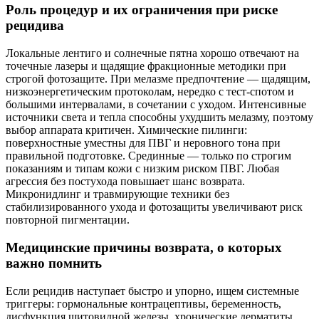
Роль процедур и их ограничения при риске
рецидива
Локальные лентиго и солнечные пятна хорошо отвечают на
точечные лазеры и щадящие фракционные методики при
строгой фотозащите. При мелазме предпочтение — щадящим,
низкоэнергетическим протоколам, нередко с тест-спотом и
большими интервалами, в сочетании с уходом. Интенсивные
источники света и тепла способны ухудшить мелазму, поэтому
выбор аппарата критичен. Химические пилинги:
поверхностные уместны для ПВГ и неровного тона при
правильной подготовке. Срединные — только по строгим
показаниям и типам кожи с низким риском ПВГ. Любая
агрессия без постухода повышает шанс возврата.
Микронидлинг и травмирующие техники без
стабилизированного ухода и фотозащиты увеличивают риск
повторной пигментации.
Медицинские причины возврата, о которых
важно помнить
Если рецидив наступает быстро и упорно, ищем системные
триггеры: гормональные контрацептивы, беременность,
дисфункция щитовидной железы, хронические дерматиты,