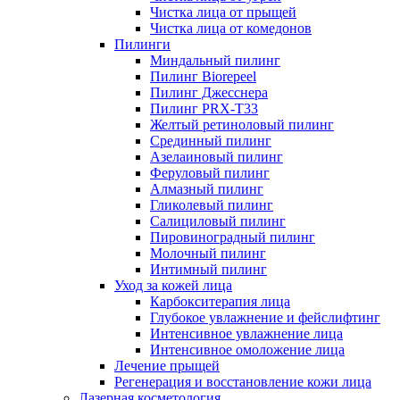
Чистка лица от прыщей
Чистка лица от комедонов
Пилинги
Миндальный пилинг
Пилинг Biorepeel
Пилинг Джесснера
Пилинг PRX-T33
Желтый ретиноловый пилинг
Срединный пилинг
Азелаиновый пилинг
Феруловый пилинг
Алмазный пилинг
Гликолевый пилинг
Салициловый пилинг
Пировиноградный пилинг
Молочный пилинг
Интимный пилинг
Уход за кожей лица
Карбокситерапия лица
Глубокое увлажнение и фейслифтинг
Интенсивное увлажнение лица
Интенсивное омоложение лица
Лечение прыщей
Регенерация и восстановление кожи лица
Лазерная косметология