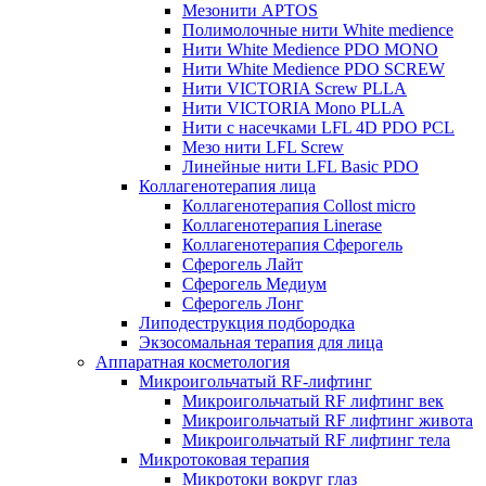
Мезонити APTOS
Полимолочные нити White medience
Нити White Medience PDO MONO
Нити White Medience PDO SCREW
Нити VICTORIA Screw PLLA
Нити VICTORIA Mono PLLA
Нити с насечками LFL 4D PDO PCL
Мезо нити LFL Screw
Линейные нити LFL Basic PDO
Коллагенотерапия лица
Коллагенотерапия Collost micro
Коллагенотерапия Linerase
Коллагенотерапия Сферогель
Сферогель Лайт
Сферогель Медиум
Сферогель Лонг
Липодеструкция подбородка
Экзосомальная терапия для лица
Аппаратная косметология
Микроигольчатый RF-лифтинг
Микроигольчатый RF лифтинг век
Микроигольчатый RF лифтинг живота
Микроигольчатый RF лифтинг тела
Микротоковая терапия
Микротоки вокруг глаз