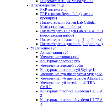
Биоревитализация MesoEye C71
Плазмотерапия лица
PRP плазмогель
PRP терапия Regen Lab (красная
пробирка)
Плазмотерапия Regen Lab Cellular
Matrix (золотая пробирка)
Плазмотерапия Regen Lab ACR-C Plus
(королевский набор)
Плазмотерапия для лица (1 пробирка)
Плазмотерапия для лица (2 пробирки)
Увеличение губ
Аугментация губ
Увеличение тонких губ
Контурная пластика губ
Увеличение верхней губы
Контурная пластика губ Stylage L
Увеличение губ препаратом Stylage M
Увеличение губ препаратом Aliaxin FL
Увеличение губ Juvederm ULTRA
SMILE
Контурная пластика Juvederm ULTRA
2
Контурная пластика Juvederm ULTRA
3