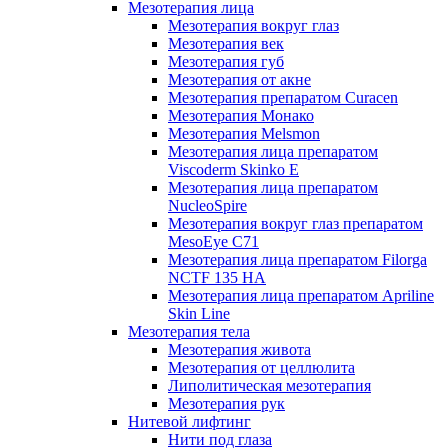
Мезотерапия лица
Мезотерапия вокруг глаз
Мезотерапия век
Мезотерапия губ
Мезотерапия от акне
Мезотерапия препаратом Curacen
Мезотерапия Монако
Мезотерапия Melsmon
Мезотерапия лица препаратом
Viscoderm Skinko E
Мезотерапия лица препаратом
NucleoSpire
Мезотерапия вокруг глаз препаратом
MesoEye С71
Мезотерапия лица препаратом Filorga
NCTF 135 HA
Мезотерапия лица препаратом Apriline
Skin Line
Мезотерапия тела
Мезотерапия живота
Мезотерапия от целлюлита
Липолитическая мезотерапия
Мезотерапия рук
Нитевой лифтинг
Нити под глаза