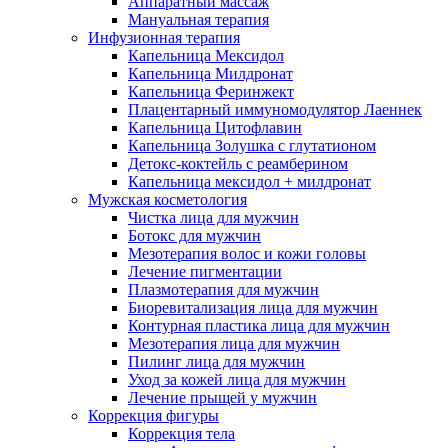
Аппаратный массаж
Мануальная терапия
Инфузионная терапия
Капельница Мексидол
Капельница Милдронат
Капельница Феринжект
Плацентарный иммуномодулятор Лаеннек
Капельница Цитофлавин
Капельница Золушка с глутатионом
Детокс-коктейль с реамберином
Капельница мексидол + милдронат
Мужская косметология
Чистка лица для мужчин
Ботокс для мужчин
Мезотерапия волос и кожи головы
Лечение пигментации
Плазмотерапия для мужчин
Биоревитализация лица для мужчин
Контурная пластика лица для мужчин
Мезотерапия лица для мужчин
Пилинг лица для мужчин
Уход за кожей лица для мужчин
Лечение прыщей у мужчин
Коррекция фигуры
Коррекция тела