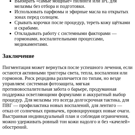
Выбирать «самые мощные» пилинги или IPL для
мелазмы без отбора и подготовки.
Использовать парфюмы и эфирные масла на открытых
зонах перед солнцем.
Срывать корочки после процедур, тереть кожу щётками
и скрабами.
Откладывать работу с системными факторами —
гормонами, воспалительными процессами,
медикаментами.
Заключение
Пигментация может вернуться после успешного лечения, если
остаются активными триггеры света, тепла, воспаления или
гормонов. Риск рецидива различается по типам, но везде
управляем: системная фотозащита, мягкая
противовоспалительная забота о барьере, продуманная
поддержка осветляющими формулами и аккуратный выбор
процедур. Для мелазмы это всегда долгосрочная тактика, для
ПВГ — профилактика новых воспалений, для лентиго —
отказ от солнечных привычек, провоцирующих новые очаги.
Выстраивая индивидуальный план и соблюдая ограничения,
можно удерживать ровный тон кожи надолго и без «качелей»
обострений.