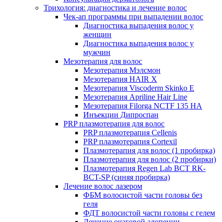
Трихология: диагностика и лечение волос
Чек-ап программы при выпадении волос
Диагностика выпадения волос у
женщин
Диагностика выпадения волос у
мужчин
Мезотерапия для волос
Мезотерапия Мэлсмон
Мезотерапия HAIR X
Мезотерапия Viscoderm Skinko E
Мезотерапия Apriline Hair Line
Мезотерапия Filorga NCTF 135 HA
Инъекции Дипроспан
PRP плазмотерапия для волос
PRP плазмотерапия Cellenis
PRP плазмотерапия Cortexil
Плазмотерапия для волос (1 пробирка)
Плазмотерапия для волос (2 пробирки)
Плазмотерапия Regen Lab BCT RK-
BCT-SP (синяя пробирка)
Лечение волос лазером
ФБМ волосистой части головы без
геля
ФДТ волосистой части головы с гелем
Лечение очаговой алопеции