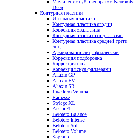
Увеличение губ препаратом Neuramis
Deep
Контурная пластика
Интимная пластика
Контурная пластика ягодиц
Коррекция овала лица
Контурная пластика под глазами
Контурная пластика средней трети
лица
Армирование лица филлерами
Коррекция подбородка
Коррекция носа
Коррекция скул филлерами
Aliaxin GP
Aliaxin EV
Aliaxin SR
Juvederm Voluma
Radiesse
Stylage XL
AestheFill
Belotero Balance
Belotero Intense
Belotero Soft
Belotero Volume
Soprano