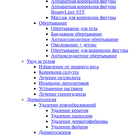
Аппаратная коррекция фигуры
Аппаратная коррекция фигуры
BeautyLizer STT
Массаж для коррекции фигуры
Обертывание
Обертывание для тела
Бандажное обертывание
Антицеллюлитное обертывание
Омоложение + детокс
Обертывание для коррекции фигуры
Антиоксидантное обертывание
Уход за телом
Избавление от лишнего веса
Коррекция силуэта
Лечение целлюлита
Инъекции липолитиков
Устранение растяжек
Лечение гипергидроза
Дерматология
Удаление новообразований
Удаление кератом
Удаление папиллом
Удаление дерматофибромы
Удаление фибром
Дерматоскопия