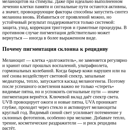
меланоцитов на стимулы. Даже при идеально выполненном
лечении клетки памяти и сигнальные пути остаются активны,
а значит, провоцирующие факторы способны запустить синтез
меланина вновь. Избавиться от проявлений можно, но
устойчивый результат поддерживается только системой:
защита, уход, коррекция триггеров и грамотные процедуры. В
противном случае пигментация действительно может
вернуться — иногда в более выраженном виде.
Почему пигментация склонна к рецидиву
Меланоцит — клетка «долгожитель», не заменяется регулярно
и хранит опыт прошлых воспалений, ультрафиолета,
гормональных колебаний. Когда барьер кожи нарушен или на
неё снова воздействует световой спектр, запальные
медиаторы, тепло, запускается каскад меланогенеза. Поэтому
после успешного осветления важно не только «стереть»
видимые пятна, но и успокоить сигнальные пути — иначе
пигментация вернётся. Ключевой вклад даёт спектр света.
UVB провоцирует ожоги и новые пятна, UVA проникает
глубже, проходит через стекло и активирует меланоциты
круглый год. Видимый синий свет усиливает потемнение у
склонных фототипов, особенно при мелазме. Добавьте тепло,
трение, косметические раздражители — и риск рецидива
растёт.