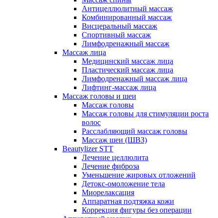
Антицеллюлитный массаж
Комбинированный массаж
Висцеральный массаж
Спортивный массаж
Лимфодренажный массаж
Массаж лица
Медицинский массаж лица
Пластический массаж лица
Лимфодренажный массаж лица
Лифтинг-массаж лица
Массаж головы и шеи
Массаж головы
Массаж головы для стимуляции роста
волос
Расслабляющий массаж головы
Массаж шеи (ШВЗ)
Beautylizer STT
Лечение целлюлита
Лечение фиброза
Уменьшение жировых отложений
Детокс-омоложение тела
Миорелаксация
Аппаратная подтяжка кожи
Коррекция фигуры без операции