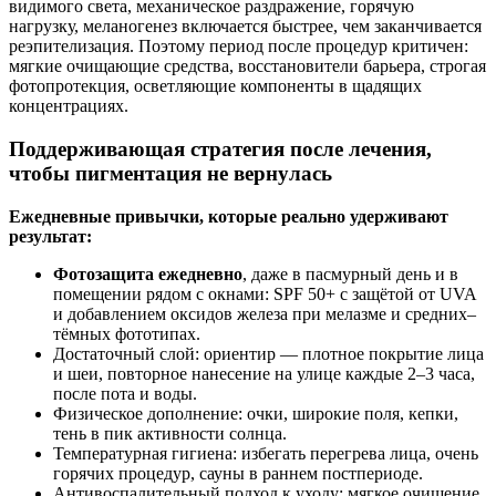
видимого света, механическое раздражение, горячую
нагрузку, меланогенез включается быстрее, чем заканчивается
реэпителизация. Поэтому период после процедур критичен:
мягкие очищающие средства, восстановители барьера, строгая
фотопротекция, осветляющие компоненты в щадящих
концентрациях.
Поддерживающая стратегия после лечения,
чтобы пигментация не вернулась
Ежедневные привычки, которые реально удерживают
результат:
Фотозащита ежедневно
, даже в пасмурный день и в
помещении рядом с окнами: SPF 50+ с защётой от UVA
и добавлением оксидов железа при мелазме и средних–
тёмных фототипах.
Достаточный слой: ориентир — плотное покрытие лица
и шеи, повторное нанесение на улице каждые 2–3 часа,
после пота и воды.
Физическое дополнение: очки, широкие поля, кепки,
тень в пик активности солнца.
Температурная гигиена: избегать перегрева лица, очень
горячих процедур, сауны в раннем постпериоде.
Антивоспалительный подход к уходу: мягкое очищение,